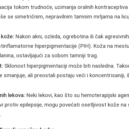
acija tokom trudnoće, uzimanja oralnih kontraceptiva
riše se simetričnim, nepravilnim tamnim mrljama na licu 
 kože:
Nakon akni, ozleda, ogrebotina ili čak agresivn
tinflamatorne hiperpigmentacije (PIH). Koža na mestu
anina, ostavljajući za sobom tamniji trag.
t:
Sklonost hiperpigmentaciji može biti nasledna. Tako
 smanjuje, ali preostali postaju veći i koncentrisaniji,
ih lekova:
Neki lekovi, kao što su hemoterapijski agensi
ovi protiv epilepsije, mogu povećati osetljivost kože na 
.