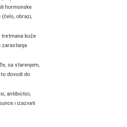
 ili hormonske
(čelo, obrazi,
ih tretmana kože
 zarastanja
đe, sa starenjem,
 što dovodi do
, antibiotici,
sunce i izazvati