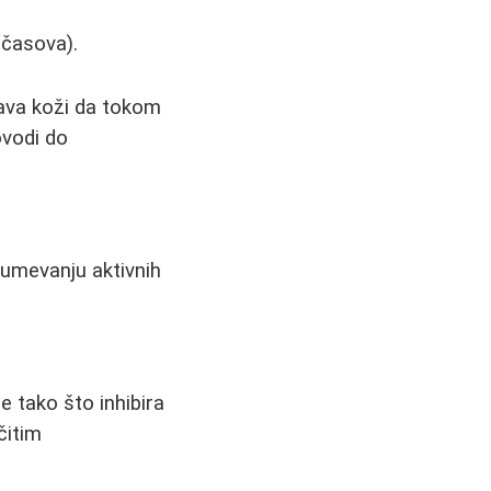
 časova).
ava koži da tokom
ovodi do
azumevanju aktivnih
e tako što inhibira
čitim