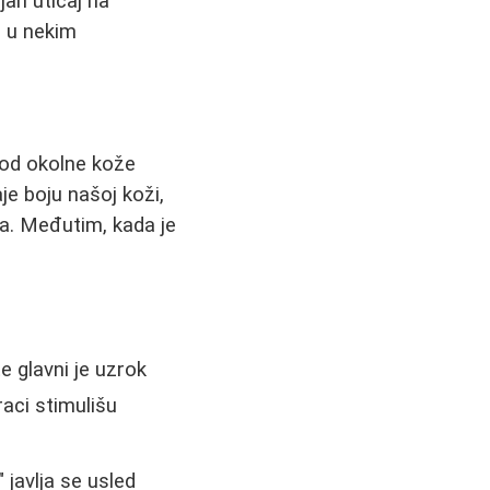
an uticaj na
, u nekim
 od okolne kože
e boju našoj koži,
ka. Međutim, kada je
 glavni je uzrok
raci stimulišu
javlja se usled