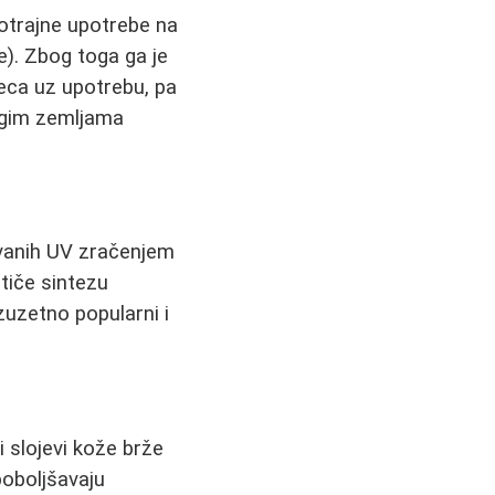
gotrajne upotrebe na
e). Zbog toga ga je
seca uz upotrebu, pa
ogim zemljama
zvanih UV zračenjem
stiče sintezu
zuzetno popularni i
 slojevi kože brže
poboljšavaju