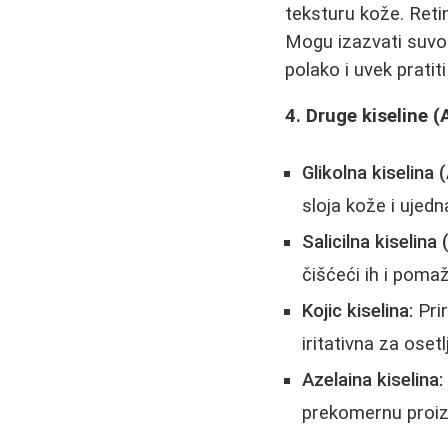
teksturu kože. Retin
Mogu izazvati suvoć
polako i uvek prati
4. Druge kiseline 
Glikolna kiselina 
sloja kože i ujed
Salicilna kiselina
čišćeći ih i pomaž
Kojic kiselina:
Prir
iritativna za osetl
Azelaina kiselina:
prekomernu proiz