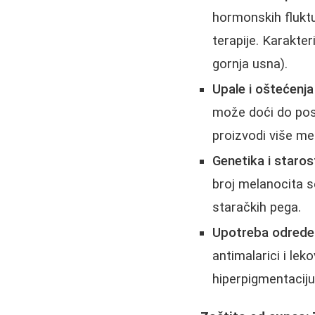
hormonskih fluktu
terapije. Karakte
gornja usna).
Upale i oštećenja
može doći do pos
proizvodi više mel
Genetika i staros
broj melanocita se
staračkih pega.
Upotreba odreden
antimalarici i lek
hiperpigmentaciju