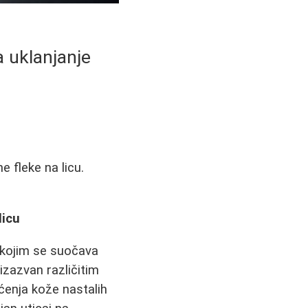
 uklanjanje
 fleke na licu.
licu
a kojim se suočava
 izazvan različitim
ćenja kože nastalih