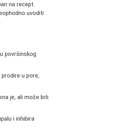
pan na recept.
neophodno uvoditi
iju površinskog
 prodire u pore,
sna je, ali može biti
alu i inhibira