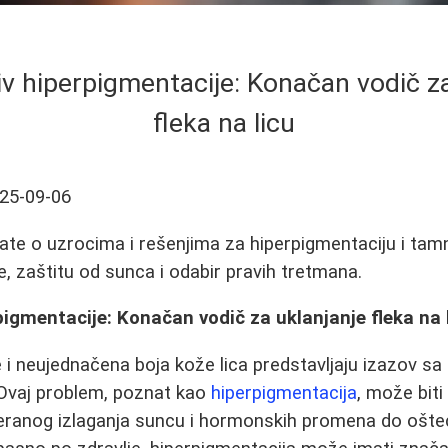
iv hiperpigmentacije: Konačan vodič za
fleka na licu
25-09-06
ate o uzrocima i rešenjima za hiperpigmentaciju i tamne
je, zaštitu od sunca i odabir pravih tretmana.
pigmentacije: Konačan vodič za uklanjanje fleka na 
 i neujednačena boja kože lica predstavljaju izazov s
 Ovaj problem, poznat kao
hiperpigmentacija
, može biti
teranog izlaganja suncu i hormonskih promena do ošte