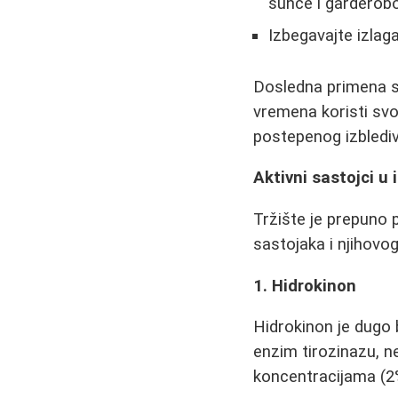
sunce i garderobo
Izbegavajte izlag
Dosledna primena s
vremena koristi svo
postepenog izblediv
Aktivni sastojci u
Tržište je prepuno 
sastojaka i njihovo
1. Hidrokinon
Hidrokinon je dugo 
enzim tirozinazu, n
koncentracijama (2%