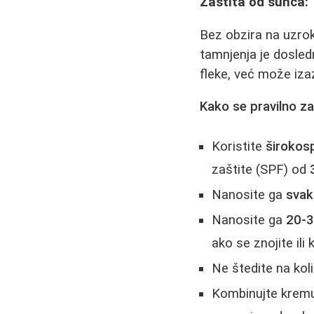
Zaštita od sunca:
Bez obzira na uzro
tamnjenja je dosle
fleke, već može izaz
Kako se pravilno zaš
Koristite
širokos
zaštite (SPF) od
Nanosite ga
sva
Nanosite ga
20-3
ako se znojite ili 
Ne štedite na koli
Kombinujte kremu