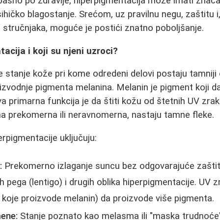
pasno po zdravlje, hiperpigmentacija može imati značaj
hičko blagostanje. Srećom, uz pravilnu negu, zaštitu i
stručnjaka, moguće je postići znatno poboljšanje.
acija i koji su njeni uzroci?
e stanje kože pri kome odredeni delovi postaju tamniji
zvodnje pigmenta melanina. Melanin je pigment koji daj
va primarna funkcija je da štiti kožu od štetnih UV zra
a prekomerna ili neravnomerna, nastaju tamne fleke.
erpigmentacije uključuju:
:
Prekomerno izlaganje suncu bez odgovarajuće zaštite
 pega (lentigo) i drugih oblika hiperpigmentacije. UV z
e koje proizvode melanin) da proizvode više pigmenta.
ene:
Stanje poznato kao melasma ili "maska trudnoće" 