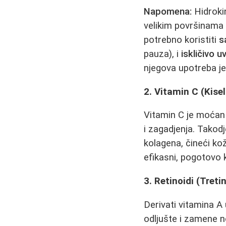
Napomena:
Hidrokin
velikim površinama 
potrebno koristiti
s
pauza), i
iskličivo u
njegova upotreba je
2. Vitamin C (Kise
Vitamin C je moćan 
i zagadjenja. Takodj
kolagena, čineći ko
efikasni, pogotovo
3. Retinoidi (Treti
Derivati vitamina A
odljušte i zamenе no