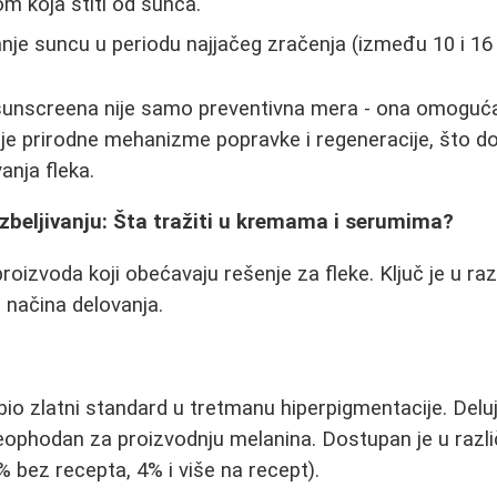
m koja štiti od sunca.
anje suncu u periodu najjačeg zračenja (između 10 i 16
unscreena nije samo preventivna mera - ona omoguć
je prirodne mehanizme popravke i regeneracije, što d
anja fleka.
 izbeljivanju: Šta tražiti u kremama i serumima?
proizvoda koji obećavaju rešenje za fleke. Ključ je u r
g načina delovanja.
bio zlatni standard u tretmanu hiperpigmentacije. Deluj
eophodan za proizvodnju melanina. Dostupan je u razli
 bez recepta, 4% i više na recept).