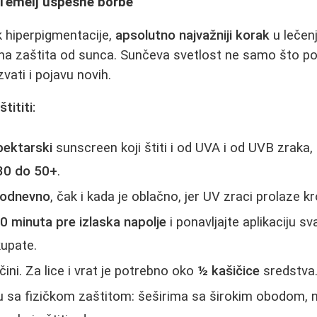
 Temelj uspešne borbe
k hiperpigmentacije,
apsolutno najvažniji korak
u lečenj
dna zaštita od sunca. Sunčeva svetlost ne samo što p
vati i pojavu novih.
tititi:
pektarski
sunscreen koji štiti i od UVA i od UVB zraka
30 do 50+
.
kodnevno
, čak i kada je oblаčno, jer UV zraci prolaze kr
0 minuta pre izlaska napolje
i ponavljajte aplikaciju s
kupate.
čini. Za lice i vrat je potrebno oko
½ kašičice
sredstva
 sa fizičkom zaštitom: šeširima sa širokim obodom,