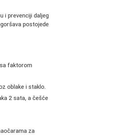
u i prevenciji daljeg
ogoršava postojede
, sa faktorom
oz oblake i staklo.
vaka 2 sata, a češće
.
 naočarama za