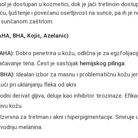
ol je dostupan u kozmetici, dok je jači tretinoin dostu
u, ljuštenje i povećanu osetljivost na sunce, pa ih je 
ti sunčanom zaštitom.
(AHA, BHA, Kojic, Azelanic)
(AHA):
Dobro penetrira u kožu, odlična je za egzfolijac
načavanje tena. Čest je sastojak
hemijskog pilinga
.
 (BHA):
Idealan izbor za masnu i problematičnu kožu jer
ući pri uklanjanju fleka od akni.
odni derivat gljiva, deluje kao inhibitor tirozinaze. Efika
jivu kožu.
Izvrsna za tretman i akni i hiperpigmentacije. Smiruje up
vodnju melanina.