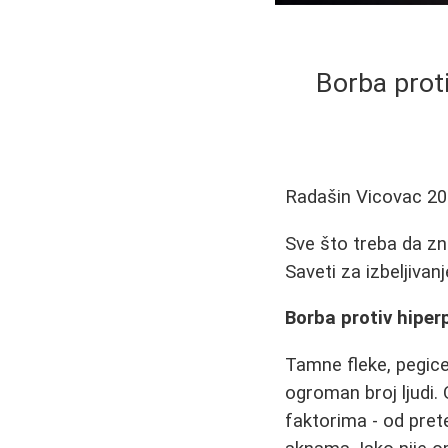
Borba prot
Radašin Vicovac
20
Sve što treba da zn
Saveti za izbeljivan
Borba protiv hiper
Tamne fleke, pegice
ogroman broj ljudi.
faktorima - od pre