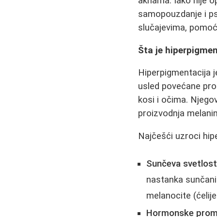
aknama. Iako nije o
samopouzdanje i psi
slučajevima, pomoć 
Šta je hiperpigment
Hiperpigmentacija j
usled povećane proi
kosi i očima. Njego
proizvodnja melanin
Najčešći uzroci hip
Sunčeva svetlost
nastanka sunčanih
melanocite (ćelij
Hormonske prom