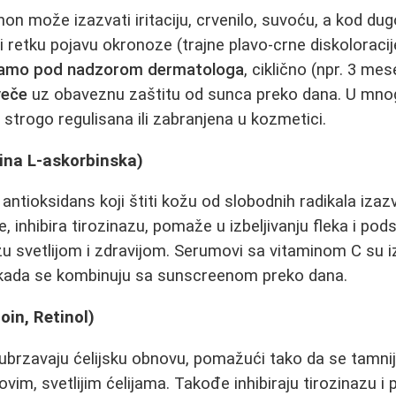
on može izazvati iritaciju, crvenilo, suvoću, a kod du
i retku pojavu okronoze (trajne plavo-crne diskoloracij
amo pod nadzorom dermatologa
, ciklično (npr. 3 me
veče
uz obaveznu zaštitu od sunca preko dana. U mn
 strogo regulisana ili zabranjena u kozmetici.
lina L-askorbinska)
antioksidans koji štiti kožu od slobodnih radikala iza
e, inhibira tirozinazu, pomaže u izbeljivanju fleka i pod
žu svetlijom i zdravijom. Serumovi sa vitaminom C su i
 kada se kombinuju sa sunscreenom preko dana.
noin, Retinol)
 ubrzavaju ćelijsku obnovu, pomažući tako da se tamniji
vim, svetlijim ćelijama. Takođe inhibiraju tirozinazu i 