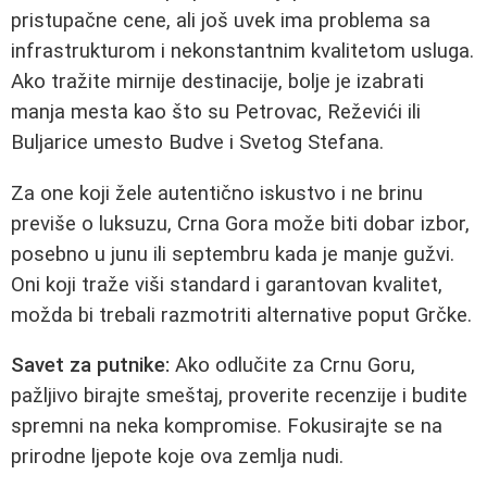
pristupačne cene, ali još uvek ima problema sa
infrastrukturom i nekonstantnim kvalitetom usluga.
Ako tražite mirnije destinacije, bolje je izabrati
manja mesta kao što su Petrovac, Reževići ili
Buljarice umesto Budve i Svetog Stefana.
Za one koji žele autentično iskustvo i ne brinu
previše o luksuzu, Crna Gora može biti dobar izbor,
posebno u junu ili septembru kada je manje gužvi.
Oni koji traže viši standard i garantovan kvalitet,
možda bi trebali razmotriti alternative poput Grčke.
Savet za putnike:
Ako odlučite za Crnu Goru,
pažljivo birajte smeštaj, proverite recenzije i budite
spremni na neka kompromise. Fokusirajte se na
prirodne ljepote koje ova zemlja nudi.