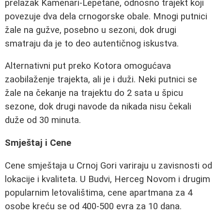
prelazak Kamenari-Lepetane, odnosno trajekt koji
povezuje dva dela crnogorske obale. Mnogi putnici
žale na gužve, posebno u sezoni, dok drugi
smatraju da je to deo autentičnog iskustva.
Alternativni put preko Kotora omogućava
zaobilaženje trajekta, ali je i duži. Neki putnici se
žale na čekanje na trajektu do 2 sata u špicu
sezone, dok drugi navode da nikada nisu čekali
duže od 30 minuta.
Smještaj i Cene
Cene smještaja u Crnoj Gori variraju u zavisnosti od
lokacije i kvaliteta. U Budvi, Herceg Novom i drugim
popularnim letovalištima, cene apartmana za 4
osobe kreću se od 400-500 evra za 10 dana.