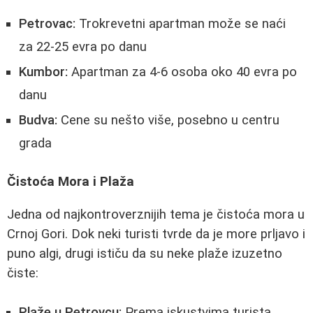
Petrovac:
Trokrevetni apartman može se naći
za 22-25 evra po danu
Kumbor:
Apartman za 4-6 osoba oko 40 evra po
danu
Budva:
Cene su nešto više, posebno u centru
grada
Čistoća Mora i Plaža
Jedna od najkontroverznijih tema je čistoća mora u
Crnoj Gori. Dok neki turisti tvrde da je more prljavo i
puno algi, drugi ističu da su neke plaže izuzetno
čiste:
Plaže u Petrovcu:
Prema iskustvima turista,