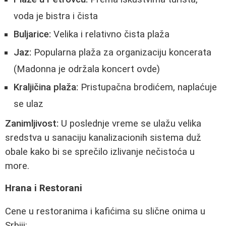
voda je bistra i čista
Buljarice:
Velika i relativno čista plaža
Jaz:
Popularna plaža za organizaciju koncerata
(Madonna je održala koncert ovde)
Kraljičina plaža:
Pristupačna brodićem, naplaćuje
se ulaz
Zanimljivost:
U poslednje vreme se ulažu velika
sredstva u sanaciju kanalizacionih sistema duž
obale kako bi se sprečilo izlivanje nečistoća u
more.
Hrana i Restorani
Cene u restoranima i kafićima su slične onima u
Srbiji: