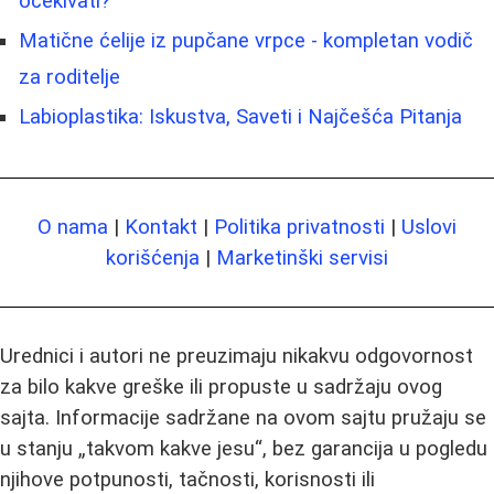
očekivati?
Matične ćelije iz pupčane vrpce - kompletan vodič
za roditelje
Labioplastika: Iskustva, Saveti i Najčešća Pitanja
O nama
|
Kontakt
|
Politika privatnosti
|
Uslovi
korišćenja
|
Marketinški servisi
Urednici i autori ne preuzimaju nikakvu odgovornost
za bilo kakve greške ili propuste u sadržaju ovog
sajta. Informacije sadržane na ovom sajtu pružaju se
u stanju „takvom kakve jesu“, bez garancija u pogledu
njihove potpunosti, tačnosti, korisnosti ili