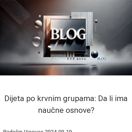
Dijeta po krvnim grupama: Da li ima
naučne osnove?
Radašin Vicovac
2024-09-19