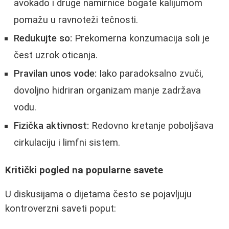
avokado i druge namirnice bogate kalijumom
pomažu u ravnoteži tečnosti.
Redukujte so:
Prekomerna konzumacija soli je
čest uzrok oticanja.
Pravilan unos vode:
Iako paradoksalno zvuči,
dovoljno hidriran organizam manje zadržava
vodu.
Fizička aktivnost:
Redovno kretanje poboljšava
cirkulaciju i limfni sistem.
Kritički pogled na popularne savete
U diskusijama o dijetama često se pojavljuju
kontroverzni saveti poput: