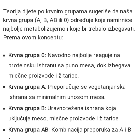
Teorija dijete po krvnim grupama sugeriše da naša
krvna grupa (A, B, AB ili 0) određuje koje namirnice
najbolje metabolizujemo i koje bi trebalo izbegavati.
Prema ovom konceptu:
Krvna grupa 0:
Navodno najbolje reaguje na
proteinsku ishranu sa puno mesa, dok izbegava
mlečne proizvode i žitarice.
Krvna grupa A:
Preporučuje se vegetarijanska
ishrana sa minimalnim unosom mesa.
Krvna grupa B:
Uravnotežena ishrana koja
uključuje meso, mlečne proizvode i žitarice.
Krvna grupa AB:
Kombinacija preporuka za A i B