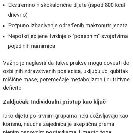
Ekstremno niskokalorične dijete (ispod 800 kcal
dnevno)
Potpuno izbacivanje određenih makronutrijenata
Nepotkrijepljene tvrdnje o "posebnim" svojstvima
pojedinih namirnica
Važno je naglasiti da takve prakse mogu dovesti do
ozbiljnih zdravstvenih posledica, uključujući gubitak
mišićne mase, poremećaje metabolizma i nutritivne
deficite.
Zaključak: Individualni pristup kao ključ
Iako dijetu po krvnim grupama neki doživljavaju kao
korisnu, naučna zajednica je skeptična prema
njenim osnovnim postavkama. Umesto toga,