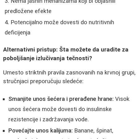
Nema jasnih mehanizama koji bi objasnili
predložene efekte
Potencijalno može dovesti do nutritivnih
deficijenja
Alternativni pristup: Šta možete da uradite za
poboljšanje izlučivanja tečnosti?
Umesto striktnih pravila zasnovanih na krvnoj grupi,
stručnjaci preporučuju sledeće:
Smanjite unos šećera i prerađene hrane:
Visok
unos šećera može dovesti do insulinske
rezistencije i zadržavanja vode.
Povećajte unos kalijuma:
Banane, špinat,