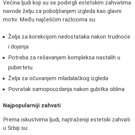
Većina ljudi koji su se podvrgli estetskim zahvatima
navode želju za poboljšanjem izgleda kao glavni
motiv. Među najčešćim razlozima su:
Želja za korekcijom nedostataka nakon trudnoće
i dojenja
Potreba za rešavanjem kompleksa nastalih u
pubertetu
Želja za očuvanjem mladalačkog izgleda
Povratak samopouzdanja nakon gubitka oblina
Najpopularniji zahvati
Prema iskustvima ljudi, najtraženiji estetski zahvati
u Srbiji su: