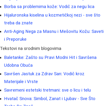
Borba sa problemima kože: Vodič za negu lica
Hijaluronska kiselina u kozmetičkoj nezi - sve što
treba da znate
Anti-Aging Nega za Masnu i Mešovitu Kožu: Saveti
i Preporuke
Tekstovi na srodnim blogovima
Baletanke: Zašto su Pravi Modni Hit i Savršena
Udobna Obuća
Savršen Jastuk za Zdrav San: Vodič kroz
Materijale i Vrste
Savremeni estetski tretmani: sve o licu i telu
Hvatač Snova: Simbol, Zanat i Ljubav - Sve Što