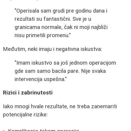
"Operisala sam grudi pre godinu dana i
rezultati su fantastični. Sve je u
granicama normale, čak ni moji najbliži
nisu primetili promenu."
Međutim, neki imaju i negativna iskustva:
"Imam iskustvo sa još jednom operacijom
gde sam samo bacila pare. Nije svaka
intervencija uspešna."
Rizici i zabrinutosti
Iako mnogi hvale rezultate, ne treba zanemariti
potencijalne rizike: