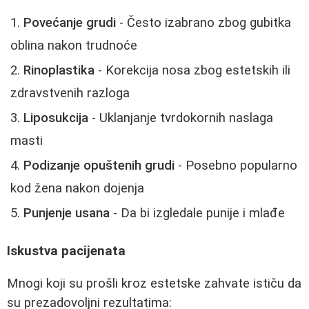
Povećanje grudi
- Često izabrano zbog gubitka
oblina nakon trudnoće
Rinoplastika
- Korekcija nosa zbog estetskih ili
zdravstvenih razloga
Liposukcija
- Uklanjanje tvrdokornih naslaga
masti
Podizanje opuštenih grudi
- Posebno popularno
kod žena nakon dojenja
Punjenje usana
- Da bi izgledale punije i mlađe
Iskustva pacijenata
Mnogi koji su prošli kroz estetske zahvate ističu da
su prezadovoljni rezultatima: