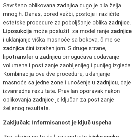
Savršeno oblikovana
zadnjica
dugo je bila želja
mnogih. Danas, pored vežbi, postoje i različite
estetske procedure za poboljšanje oblika
zadnjice
.
Liposukcija
može poslužiti za modeliranje
zadnjice
i uklanjanje viška masnoće sa bokova, čime se
zadnjica
čini izraženijom. S druge strane,
lipotransfer
u
zadnjicu
omogućava dodavanje
volumena i postizanje zaobljenijeg i punijeg izgleda.
Kombinacija ove dve procedure, uklanjanje
masnoće sa jedne zone i unošenje u
zadnjicu
, daje
izvanredne rezultate. Pravilan oporavak nakon
oblikovanja
zadnjice
je ključan za postizanje
željenog rezultata.
Zaključak: Informisanost je ključ uspeha
Bez obzira na to da li razmatrate
hijaluronske