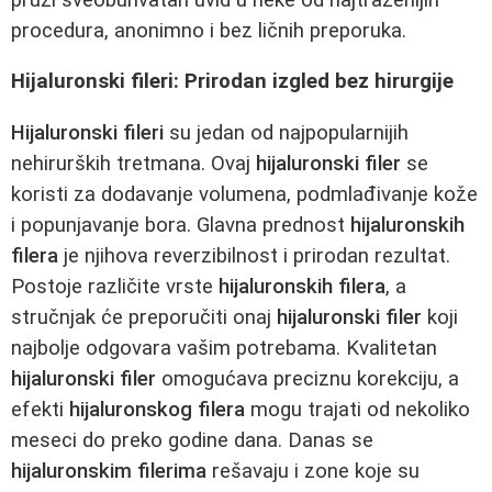
procedura, anonimno i bez ličnih preporuka.
Hijaluronski fileri: Prirodan izgled bez hirurgije
Hijaluronski fileri
su jedan od najpopularnijih
nehirurških tretmana. Ovaj
hijaluronski filer
se
koristi za dodavanje volumena, podmlađivanje kože
i popunjavanje bora. Glavna prednost
hijaluronskih
filera
je njihova reverzibilnost i prirodan rezultat.
Postoje različite vrste
hijaluronskih filera
, a
stručnjak će preporučiti onaj
hijaluronski filer
koji
najbolje odgovara vašim potrebama. Kvalitetan
hijaluronski filer
omogućava preciznu korekciju, a
efekti
hijaluronskog filera
mogu trajati od nekoliko
meseci do preko godine dana. Danas se
hijaluronskim filerima
rešavaju i zone koje su