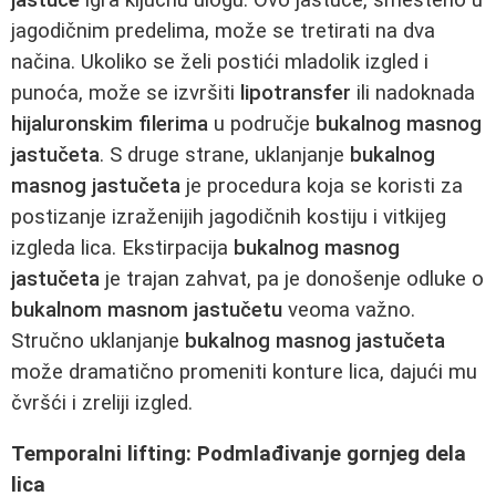
jagodičnim predelima, može se tretirati na dva
načina. Ukoliko se želi postići mladolik izgled i
punoća, može se izvršiti
lipotransfer
ili nadoknada
hijaluronskim filerima
u područje
bukalnog masnog
jastučeta
. S druge strane, uklanjanje
bukalnog
masnog jastučeta
je procedura koja se koristi za
postizanje izraženijih jagodičnih kostiju i vitkijeg
izgleda lica. Ekstirpacija
bukalnog masnog
jastučeta
je trajan zahvat, pa je donošenje odluke o
bukalnom masnom jastučetu
veoma važno.
Stručno uklanjanje
bukalnog masnog jastučeta
može dramatično promeniti konture lica, dajući mu
čvršći i zreliji izgled.
Temporalni lifting: Podmlađivanje gornjeg dela
lica