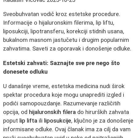
Sveobuhvatan vodič kroz estetske procedure.
Informacije o hijaluronskim filerima, lip liftu,
liposukciji, lipotransferu, korekciji stidnih usana,
bukalnom masnom jastučetu i drugim popularnim
zahvatima. Saveti za oporavak i donošenje odluke.
Estetski zahvati: Saznajte sve pre nego što
donesete odluku
U današnje vreme, estetska medicina nudi širok
spektar procedura koje mogu unaprediti izgled i
podići samopouzdanje. Razumevanje različitih
opcija, od
hijaluronskih filera
do hirurških zahvata
poput
lip lifta
ili
liposukcije
, ključno je za donošenje
informisane odluke. Ovaj članak ima za cilj da vam
pruži sveobuhvatan uvid u neke od najtraženijih