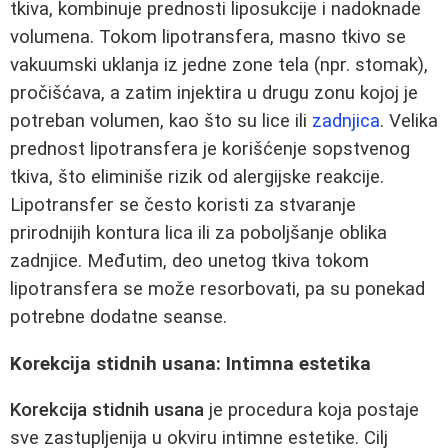
tkiva, kombinuje prednosti liposukcije i nadoknade
volumena. Tokom lipotransfera, masno tkivo se
vakuumski uklanja iz jedne zone tela (npr. stomak),
pročišćava, a zatim injektira u drugu zonu kojoj je
potreban volumen, kao što su lice ili
zadnjica
. Velika
prednost lipotransfera je korišćenje sopstvenog
tkiva, što eliminiše rizik od alergijske reakcije.
Lipotransfer se često koristi za stvaranje
prirodnijih kontura lica ili za poboljšanje oblika
zadnjice. Međutim, deo unetog tkiva tokom
lipotransfera se može resorbovati, pa su ponekad
potrebne dodatne seanse.
Korekcija stidnih usana: Intimna estetika
Korekcija stidnih usana
je procedura koja postaje
sve zastupljenija u okviru intimne estetike. Cilj