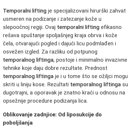
Temporalni lifting
je specijalizovani hirurški zahvat
usmeren na podizanje i zatezanje kože u
slepoočnoj regiji. Ovaj
temporalni lifting
efikasno
rešava spuštanje spoljašnjeg kraja obrva i kože
čela, otvarajući pogled i dajući licu podmlađen i
osvežen izgled. Za razliku od potpunog
temporalnog liftinga
, postoje i minimalno invazivne
tehnike koje daju dobre rezultate. Prednost
temporalnog liftinga
je i u tome što se ožiljci mogu
skriti u liniju kose. Rezultati
temporalnog liftinga
su
dugotrajni, a oporavak je znatno kraći u odnosu na
opsežnije procedure podizanja lica.
Oblikovanje zadnjice: Od liposukcije do
poboljšanja