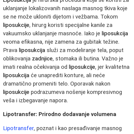
uklanjanje lokalizovanih naslaga masnog tkiva koje
se ne može ukloniti dijetom i vežbama. Tokom
liposukcije
, hirurg koristi specijalne kanile za
vakuumsko uklanjanje masnoće. Iako je
liposukcija
veoma efikasna, nije zamena za gubitak težine.
Prava
liposukcija
služi za modeliranje tela, poput
oblikovanja
zadnjice
, stomaka ili butina. Važno je
imati realna očekivanja od
liposukcije
, jer kvalitetna
liposukcija
će unaprediti konture, ali neće
dramatično promeniti telo. Oporavak nakon
liposukcije
podrazumeva nošenje kompresivnog
veša i izbegavanje napora.
Lipotransfer: Prirodno dodavanje volumena
Lipotransfer
, poznat i kao presađivanje masnog