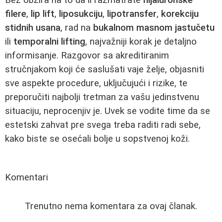
filere
,
lip lift
,
liposukciju
,
lipotransfer
,
korekciju
stidnih usana
, rad na
bukalnom masnom jastučetu
ili
temporalni lifting
, najvažniji korak je detaljno
informisanje. Razgovor sa akreditiranim
stručnjakom koji će saslušati vaje želje, objasniti
sve aspekte procedure, uključujući i rizike, te
preporučiti najbolji tretman za vašu jedinstvenu
situaciju, neprocenjiv je. Uvek se vodite time da se
estetski zahvat pre svega treba raditi radi sebe,
kako biste se osećali bolje u sopstvenoj koži.
Komentari
Trenutno nema komentara za ovaj članak.