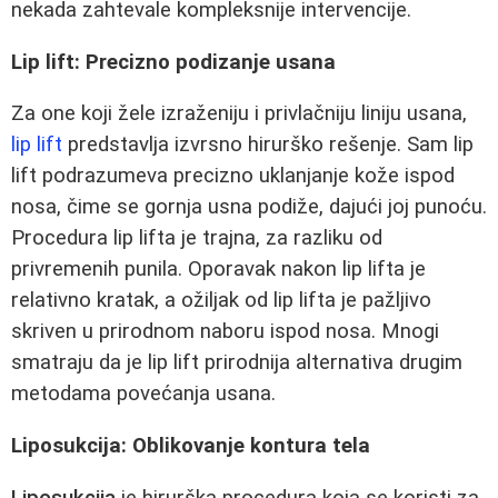
nekada zahtevale kompleksnije intervencije.
Lip lift: Precizno podizanje usana
Za one koji žele izraženiju i privlačniju liniju usana,
lip lift
predstavlja izvrsno hirurško rešenje. Sam lip
lift podrazumeva precizno uklanjanje kože ispod
nosa, čime se gornja usna podiže, dajući joj punoću.
Procedura lip lifta je trajna, za razliku od
privremenih punila. Oporavak nakon lip lifta je
relativno kratak, a ožiljak od lip lifta je pažljivo
skriven u prirodnom naboru ispod nosa. Mnogi
smatraju da je lip lift prirodnija alternativa drugim
metodama povećanja usana.
Liposukcija: Oblikovanje kontura tela
Liposukcija
je hirurška procedura koja se koristi za