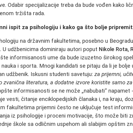
e. Odabir specijalizacije treba da bude vođen kako ličn
enom tržišta rada.
ni ispit za psihologiju i kako ga što bolje pripremit
sihologiju na državnim fakultetima, posebno u Beogradu 
h. U udžbenicima dominiraju autori poput
Nikole Rota, R
pšte informisanosti ume da bude izuzetno širokog spekt
auka i sporta. Mnogi kandidati se pitaju da li je bolje uč
dan udžbenik. Iskusni studenti savetuju:
za prijemni, uči
 zvanična literatura, a dodatne izvore koristite samo za
 opšte informisanosti se ne može „nabubati“ napamet 
e vesti, čitanje enciklopedijskih članaka i, na kraju, d
m fakultetima prijemni često ne uključuje test informi
nja iz psihologije i proceni motivacije, što može biti 
srednje škole sa odličnim uspehom ali slabijim opštim z