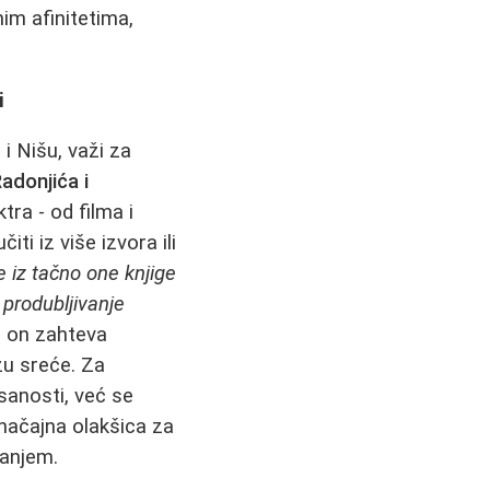
im afinitetima,
i
i Nišu, važi za
adonjića i
ra - od filma i
iti iz više izvora ili
te iz tačno one knjige
 produbljivanje
- on zahteva
ozu sreće. Za
sanosti, već se
značajna olakšica za
nanjem.