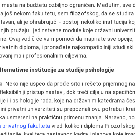
j mesta na budžetu ozbiljno ograničen. Međutim, sve 
 na još nekom fakultetu, sem filozofskog, da se studira
avan, ali je ohrabrujući - postoji nekoliko institucija k
njih pružaju i jedinstvene module koje državni univerzi
ene. Ovaj vodič će vam pomoći da mapirate sve opcije,
rivatnih diploma, i pronađete najkompatibilniji studijs
vanjima i profesionalnim ciljevima.
ternativne institucije za studije psihologije
ki. Neko nije uspeo da prođe sito i rešeto prijemnog 
fleksibilniji pristup nastavi, dok treći ciljaju na specifi
ije ili psihologije rada, koje na državnim katedrama če
ni privatni univerziteti su prepoznali ovu potrebu i kre
 usmereni na praktičnu primenu znanja. Naravno, post
 privatnog fakulteta
vredi koliko i diploma Filozofsko
reditacije, kvaliteta nastavnog kadra i planova koje imate