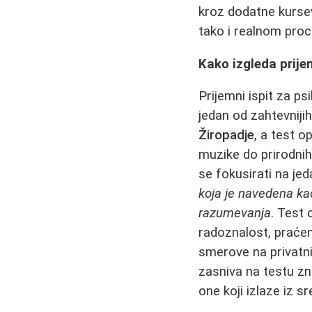
kroz dodatne kursev
tako i realnom proc
Kako izgleda prijem
Prijemni ispit za p
jedan od zahtevniji
Žiropadje
, a test o
muzike do prirodnih n
se fokusirati na je
koja je navedena kao
razumevanja
. Test
radoznalost, praćenj
smerove na privatni
zasniva na testu zna
one koji izlaze iz 