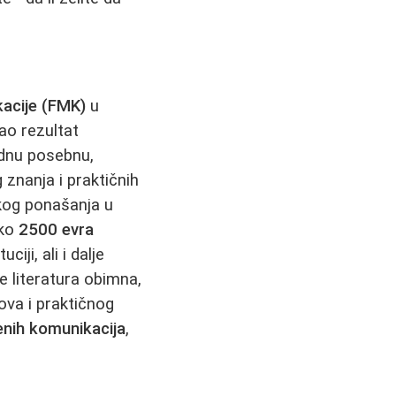
kacije (FMK)
u
ao rezultat
ednu posebnu,
 znanja i praktičnih
kog ponašanja u
oko
2500 evra
iji, ali i dalje
e literatura obimna,
ova i praktičnog
menih komunikacija
,