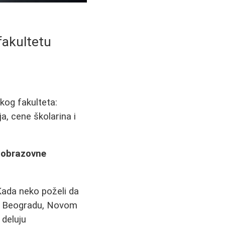
fakultetu
kog fakulteta:
ja, cene školarina i
e obrazovne
 Kada neko poželi da
 u Beogradu, Novom
 deluju