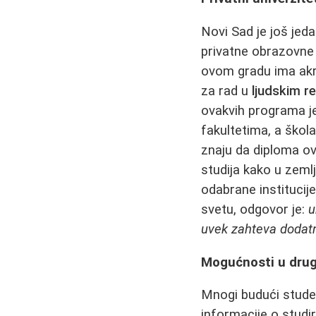
Novi Sad je još jeda
privatne obrazovne 
ovom gradu ima akre
za rad u
ljudskim r
ovakvih programa je
fakultetima, a škol
znaju da diploma o
studija kako u zeml
odabrane institucije
svetu, odgovor je:
u
uvek zahteva dodatnu
Mogućnosti u dru
Mnogi budući student
informacije o studi