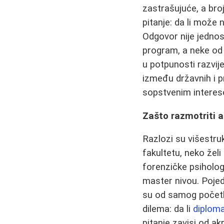
zastrašujuće, a bro
pitanje: da li može
Odgovor nije jednost
program, a neke od 
u potpunosti razvij
između državnih i p
sopstvenim intereso
Zašto razmotriti al
Razlozi su višestru
fakultetu, neko želi 
forenzičke psiholog
master nivou. Pojedi
su od samog početka
dilema: da li
diploma
pitanje zavisi od ak