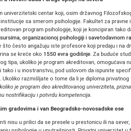
n univerzitetski centar koji, osim državnog Filozofskog
institucije sa smerom psihologije. Fakultet za pravne i
ditovan program psihologije, koji je koncipiran tako 
esursima, organizacionoj psihologiji i savetodavnom r
 što često angažuju iste profesore koji predaju i na 
arina se kreće oko
1550 evra godišnje
. Za buduće stud
vog tipa, ukoliko je program akreditovan, omogućava 
ji tako i u inostranstvu, pod uslovom da ispunite speci
. Ukoliko razmišljate o tome da li je diploma privatnog
koliko je program deo akreditovanog univerziteta, prizna
 nostrifikaciju i potvrdu kompetencija
.
gim gradovima i van Beogradsko-novosadske ose
i nisu u prilici da se presele u prestonicu ili na sever,
ranju psihologije u unutrašnjosti. Privatni univerzitet