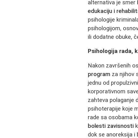
alternativa je smer
edukaciju i rehabili
psihologije kriminal
psihologijom, osnov
ili dodatne obuke, 
Psihologija rada, k
Nakon završenih osn
program
za njihov s
jednu od propulzivni
korporativnom saveto
zahteva polaganje dr
psihoterapije koje m
rade sa osobama koj
bolesti zavisnosti
k
dok se anoreksija i 