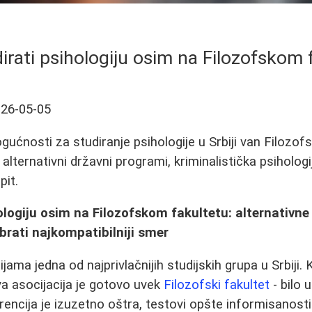
irati psihologiju osim na Filozofskom 
26-05-05
ućnosti za studiranje psihologije u Srbiji van Filozofs
, alternativni državni programi, kriminalistička psihologi
pit.
ologiju osim na Filozofskom fakultetu: alternativn
brati najkompatibilniji smer
ijama jedna od najprivlačnijih studijskih grupa u Srbiji.
va asocijacija je gotovo uvek
Filozofski fakultet
- bilo
rencija je izuzetno oštra, testovi opšte informisanosti