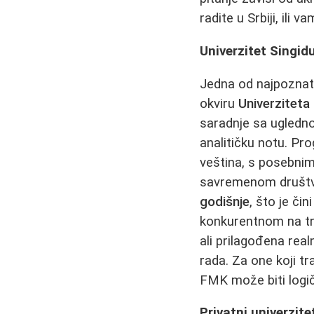
radite u Srbiji, ili 
Univerzitet Singi
Jedna od najpoznati
okviru
Univerziteta
saradnje sa ugledno
analitičku notu. Pr
veština, s posebni
savremenom društvu
godišnje
, što je či
konkurentnom na trž
ali prilagođena rea
rada. Za one koji t
FMK može biti logič
Privatni univerzit