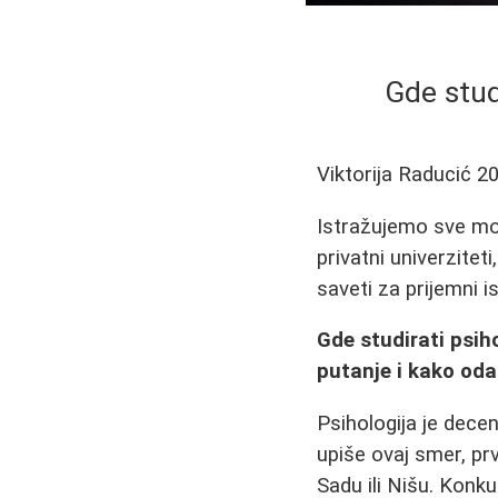
Gde stud
Viktorija Raducić
20
Istražujemo sve mog
privatni univerziteti
saveti za prijemni is
Gde studirati psih
putanje i kako oda
Psihologija je decen
upiše ovaj smer, pr
Sadu ili Nišu. Konku