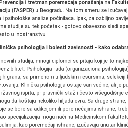
Prevencija i tretman poremećaja ponašanja
na
Fakult
taciju (FASPER)
u Beogradu. Na tom smeru se izučavaj
a i psihološke analize počinilaca. Ipak, za ozbiljno bav
ne studije su tek početak - gotovo obavezno sledi spec
često u inostranstvu.
linička psihologija i bolesti zavisnosti - kako odab
ovnih studija, mnogi diplomci se pitaju koji je to
najko
enzibilitet. Psihologija rada (organizaciona psihologija
jih grana, sa primenom u ljudskim resursima, selekciji 
vanju. Klinička psihologija ostaje san većine, ali je pu
žavnog ispita, pripravnički staž i često višegodišnje e
ogu da koštaju nekoliko hiljada evra. Sa druge strane, 
e se bore sa adikcijom ili poremećajima ishrane, treb
ao specijalizacija mogu naći na Medicinskom fakulte
bulimija, kao poremećaji ishrane, izučavaju unutar kliničk