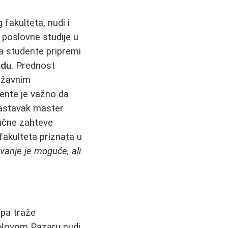
 fakulteta, nudi i
 poslovne studije u
da studente pripremi
adu
. Prednost
državnim
ente je važno da
nastavak master
fične zahteve
 fakulteta priznata u
vanje je moguće, ali
 pa traže
 u Novom Pazaru nudi