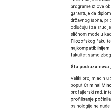
programe iz ove obla
garantuje da diplom
državnog ispita, pri
odlučuju i za studij
sličnom modelu kao 
Filozofskog fakulte
najkompatibilnijem
fakultet samo zbog 
Šta podrazumeva „k
Veliki broj mladih u
poput
Criminal Min
profajlerski rad, i
profilisanje počinil
psihologije ne nude 