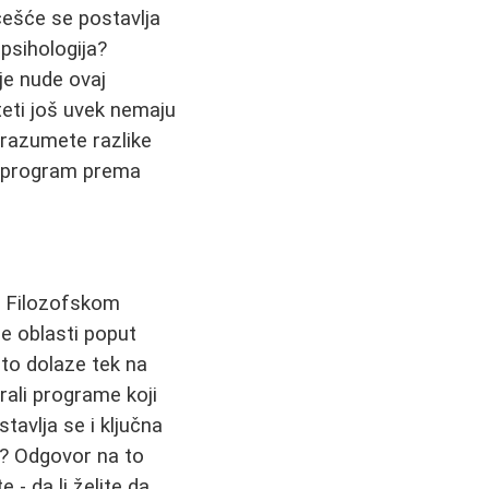
češće se postavlja
 psihologija?
oje nude ovaj
teti još uvek nemaju
 razumete razlike
ki program prema
na Filozofskom
čne oblasti poput
sto dolaze tek na
irali programe koji
avlja se i ključna
g? Odgovor na to
 - da li želite da