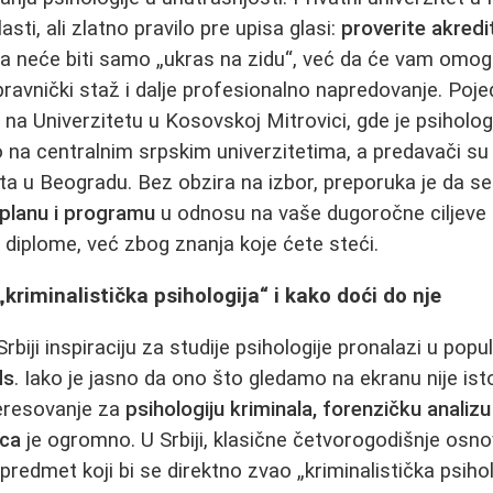
sti, ali zlatno pravilo pre upisa glasi:
proverite akredi
a neće biti samo „ukras na zidu“, već da će vam omogu
pravnički staž i dalje profesionalno napredovanje. Poje
e na Univerzitetu u Kosovskoj Mitrovici, gde je psiholo
na centralnim srpskim univerzitetima, a predavači su
ta u Beogradu. Bez obzira na izbor, preporuka je da se
 planu i programu
u odnosu na vaše dugoročne ciljeve -
diplome, već zbog znanja koje ćete steći.
riminalistička psihologija“ i kako doći do nje
 Srbiji inspiraciju za studije psihologije pronalazi u pop
ds
. Iako je jasno da ono što gledamo na ekranu nije isto
nteresovanje za
psihologiju kriminala, forenzičku analiz
aca
je ogromno. U Srbiji, klasične četvorogodišnje osno
predmet koji bi se direktno zvao „kriminalistička psiholo