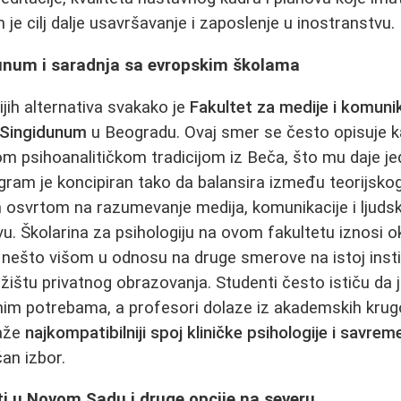
vam je cilj dalje usavršavanje i zaposlenje u inostranstvu.
dunum i saradnja sa evropskim školama
jih alternativa svakako je
Fakultet za medije i komuni
 Singidunum
u Beogradu. Ovaj smer se često opisuje k
m psihoanalitičkom tradicijom iz Beča, što mu daje j
ogram je koncipiran tako da balansira između teorijskog
m osvrtom na razumevanje medija, komunikacije i ljuds
. Školarina za psihologiju na ovom fakultetu iznosi 
ni nešto višom u odnosu na druge smerove na istoj instituc
ištu privatnog obrazovanja. Studenti često ističu da j
lnim potrebama, a profesori dolaze iz akademskih krug
raže
najkompatibilniji spoj kliničke psihologije i savre
an izbor.
eti u Novom Sadu i druge opcije na severu