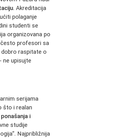
taciju
. Akreditacija
ćiti polaganje
dini studenti se
gija organizovana po
 često profesori sa
 dobro raspitate o
 ne upisujte
ularnim serijama
 što i realan
u ponašanja i
vne studije
gija“. Najpribližnija