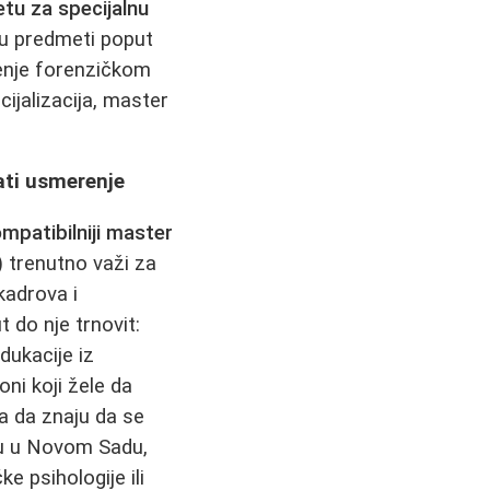
etu za specijalnu
u predmeti poput
ljenje forenzičkom
ijalizacija, master
rati usmerenje
mpatibilniji master
) trenutno važi za
kadrova i
t do nje trnovit:
dukacije iz
oni koji žele da
a da znaju da se
tu u Novom Sadu,
e psihologije ili