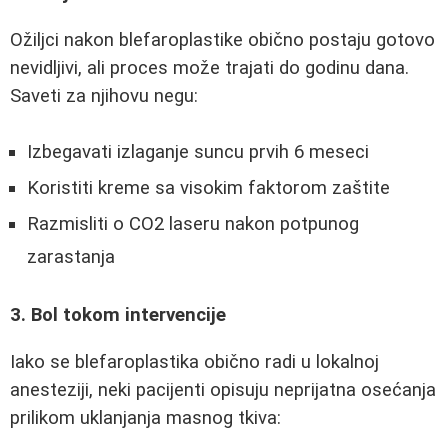
Ožiljci nakon blefaroplastike obično postaju gotovo
nevidljivi, ali proces može trajati do godinu dana.
Saveti za njihovu negu:
Izbegavati izlaganje suncu prvih 6 meseci
Koristiti kreme sa visokim faktorom zaštite
Razmisliti o CO2 laseru nakon potpunog
zarastanja
3. Bol tokom intervencije
Iako se blefaroplastika obično radi u lokalnoj
anesteziji, neki pacijenti opisuju neprijatna osećanja
prilikom uklanjanja masnog tkiva: