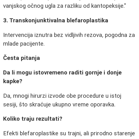
vanjskog očnog ugla za razliku od kantopeksije."
3. Transkonjunktivalna blefaroplastika
Intervencija iznutra bez vidljivih rezova, pogodna za
mlade pacijente.
Česta pitanja
Da li mogu istovremeno raditi gornje i donje
kapke?
Da, mnogi hirurzi izvode obe procedure u istoj
sesiji, što skraćuje ukupno vreme oporavka.
Koliko traju rezultati?
Efekti blefaroplastike su trajni, ali prirodno starenje