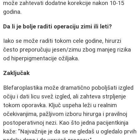
može zahtevati dodatne korekcije nakon 10-15
godina.
Da li je bolje raditi operaciju zimi ili leti?
Iako se može raditi tokom cele godine, hirurzi
često preporučuju jesen/zimu zbog manjeg rizika
od hiperpigmentacije ožiljaka.
Zaključak
Blefaroplastika može dramatično poboljšati izgled
očiju i dati licu svež izgled, ali zahteva strpljenje
tokom oporavka. Ključ uspeha leži u realnim
očekivanjima, pažljivom izboru hirurga i pravilnoj
postoperativnoj nezi. Kao što jedna pacijentkinja
kaže: "Najvažnije je da se ne gledaš u ogledalo prvih