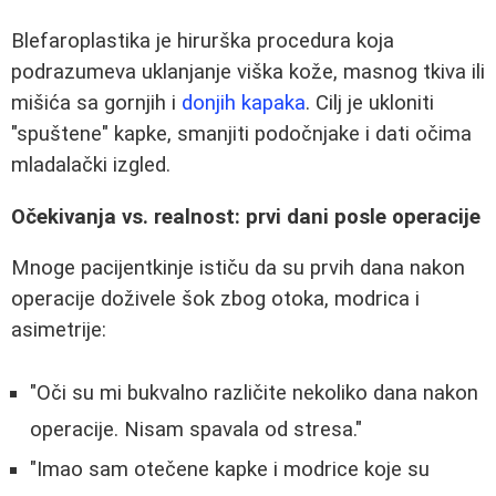
Blefaroplastika je hirurška procedura koja
podrazumeva uklanjanje viška kože, masnog tkiva ili
mišića sa gornjih i
donjih kapaka
. Cilj je ukloniti
"spuštene" kapke, smanjiti podočnjake i dati očima
mladalački izgled.
Očekivanja vs. realnost: prvi dani posle operacije
Mnoge pacijentkinje ističu da su prvih dana nakon
operacije doživele šok zbog otoka, modrica i
asimetrije:
"Oči su mi bukvalno različite nekoliko dana nakon
operacije. Nisam spavala od stresa."
"Imao sam otečene kapke i modrice koje su