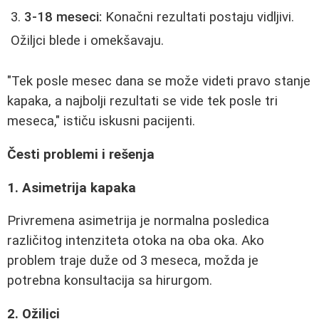
3-18 meseci:
Konačni rezultati postaju vidljivi.
Ožiljci blede i omekšavaju.
"Tek posle mesec dana se može videti pravo stanje
kapaka, a najbolji rezultati se vide tek posle tri
meseca," ističu iskusni pacijenti.
Česti problemi i rešenja
1. Asimetrija kapaka
Privremena asimetrija je normalna posledica
različitog intenziteta otoka na oba oka. Ako
problem traje duže od 3 meseca, možda je
potrebna konsultacija sa hirurgom.
2. Ožiljci