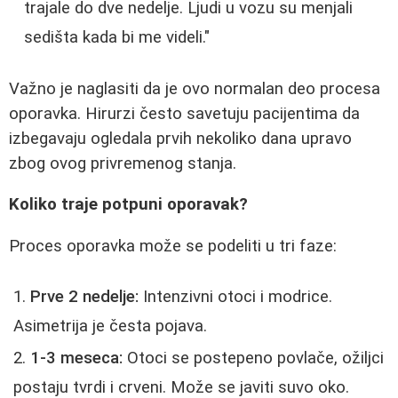
trajale do dve nedelje. Ljudi u vozu su menjali
sedišta kada bi me videli."
Važno je naglasiti da je ovo normalan deo procesa
oporavka. Hirurzi često savetuju pacijentima da
izbegavaju ogledala prvih nekoliko dana upravo
zbog ovog privremenog stanja.
Koliko traje potpuni oporavak?
Proces oporavka može se podeliti u tri faze:
Prve 2 nedelje:
Intenzivni otoci i modrice.
Asimetrija je česta pojava.
1-3 meseca:
Otoci se postepeno povlače, ožiljci
postaju tvrdi i crveni. Može se javiti suvo oko.