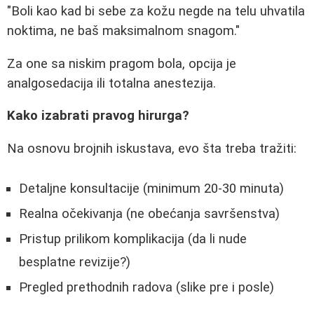
"Boli kao kad bi sebe za kožu negde na telu uhvatila
noktima, ne baš maksimalnom snagom."
Za one sa niskim pragom bola, opcija je
analgosedacija ili totalna anestezija.
Kako izabrati pravog hirurga?
Na osnovu brojnih iskustava, evo šta treba tražiti:
Detaljne konsultacije (minimum 20-30 minuta)
Realna očekivanja (ne obećanja savršenstva)
Pristup prilikom komplikacija (da li nude
besplatne revizije?)
Pregled prethodnih radova (slike pre i posle)