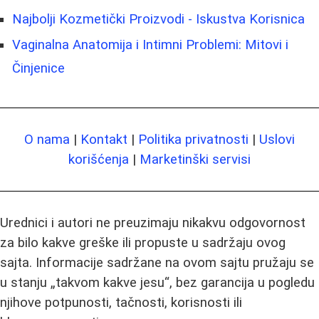
Najbolji Kozmetički Proizvodi - Iskustva Korisnica
Vaginalna Anatomija i Intimni Problemi: Mitovi i
Činjenice
O nama
|
Kontakt
|
Politika privatnosti
|
Uslovi
korišćenja
|
Marketinški servisi
Urednici i autori ne preuzimaju nikakvu odgovornost
za bilo kakve greške ili propuste u sadržaju ovog
sajta. Informacije sadržane na ovom sajtu pružaju se
u stanju „takvom kakve jesu“, bez garancija u pogledu
njihove potpunosti, tačnosti, korisnosti ili