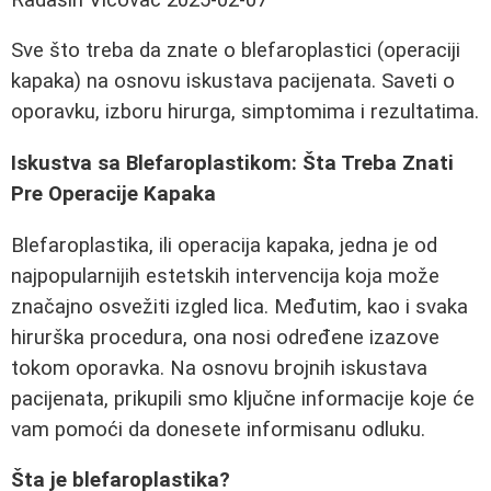
Sve što treba da znate o blefaroplastici (operaciji
kapaka) na osnovu iskustava pacijenata. Saveti o
oporavku, izboru hirurga, simptomima i rezultatima.
Iskustva sa Blefaroplastikom: Šta Treba Znati
Pre Operacije Kapaka
Blefaroplastika, ili operacija kapaka, jedna je od
najpopularnijih estetskih intervencija koja može
značajno osvežiti izgled lica. Međutim, kao i svaka
hirurška procedura, ona nosi određene izazove
tokom oporavka. Na osnovu brojnih iskustava
pacijenata, prikupili smo ključne informacije koje će
vam pomoći da donesete informisanu odluku.
Šta je blefaroplastika?