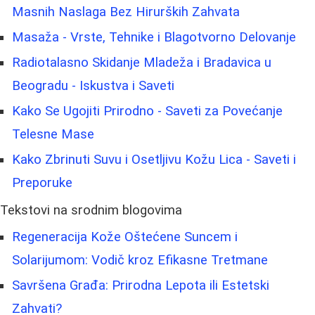
Masnih Naslaga Bez Hirurških Zahvata
Masaža - Vrste, Tehnike i Blagotvorno Delovanje
Radiotalasno Skidanje Mladeža i Bradavica u
Beogradu - Iskustva i Saveti
Kako Se Ugojiti Prirodno - Saveti za Povećanje
Telesne Mase
Kako Zbrinuti Suvu i Osetljivu Kožu Lica - Saveti i
Preporuke
Tekstovi na srodnim blogovima
Regeneracija Kože Oštećene Suncem i
Solarijumom: Vodič kroz Efikasne Tretmane
Savršena Građa: Prirodna Lepota ili Estetski
Zahvati?