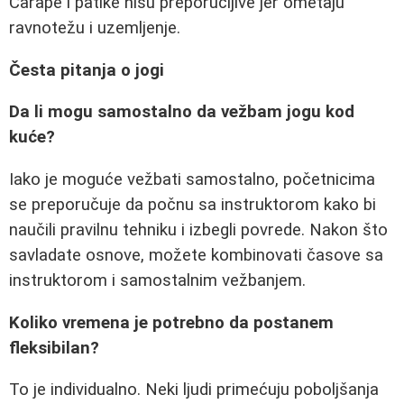
Carape i patike nisu preporučljive jer ometaju
ravnotežu i uzemljenje.
Česta pitanja o jogi
Da li mogu samostalno da vežbam jogu kod
kuće?
Iako je moguće vežbati samostalno, početnicima
se preporučuje da počnu sa instruktorom kako bi
naučili pravilnu tehniku i izbegli povrede. Nakon što
savladate osnove, možete kombinovati časove sa
instruktorom i samostalnim vežbanjem.
Koliko vremena je potrebno da postanem
fleksibilan?
To je individualno. Neki ljudi primećuju poboljšanja