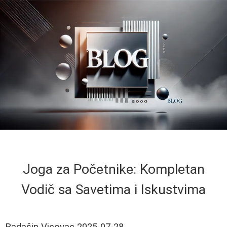
Joga za Početnike: Kompletan
Vodič sa Savetima i Iskustvima
Radašin Vicovac
2025-07-28