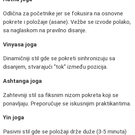
Odlična za početnike jer se fokusira na osnovne
pokrete i položaje (asane). Vežbe se izvode polako,
sa naglaskom na pravilno disanje.
Vinyasa joga
Dinamičniji stil gde se pokreti sinhronizuju sa
disanjem, stvarajući "tok" između pozicija.
Ashtanga joga
Zahtevniji stil sa fiksnim nizom pokreta koji se
ponavljaju. Preporučuje se iskusnijim praktikantima.
Yin joga
Pasivni stil gde se položaji drže duže (3-5 minuta)