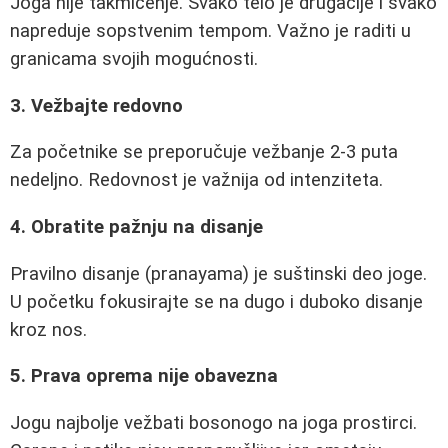
Joga nije takmičenje. Svako telo je drugačije i svako
napreduje sopstvenim tempom. Važno je raditi u
granicama svojih mogućnosti.
3. Vežbajte redovno
Za početnike se preporučuje vežbanje 2-3 puta
nedeljno. Redovnost je važnija od intenziteta.
4. Obratite pažnju na disanje
Pravilno disanje (pranayama) je suštinski deo joge.
U početku fokusirajte se na dugo i duboko disanje
kroz nos.
5. Prava oprema nije obavezna
Jogu najbolje vežbati bosonogo na joga prostirci.