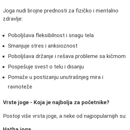
Joga nudi brojne prednosti za fizičko i mentalno
zdravlje:
Poboljšava fleksibilnost i snagu tela
Smanjuje stres i anksioznost
Poboljšava držanje i rešava probleme sa kičmom
Pospešuje svest o telu i disanju
Pomaže u postizanju unutrašnjeg mira i
ravnoteže
Vrste joge - Koja je najbolja za početnike?
Postoji više vrsta joge, a neke od najpopularnijih su:
Hatha joga