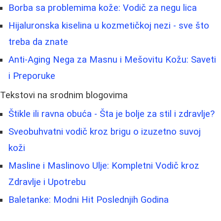
Borba sa problemima kože: Vodič za negu lica
Hijaluronska kiselina u kozmetičkoj nezi - sve što
treba da znate
Anti-Aging Nega za Masnu i Mešovitu Kožu: Saveti
i Preporuke
Tekstovi na srodnim blogovima
Štikle ili ravna obuća - Šta je bolje za stil i zdravlje?
Sveobuhvatni vodič kroz brigu o izuzetno suvoj
koži
Masline i Maslinovo Ulje: Kompletni Vodič kroz
Zdravlje i Upotrebu
Baletanke: Modni Hit Poslednjih Godina