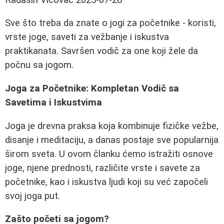
Sve što treba da znate o jogi za početnike - koristi,
vrste joge, saveti za vežbanje i iskustva
praktikanata. Savršen vodič za one koji žele da
počnu sa jogom.
Joga za Početnike: Kompletan Vodič sa
Savetima i Iskustvima
Joga je drevna praksa koja kombinuje fizičke vežbe,
disanje i meditaciju, a danas postaje sve popularnija
širom sveta. U ovom članku ćemo istražiti osnove
joge, njene prednosti, različite vrste i savete za
početnike, kao i iskustva ljudi koji su već započeli
svoj joga put.
Zašto početi sa jogom?