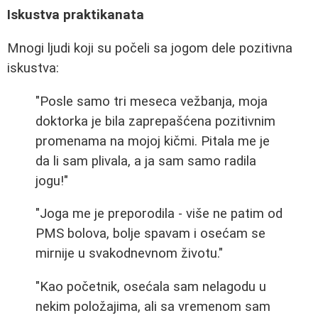
Iskustva praktikanata
Mnogi ljudi koji su počeli sa jogom dele pozitivna
iskustva:
"Posle samo tri meseca vežbanja, moja
doktorka je bila zaprepašćena pozitivnim
promenama na mojoj kičmi. Pitala me je
da li sam plivala, a ja sam samo radila
jogu!"
"Joga me je preporodila - više ne patim od
PMS bolova, bolje spavam i osećam se
mirnije u svakodnevnom životu."
"Kao početnik, osećala sam nelagodu u
nekim položajima, ali sa vremenom sam