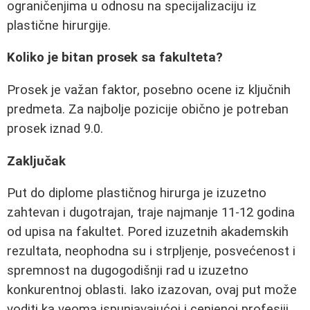
ograničenjima u odnosu na specijalizaciju iz
plastične hirurgije.
Koliko je bitan prosek sa fakulteta?
Prosek je važan faktor, posebno ocene iz ključnih
predmeta. Za najbolje pozicije obično je potreban
prosek iznad 9.0.
Zaključak
Put do diplome plastičnog hirurga je izuzetno
zahtevan i dugotrajan, traje najmanje 11-12 godina
od upisa na fakultet. Pored izuzetnih akademskih
rezultata, neophodna su i strpljenje, posvećenost i
spremnost na dugogodišnji rad u izuzetno
konkurentnoj oblasti. Iako izazovan, ovaj put može
voditi ka veoma ispunjavajućoj i cenjenoj profesiji.