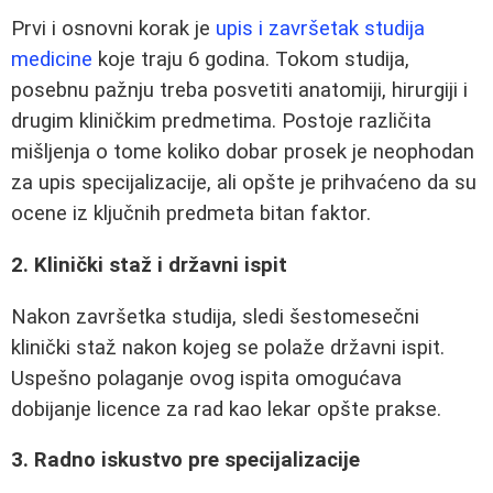
Prvi i osnovni korak je
upis i završetak studija
medicine
koje traju 6 godina. Tokom studija,
posebnu pažnju treba posvetiti anatomiji, hirurgiji i
drugim kliničkim predmetima. Postoje različita
mišljenja o tome koliko dobar prosek je neophodan
za upis specijalizacije, ali opšte je prihvaćeno da su
ocene iz ključnih predmeta bitan faktor.
2. Klinički staž i državni ispit
Nakon završetka studija, sledi šestomesečni
klinički staž nakon kojeg se polaže državni ispit.
Uspešno polaganje ovog ispita omogućava
dobijanje licence za rad kao lekar opšte prakse.
3. Radno iskustvo pre specijalizacije