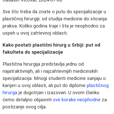
Sve što treba da znate o putu do specijalizacije u
plastičnoj hirurgiji: od studija medicine do sticanja
praksa. Koliko godina traje i šta je neophodno za
uspeh u ovoj zahtevnoj oblasti.
Kako postati plastični hirurg u Srbiji: put od
fakulteta do specijalizacije
Plastična hirurgija predstavlja jednu od
najatraktivnijih, ali i najzahtevnijih medicinskih
specijalizacija. Mnogi studenti medicine sanjaju o
karijeri u ovoj oblasti, ali put do diplome
plastičnog
hirurga
je dugotrjan i izazovan. U ovom članku
ćemo detaljno objasniti
sve korake neophodne
za
postizanje ovog cilja.