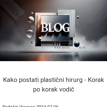
Kako postati plastični hirurg - Korak
po korak vodič
Radašin Vicovac
2024-07-06