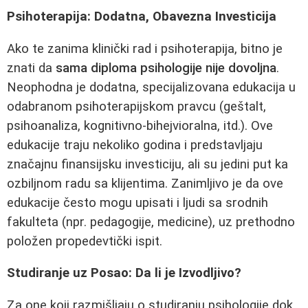
Psihoterapija: Dodatna, Obavezna Investicija
Ako te zanima klinički rad i psihoterapija, bitno je
znati da
sama diploma psihologije nije dovoljna
.
Neophodna je dodatna, specijalizovana edukacija u
odabranom psihoterapijskom pravcu (geštalt,
psihoanaliza, kognitivno-bihejvioralna, itd.). Ove
edukacije traju nekoliko godina i predstavljaju
značajnu finansijsku investiciju, ali su jedini put ka
ozbiljnom radu sa klijentima. Zanimljivo je da ove
edukacije često mogu upisati i ljudi sa srodnih
fakulteta (npr. pedagogije, medicine), uz prethodno
položen propedevtički ispit.
Studiranje uz Posao: Da li je Izvodljivo?
Za one koji razmišljaju o studiranju psihologije dok