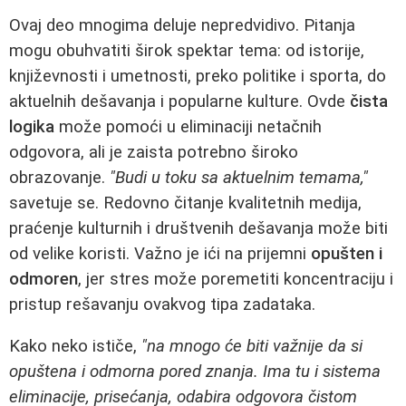
Ovaj deo mnogima deluje nepredvidivo. Pitanja
mogu obuhvatiti širok spektar tema: od istorije,
književnosti i umetnosti, preko politike i sporta, do
aktuelnih dešavanja i popularne kulture. Ovde
čista
logika
može pomoći u eliminaciji netačnih
odgovora, ali je zaista potrebno široko
obrazovanje.
"Budi u toku sa aktuelnim temama,"
savetuje se. Redovno čitanje kvalitetnih medija,
praćenje kulturnih i društvenih dešavanja može biti
od velike koristi. Važno je ići na prijemni
opušten i
odmoren
, jer stres može poremetiti koncentraciju i
pristup rešavanju ovakvog tipa zadataka.
Kako neko ističe,
"na mnogo će biti važnije da si
opuštena i odmorna pored znanja. Ima tu i sistema
eliminacije, prisećanja, odabira odgovora čistom