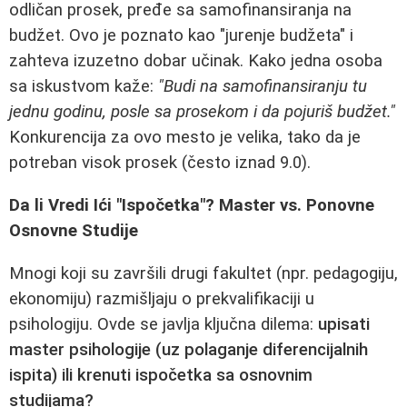
odličan prosek, pređe sa samofinansiranja na
budžet. Ovo je poznato kao "jurenje budžeta" i
zahteva izuzetno dobar učinak. Kako jedna osoba
sa iskustvom kaže:
"Budi na samofinansiranju tu
jednu godinu, posle sa prosekom i da pojuriš budžet."
Konkurencija za ovo mesto je velika, tako da je
potreban visok prosek (često iznad 9.0).
Da li Vredi Ići "Ispočetka"? Master vs. Ponovne
Osnovne Studije
Mnogi koji su završili drugi fakultet (npr. pedagogiju,
ekonomiju) razmišljaju o prekvalifikaciji u
psihologiju. Ovde se javlja ključna dilema:
upisati
master psihologije (uz polaganje diferencijalnih
ispita) ili krenuti ispočetka sa osnovnim
studijama?