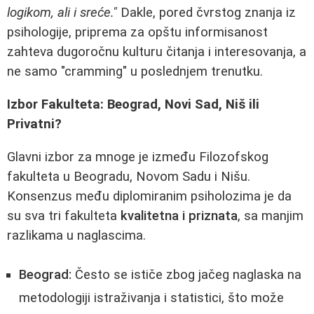
logikom, ali i sreće."
Dakle, pored čvrstog znanja iz
psihologije, priprema za opštu informisanost
zahteva dugoročnu kulturu čitanja i interesovanja, a
ne samo "cramming" u poslednjem trenutku.
Izbor Fakulteta: Beograd, Novi Sad, Niš ili
Privatni?
Glavni izbor za mnoge je između Filozofskog
fakulteta u Beogradu, Novom Sadu i Nišu.
Konsenzus među diplomiranim psiholozima je da
su sva tri fakulteta
kvalitetna i priznata
, sa manjim
razlikama u naglascima.
Beograd:
Često se ističe zbog jačeg naglaska na
metodologiji istraživanja i statistici, što može