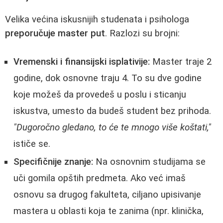
Velika većina iskusnijih studenata i psihologa
preporučuje master put
. Razlozi su brojni:
Vremenski i finansijski isplativije:
Master traje 2
godine, dok osnovne traju 4. To su dve godine
koje možeš da provedeš u poslu i sticanju
iskustva, umesto da budeš student bez prihoda.
"Dugoročno gledano, to će te mnogo više koštati,"
ističe se.
Specifičnije znanje:
Na osnovnim studijama se
uči gomila opštih predmeta. Ako već imaš
osnovu sa drugog fakulteta, ciljano upisivanje
mastera u oblasti koja te zanima (npr. klinička,