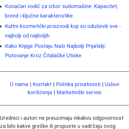
Konačan vodič za izbor sudomašine: Kapacitet,
brend i ključne karakteristike
Kultni kozmetički proizvodi koji su oduševili sve -
najbolji od najboljih
Kako Knjige Postaju Naši Najbolji Prijatelji:
Putovanje Kroz Čitalačke Utiske
O nama
|
Kontakt
|
Politika privatnosti
|
Uslovi
korišćenja
|
Marketinški servisi
Urednici i autori ne preuzimaju nikakvu odgovornost
za bilo kakve greške ili propuste u sadržaju ovog