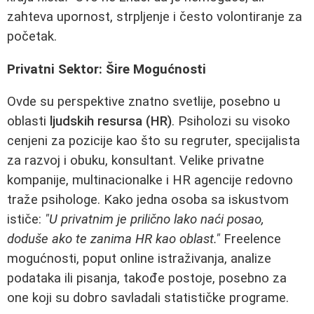
zahteva upornost, strpljenje i često volontiranje za
početak.
Privatni Sektor: Šire Mogućnosti
Ovde su perspektive znatno svetlije, posebno u
oblasti
ljudskih resursa (HR)
. Psiholozi su visoko
cenjeni za pozicije kao što su regruter, specijalista
za razvoj i obuku, konsultant. Velike privatne
kompanije, multinacionalke i HR agencije redovno
traže psihologe. Kako jedna osoba sa iskustvom
ističe:
"U privatnim je prilično lako naći posao,
doduše ako te zanima HR kao oblast."
Freelence
mogućnosti, poput online istraživanja, analize
podataka ili pisanja, takođe postoje, posebno za
one koji su dobro savladali statističke programe.