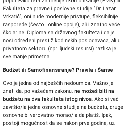
poput Fakulteta za medije i komunikacije (FMK) ili
Fakulteta za pravne i poslovne studije "Dr Lazar
Vrkatić", oni nude modernije pristupe, fleksibilnije
rasporede (često i online opcije), ali i znatno veće
školarine. Diploma sa državnog fakulteta i dalje
nosi određeni prestiž kod nekih poslodavaca, ali u
privatnom sektoru (npr. ljudski resursi) razlika je
sve manje primetna.
Budžet ili Samofinansiranje? Pravila i Šanse
Ovo je jedna od najčešćih nedoumica. Važno je
znati da, po važećem zakonu,
ne možeš biti na
budžetu na dva fakulteta istog nivoa
. Ako si već
završio/la jedne osnovne studije na budžetu, druge
osnovne bi verovatno morao/la da platiš. Ipak,
postoji mogućnost da se nakon prve godine, uz