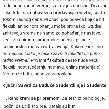
rade puno radno vreme, izazov je značajan. Državni
fakulteti imaju
obavezna predavanja i vežbe
, često
tokom radnog dana. Pronaći poslodavca koji će biti
fleksibilan po tom pitanju može biti teško. Studije
zahtevaju vreme ne samo za pohađanje nastave,
već i za obimno samostalno učenje, pisanje
seminarskih radova i istraživanja. Kako se iskreno
primećuje:
"Jako je teško završiti fakultet uz puno
radno vreme."
Privatni fakulteti često nude veću
fleksibilnost (večernju nastavu, online materijale),
što može biti ključno za zaposlene.
Kĺjučni Saveti za Buduće Studentkinje i Studente
Rano kreni sa pripremom:
Za test iz psihologije,
počni da učiš što pre. Detalji su bitni.