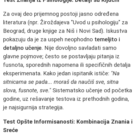
Za ovaj deo prijemnog postoji jasno određena
literatura (npr. Žiroždajeva "Uvod u psihologiju" za
Beograd, druge knjige za Niš i Novi Sad). Iskustva
pokazuju da je za uspeh neophodno
temeljito i
detaljno učenje
. Nije dovoljno savladati samo
glavne pojmove; često se postavljaju pitanja iz
fusnota, sporednih napomena ili specifičnih detalja
eksperimenata. Kako jedan ispitanik ističe:
"Na
sitnicama se pada... moraš da naučiš sve, sitna
slova, fusnote, sve."
Sistematsko učenje od početka
godine, uz rešavanje testova iz prethodnih godina,
je najsigurnija strategija.
Test Opšte Informisanosti: Kombinacija Znania i
Sreće