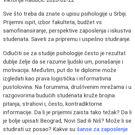
Sve što treba da znate o upisu psihologije u Srbiji.
Prijemni ispit, izbor fakulteta, budžet vs
samofinansiranje, perspektive zaposlenja i iskustva
studenata. Saveti za pripremu i uspešno studiranje.
Odlučiti se za studije psihologije često je rezultat
dublje želje da se razume ljudski um, ponašanje i
motivacija. Međutim, put do te diplome može
izgledati kao prava logistička i informativna
pustolovina. Na forumima, društvenim mrežama i u
razgovorima budućih studenata kruže brojna
pitanja, strahovi i, često, kontradiktorne
informacije. Da li je prijemni zaista tako težak? Da li
je bolje upisati Beograd, Novi Sad ili Niš? Može li se
studirati uz posao? Kakve su
šanse za zaposlenje