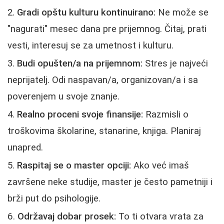
Gradi opštu kulturu kontinuirano:
Ne može se
"nagurati" mesec dana pre prijemnog. Čitaj, prati
vesti, interesuj se za umetnost i kulturu.
Budi opušten/a na prijemnom:
Stres je najveći
neprijatelj. Odi naspavan/a, organizovan/a i sa
poverenjem u svoje znanje.
Realno proceni svoje finansije:
Razmisli o
troškovima školarine, stanarine, knjiga. Planiraj
unapred.
Raspitaj se o master opciji:
Ako već imaš
završene neke studije, master je često pametniji i
brži put do psihologije.
Održavaj dobar prosek:
To ti otvara vrata za