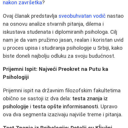
nakon završetka
?
Ovaj članak predstavlja
sveobuhvatan vodič
nastao
na osnovu analize stvarnih pitanja, dilema i
iskustava studenata i diplomiranih psihologa. Cilj
nam je da vam pružimo jasan, realan i koristan uvid
u proces upisa i studiranja psihologije u Srbiji, kako
biste doneli najbolju odluku za svoju budućnost.
Prijemni Ispit: Najveći Preokret na Putu ka
Psihologiji
Prijemni ispit na državnim filozofskim fakultetima
obično se sastoji iz dva dela:
testa znanja iz
psihologije
i
testa opšte informisanosti
. Upravo
ova dva segmenta izazivaju najviše treme i pitanja.
Test Znanja iz Psihologije: Detalji su Kĺjučni