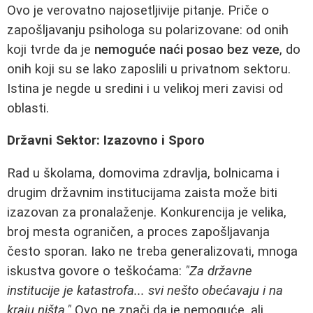
Ovo je verovatno najosetljivije pitanje. Priče o
zapošljavanju psihologa su polarizovane: od onih
koji tvrde da je
nemoguće naći posao bez veze
, do
onih koji su se lako zaposlili u privatnom sektoru.
Istina je negde u sredini i u velikoj meri zavisi od
oblasti.
Državni Sektor: Izazovno i Sporo
Rad u školama, domovima zdravlja, bolnicama i
drugim državnim institucijama zaista može biti
izazovan za pronalaženje. Konkurencija je velika,
broj mesta ograničen, a proces zapošljavanja
često sporan. Iako ne treba generalizovati, mnoga
iskustva govore o teškoćama:
"Za državne
institucije je katastrofa... svi nešto obećavaju i na
kraju ništa."
Ovo ne znači da je nemoguće, ali