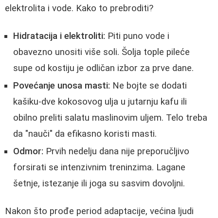
elektrolita i vode. Kako to prebroditi?
Hidratacija i elektroliti:
Piti puno vode i
obavezno unositi više soli. Šolja tople pileće
supe od kostiju je odličan izbor za prve dane.
Povećanje unosa masti:
Ne bojte se dodati
kašiku-dve kokosovog ulja u jutarnju kafu ili
obilno preliti salatu maslinovim uljem. Telo treba
da "nauči" da efikasno koristi masti.
Odmor:
Prvih nedelju dana nije preporučljivo
forsirati se intenzivnim treninzima. Lagane
šetnje, istezanje ili joga su sasvim dovoljni.
Nakon što prođe period adaptacije, većina ljudi