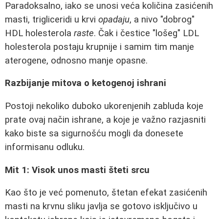
Paradoksalno, iako se unosi veća količina zasićenih
masti, trigliceridi u krvi
opadaju
, a nivo "dobrog"
HDL holesterola
raste
. Čak i čestice "lošeg" LDL
holesterola postaju krupnije i samim tim manje
aterogene, odnosno manje opasne.
Razbijanje mitova o ketogenoj ishrani
Postoji nekoliko duboko ukorenjenih zabluda koje
prate ovaj način ishrane, a koje je važno razjasniti
kako biste sa sigurnošću mogli da donesete
informisanu odluku.
Mit 1: Visok unos masti šteti srcu
Kao što je već pomenuto, štetan efekat zasićenih
masti na krvnu sliku javlja se gotovo isključivo u