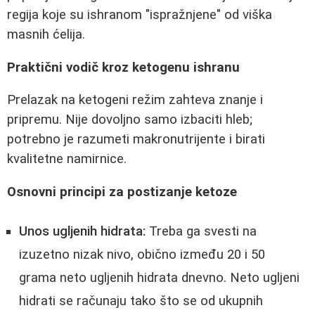
regija koje su ishranom "ispražnjene" od viška
masnih ćelija.
Praktični vodič kroz ketogenu ishranu
Prelazak na ketogeni režim zahteva znanje i
pripremu. Nije dovoljno samo izbaciti hleb;
potrebno je razumeti makronutrijente i birati
kvalitetne namirnice.
Osnovni principi za postizanje ketoze
Unos ugljenih hidrata:
Treba ga svesti na
izuzetno nizak nivo, obično između 20 i 50
grama neto ugljenih hidrata dnevno. Neto ugljeni
hidrati se računaju tako što se od ukupnih