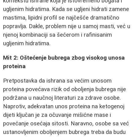
kontekstu ishrane koja je istovremeno bogata i
ugljenim hidratima. Kada se ugljeni hidrati zamene
mastima, lipidni profil se najčešće dramatično
popravlja. Dakle, problem nije u samoj masti, već u
njenoj kombinaciji sa šećerom i rafinisanim
ugljenim hidratima.
Mit 2: Oštećenje bubrega zbog visokog unosa
proteina
Pretpostavka da ishrana sa većim unosom
proteina povećava rizik od oboljenja bubrega nije
podržana u naučnoj literaturi za zdrave osobe.
Naprotiv, adekvatan unos proteina na ketogenoj
dijeti ključan je za očuvanje mišićne mase i
povećanje osećaja sitosti. Naravno, osobe sa već
ustanovljenim oboljenjem bubrega treba da budu