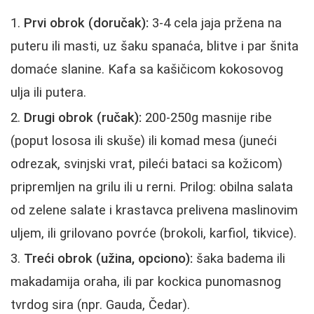
Prvi obrok (doručak):
3-4 cela jaja pržena na
puteru ili masti, uz šaku spanaća, blitve i par šnita
domaće slanine. Kafa sa kašičicom kokosovog
ulja ili putera.
Drugi obrok (ručak):
200-250g masnije ribe
(poput lososa ili skuše) ili komad mesa (juneći
odrezak, svinjski vrat, pileći bataci sa kožicom)
pripremljen na grilu ili u rerni. Prilog: obilna salata
od zelene salate i krastavca prelivena maslinovim
uljem, ili grilovano povrće (brokoli, karfiol, tikvice).
Treći obrok (užina, opciono):
šaka badema ili
makadamija oraha, ili par kockica punomasnog
tvrdog sira (npr. Gauda, Čedar).