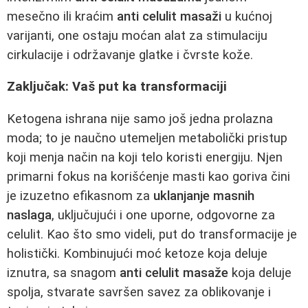
mesečno ili kraćim
anti celulit masaži
u kućnoj
varijanti, one ostaju moćan alat za stimulaciju
cirkulacije i održavanje glatke i čvrste kože.
Zaključak: Vaš put ka transformaciji
Ketogena ishrana nije samo još jedna prolazna
moda; to je naučno utemeljen metabolički pristup
koji menja način na koji telo koristi energiju. Njen
primarni fokus na korišćenje masti kao goriva čini
je izuzetno efikasnom za
uklanjanje masnih
naslaga
, uključujući i one uporne, odgovorne za
celulit. Kao što smo videli, put do transformacije je
holistički. Kombinujući moć ketoze koja deluje
iznutra, sa snagom
anti celulit masaže
koja deluje
spolja, stvarate savršen savez za oblikovanje i