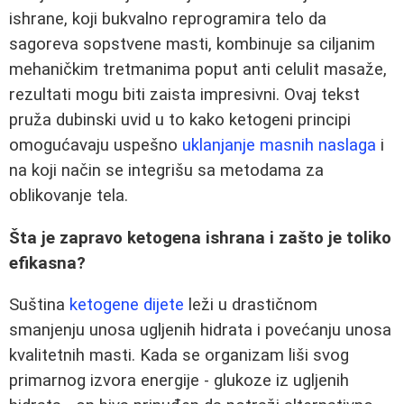
ishrane, koji bukvalno reprogramira telo da
sagoreva sopstvene masti, kombinuje sa ciljanim
mehaničkim tretmanima poput anti celulit masaže,
rezultati mogu biti zaista impresivni. Ovaj tekst
pruža dubinski uvid u to kako ketogeni principi
omogućavaju uspešno
uklanjanje masnih naslaga
i
na koji način se integrišu sa metodama za
oblikovanje tela.
Šta je zapravo ketogena ishrana i zašto je toliko
efikasna?
Suština
ketogene dijete
leži u drastičnom
smanjenju unosa ugljenih hidrata i povećanju unosa
kvalitetnih masti. Kada se organizam liši svog
primarnog izvora energije - glukoze iz ugljenih