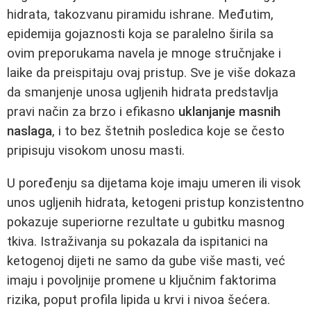
hidrata, takozvanu piramidu ishrane. Međutim,
epidemija gojaznosti koja se paralelno širila sa
ovim preporukama navela je mnoge stručnjake i
laike da preispitaju ovaj pristup. Sve je više dokaza
da smanjenje unosa ugljenih hidrata predstavlja
pravi način za brzo i efikasno
uklanjanje masnih
naslaga
, i to bez štetnih posledica koje se često
pripisuju visokom unosu masti.
U poređenju sa dijetama koje imaju umeren ili visok
unos ugljenih hidrata, ketogeni pristup konzistentno
pokazuje superiorne rezultate u gubitku masnog
tkiva. Istraživanja su pokazala da ispitanici na
ketogenoj dijeti ne samo da gube više masti, već
imaju i povoljnije promene u ključnim faktorima
rizika, poput profila lipida u krvi i nivoa šećera.