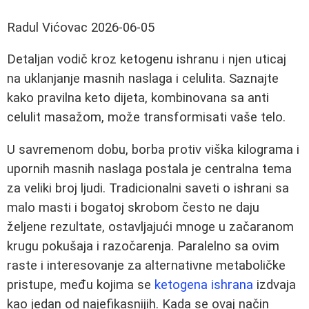
Radul Vićovac
2026-06-05
Detaljan vodič kroz ketogenu ishranu i njen uticaj
na uklanjanje masnih naslaga i celulita. Saznajte
kako pravilna keto dijeta, kombinovana sa anti
celulit masažom, može transformisati vaše telo.
U savremenom dobu, borba protiv viška kilograma i
upornih masnih naslaga postala je centralna tema
za veliki broj ljudi. Tradicionalni saveti o ishrani sa
malo masti i bogatoj skrobom često ne daju
željene rezultate, ostavljajući mnoge u začaranom
krugu pokušaja i razočarenja. Paralelno sa ovim
raste i interesovanje za alternativne metaboličke
pristupe, među kojima se
ketogena ishrana
izdvaja
kao jedan od najefikasnijih. Kada se ovaj način