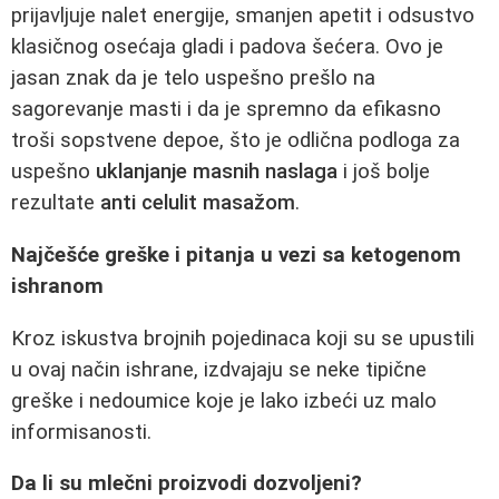
prijavljuje nalet energije, smanjen apetit i odsustvo
klasičnog osećaja gladi i padova šećera. Ovo je
jasan znak da je telo uspešno prešlo na
sagorevanje masti i da je spremno da efikasno
troši sopstvene depoe, što je odlična podloga za
uspešno
uklanjanje masnih naslaga
i još bolje
rezultate
anti celulit masažom
.
Najčešće greške i pitanja u vezi sa ketogenom
ishranom
Kroz iskustva brojnih pojedinaca koji su se upustili
u ovaj način ishrane, izdvajaju se neke tipične
greške i nedoumice koje je lako izbeći uz malo
informisanosti.
Da li su mlečni proizvodi dozvoljeni?