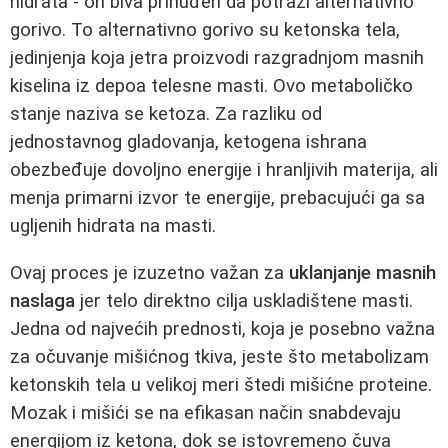
hidrata - on biva prinuđen da potraži alternativno
gorivo. To alternativno gorivo su ketonska tela,
jedinjenja koja jetra proizvodi razgradnjom masnih
kiselina iz depoa telesne masti. Ovo metaboličko
stanje naziva se ketoza. Za razliku od
jednostavnog gladovanja, ketogena ishrana
obezbeđuje dovoljno energije i hranljivih materija, ali
menja primarni izvor te energije, prebacujući ga sa
ugljenih hidrata na masti.
Ovaj proces je izuzetno važan za
uklanjanje masnih
naslaga
jer telo direktno cilja uskladištene masti.
Jedna od najvećih prednosti, koja je posebno važna
za očuvanje mišićnog tkiva, jeste što metabolizam
ketonskih tela u velikoj meri štedi mišićne proteine.
Mozak i mišići se na efikasan način snabdevaju
energijom iz ketona, dok se istovremeno čuva