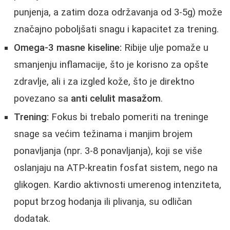
punjenja, a zatim doza održavanja od 3-5g) može
značajno poboljšati snagu i kapacitet za trening.
Omega-3 masne kiseline:
Ribije ulje pomaže u
smanjenju inflamacije, što je korisno za opšte
zdravlje, ali i za izgled kože, što je direktno
povezano sa
anti celulit masažom
.
Trening:
Fokus bi trebalo pomeriti na treninge
snage sa većim težinama i manjim brojem
ponavljanja (npr. 3-8 ponavljanja), koji se više
oslanjaju na ATP-kreatin fosfat sistem, nego na
glikogen. Kardio aktivnosti umerenog intenziteta,
poput brzog hodanja ili plivanja, su odličan
dodatak.