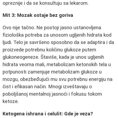
opreznije i da se konsultuju sa lekarom.
Mit 3: Mozak ostaje bez goriva
Ovo nije tačno. Ne postoji jasno ustanovljena
fiziološka potreba za unosom ugljenih hidrata kod
ljudi. Telo je savršeno sposobno da se adaptira i da
proizvede potrebnu količinu glukoze putem
glukoneogeneze. Štaviše, kada je unos ugljenih
hidrata veoma mali, metabolizam ketonskih tela u
potpunosti zamenjuje metabolizam glukoze u
mozgu, obezbeđujući mu svu potrebnu energiju na
čist i efikasan način. Mnogi izveštavaju o
poboljšanoj mentalnoj jasnoći i fokusu tokom
ketoze.
Ketogena ishrana i celulit: Gde je veza?