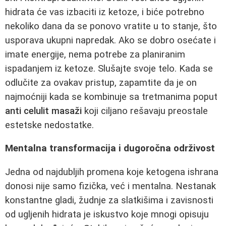
hidrata će vas izbaciti iz ketoze, i biće potrebno
nekoliko dana da se ponovo vratite u to stanje, što
usporava ukupni napredak. Ako se dobro osećate i
imate energije, nema potrebe za planiranim
ispadanjem iz ketoze. Slušajte svoje telo. Kada se
odlučite za ovakav pristup, zapamtite da je on
najmoćniji kada se kombinuje sa tretmanima poput
anti celulit masaži
koji ciljano rešavaju preostale
estetske nedostatke.
Mentalna transformacija i dugoročna održivost
Jedna od najdubljih promena koje ketogena ishrana
donosi nije samo fizička, već i mentalna. Nestanak
konstantne gladi, žudnje za slatkišima i zavisnosti
od ugljenih hidrata je iskustvo koje mnogi opisuju