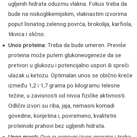
ugljenih hidrata oduzmu vlakna. Fokus treba da
bude na niskoglikemijskim, vlaknastim izvorima
poput lisnatog zelenog povrća, brokolija, karfiola,
tikvica i slično.
Unos proteina:
Treba da bude umeren. Previše
proteina može putem glukoneogeneze da se
pretvori u glukozu i potencijalno uspori ili spreči
ulazak u ketozu. Optimalan unos se obično kreće
između 1,2 i 1,7 grama po kilogramu telesne
težine, u zavisnosti od nivoa fizičke aktivnosti.
Odlični izvori su riba, jaja, nemasni komadi
govedine, konjetina i, povremeno, kvalitetni
proteinski prahovi bez ugljenih hidrata.