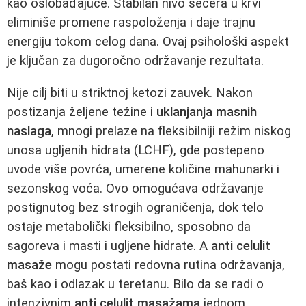
kao oslobađajuće. Stabilan nivo šećera u krvi
eliminiše promene raspoloženja i daje trajnu
energiju tokom celog dana. Ovaj psihološki aspekt
je ključan za dugoročno održavanje rezultata.
Nije cilj biti u striktnoj ketozi zauvek. Nakon
postizanja željene težine i
uklanjanja masnih
naslaga
, mnogi prelaze na fleksibilniji režim niskog
unosa ugljenih hidrata (LCHF), gde postepeno
uvode više povrća, umerene količine mahunarki i
sezonskog voća. Ovo omogućava održavanje
postignutog bez strogih ograničenja, dok telo
ostaje metabolički fleksibilno, sposobno da
sagoreva i masti i ugljene hidrate. A
anti celulit
masaže
mogu postati redovna rutina održavanja,
baš kao i odlazak u teretanu. Bilo da se radi o
intenzivnim
anti celulit masažama
jednom