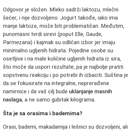
Odgovor je složen. Mleko sadrži laktozu, mlečni
šećer, i nije dozvoljeno. Jogurt takođe, iako ima
manje laktoze, može biti problematičan. Međutim,
punomasni tvrdi sirevi (poput Elle, Gaude,
Parmezana) i kajmak su odličan izbor jer imaju
minimalno ugljenih hidrata. Pojedine osobe su
osetljive i na male količine ugljenih hidrata iz sira,
što može da uspori rezultate, pa je najbolje pratiti
sopstvenu reakciju i po potrebi ih izbaciti. Suština je
da se fokusirate na integralne, neprerađene
namirnice i da vaš cilj bude
uklanjanje masnih
naslaga
, a ne samo gubitak kilograma.
Šta je sa orasima i bademima?
Orasi, bademi, makadamija i lešnici su dozvoljeni, ali