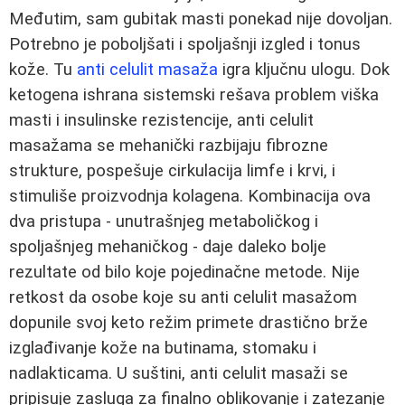
Međutim, sam gubitak masti ponekad nije dovoljan.
Potrebno je poboljšati i spoljašnji izgled i tonus
kože. Tu
anti celulit masaža
igra ključnu ulogu. Dok
ketogena ishrana sistemski rešava problem viška
masti i insulinske rezistencije, anti celulit
masažama se mehanički razbijaju fibrozne
strukture, pospešuje cirkulacija limfe i krvi, i
stimuliše proizvodnja kolagena. Kombinacija ova
dva pristupa - unutrašnjeg metaboličkog i
spoljašnjeg mehaničkog - daje daleko bolje
rezultate od bilo koje pojedinačne metode. Nije
retkost da osobe koje su anti celulit masažom
dopunile svoj keto režim primete drastično brže
izglađivanje kože na butinama, stomaku i
nadlakticama. U suštini, anti celulit masaži se
pripisuje zasluga za finalno oblikovanje i zatezanje