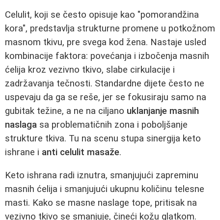
Celulit, koji se često opisuje kao "pomorandžina
kora", predstavlja strukturne promene u potkožnom
masnom tkivu, pre svega kod žena. Nastaje usled
kombinacije faktora: povećanja i izbočenja masnih
ćelija kroz vezivno tkivo, slabe cirkulacije i
zadržavanja tečnosti. Standardne dijete često ne
uspevaju da ga se reše, jer se fokusiraju samo na
gubitak težine, a ne na ciljano
uklanjanje masnih
naslaga
sa problematičnih zona i poboljšanje
strukture tkiva. Tu na scenu stupa sinergija keto
ishrane i
anti celulit masaže
.
Keto ishrana radi iznutra, smanjujući zapreminu
masnih ćelija i smanjujući ukupnu količinu telesne
masti. Kako se masne naslage tope, pritisak na
vezivno tkivo se smanjuje, čineći kožu glatkom.