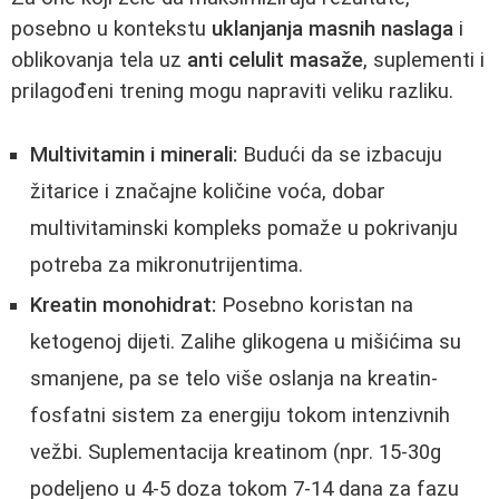
posebno u kontekstu
uklanjanja masnih naslaga
i
oblikovanja tela uz
anti celulit masaže
, suplementi i
prilagođeni trening mogu napraviti veliku razliku.
Multivitamin i minerali:
Budući da se izbacuju
žitarice i značajne količine voća, dobar
multivitaminski kompleks pomaže u pokrivanju
potreba za mikronutrijentima.
Kreatin monohidrat:
Posebno koristan na
ketogenoj dijeti. Zalihe glikogena u mišićima su
smanjene, pa se telo više oslanja na kreatin-
fosfatni sistem za energiju tokom intenzivnih
vežbi. Suplementacija kreatinom (npr. 15-30g
podeljeno u 4-5 doza tokom 7-14 dana za fazu