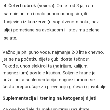
Četvrti obrok (večera):
Omlet od 3 jaja sa
šampinjonima i malo punomasnog sira, ili
tunjevina iz konzerve (u sopstvenom soku, bez
ulja) pomešana sa avokadom i listovima zelene
salate.
Važno je piti puno vode, najmanje 2-3 litre dnevno,
jer se na početku dijete gubi dosta tečnosti.
Takođe, unos elektrolita (natrijum, kalijum,
magnezijum) postaje ključan. Soljenje hrane je
poželjno, a suplementacija magnezijumom se
često preporučuje za prevenciju grčeva i glavobolje.
Suplementacija i trening na ketogenoj dijeti
Za one koji žele da maksimiziraju rezultate,