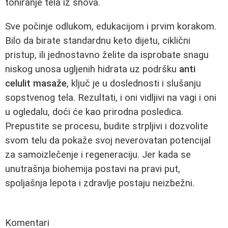
toniranje tela iz snova.
Sve počinje odlukom, edukacijom i prvim korakom.
Bilo da birate standardnu keto dijetu, ciklični
pristup, ili jednostavno želite da isprobate snagu
niskog unosa ugljenih hidrata uz podršku
anti
celulit masaže
, ključ je u doslednosti i slušanju
sopstvenog tela. Rezultati, i oni vidljivi na vagi i oni
u ogledalu, doći će kao prirodna posledica.
Prepustite se procesu, budite strpljivi i dozvolite
svom telu da pokaže svoj neverovatan potencijal
za samoizlečenje i regeneraciju. Jer kada se
unutrašnja biohemija postavi na pravi put,
spoljašnja lepota i zdravlje postaju neizbežni.
Komentari