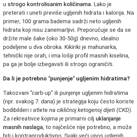
u
strogo kontrolisanim količinama
. Lako je
preterati i uneti previše ugljenih hidrata i kalorija. Na
primer, 100 grama badema sadrži neto ugljenih
hidrata koji nisu zanemarljivi. Preporučuje se da se
držite male šake (oko 30-50g) dnevno, idealno
podeljene u dva obroka. Kikiriki je mahunarka,
tehnički nije orah, i ima lošiji profil masnih kiselina,
pa ga je bolje izbegavati ili strogo ograničiti.
Da li je potrebno "punjenje" ugljenim hidratima?
Takozvani "carb-up" ili punjenje ugljenim hidratima
(npr. svakog 7. dana) je strategija koju često koriste
bodibilderi i atlete na
cikličnoj ketogenoj dijeti (CKD)
.
Za rekreativce kojima je primarni cilj
uklanjanje
masnih naslaga
, to najčešće nije potrebno, a može
biti i kontraproduktivno. Svaki veći unos ugljenih