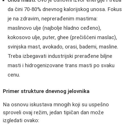
Unos masti:
Ovo je osnovni izvor energije i treba
da čini 70-80% dnevnog kalorijskog unosa. Fokus
je na zdravim, neprerađenim mastima:
maslinovo ulje (najbolje hladno ceđeno),
kokosovo ulje, puter, ghee (prečišćeni maslac),
svinjska mast, avokado, orasi, bademi, masline.
Treba izbegavati industrijski prerađene biljne
masti i hidrogenizovane trans masti po svaku
cenu.
Primer strukture dnevnog jelovnika
Na osnovu iskustava mnogih koji su uspešno
sproveli ovaj režim, jedan tipičan dan može
izgledati ovako: