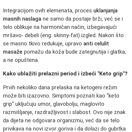
Integracijom ovih elemenata, proces
uklanjanja
masnih naslaga
ne samo da postaje brži, već se i
telo oblikuje na harmoničan način, izbegavajući
mršavo- debeli (eng. skinny-fat) izgled. Nakon što
se masno tkivo redukuje, upravo
anti celulit
masaže
pomažu da koža bude zategnutija i glatka,
a ne opuštena.
Kako ublažiti prelazni period i izbeći "Keto grip"?
Prvih nekoliko dana prelaska na ketogeni režim
može biti izazovno. Simptomi poznati kao "keto
grip" uključuju umor, glavobolju, maglovito
razmišljanje, razdražljivost i slabost. Ovo nije znak
da dijeta ne odgovara organizmu, već da se telo
privikava na novi izvor goriva i da dolazi do gubitka