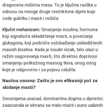
dragocena mišićna masa. To je ključna razlika u
odnosu na mnoge druge restriktivne dijete koje
vode gubitku i masti i mišića.
Ključni mehanizam:
Smanjenje insulina, hormona
koji signalizira skladištenje masti, a povećanje
glukagona, koji podstiče oslobađanje uskladištenih
masnih kiselina. Kada je insulin nizak, telo ulazi u
režim sagorevanja masti, što direktno doprinosi
smanjenju potkožnog masnog tkiva, onog istog
koje je odgovorno i za pojavu celulita.
Naučna osnova: Zašto je ovo efikasniji put za
skidanje masti?
Decenijama unazad, dominantna dogma u dijetetici
zagovarala je ishranu sa malo masti i puno ugljenih