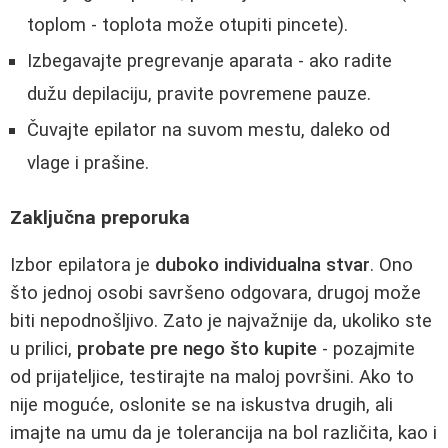
toplom - toplota može otupiti pincete).
Izbegavajte pregrevanje aparata - ako radite
dužu depilaciju, pravite povremene pauze.
Čuvajte epilator na suvom mestu, daleko od
vlage i prašine.
Zaključna preporuka
Izbor epilatora je
duboko individualna stvar
. Ono
što jednoj osobi savršeno odgovara, drugoj može
biti nepodnošljivo. Zato je najvažnije da, ukoliko ste
u prilici,
probate pre nego što kupite
- pozajmite
od prijateljice, testirajte na maloj površini. Ako to
nije moguće, oslonite se na iskustva drugih, ali
imajte na umu da je tolerancija na bol različita, kao i