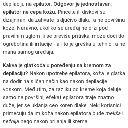
depilaciju na epilator.
Odgovor je jednostavan:
epilator ne cepa kožu.
Pincete ili diskovi su
dizajnirani da zahvate isključivo dlaku, a ne površinu
kože. Naravno, ukoliko se uređaj ne drži pod
pravilnim uglom ili se previše pritiska, može doći do
ogrebotina ili iritacije - ali to je greška u tehnici, a ne
mana samog uređaja.
Kakva je glatkoća u poređenju sa kremom za
depilaciju?
Nakon upotrebe epilatora, koža je glatka
na dodir na sličan način kao nakon depilacije
voskom. Međutim, za razliku od kreme koja deluje
samo na površini, efekat epilatora traje znatno
duže, jer se uklanja ceo koren dlake. Neki korisnici
primećuju da im koža nakon epilatora bude
mekša
i
nežnija
nego nakon brijanja ili krema.