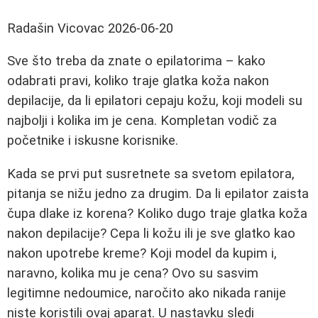
Radašin Vicovac
2026-06-20
Sve što treba da znate o epilatorima – kako
odabrati pravi, koliko traje glatka koža nakon
depilacije, da li epilatori cepaju kožu, koji modeli su
najbolji i kolika im je cena. Kompletan vodič za
početnike i iskusne korisnike.
Kada se prvi put susretnete sa svetom epilatora,
pitanja se nižu jedno za drugim. Da li epilator zaista
čupa dlake iz korena? Koliko dugo traje glatka koža
nakon depilacije? Cepa li kožu ili je sve glatko kao
nakon upotrebe kreme? Koji model da kupim i,
naravno, kolika mu je cena? Ovo su sasvim
legitimne nedoumice, naročito ako nikada ranije
niste koristili ovaj aparat. U nastavku sledi