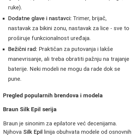
ruke).
Dodatne glave i nastavci:
Trimer, brijač,
nastavak za bikini zonu, nastavak za lice - sve to
proširuje funkcionalnost uređaja.
Bežični rad:
Praktičan za putovanja i lakše
manevrisanje, ali treba obratiti pažnju na trajanje
baterije. Neki modeli ne mogu da rade dok se
pune.
Pregled popularnih brendova i modela
Braun Silk Epil serija
Braun je sinonim za epilatore već decenijama.
Njihova
Silk Epil
linija obuhvata modele od osnovnih