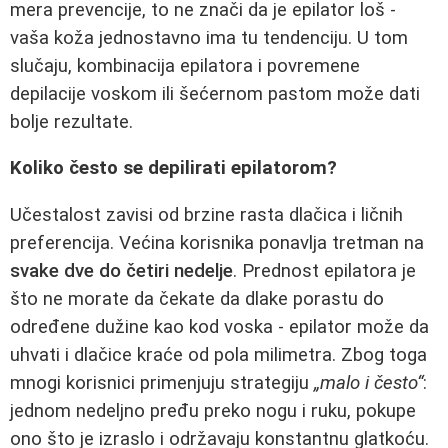
mera prevencije, to ne znači da je epilator loš -
vaša koža jednostavno ima tu tendenciju. U tom
slučaju, kombinacija epilatora i povremene
depilacije voskom ili šećernom pastom može dati
bolje rezultate.
Koliko često se depilirati epilatorom?
Učestalost zavisi od brzine rasta dlačica i ličnih
preferencija. Većina korisnika ponavlja tretman na
svake dve do četiri nedelje
. Prednost epilatora je
što ne morate da čekate da dlake porastu do
određene dužine kao kod voska - epilator može da
uhvati i dlačice kraće od pola milimetra. Zbog toga
mnogi korisnici primenjuju strategiju
„malo i često“
:
jednom nedeljno pređu preko nogu i ruku, pokupe
ono što je izraslo i održavaju konstantnu glatkoću.