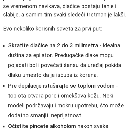
se vremenom navikava, dlačice postaju tanje i
slabije, a samim tim svaki sledeći tretman je lakši.
Evo nekoliko korisnih saveta za prvi put:
Skratite dlačice na 2 do 3 milimetra
- idealna
dužina za epilator. Predugačke dlake mogu
pojačati bol i povećati šansu da uređaj pokida
dlaku umesto da je isčupa iz korena.
Pre depilacije istuširajte se toplom vodom
-
toplota otvara pore i omekšava kožu. Neki
modeli podržavaju i mokru upotrebu, što može
dodatno smanjiti neprijatnost.
Očistite pincete alkoholom
nakon svake