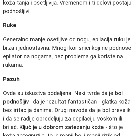
koža tanja i osetljivija. Vremenom i ti delovi postaju
podnošljivi.
Ruke
Generalno manje osetljive od nogu, epilacija ruku je
brza i jednostavna. Mnogi korisnici koji ne podnose
epilator na nogama, bez problema ga koriste na
rukama.
Pazuh
Ovde su iskustva podeljena. Neki tvrde da je
bol
podnošljiv
i da je rezultat fantastičan - glatka koža
bez iritacija danima. Drugi navode da je bol prevelik
i da se radije opredeljuju za depilaciju voskom ili
brijač.
Ključ je u dobrom zatezanju kože
- što je
koža zategnutija, to je manji bol i manji rizik od