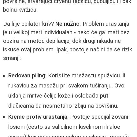
površine, stvarajući crvenu tačkicu, bubuljicu ili čak
bolnu kvržicu.
Da li je epilator kriv?
Ne nužno.
Problem urastanja
je u velikoj meri individualan - neko će ga imati bez
obzira na metod depilacije, dok drugi nikada ne
iskuse ovaj problem. Ipak, postoje načini da se rizik
smanji:
Redovan piling:
Koristite mrežastu spužvicu ili
rukavicu za masažu pri svakom tuširanju. Ovo
uklanja mrtve ćelije kože i oslobađa put
dlačicama da nesmetano izbiju na površinu.
Kreme protiv urastanja:
Postoje specijalizovani
losioni (često sa salicilnom kiselinom ili aloe