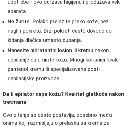
upotrebe - ovo održava higijenu i produžava vek
aparata.
Ne žurite.
Polako prelazite preko kože, bez
naglih pokreta. Brzi pokreti često dovode do
kidanja dlačica umesto čupanja.
Nanesite hidratantni losion ili kremu
nakon
depilacije da umirite kožu. Mnogi korisnici hvale
pantenol kremu ili specijalizovane post-
depilacijske proizvode.
Da li epilator cepa kožu? Kvalitet glatkoće nakon
tretmana
Ovo pitanje se često postavlja, posebno među
onima koji razmišljaju o prelasku sa krema za