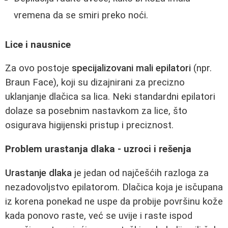
vremena da se smiri preko noći.
Lice i nausnice
Za ovo postoje
specijalizovani mali epilatori
(npr.
Braun Face), koji su dizajnirani za precizno
uklanjanje dlačica sa lica. Neki standardni epilatori
dolaze sa posebnim nastavkom za lice, što
osigurava higijenski pristup i preciznost.
Problem urastanja dlaka - uzroci i rešenja
Urastanje dlaka
je jedan od najčešćih razloga za
nezadovoljstvo epilatorom. Dlačica koja je isčupana
iz korena ponekad ne uspe da probije površinu kože
kada ponovo raste, već se uvije i raste ispod