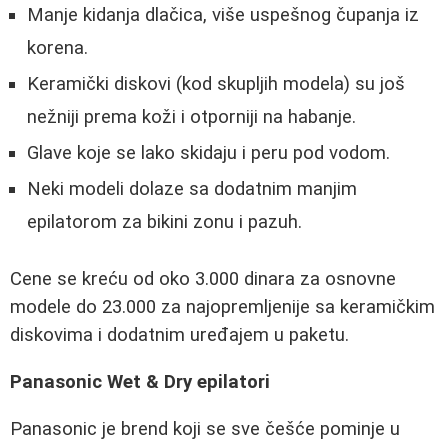
Manje kidanja dlačica, više uspešnog čupanja iz
korena.
Keramički diskovi (kod skupljih modela) su još
nežniji prema koži i otporniji na habanje.
Glave koje se lako skidaju i peru pod vodom.
Neki modeli dolaze sa dodatnim manjim
epilatorom za bikini zonu i pazuh.
Cene se kreću od oko 3.000 dinara za osnovne
modele do 23.000 za najopremljenije sa keramičkim
diskovima i dodatnim uređajem u paketu.
Panasonic Wet & Dry epilatori
Panasonic je brend koji se sve češće pominje u