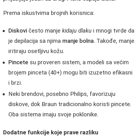
Prema iskustvima brojnih korisnica:
Diskovi
često manje
kidaju dlaku
i mnogi tvrde da
je depilacija sa njima
manje bolna
. Takođe, manje
iritiraju osetljivu kožu.
Pincete
su proveren sistem, a modeli sa većim
brojem pinceta (40+) mogu biti izuzetno efikasni
i brzi.
Neki brendovi, posebno Philips, favorizuju
diskove, dok Braun tradicionalno koristi pincete.
Oba sistema imaju svoje poklonike.
Dodatne funkcije koje prave razliku