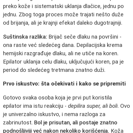
preko kože i sistematski uklanja dlačice, jednu po
jednu. Zbog toga proces može trajati nešto duže
od brijanja, ali je krajnji efekat daleko dugotrajniji.
Suštinska razlika:
Brijač seče dlaku na površini -
ona raste već sledećeg dana. Depilacijska krema
hemijski razgrađuje dlaku, ali ne utiče na koren.
Epilator uklanja celu dlaku, uključujući koren, pa je
period do sledećeg tretmana znatno duži.
Prvo iskustvo: šta očekivati i kako se pripremiti
Gotovo svaka osoba koja je prvi put koristila
epilator ima istu reakciju -
depilira super, ali boli
. Ovo
je univerzalno iskustvo, i nema razloga za
zabrinutost.
Bol je prisutan, ali postaje znatno
podnošljiviji već nakon nekoliko korišćenja.
Koža