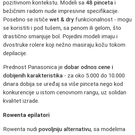
pozitivnom kontekstu. Modeli sa
48 pinceta
i
bežičnim radom nude impresivne specifikacije.
Posebno se ističe
wet & dry
funkcionalnost - mogu
se koristiti i pod tušem, sa penom ili gelom, što
drastično smanjuje bol. Pojedini modeli imaju i
dvostruke rolere koji nežno masiraju kožu tokom
depilacije.
Prednost Panasonica je
dobar odnos cene i
dobijenih karakteristika
- za oko 5.000 do 10.000
dinara dobija se uređaj sa više pinceta nego kod
konkurencije u istom cenovnom rangu, uz solidan
kvalitet izrade.
Rowenta epilatori
Rowenta nudi
povoljniju alternativu
, sa modelima