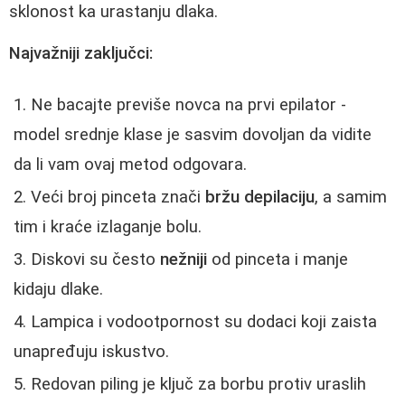
sklonost ka urastanju dlaka.
Najvažniji zaključci:
Ne bacajte previše novca na prvi epilator -
model srednje klase je sasvim dovoljan da vidite
da li vam ovaj metod odgovara.
Veći broj pinceta znači
bržu depilaciju
, a samim
tim i kraće izlaganje bolu.
Diskovi su često
nežniji
od pinceta i manje
kidaju dlake.
Lampica i vodootpornost su dodaci koji zaista
unapređuju iskustvo.
Redovan piling je ključ za borbu protiv uraslih