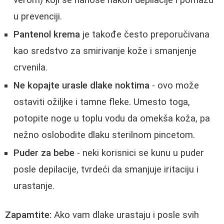
verom) koji se nanose nakon depilacije i pomažu
u prevenciji.
Pantenol krema
je takođe često preporučivana
kao sredstvo za smirivanje kože i smanjenje
crvenila.
Ne kopajte urasle dlake noktima
- ovo može
ostaviti ožiljke i tamne fleke. Umesto toga,
potopite noge u toplu vodu da omekša koža, pa
nežno oslobodite dlaku sterilnom pincetom.
Puder za bebe
- neki korisnici se kunu u puder
posle depilacije, tvrdeći da smanjuje iritaciju i
urastanje.
Zapamtite:
Ako vam dlake urastaju i posle svih