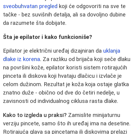
sveobuhvatan pregled
koji će odgovoriti na sve te
tačke - bez suvišnih detalja, ali sa dovoljno dubine
da razumete šta dobijate.
Šta je epilator i kako funkcioniše?
Epilator je električni uređaj dizajniran da
uklanja
dlake iz korena
. Za razliku od brijača koji seče dlaku
na površini kože, epilator koristi sistem rotirajućih
pinceta ili diskova koji hvataju dlačicu i izvlače je
celom dužinom. Rezultat je koža koja ostaje glatka
znatno duže - obično od dve do četiri nedelje, u
zavisnosti od individualnog ciklusa rasta dlake.
Kako to izgleda u praksi?
Zamislite minijaturnu
verziju pincete, samo što ih uređaj ima na desetine.
Rotirajuća glava sa pincetama ili diskovima prelazi