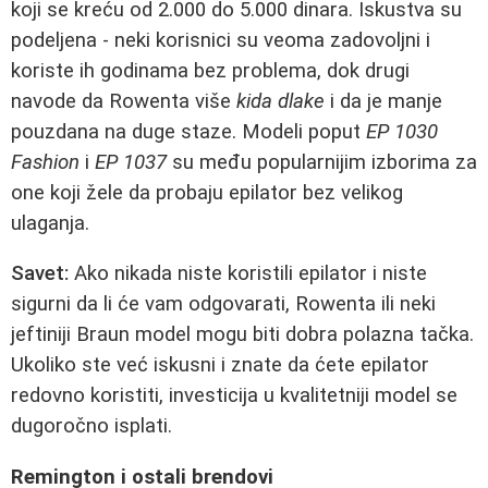
koji se kreću od 2.000 do 5.000 dinara. Iskustva su
podeljena - neki korisnici su veoma zadovoljni i
koriste ih godinama bez problema, dok drugi
navode da Rowenta više
kida dlake
i da je manje
pouzdana na duge staze. Modeli poput
EP 1030
Fashion
i
EP 1037
su među popularnijim izborima za
one koji žele da probaju epilator bez velikog
ulaganja.
Savet:
Ako nikada niste koristili epilator i niste
sigurni da li će vam odgovarati, Rowenta ili neki
jeftiniji Braun model mogu biti dobra polazna tačka.
Ukoliko ste već iskusni i znate da ćete epilator
redovno koristiti, investicija u kvalitetniji model se
dugoročno isplati.
Remington i ostali brendovi