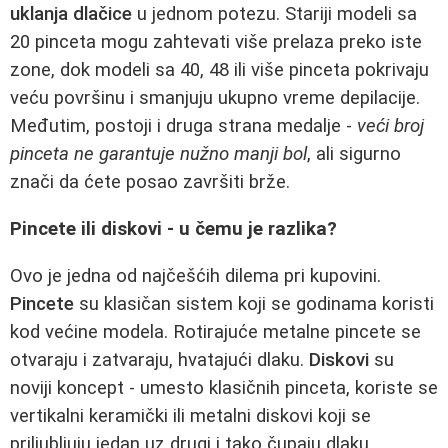
uklanja dlačice
u jednom potezu. Stariji modeli sa
20 pinceta mogu zahtevati više prelaza preko iste
zone, dok modeli sa 40, 48 ili više pinceta pokrivaju
veću površinu i smanjuju ukupno vreme depilacije.
Međutim, postoji i druga strana medalje -
veći broj
pinceta ne garantuje nužno manji bol
, ali sigurno
znači da ćete posao završiti brže.
Pincete ili diskovi - u čemu je razlika?
Ovo je jedna od najčešćih dilema pri kupovini.
Pincete
su klasičan sistem koji se godinama koristi
kod većine modela. Rotirajuće metalne pincete se
otvaraju i zatvaraju, hvatajući dlaku.
Diskovi
su
noviji koncept - umesto klasičnih pinceta, koriste se
vertikalni keramički ili metalni diskovi koji se
priljubljuju jedan uz drugi i tako čupaju dlaku.