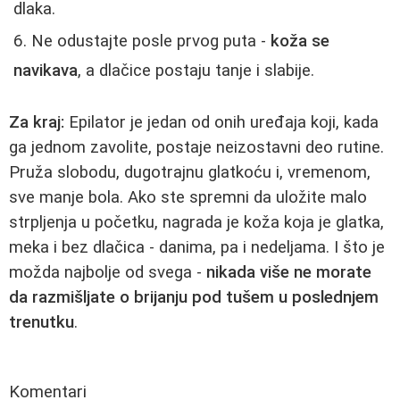
dlaka.
Ne odustajte posle prvog puta -
koža se
navikava
, a dlačice postaju tanje i slabije.
Za kraj:
Epilator je jedan od onih uređaja koji, kada
ga jednom zavolite, postaje neizostavni deo rutine.
Pruža slobodu, dugotrajnu glatkoću i, vremenom,
sve manje bola. Ako ste spremni da uložite malo
strpljenja u početku, nagrada je koža koja je glatka,
meka i bez dlačica - danima, pa i nedeljama. I što je
možda najbolje od svega -
nikada više ne morate
da razmišljate o brijanju pod tušem u poslednjem
trenutku
.
Komentari