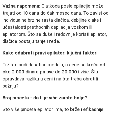
Važna napomena:
Glatkoća posle epilacije može
trajati od 10 dana do čak mesec dana. To zavisi od
individualne brzine rasta dlačica, debljine dlake i
učestalosti prethodnih depilacija voskom ili
epilatorom. Što se duže i redovnije koristi epilator,
dlačice postaju tanje i ređe.
Kako odabrati pravi epilator: ključni faktori
Tržište nudi desetine modela, a cene se kreću
od
oko 2.000 dinara pa sve do 20.000 i više
. Šta
opravdava razliku u ceni i na šta treba obratiti
pažnju?
Broj pinceta - da li je više zaista bolje?
Što više pinceta epilator ima, to
brže i efikasnije