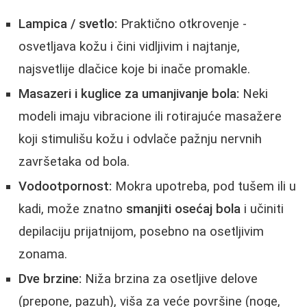
Lampica / svetlo:
Praktično otkrovenje -
osvetljava kožu i čini vidljivim i najtanje,
najsvetlije dlačice koje bi inače promakle.
Masazeri i kuglice za umanjivanje bola:
Neki
modeli imaju vibracione ili rotirajuće masažere
koji stimulišu kožu i odvlače pažnju nervnih
završetaka od bola.
Vodootpornost:
Mokra upotreba, pod tušem ili u
kadi, može znatno
smanjiti osećaj bola
i učiniti
depilaciju prijatnijom, posebno na osetljivim
zonama.
Dve brzine:
Niža brzina za osetljive delove
(prepone, pazuh), viša za veće površine (noge,