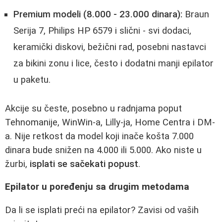
Premium modeli (8.000 - 23.000 dinara):
Braun
Serija 7, Philips HP 6579 i slični - svi dodaci,
keramički diskovi, bežični rad, posebni nastavci
za bikini zonu i lice, često i dodatni manji epilator
u paketu.
Akcije su česte, posebno u radnjama poput
Tehnomanije, WinWin-a, Lilly-ja, Home Centra i DM-
a. Nije retkost da model koji inače košta 7.000
dinara bude snižen na 4.000 ili 5.000. Ako niste u
žurbi,
isplati se sačekati popust
.
Epilator u poređenju sa drugim metodama
Da li se isplati preći na epilator? Zavisi od vaših