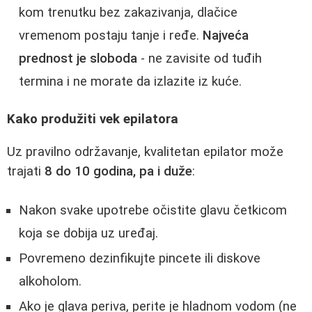
kom trenutku bez zakazivanja, dlačice
vremenom postaju tanje i ređe.
Najveća
prednost je sloboda
- ne zavisite od tuđih
termina i ne morate da izlazite iz kuće.
Kako produžiti vek epilatora
Uz pravilno održavanje, kvalitetan epilator može
trajati
8 do 10 godina, pa i duže
:
Nakon svake upotrebe očistite glavu četkicom
koja se dobija uz uređaj.
Povremeno dezinfikujte pincete ili diskove
alkoholom.
Ako je glava periva, perite je hladnom vodom (ne