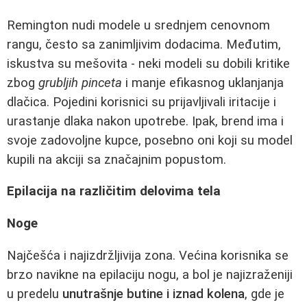
Remington nudi modele u srednjem cenovnom
rangu, često sa zanimljivim dodacima. Međutim,
iskustva su mešovita - neki modeli su dobili kritike
zbog
grubljih pinceta
i manje efikasnog uklanjanja
dlačica. Pojedini korisnici su prijavljivali iritacije i
urastanje dlaka nakon upotrebe. Ipak, brend ima i
svoje zadovoljne kupce, posebno oni koji su model
kupili na akciji sa značajnim popustom.
Epilacija na različitim delovima tela
Noge
Najčešća i najizdržljivija zona. Većina korisnika se
brzo navikne na epilaciju nogu, a bol je najizraženiji
u predelu
unutrašnje butine i iznad kolena
, gde je