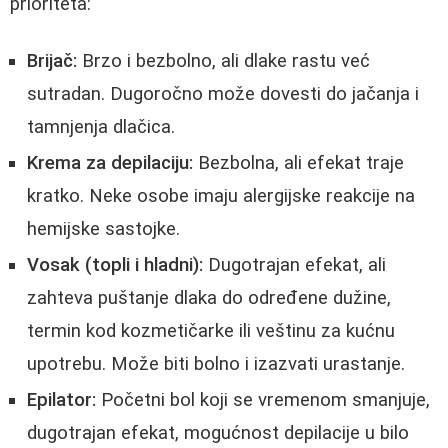
prioriteta:
Brijač:
Brzo i bezbolno, ali dlake rastu već
sutradan. Dugoročno može dovesti do jačanja i
tamnjenja dlačica.
Krema za depilaciju:
Bezbolna, ali efekat traje
kratko. Neke osobe imaju alergijske reakcije na
hemijske sastojke.
Vosak (topli i hladni):
Dugotrajan efekat, ali
zahteva puštanje dlaka do određene dužine,
termin kod kozmetičarke ili veštinu za kućnu
upotrebu. Može biti bolno i izazvati urastanje.
Epilator:
Početni bol koji se vremenom smanjuje,
dugotrajan efekat, mogućnost depilacije u bilo