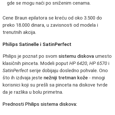
gde se mogu naći po sniženim cenama.
Cene Braun epilatora se kreću od oko 3.500 do
preko 18.000 dinara, u zavisnosti od modela i
trenutnih akcija.
Philips Satinelle i SatinPerfect
Philips je poznat po svom
sistemu diskova
umesto
klasičnih pinceta. Modeli poput
HP 6420
,
HP 6570
i
SatinPerfect
serije dobijaju dosledno pohvale. Ono
što ih izdvaja jeste
nežniji tretman kože
- mnogi
korisnici koji su prešli sa pinceta na diskove tvrde
da je razlika u bolu primetna.
Prednosti Philips sistema diskova: