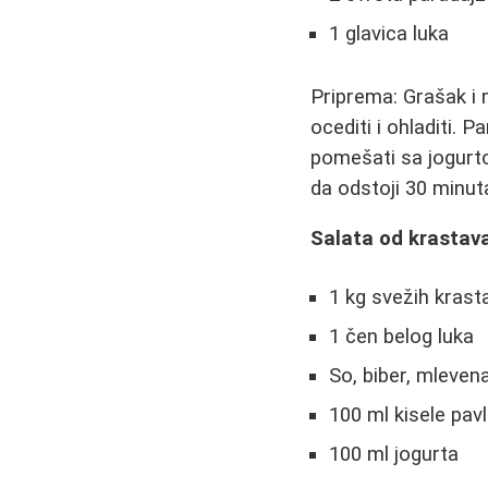
1 glavica luka
Priprema: Grašak i m
ocediti i ohladiti. 
pomešati sa jogurto
da odstoji 30 minuta
Salata od krastav
1 kg svežih kras
1 čen belog luka
So, biber, mleven
100 ml kisele pav
100 ml jogurta