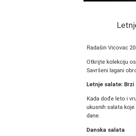
Letnj
Radašin Vicovac
20
Otkrijte kolekciju o
Savršeni lagani obr
Letnje salate: Brzi
Kada dođe leto i vru
ukusnih salata koje
dane.
Danska salata