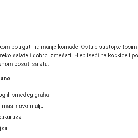
ukom potrgati na manje komade. Ostale sastojke (osim
 preko salate i dobro izmešati. Hleb iseći na kockice i po
nom posuti salatu.
tune
og ili smeđeg graha
u maslinovom ulju
kukuruza
jza