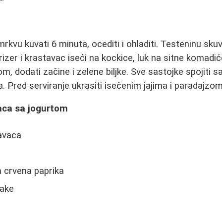
rkvu kuvati 6 minuta, ocediti i ohladiti. Testeninu skuva
Parizer i krastavac iseći na kockice, luk na sitne komad
m, dodati začine i zelene biljke. Sve sastojke spojiti 
. Pred serviranje ukrasiti isečenim jajima i paradajzom
aca sa jogurtom
tavaca
a crvena paprika
lake