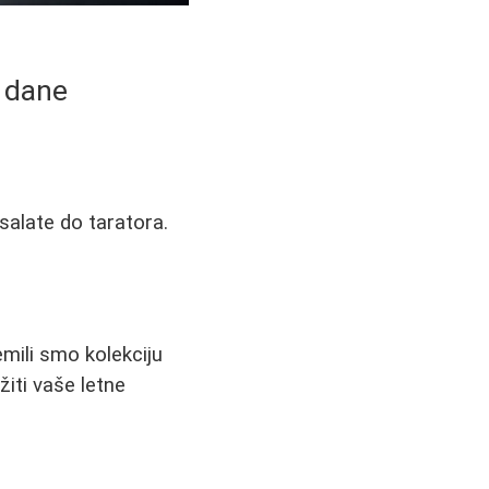
e dane
 salate do taratora.
emili smo kolekciju
iti vaše letne