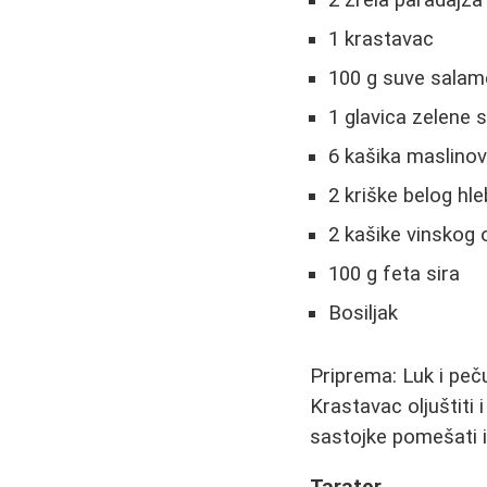
2 zrela paradajza
1 krastavac
100 g suve salam
1 glavica zelene 
6 kašika maslinov
2 kriške belog hl
2 kašike vinskog 
100 g feta sira
Bosiljak
Priprema: Luk i pečur
Krastavac oljuštiti i
sastojke pomešati i 