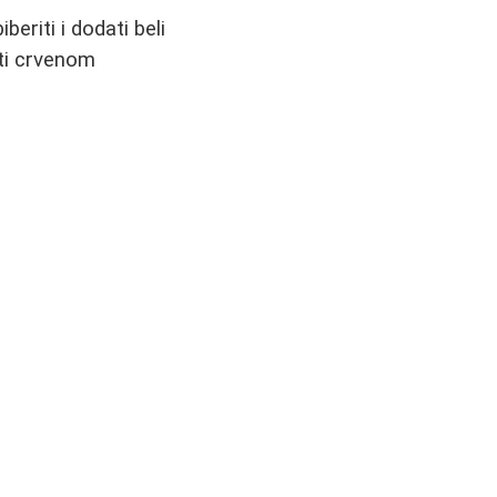
beriti i dodati beli
iti crvenom