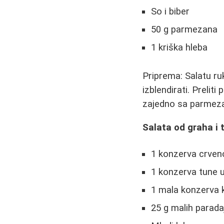
So i biber
50 g parmezana
1 kriška hleba
Priprema: Salatu r
izblendirati. Preliti
zajedno sa parmeza
Salata od graha i 
1 konzerva crven
1 konzerva tune 
1 mala konzerva 
25 g malih parada