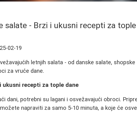
e salate - Brzi i ukusni recepti za topl
25-02-19
svežavajućih letnjih salata - od danske salate, shopske
oci za vruće dane.
 i ukusni recepti za tople dane
ći dani, potrebni su lagani i osvežavajući obroci. Pripr
 možete napraviti za samo 5-10 minuta, a koje će osvež