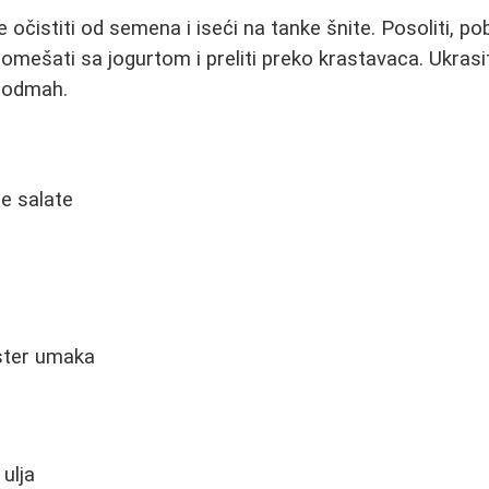
očistiti od semena i iseći na tanke šnite. Posoliti, pobi
 pomešati sa jogurtom i preliti preko krastavaca. Ukras
i odmah.
e salate
ster umaka
ulja