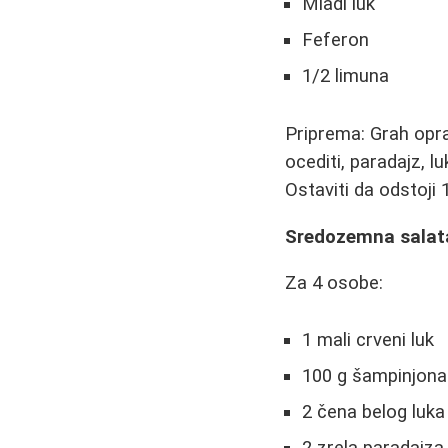
Mladi luk
Feferon
1/2 limuna
Priprema: Grah opr
ocediti, paradajz, lu
Ostaviti da odstoji
Sredozemna salat
Za 4 osobe:
1 mali crveni luk
100 g šampinjona
2 čena belog luka