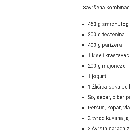
Savršena kombinaci
450 g smrznutog 
200 g testenina
400 g parizera
1 kiseli krastavac
200 g majoneze
1 jogurt
1 žličica soka od
So, šećer, biber 
Peršun, kopar, vl
2 tvrdo kuvana ja
2 čvrsta paradajz