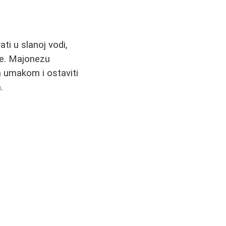
ti u slanoj vodi,
iće. Majonezu
sa umakom i ostaviti
.