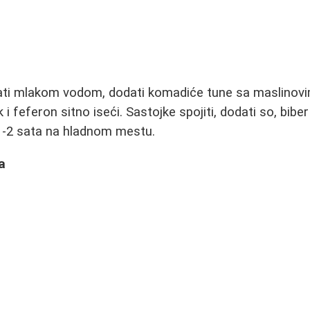
ati mlakom vodom, dodati komadiće tune sa maslinovi
k i feferon sitno iseći. Sastojke spojiti, dodati so, bibe
 1-2 sata na hladnom mestu.
a