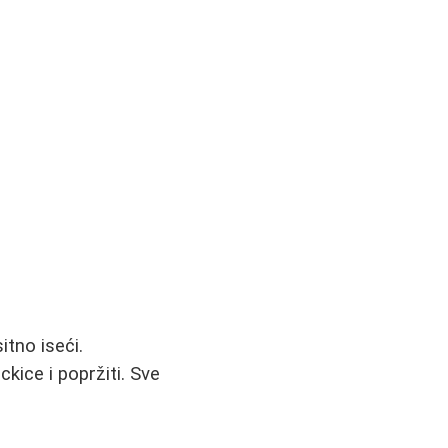
itno iseći.
ckice i popržiti. Sve