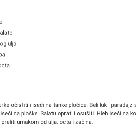
e
salate
og ulja
eba
octa
ke očistiti i iseći na tanke pločice. Beli luk i paradajz s
 iseći na ploške. Salatu oprati i osušiti. Hleb iseći na ko
preliti umakom od ulja, octa i začina.