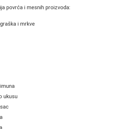
ja povrća i mesnih proizvoda:
graška i mrkve
 limuna
po ukusu
asac
ja
a