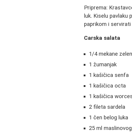
Priprema: Krastavce 
luk. Kiselu pavlaku
paprikom i servirat
Carska salata
1/4 mekane zelen
1 žumanjak
1 kašičica senfa
1 kašičica octa
1 kašičica worce
2 fileta sardela
1 čen belog luka
25 ml maslinovog 