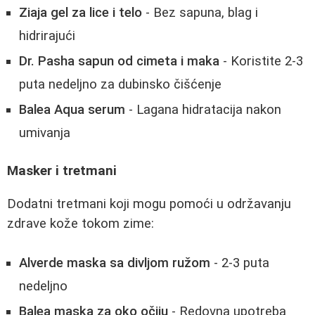
Ziaja gel za lice i telo
- Bez sapuna, blag i
hidrirajući
Dr. Pasha sapun od cimeta i maka
- Koristite 2-3
puta nedeljno za dubinsko čišćenje
Balea Aqua serum
- Lagana hidratacija nakon
umivanja
Masker i tretmani
Dodatni tretmani koji mogu pomoći u održavanju
zdrave kože tokom zime:
Alverde maska sa divljom ružom
- 2-3 puta
nedeljno
Balea maska za oko očiju
- Redovna upotreba