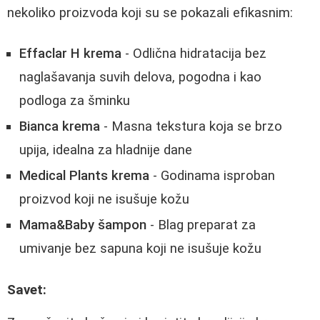
nekoliko proizvoda koji su se pokazali efikasnim:
Effaclar H krema
- Odlična hidratacija bez
naglašavanja suvih delova, pogodna i kao
podloga za šminku
Bianca krema
- Masna tekstura koja se brzo
upija, idealna za hladnije dane
Medical Plants krema
- Godinama isproban
proizvod koji ne isušuje kožu
Mama&Baby šampon
- Blag preparat za
umivanje bez sapuna koji ne isušuje kožu
Savet: