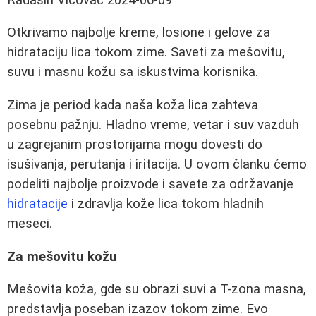
Otkrivamo najbolje kreme, losione i gelove za
hidrataciju lica tokom zime. Saveti za mešovitu,
suvu i masnu kožu sa iskustvima korisnika.
Zima je period kada naša koža lica zahteva
posebnu pažnju. Hladno vreme, vetar i suv vazduh
u zagrejanim prostorijama mogu dovesti do
isušivanja, perutanja i iritacija. U ovom članku ćemo
podeliti najbolje proizvode i savete za održavanje
hidratacije
i zdravlja kože lica tokom hladnih
meseci.
Za mešovitu kožu
Mešovita koža, gde su obrazi suvi a T-zona masna,
predstavlja poseban izazov tokom zime. Evo