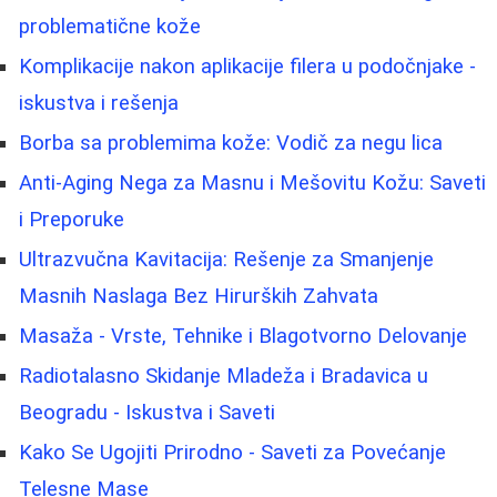
problematične kože
Komplikacije nakon aplikacije filera u podočnjake -
iskustva i rešenja
Borba sa problemima kože: Vodič za negu lica
Anti-Aging Nega za Masnu i Mešovitu Kožu: Saveti
i Preporuke
Ultrazvučna Kavitacija: Rešenje za Smanjenje
Masnih Naslaga Bez Hirurških Zahvata
Masaža - Vrste, Tehnike i Blagotvorno Delovanje
Radiotalasno Skidanje Mladeža i Bradavica u
Beogradu - Iskustva i Saveti
Kako Se Ugojiti Prirodno - Saveti za Povećanje
Telesne Mase