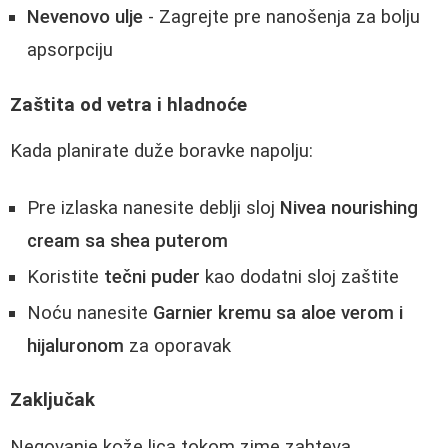
Nevenovo ulje
- Zagrejte pre nanošenja za bolju
apsorpciju
Zaštita od vetra i hladnoće
Kada planirate duže boravke napolju:
Pre izlaska nanesite deblji sloj
Nivea nourishing
cream sa shea puterom
Koristite
tečni puder
kao dodatni sloj zaštite
Noću nanesite
Garnier kremu sa aloe verom i
hijaluronom
za oporavak
Zaključak
Negovanje kože lica tokom zime zahteva