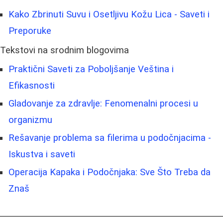
Kako Zbrinuti Suvu i Osetljivu Kožu Lica - Saveti i
Preporuke
Tekstovi na srodnim blogovima
Praktični Saveti za Poboljšanje Veština i
Efikasnosti
Gladovanje za zdravlje: Fenomenalni procesi u
organizmu
Rešavanje problema sa filerima u podočnjacima -
Iskustva i saveti
Operacija Kapaka i Podočnjaka: Sve Što Treba da
Znaš