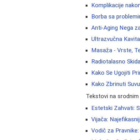
Komplikacije nakon 
Borba sa problemi
Anti-Aging Nega z
Ultrazvučna Kavit
Masaža - Vrste, Te
Radiotalasno Skida
Kako Se Ugojiti Pr
Kako Zbrinuti Suvu 
Tekstovi na srodnim
Estetski Zahvati: 
Vijača: Najefikasni
Vodič za Pravnike: