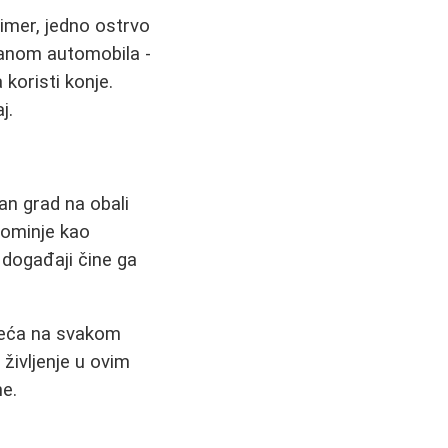
rimer, jedno ostrvo
ranom automobila -
 koristi konje.
j.
dan grad na obali
pominje kao
i događaji čine ga
oseća na svakom
 življenje u ovim
ne.