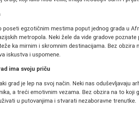
a
 o poseti egzotičnim mestima poput jednog grada u Afri
ih azijskih metropola. Neki žele da vide gradove poznat
 teže ka mirnim i skromnim destinacijama. Bez obzira n
va iskustva i uspomene.
rad ima svoju priču
aki grad je lep na svoj način. Neki nas oduševljavaju ar
ika, a treći emotivnim vezama. Bez obzira na to koji g
 uživati u putovanjima i stvarati nezaboravne trenutke.