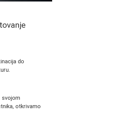
utovanje
inacija do
turu.
ju svojom
tnika, otkrivamo