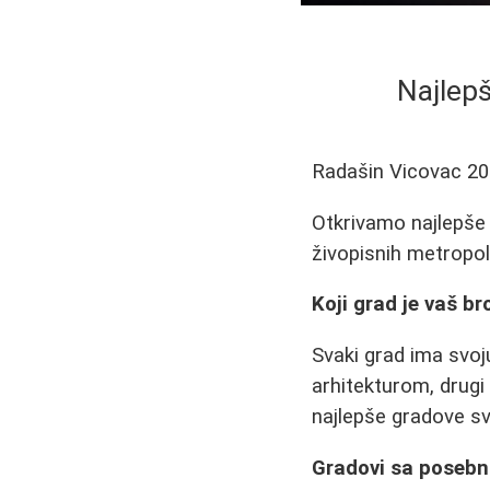
Najlepš
Radašin Vicovac
20
Otkrivamo najlepše 
živopisnih metropol
Koji grad je vaš br
Svaki grad ima svoj
arhitekturom, drug
najlepše gradove sve
Gradovi sa poseb