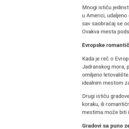
Mnogi ističu jedinst
u Americi, udaljeno
sav saobraćaj se odv
Ovakva mesta podseć
Evropske romantič
Kada je reč o Evropi
Jadranskog mora, po
omiljeno letovalište
idealnim mestom za
Drugi ističu gradove
koraku, ili romantič
mestima može biti i
Gradovi sa puno ze