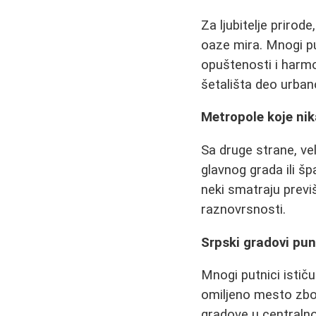
Za ljubitelje priro
oaze mira. Mnogi pu
opuštenosti i harmon
šetališta deo urban
Metropole koje ni
Sa druge strane, ve
glavnog grada ili šp
neki smatraju previ
raznovrsnosti.
Srpski gradovi pun
Mnogi putnici istič
omiljeno mesto zbog
gradove u centralnoj 