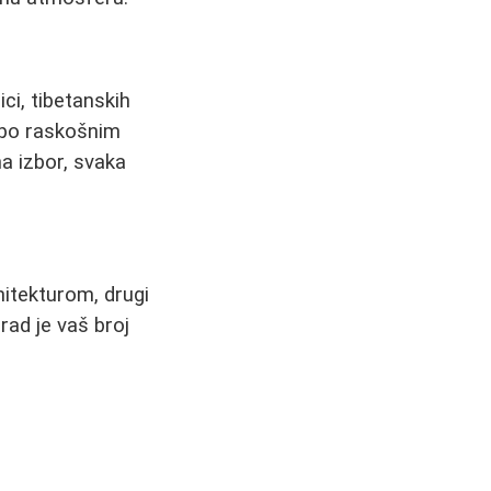
ci, tibetanskih
e po raskošnim
a izbor, svaka
hitekturom, drugi
rad je vaš broj