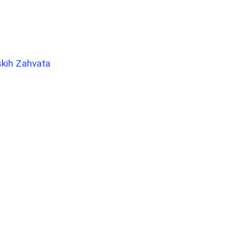
ških Zahvata
i