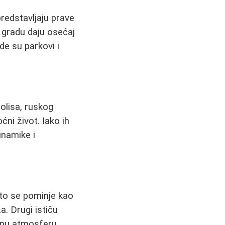
redstavljaju prave
u gradu daju osećaj
de su parkovi i
olisa, ruskog
ni život. Iako ih
inamike i
sto se pominje kao
. Drugi ističu
jatnu atmosferu.