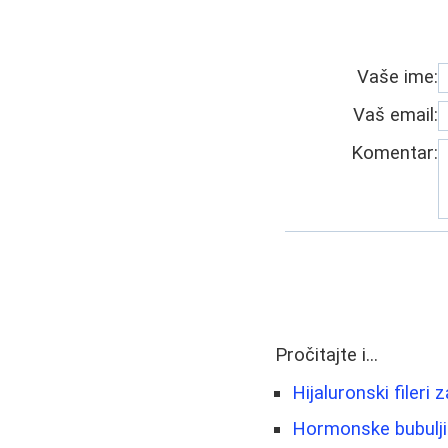
Vaše ime:
Vaš email:
Komentar:
Pročitajte i...
Hijaluronski fileri
Hormonske bubuljic