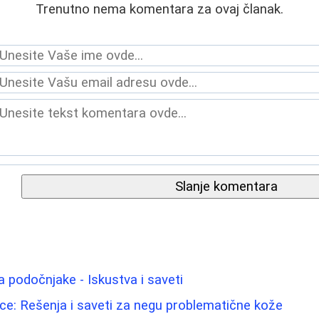
Trenutno nema komentara za ovaj članak.
Slanje komentara
 za podočnjake - Iskustva i saveti
e: Rešenja i saveti za negu problematične kože