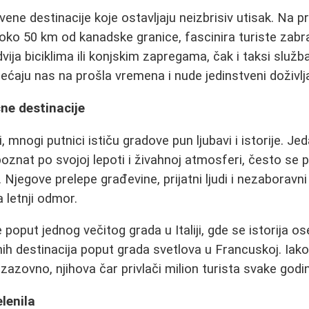
vene destinacije koje ostavljaju neizbrisiv utisak. Na p
 oko 50 km od kanadske granice, fascinira turiste zab
ija biciklima ili konjskim zapregama, čak i taksi služba
aju nas na prošla vremena i nude jedinstveni doživlja
ne destinacije
, mnogi putnici ističu gradove pun ljubavi i istorije. Je
znat po svojoj lepoti i živahnoj atmosferi, često se 
. Njegove prelepe građevine, prijatni ljudi i nezaboravn
 letnji odmor.
 poput jednog večitog grada u Italiji, gde se istorija 
nih destinacija poput grada svetlova u Francuskoj. Iako
zazovno, njihova čar privlači milion turista svake godi
lenila