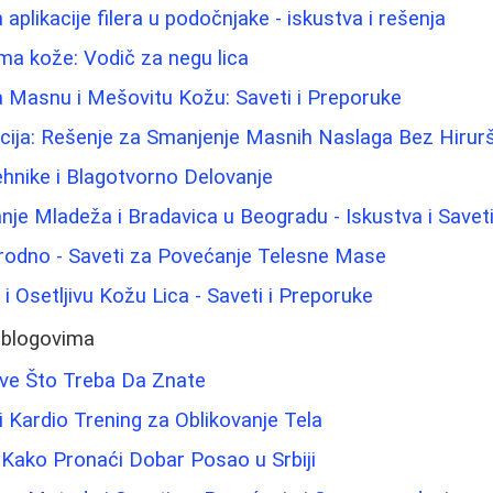
aplikacije filera u podočnjake - iskustva i rešenja
ma kože: Vodič za negu lica
a Masnu i Mešovitu Kožu: Saveti i Preporuke
acija: Rešenje za Smanjenje Masnih Naslaga Bez Hirur
hnike i Blagotvorno Delovanje
nje Mladeža i Bradavica u Beogradu - Iskustva i Savet
irodno - Saveti za Povećanje Telesne Mase
i Osetljivu Kožu Lica - Saveti i Preporuke
 blogovima
Sve Što Treba Da Znate
ji Kardio Trening za Oblikovanje Tela
 Kako Pronaći Dobar Posao u Srbiji