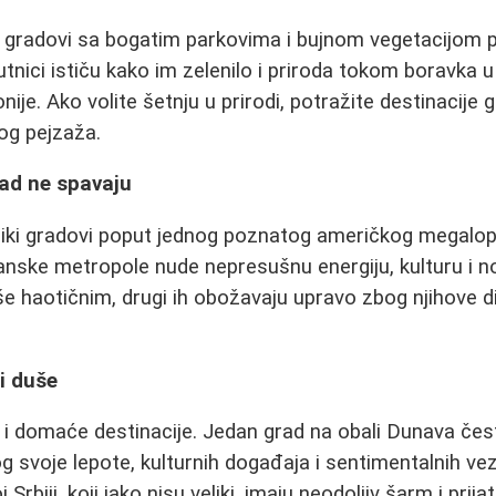
de, gradovi sa bogatim parkovima i bujnom vegetacijom p
tnici ističu kako im zelenilo i priroda tokom boravka 
ije. Ako volite šetnju u prirodi, potražite destinacije g
og pejzaža.
kad ne spavaju
liki gradovi poput jednog poznatog američkog megalop
anske metropole nude nepresušnu energiju, kulturu i noć
še haotičnim, drugi ih obožavaju upravo zbog njihove d
i duše
u i domaće destinacije. Jedan grad na obali Dunava če
 svoje lepote, kulturnih događaja i sentimentalnih veza
Srbiji, koji iako nisu veliki, imaju neodoljiv šarm i pri