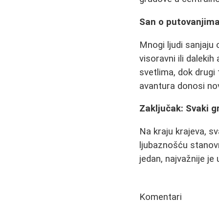
San o putovanjim
Mnogi ljudi sanjaju
visoravni ili dalek
svetlima, dok drugi
avantura donosi no
Zaključak: Svaki g
Na kraju krajeva, sv
ljubaznošću stanovn
jedan, najvažnije je
Komentari