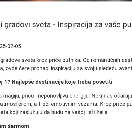
i gradovi sveta - Inspiracija za vaše p
25-02-05
gradove sveta kroz priče putnika. Od romantičnih dest
a, ovde ćete pronaći inspiraciju za svoju sledeću avan
oj 1? Najlepše destinacije koje treba posetiti
u magiju, priču i neponovljivu energiju. Neki nas očara
i atmosferom, a treći emotivnim vezama. Kroz priče pu
ta koji zaslužuju da budu na vašoj listi želja.
nim šarmom