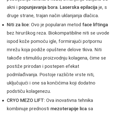
akni i
popunjavanja bora
.
Laserska epilacija
je, s
druge strane, trajan način uklanjanja dlačica.
Niti za lice
: Ovo je popularan metod
face liftinga
bez hirurškog reza. Biokompatibilne niti se uvode
ispod kože pomoću igle, formirajući potpornu
mrežu koja podiže opuštene delove tkiva. Niti
takođe stimulišu proizvodnju kolagena, čime se
postiže prirodan i postepen efekat
podmlađivanja. Postoje različite vrste niti,
uključujući i one sa končićima koji dodatno
podstiču kolagenezu.
CRYO MEZO LIFT
: Ova inovativna tehnika
kombinuje prednosti
mezoterapije lica
sa