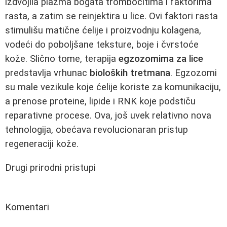
izdvojila plazma bogata trombocitima i faktorima
rasta, a zatim se reinjektira u lice. Ovi faktori rasta
stimulišu matične ćelije i proizvodnju kolagena,
vodeći do poboljšane teksture, boje i čvrstoće
kože. Slično tome, terapija
egzozomima za lice
predstavlja vrhunac
bioloških tretmana
. Egzozomi
su male vezikule koje ćelije koriste za komunikaciju,
a prenose proteine, lipide i RNK koje podstiču
reparativne procese. Ova, još uvek relativno nova
tehnologija, obećava revolucionaran pristup
regeneraciji kože.
Drugi prirodni pristupi
Komentari