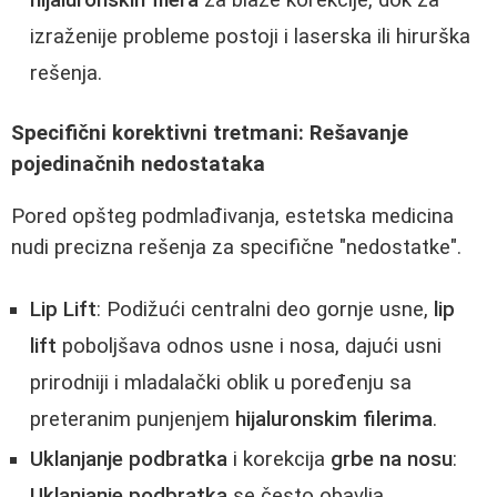
izraženije probleme postoji i laserska ili hirurška
rešenja.
Specifični korektivni tretmani: Rešavanje
pojedinačnih nedostataka
Pored opšteg podmlađivanja, estetska medicina
nudi precizna rešenja za specifične "nedostatke".
Lip Lift
: Podižući centralni deo gornje usne,
lip
lift
poboljšava odnos usne i nosa, dajući usni
prirodniji i mladalački oblik u poređenju sa
preteranim punjenjem
hijaluronskim filerima
.
Uklanjanje podbratka
i korekcija
grbe na nosu
:
Uklanjanje podbratka
se često obavlja