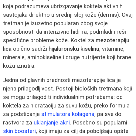
koja podrazumeva ubrizgavanje koktela aktivnih
sastojaka direktno u srednji sloj kože (dermis). Ovaj
tretman je izuzetno popularan zbog svoje
sposobnosti da intenzivno hidrira, podmladi i reši
specifične probleme kože. Koktel za
mezoterapiju
lica
obično sadrži
hijaluronsku kiselinu
, vitamine,
minerale, aminokiseline i druge nutrijente koji hrane
kožu iznutra.
Jedna od glavnih prednosti mezoterapije lica je
njena prilagodljivost. Postoji bioloških tretmana koji
se mogu prilagoditi individualnim potrebama: od
koktela za hidrataciju za suvu kožu, preko formula
za podsticanje
stimulatora kolagena
, pa sve do
rastvora za
uklanjanje akni
. Posebno su popularni
skin boosteri
, koji imaju za cilj da poboljšaju opšte