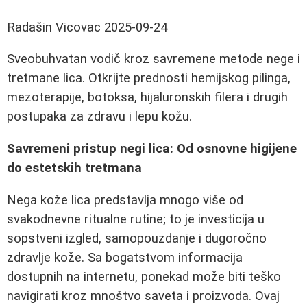
Radašin Vicovac
2025-09-24
Sveobuhvatan vodič kroz savremene metode nege i
tretmane lica. Otkrijte prednosti hemijskog pilinga,
mezoterapije, botoksa, hijaluronskih filera i drugih
postupaka za zdravu i lepu kožu.
Savremeni pristup negi lica: Od osnovne higijene
do estetskih tretmana
Nega kože lica predstavlja mnogo više od
svakodnevne ritualne rutine; to je investicija u
sopstveni izgled, samopouzdanje i dugoročno
zdravlje kože. Sa bogatstvom informacija
dostupnih na internetu, ponekad može biti teško
navigirati kroz mnoštvo saveta i proizvoda. Ovaj