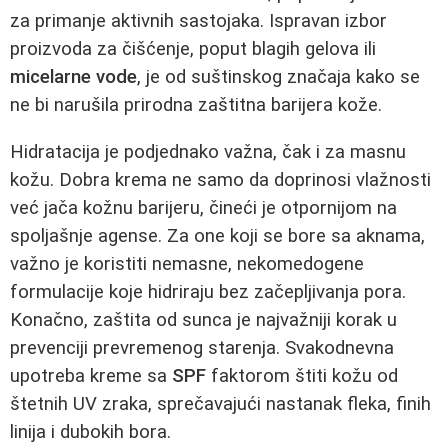
za primanje aktivnih sastojaka. Ispravan izbor
proizvoda za čišćenje, poput blagih gelova ili
micelarne vode
, je od suštinskog značaja kako se
ne bi narušila prirodna zaštitna barijera kože.
Hidratacija je podjednako važna, čak i za masnu
kožu. Dobra krema ne samo da doprinosi vlažnosti
već jača kožnu barijeru, čineći je otpornijom na
spoljašnje agense. Za one koji se bore sa aknama,
važno je koristiti nemasne, nekomedogene
formulacije koje hidriraju bez začepljivanja pora.
Konačno, zaštita od sunca je najvažniji korak u
prevenciji prevremenog starenja. Svakodnevna
upotreba kreme sa
SPF
faktorom štiti kožu od
štetnih UV zraka, sprečavajući nastanak fleka, finih
linija i dubokih bora.