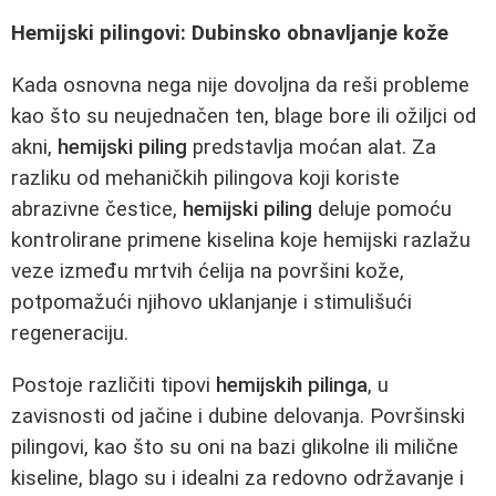
Hemijski pilingovi: Dubinsko obnavljanje kože
Kada osnovna nega nije dovoljna da reši probleme
kao što su neujednačen ten, blage bore ili ožiljci od
akni,
hemijski piling
predstavlja moćan alat. Za
razliku od mehaničkih pilingova koji koriste
abrazivne čestice,
hemijski piling
deluje pomoću
kontrolirane primene kiselina koje hemijski razlažu
veze između mrtvih ćelija na površini kože,
potpomažući njihovo uklanjanje i stimulišući
regeneraciju.
Postoje različiti tipovi
hemijskih pilinga
, u
zavisnosti od jačine i dubine delovanja. Površinski
pilingovi, kao što su oni na bazi glikolne ili milične
kiseline, blago su i idealni za redovno održavanje i