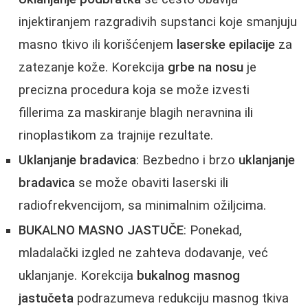
injektiranjem razgradivih supstanci koje smanjuju
masno tkivo ili korišćenjem
laserske epilacije
za
zatezanje kože. Korekcija
grbe na nosu
je
precizna procedura koja se može izvesti
fillerima za maskiranje blagih neravnina ili
rinoplastikom za trajnije rezultate.
Uklanjanje bradavica
: Bezbedno i brzo
uklanjanje
bradavica
se može obaviti laserski ili
radiofrekvencijom, sa minimalnim ožiljcima.
BUKALNO MASNO JASTUČE
: Ponekad,
mladalački izgled ne zahteva dodavanje, već
uklanjanje. Korekcija
bukalnog masnog
jastučeta
podrazumeva redukciju masnog tkiva