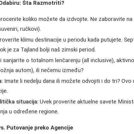
i Odabiru: Šta Razmotriti?
rocenite koliko možete da izdvojite. Ne zaboravite na
uveniri, ručkovi).
overite klimu destinacije u periodu kada putujete. Sep
ok je za Tajland bolji naš zimski period.
i sanjarite o totalnom lenčarenju (all inclusive), aktivn
 vožnja autom), ili nečemu između?
a:
Imate li nedelju dana ili možete odvojiti i do tri? Ovo 
ije.
tička situacija:
Uvek proverite aktuelne savete Minist
nja u određene regione.
s. Putovanje preko Agencije