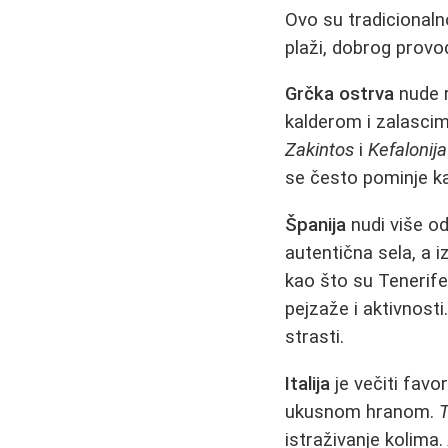
Ovo su tradicionaln
plaži, dobrog provod
Grčka ostrva
nude r
kalderom i zalasci
Zakintos
i
Kefalonija
se često pominje ka
Španija
nudi više od
autentična sela, a 
kao što su Tenerife
pejzaže i aktivnosti
strasti.
Italija
je večiti favo
ukusnom hranom.
istraživanje kolima