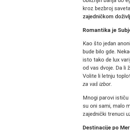
obližnjih banja do e
kroz bezbroj saveta
zajedničkom doživlj
Romantika je Subje
Kao što jedan anon
bude bilo gde. Neka
isto tako de lux var
od vas dvoje. Da li 
Volite li letnju topl
za vaš izbor
.
Mnogi parovi ističu
su oni sami, malo m
zajednički trenuci 
Destinacije po Mer