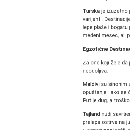
Turska
je izuzetno 
varijanti. Destinaci
lepe plaže i bogatu
medeni mesec, ali po
Egzotične Destina
Za one koji žele da
neodoljiva.
Maldivi
su sinonim za
opuštanje. Iako se 
Put je dug, a troško
Tajland
nudi savršen
prelepa ostrva na j