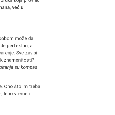
 poruka koja provlači
mana, već u
 osobom može da
de perfektan, a
arenje. Sve zavisi
zak znamenitosti?
pitanja su kompas
je. Ono što im treba
e, lepo vreme i