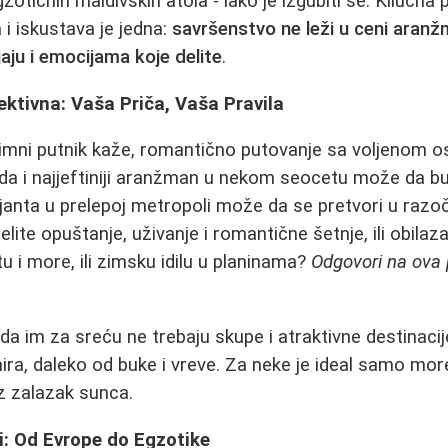
gzotičnih maldivskih atola - lako je izgubiti se. Kliučna
 i iskustava je jedna:
savršenstvo ne leži u ceni aranž
aju i emocijama koje delite
.
ktivna: Vaša Priča, Vaša Pravila
imni putnik kaže, romantično putovanje sa voljenom
da i najjeftiniji aranžman u nekom seocetu može da bu
ijanta u prelepoj metropoli može da se pretvori u razoč
želite opuštanje, uživanje i romantične šetnje, ili obila
otu i more, ili zimsku idilu u planinama?
Odgovori na ova 
 da im za sreću ne trebaju skupe i atraktivne destinaci
ira, daleko od buke i vreve. Za neke je ideal samo mor
uz zalazak sunca.
i: Od Evrope do Egzotike