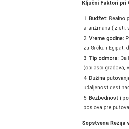
Ključni Faktori pr
Budžet:
Realno p
aranžmana (izleti, s
Vreme godine:
Pr
za Grčku i Egipat, d
Tip odmora:
Da l
(obilasci gradova,
Dužina putovanj
udaljenost destinac
Bezbednost i poli
poslova pre putova
Sopstvena Režija v