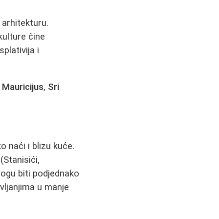
arhitekturu.
kulture čine
lativija i
,
Mauricijus
,
Sri
 naći i blizu kuće.
(Stanisići,
gu biti podjednako
vljanjima u manje