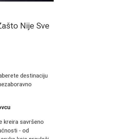
Zašto Nije Sve
aberete destinaciju
a nezaboravno
ovcu
se kreira savršeno
ćnosti - od