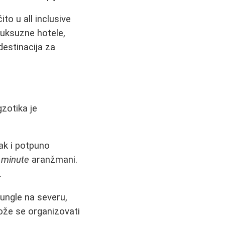
to u all inclusive
uksuzne hotele,
estinacija za
zotika je
sak i potpuno
t minute
aranžmani.
.
ungle na severu,
Može se organizovati