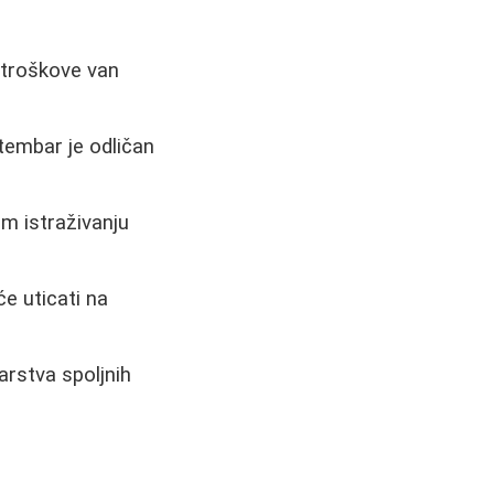
 troškove van
tembar je odličan
om istraživanju
će uticati na
arstva spoljnih