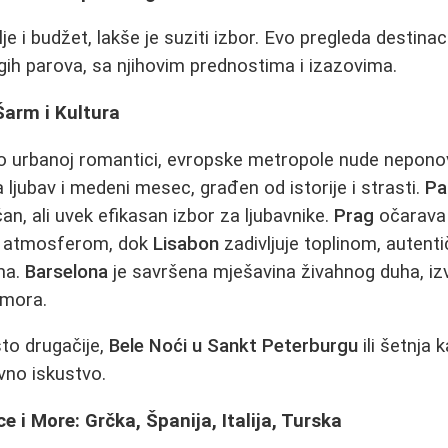
je i budžet, lakše je suziti izbor. Evo pregleda destinac
ih parova, sa njihovim prednostima i izazovima.
Šarm i Kultura
 o urbanoj romantici, evropske metropole nude neponov
a ljubav i medeni mesec, građen od istorije i strasti.
Pa
čan, ali uvek efikasan izbor za ljubavnike.
Prag
očarava
m atmosferom, dok
Lisabon
zadivljuje toplinom, autent
ma.
Barselona
je savršena mješavina živahnog duha, i
e mora.
što drugačije,
Bele Noći u Sankt Peterburgu
ili šetnja
vno iskustvo.
 i More: Grčka, Španija, Italija, Turska