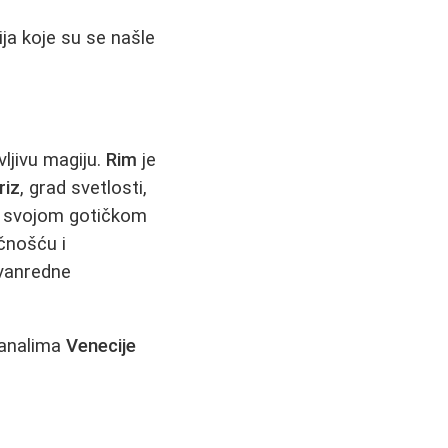
ija koje su se našle
ljivu magiju.
Rim
je
riz
, grad svetlosti,
 svojom gotičkom
ičnošću i
zvanredne
 kanalima
Venecije