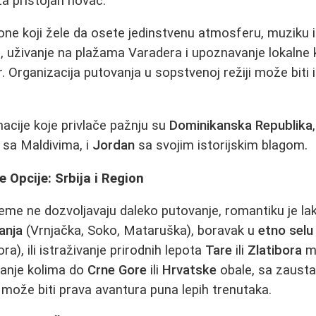
za pristojan novac.
ne koji žele da osete jedinstvenu atmosferu, muziku i 
, uživanje na plažama Varadera i upoznavanje lokalne 
rganizacija putovanja u sopstvenoj režiji može biti isp
nacije koje privlače pažnju su
Dominikanska Republika
 sa Maldivima, i
Jordan
sa svojim istorijskim blagom.
e Opcije: Srbija i Region
reme ne dozvoljavaju daleko putovanje, romantiku je lako
anja
(Vrnjačka, Soko, Mataruška), boravak u
etno selu
a), ili istraživanje prirodnih lepota
Tare
ili
Zlatibora
mo
vanje kolima do
Crne Gore
ili
Hrvatske
obale, sa zausta
ože biti prava avantura puna lepih trenutaka.