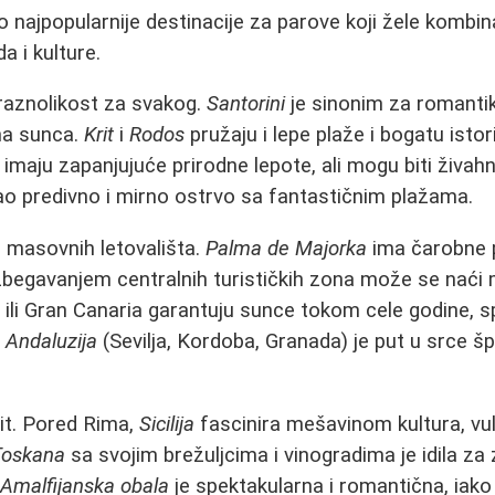
o najpopularnije destinacije za parove koji žele kombi
a i kulture.
aznolikost za svakog.
Santorini
je sinonim za romanti
ma sunca.
Krit
i
Rodos
pružaju i lepe plaže i bogatu istori
imaju zapanjujuće prirodne lepote, ali mogu biti živah
o predivno i mirno ostrvo sa fantastičnim plažama.
 masovnih letovališta.
Palma de Majorka
ima čarobne p
izbegavanjem centralnih turističkih zona može se naći 
 ili Gran Canaria garantuju sunce tokom cele godine, 
.
Andaluzija
(Sevilja, Kordoba, Granada) je put u srce šp
rit. Pored Rima,
Sicilija
fascinira mešavinom kultura, v
Toskana
sa svojim brežuljcima i vinogradima je idila za
.
Amalfijanska obala
je spektakularna i romantična, iako 