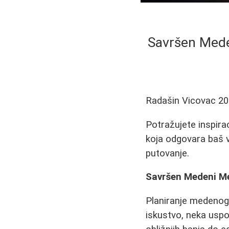
Savršen Meden
Radašin Vicovac
20
Potražujete inspira
koja odgovara baš v
putovanje.
Savršen Medeni Mes
Planiranje medenog 
iskustvo, neka usp