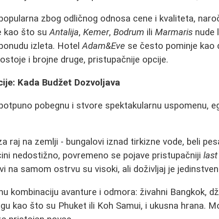
popularna zbog odličnog odnosa cene i kvaliteta, naroči
je kao što su
Antalija
,
Kemer
,
Bodrum
ili
Marmaris
nude l
 ponudu izleta. Hotel
Adam&Eve
se često pominje kao d
stoje i brojne druge, pristupačnije opcije.
cije: Kada Budžet Dozvoljava
 potpuno pobegnu i stvore spektakularnu uspomenu, eg
 raj na zemlji - bungalovi iznad tirkizne vode, beli pe
čini nedostižno, povremeno se pojave pristupačniji
las
vi na samom ostrvu su visoki, ali doživljaj je jedinstven
u kombinaciju avanture i odmora: živahni Bangkok, dž
ugu kao što su Phuket ili Koh Samui, i ukusna hrana. 