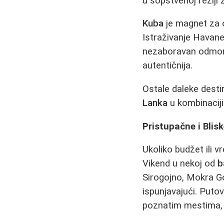
u sopstvenoj režiji 
Kuba
je magnet za o
Istraživanje Havane
nezaboravan odmor. O
autentičnija.
Ostale daleke desti
Lanka
u kombinaciji
Pristupačne i Blisk
Ukoliko budžet ili v
Vikend u nekoj od
b
Sirogojno, Mokra Gor
ispunjavajući. Puto
poznatim mestima, m