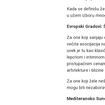
Kada se definišu žel
u užem izboru mnog
Evropski Gradovi: 
Za one koji sanjaju
večita asocijacija n
uvek je tu kao klasi
lepotom i intimno
pristupačnim cena
arhitekture i blizin
Za one koji žele ne
mogu biti nezabora
Mediteransko Sunce