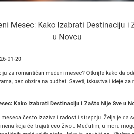
i Mesec: Kako Izabrati Destinaciju i 
u Novcu
26-01-20
ciju za romantičan medeni mesec? Otkrijte kako da od
ama, bez obzira na budžet. Saveti, iskustva i ideje z
ec: Kako Izabrati Destinaciju i Zašto Nije Sve u N
meseca često izaziva i radost i strepnju. Želja je da 
omena koja će trajati ceo život. Međutim, u moru mogu