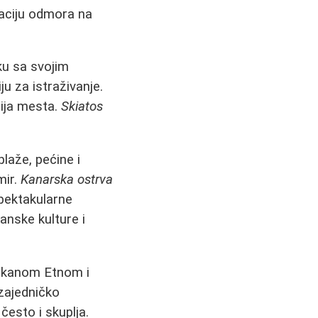
naciju odmora na
ku sa svojim
ju za istraživanje.
nija mesta.
Skiatos
laže, pećine i
mir.
Kanarska ostrva
spektakularne
anske kulture i
ulkanom Etnom i
 zajedničko
često i skuplja.