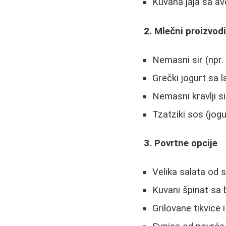
Kuvana jaja sa a
2. Mlečni proizvod
Nemasni sir (npr.
Grečki jogurt sa
Nemasni kravlji 
Tzatziki sos (jogu
3. Povrtne opcije
Velika salata od
Kuvani špinat sa 
Grilovane tikvice 