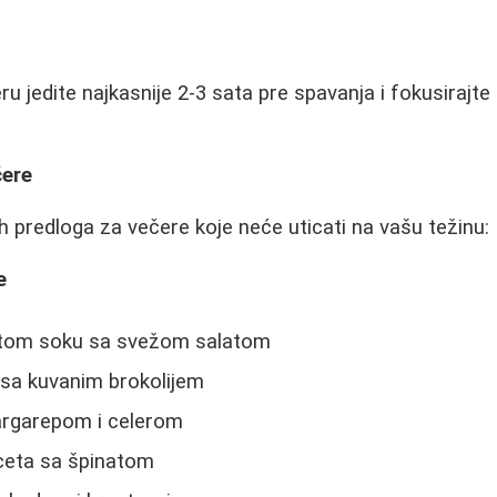
ru jedite najkasnije 2-3 sata pre spavanja i fokusirajte
čere
h predloga za večere koje neće uticati na vašu težinu:
e
titom soku sa svežom salatom
a sa kuvanim brokolijem
argarepom i celerom
ceta sa špinatom