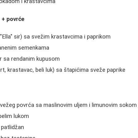
vokadom i krastavcima
i + povrće
 "Ella" sir) sa svežim krastavcima i paprikom
 lanenim semenkama
sir sa rendanim kupusom
rt, krastavac, beli luk) sa štapićima sveže paprike
 svežeg povrća sa maslinovim uljem i limunovim sokom
belim lukom
i patlidžan