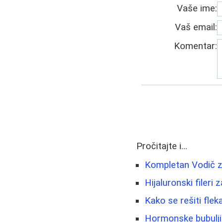
Vaše ime:
Vaš email:
Komentar:
Pročitajte i...
Kompletan Vodič za
Hijaluronski fileri
Kako se rešiti fleka
Hormonske bubuljic