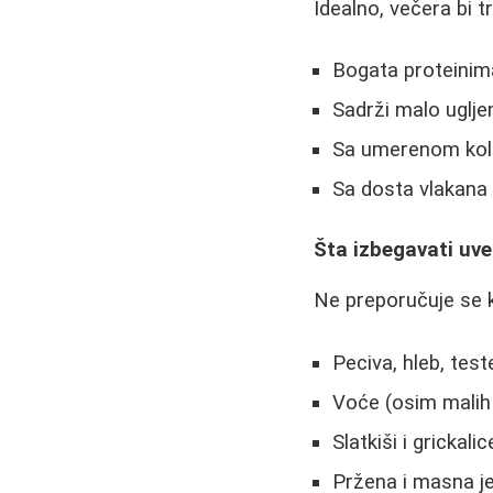
Idealno, večera bi t
Bogata proteinim
Sadrži malo uglje
Sa umerenom koli
Sa dosta vlakana 
Šta izbegavati uv
Ne preporučuje se 
Peciva, hleb, test
Voće (osim malih k
Slatkiši i grickalic
Pržena i masna je