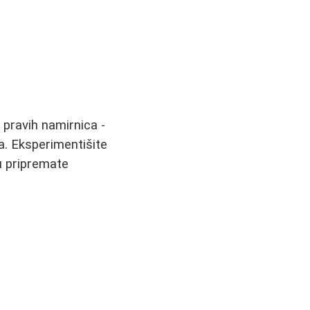
u pravih namirnica -
ja. Eksperimentišite
u pripremate