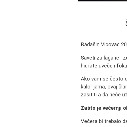
Radašin Vicovac
20
Saveti za lagane i z
hidrate uveče i foku
Ako vam se često de
kalorijama, ovaj čl
zasititi a da neće ut
Zašto je večernji 
Večera bi trebalo d