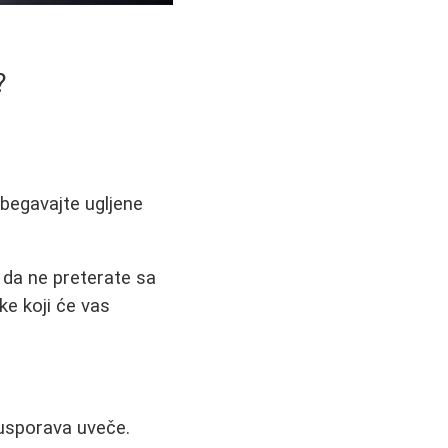
?
zbegavajte ugljene
 da ne preterate sa
ke koji će vas
 usporava uveče.