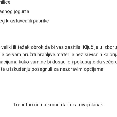
milice
asnog jogurta
 krastavca ili paprike
eliki ili težak obrok da bi vas zasitila. Ključ je u izbor
je će vam pružiti hranljive materije bez suvišnih kalori
nacijama kako vam ne bi dosadilo i pokušajte da večer
te u iskušenju posegnuli za nezdravim opcijama.
Trenutno nema komentara za ovaj članak.