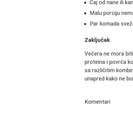
Čaj od nane ili ka
Malu porciju nem
Par komada svežeg
Zaključak
Večera ne mora biti v
proteina i povrća ko
sa različitim kombi
unapred kako ne bis
Komentari