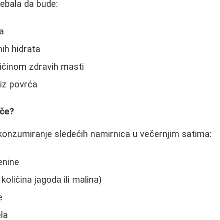
rebala da bude:
a
nih hidrata
činom zdravih masti
iz povrća
eče?
konzumiranje sledećih namirnica u večernjim satima:
enine
oličina jagoda ili malina)
e
la