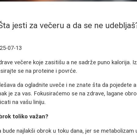
Šta jesti za večeru a da se ne udebljaš
25-07-13
drave večere koje zasitišu a ne sadrže puno kalorija. I
sirajte se na proteine i povrće.
šava da ogladnite uveče i ne znate šta da pojedete a
anak je za vas. Fokusiraćemo se na zdrave, lagane obro
icati na vašu liniju.
obrok toliko važan?
a bude najlakši obrok u toku dana, jer se metabolizam