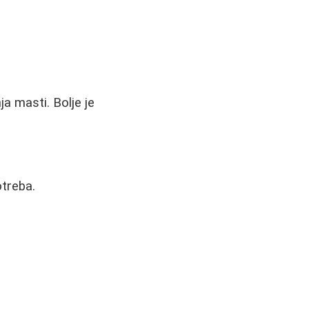
a masti. Bolje je
otreba.