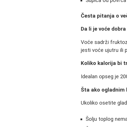
Supica od povrća
Česta pitanja o v
Da li je voće dobra
Voće sadrži fruktoz
jesti voće ujutru ili
Koliko kalorija bi 
Idealan opseg je 20
Šta ako ogladnim
Ukoliko osetite gla
Šolju toplog nem