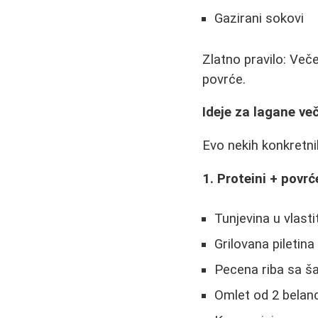
Gazirani sokovi
Zlatno pravilo: Veče
povrće.
Ideje za lagane ve
Evo nekih konkretni
1. Proteini + povrć
Tunjevina u vlas
Grilovana piletin
Pecena riba sa š
Omlet od 2 belan