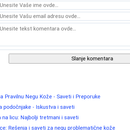
Slanje komentara
 Pravilnu Negu Kože - Saveti i Preporuke
 za podočnjake - Iskustva i saveti
 na licu: Najbolji tretmani i saveti
e: Rešenja i saveti za negu problematične kože