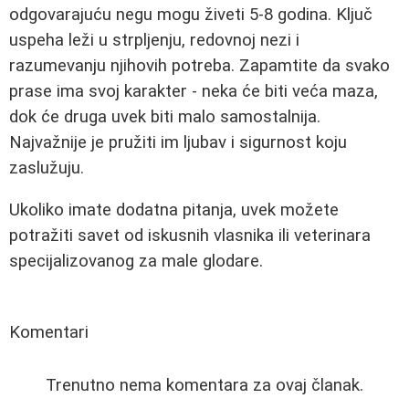
odgovarajuću negu mogu živeti 5-8 godina. Ključ
uspeha leži u strpljenju, redovnoj nezi i
razumevanju njihovih potreba. Zapamtite da svako
prase ima svoj karakter - neka će biti veća maza,
dok će druga uvek biti malo samostalnija.
Najvažnije je pružiti im ljubav i sigurnost koju
zaslužuju.
Ukoliko imate dodatna pitanja, uvek možete
potražiti savet od iskusnih vlasnika ili veterinara
specijalizovanog za male glodare.
Komentari
Trenutno nema komentara za ovaj članak.