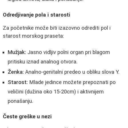
Odredjivanje pola i starosti
Za početnike može biti izazovno odrediti pol i
starost morskog praseta:
Mužjak:
Jasno vidljiv polni organ pri blagom
pritisku iznad analnog otvora.
Ženka:
Analno-genitalni predeo u obliku slova Y.
Starost:
Mlade jedince možete prepoznati po
veličini (dužina oko 15-20cm) i aktivnijem
ponašanju.
Česte greške u nezi