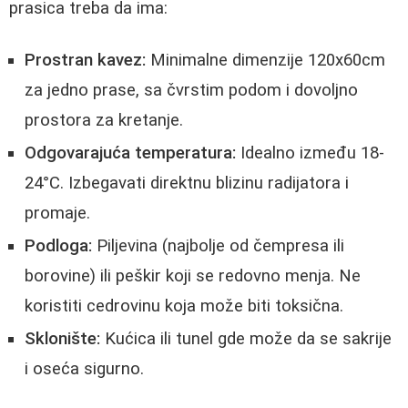
prasica treba da ima:
Prostran kavez:
Minimalne dimenzije 120x60cm
za jedno prase, sa čvrstim podom i dovoljno
prostora za kretanje.
Odgovarajuća temperatura:
Idealno između 18-
24°C. Izbegavati direktnu blizinu radijatora i
promaje.
Podloga:
Piljevina (najbolje od čempresa ili
borovine) ili peškir koji se redovno menja. Ne
koristiti cedrovinu koja može biti toksična.
Sklonište:
Kućica ili tunel gde može da se sakrije
i oseća sigurno.