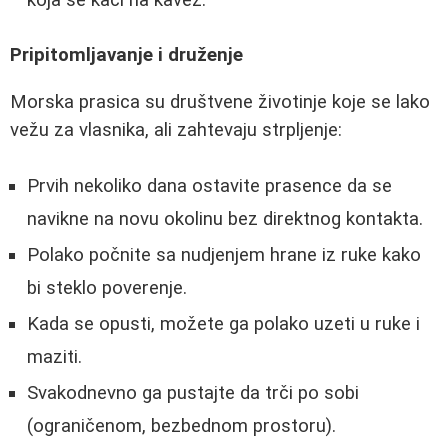
koja se kači na kavez.
Pripitomljavanje i druženje
Morska prasica su društvene životinje koje se lako
vežu za vlasnika, ali zahtevaju strpljenje:
Prvih nekoliko dana ostavite prasence da se
navikne na novu okolinu bez direktnog kontakta.
Polako počnite sa nudjenjem hrane iz ruke kako
bi steklo poverenje.
Kada se opusti, možete ga polako uzeti u ruke i
maziti.
Svakodnevno ga pustajte da trči po sobi
(ograničenom, bezbednom prostoru).