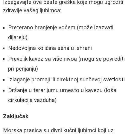
Izbegavajte ove česte greške koje mogu ugroziti
zdravlje vašeg ljubimca:
Preterano hranjenje voćem (može izazvati
dijareju)
Nedovoljna količina sena u ishrani
Prevelik kavez sa više nivoa (mogu se povrediti
pri penjanju)
Izlaganje promaji ili direktnoj sunčevoj svetlosti
Držanje u terarijumu umesto u kavezu (loša
cirkulacija vazduha)
Zaključak
Morska prasica su divni kućni ljubimci koji uz