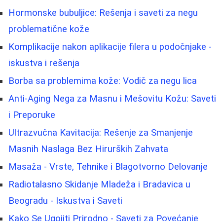
Hormonske bubuljice: Rešenja i saveti za negu
problematične kože
Komplikacije nakon aplikacije filera u podočnjake -
iskustva i rešenja
Borba sa problemima kože: Vodič za negu lica
Anti-Aging Nega za Masnu i Mešovitu Kožu: Saveti
i Preporuke
Ultrazvučna Kavitacija: Rešenje za Smanjenje
Masnih Naslaga Bez Hirurških Zahvata
Masaža - Vrste, Tehnike i Blagotvorno Delovanje
Radiotalasno Skidanje Mladeža i Bradavica u
Beogradu - Iskustva i Saveti
Kako Se Ugojiti Prirodno - Saveti za Povećanje