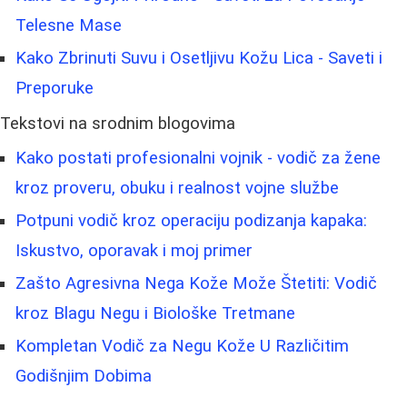
Telesne Mase
Kako Zbrinuti Suvu i Osetljivu Kožu Lica - Saveti i
Preporuke
Tekstovi na srodnim blogovima
Kako postati profesionalni vojnik - vodič za žene
kroz proveru, obuku i realnost vojne službe
Potpuni vodič kroz operaciju podizanja kapaka:
Iskustvo, oporavak i moj primer
Zašto Agresivna Nega Kože Može Štetiti: Vodič
kroz Blagu Negu i Biološke Tretmane
Kompletan Vodič za Negu Kože U Različitim
Godišnjim Dobima