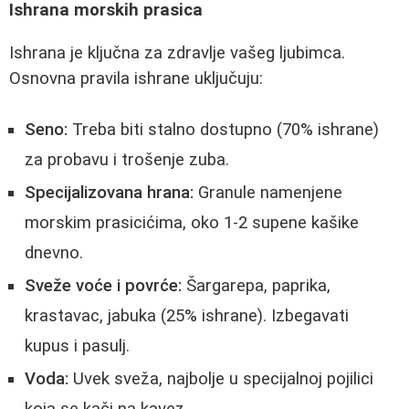
Ishrana morskih prasica
Ishrana je ključna za zdravlje vašeg ljubimca.
Osnovna pravila ishrane uključuju:
Seno:
Treba biti stalno dostupno (70% ishrane)
za probavu i trošenje zuba.
Specijalizovana hrana:
Granule namenjene
morskim prasicićima, oko 1-2 supene kašike
dnevno.
Sveže voće i povrće:
Šargarepa, paprika,
krastavac, jabuka (25% ishrane). Izbegavati
kupus i pasulj.
Voda:
Uvek sveža, najbolje u specijalnoj pojilici