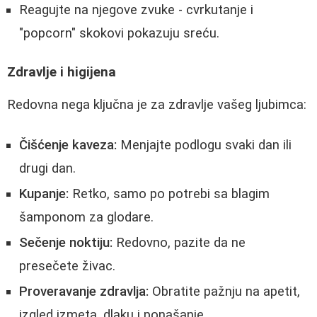
Reagujte na njegove zvuke - cvrkutanje i
"popcorn" skokovi pokazuju sreću.
Zdravlje i higijena
Redovna nega ključna je za zdravlje vašeg ljubimca:
Čišćenje kaveza:
Menjajte podlogu svaki dan ili
drugi dan.
Kupanje:
Retko, samo po potrebi sa blagim
šamponom za glodare.
Sečenje noktiju:
Redovno, pazite da ne
presečete živac.
Proveravanje zdravlja:
Obratite pažnju na apetit,
izgled izmeta, dlaku i ponašanje.