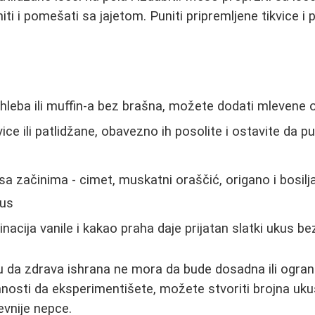
ti i pomešati sa jajetom. Puniti pripremljene tikvice i 
 hleba ili muffin-a bez brašna, možete dodati mlevene 
vice ili patlidžane, obavezno ih posolite i ostavite da 
sa začinima - cimet, muskatni oraščić, origano i bosi
kus
nacija vanile i kakao praha daje prijatan slatki ukus b
u da zdrava ishrana ne mora da bude dosadna ili ogran
mnosti da eksperimentišete, možete stvoriti brojna uku
tevnije nepce.