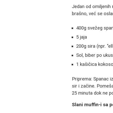
Jedan od omiljenih 
brašno, već se oslan
400g svežeg spa
5 jaja
200g sira (npr. "ell
Sol, biber po uku
1 kašičica kokos
Priprema: Spanac izd
sir i začine. Pomeš
25 minuta dok ne p
Slani muffin-i sa 