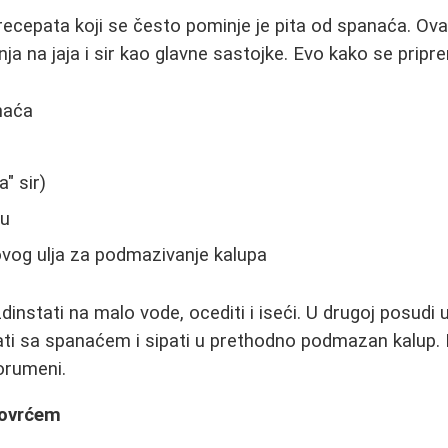
recepata koji se često pominje je pita od spanaća. Ova 
ja na jaja i sir kao glavne sastojke. Evo kako se pripr
naća
a" sir)
su
ovog ulja za podmazivanje kalupa
instati na malo vode, ocediti i iseći. U drugoj posudi u
ati sa spanaćem i sipati u prethodno podmazan kalup.
orumeni.
povrćem