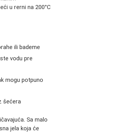
peći u rerni na 200°C
orahe ili bademe
puste vodu pre
ljak mogu potpuno
ez šećera
ičavajuća. Sa malo
sna jela koja će