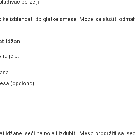
aslađivač po želji
jke izblendati do glatke smeše. Može se služiti odmah
.
atlidžan
no jelo:
žana
esa (opciono)
tlidžane iseći na pola i izdubiti. Meso propržiti sa is