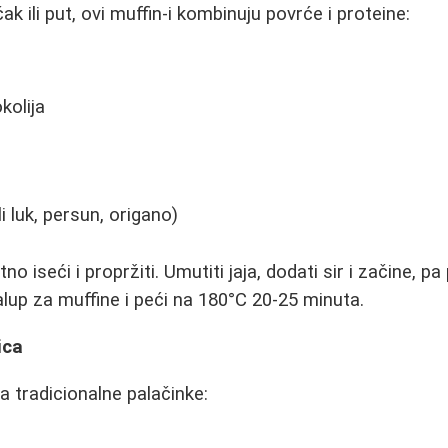
ak ili put, ovi muffin-i kombinuju povrće i proteine:
kolija
li luk, persun, origano)
no iseći i propržiti. Umutiti jaja, dodati sir i začine, p
alup za muffine i peći na 180°C 20-25 minuta.
ica
 tradicionalne palačinke: