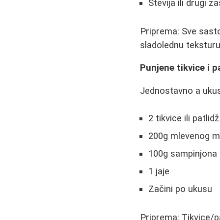
Stevija ili drugi z
Priprema: Sve sasto
sladolednu teksturu
Punjene tikvice i p
Jednostavno a ukus
2 tikvice ili patlid
200g mlevenog m
100g sampinjona
1 jaje
Začini po ukusu
Priprema: Tikvice/pa