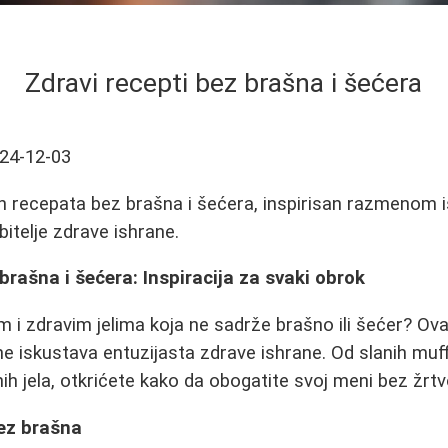
Zdravi recepti bez brašna i šećera
24-12-03
ih recepata bez brašna i šećera, inspirisan razmenom i
bitelje zdrave ishrane.
brašna i šećera: Inspiracija za svaki obrok
m i zdravim jelima koja ne sadrže brašno ili šećer? Ova
ne iskustava entuzijasta zdrave ishrane. Od slanih muff
lnih jela, otkrićete kako da obogatite svoj meni bez žrt
ez brašna