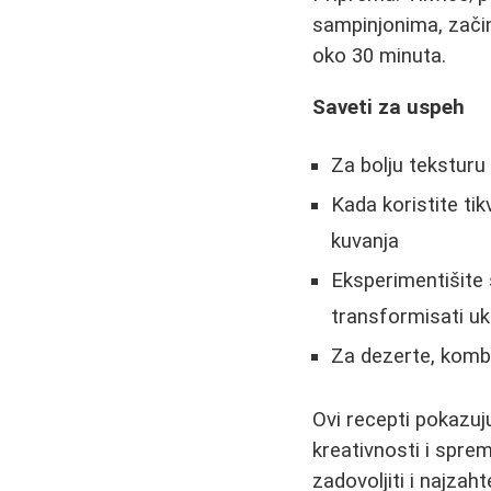
sampinjonima, začini
oko 30 minuta.
Saveti za uspeh
Za bolju teksturu
Kada koristite tik
kuvanja
Eksperimentišite 
transformisati u
Za dezerte, kombi
Ovi recepti pokazuj
kreativnosti i spre
zadovoljiti i najzah