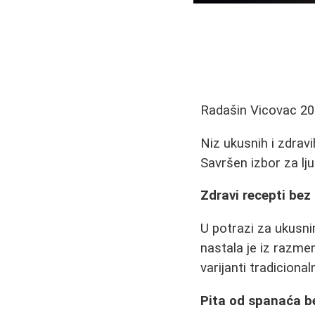
Radašin Vicovac
20
Niz ukusnih i zdrav
Savršen izbor za lju
Zdravi recepti bez 
U potrazi za ukusni
nastala je iz razme
varijanti tradiciona
Pita od spanaća b