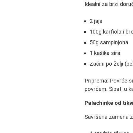
Idealni za brzi doruč
2 jaja
100g karfiola i bro
50g sampinjona
1 kašika sira
Začini po želji (be
Priprema: Povrće sit
povrćem. Sipati u k
Palachinke od tikv
Savršena zamena za