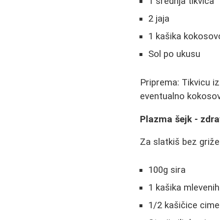
1 srednja tikvica
2 jaja
1 kašika kokosov
Sol po ukusu
Priprema: Tikvicu izr
eventualno kokosovo
Plazma šejk - zdra
Za slatkiš bez griže
100g sira
1 kašika mleveni
1/2 kašičice cime