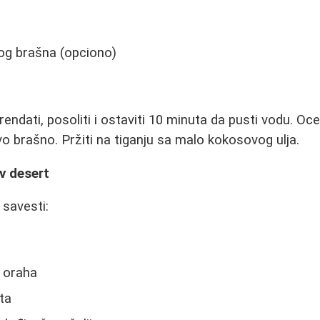
og brašna (opciono)
endati, posoliti i ostaviti 10 minuta da pusti vodu. Ocedi
 brašno. Pržiti na tiganju sa malo kokosovog ulja.
v desert
 savesti:
h oraha
ta