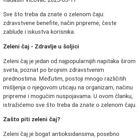
Sve što treba da znate o zelenom čaju:
zdravstvene benefite, način pripreme, česte
zablude i iskustva korisnika.
Zeleni čaj - Zdravlje u šoljici
Zeleni čaj je jedan od najpopularnijih napitaka širom
sveta, poznat po brojnim zdravstvenim
prednostima. Međutim, postoji mnogo različitih
mišljenja o njegovom uticaju na organizam, načinu
pripreme i mogućim nuspojavama. U ovom članku,
istražićemo sve što treba da znate o zelenom čaju.
Zašto piti zeleni čaj?
Zeleni čaj je bogat antioksidansima, posebno