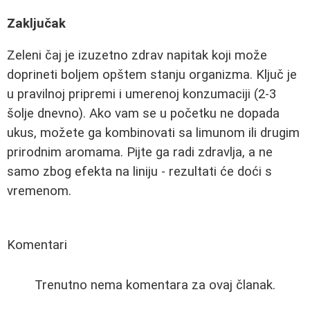
Zaključak
Zeleni čaj je izuzetno zdrav napitak koji može
doprineti boljem opštem stanju organizma. Ključ je
u pravilnoj pripremi i umerenoj konzumaciji (2-3
šolje dnevno). Ako vam se u početku ne dopada
ukus, možete ga kombinovati sa limunom ili drugim
prirodnim aromama. Pijte ga radi zdravlja, a ne
samo zbog efekta na liniju - rezultati će doći s
vremenom.
Komentari
Trenutno nema komentara za ovaj članak.