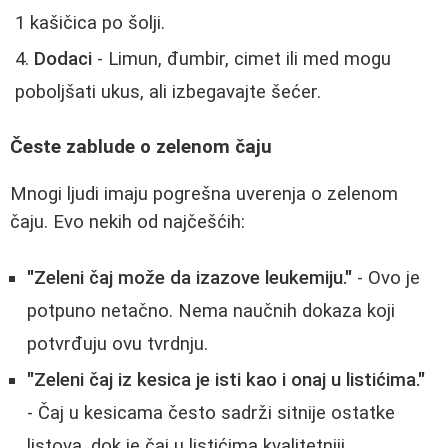
1 kašičica po šolji.
Dodaci
- Limun, đumbir, cimet ili med mogu
poboljšati ukus, ali izbegavajte šećer.
Česte zablude o zelenom čaju
Mnogi ljudi imaju pogrešna uverenja o zelenom
čaju. Evo nekih od najčešćih:
"Zeleni čaj može da izazove leukemiju."
- Ovo je
potpuno netačno. Nema naučnih dokaza koji
potvrđuju ovu tvrdnju.
"Zeleni čaj iz kesica je isti kao i onaj u listićima."
- Čaj u kesicama često sadrži sitnije ostatke
listova, dok je čaj u listićima kvalitetniji.