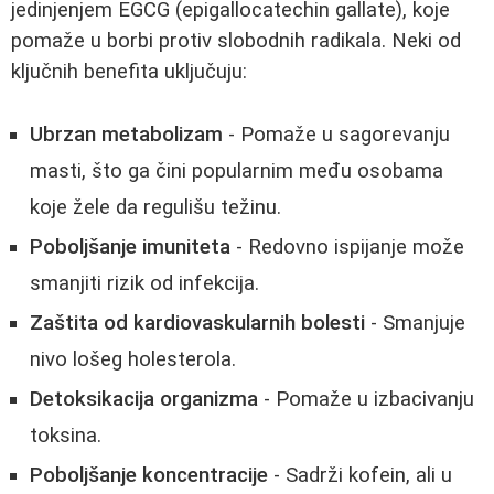
jedinjenjem EGCG (epigallocatechin gallate), koje
pomaže u borbi protiv slobodnih radikala. Neki od
ključnih benefita uključuju:
Ubrzan metabolizam
- Pomaže u sagorevanju
masti, što ga čini popularnim među osobama
koje žele da regulišu težinu.
Poboljšanje imuniteta
- Redovno ispijanje može
smanjiti rizik od infekcija.
Zaštita od kardiovaskularnih bolesti
- Smanjuje
nivo lošeg holesterola.
Detoksikacija organizma
- Pomaže u izbacivanju
toksina.
Poboljšanje koncentracije
- Sadrži kofein, ali u