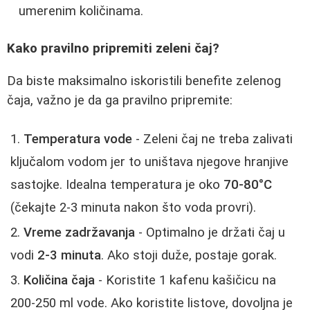
umerenim količinama.
Kako pravilno pripremiti zeleni čaj?
Da biste maksimalno iskoristili benefite zelenog
čaja, važno je da ga pravilno pripremite:
Temperatura vode
- Zeleni čaj ne treba zalivati
ključalom vodom jer to uništava njegove hranjive
sastojke. Idealna temperatura je oko
70-80°C
(čekajte 2-3 minuta nakon što voda provri).
Vreme zadržavanja
- Optimalno je držati čaj u
vodi
2-3 minuta
. Ako stoji duže, postaje gorak.
Količina čaja
- Koristite 1 kafenu kašičicu na
200-250 ml vode. Ako koristite listove, dovoljna je