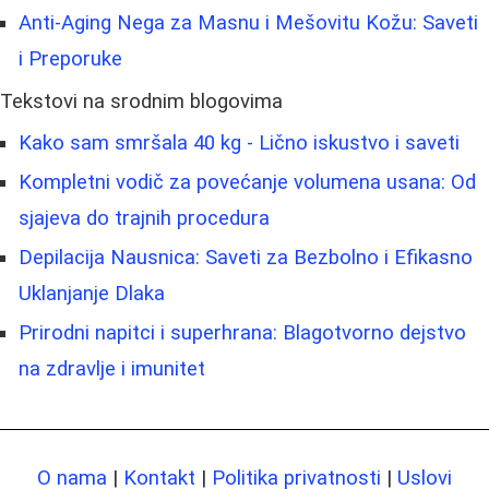
Anti-Aging Nega za Masnu i Mešovitu Kožu: Saveti
i Preporuke
Tekstovi na srodnim blogovima
Kako sam smršala 40 kg - Lično iskustvo i saveti
Kompletni vodič za povećanje volumena usana: Od
sjajeva do trajnih procedura
Depilacija Nausnica: Saveti za Bezbolno i Efikasno
Uklanjanje Dlaka
Prirodni napitci i superhrana: Blagotvorno dejstvo
na zdravlje i imunitet
O nama
|
Kontakt
|
Politika privatnosti
|
Uslovi