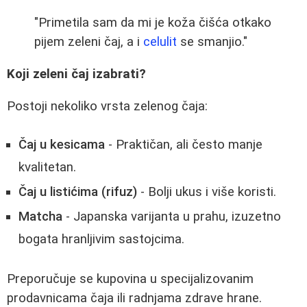
"Primetila sam da mi je koža čišća otkako
pijem zeleni čaj, a i
celulit
se smanjio."
Koji zeleni čaj izabrati?
Postoji nekoliko vrsta zelenog čaja:
Čaj u kesicama
- Praktičan, ali često manje
kvalitetan.
Čaj u listićima (rifuz)
- Bolji ukus i više koristi.
Matcha
- Japanska varijanta u prahu, izuzetno
bogata hranljivim sastojcima.
Preporučuje se kupovina u specijalizovanim
prodavnicama čaja ili radnjama zdrave hrane.