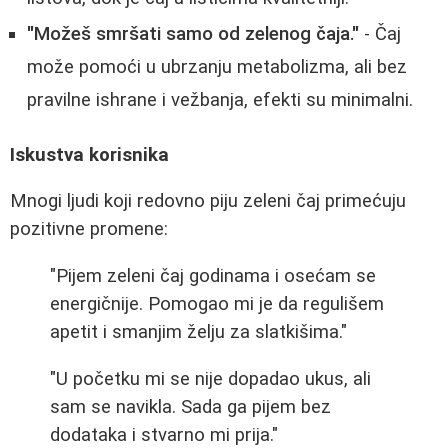
"Možeš smršati samo od zelenog čaja."
- Čaj
može pomoći u ubrzanju metabolizma, ali bez
pravilne ishrane i vežbanja, efekti su minimalni.
Iskustva korisnika
Mnogi ljudi koji redovno piju zeleni čaj primećuju
pozitivne promene:
"Pijem zeleni čaj godinama i osećam se
energičnije. Pomogao mi je da regulišem
apetit i smanjim želju za slatkišima."
"U početku mi se nije dopadao ukus, ali
sam se navikla. Sada ga pijem bez
dodataka i stvarno mi prija."