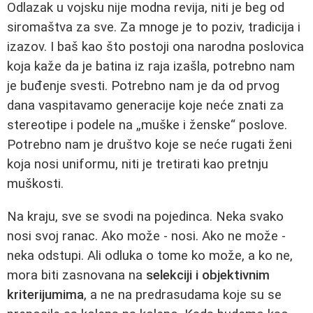
Odlazak u vojsku nije modna revija, niti je beg od
siromaštva za sve. Za mnoge je to poziv, tradicija i
izazov. I baš kao što postoji ona narodna poslovica
koja kaže da je batina iz raja izašla, potrebno nam
je buđenje svesti. Potrebno nam je da od prvog
dana vaspitavamo generacije koje neće znati za
stereotipe i podele na „muške i ženske“ poslove.
Potrebno nam je društvo koje se neće rugati ženi
koja nosi uniformu, niti je tretirati kao pretnju
muškosti.
Na kraju, sve se svodi na pojedinca. Neka svako
nosi svoj ranac. Ako može - nosi. Ako ne može -
neka odstupi. Ali odluka o tome ko može, a ko ne,
mora biti zasnovana na
selekciji i objektivnim
kriterijumima
, a ne na predrasudama koje su se