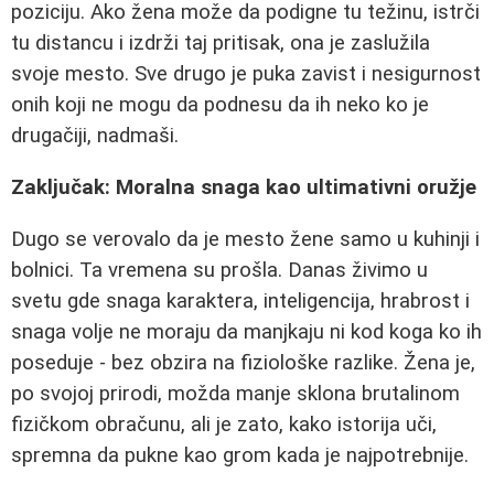
poziciju. Ako žena može da podigne tu težinu, istrči
tu distancu i izdrži taj pritisak, ona je zaslužila
svoje mesto. Sve drugo je puka zavist i nesigurnost
onih koji ne mogu da podnesu da ih neko ko je
drugačiji, nadmaši.
Zaključak: Moralna snaga kao ultimativni oružje
Dugo se verovalo da je mesto žene samo u kuhinji i
bolnici. Ta vremena su prošla. Danas živimo u
svetu gde snaga karaktera, inteligencija, hrabrost i
snaga volje ne moraju da manjkaju ni kod koga ko ih
poseduje - bez obzira na fiziološke razlike. Žena je,
po svojoj prirodi, možda manje sklona brutalinom
fizičkom obračunu, ali je zato, kako istorija uči,
spremna da pukne kao grom kada je najpotrebnije.