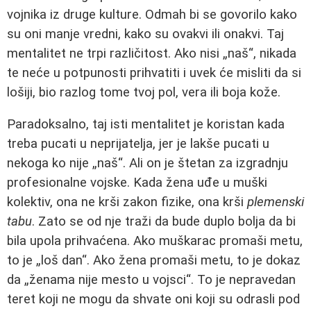
vojnika iz druge kulture. Odmah bi se govorilo kako
su oni manje vredni, kako su ovakvi ili onakvi. Taj
mentalitet ne trpi različitost. Ako nisi „naš“, nikada
te neće u potpunosti prihvatiti i uvek će misliti da si
lošiji, bio razlog tome tvoj pol, vera ili boja kože.
Paradoksalno, taj isti mentalitet je koristan kada
treba pucati u neprijatelja, jer je lakše pucati u
nekoga ko nije „naš“. Ali on je štetan za izgradnju
profesionalne vojske. Kada žena uđe u muški
kolektiv, ona ne krši zakon fizike, ona krši
plemenski
tabu
. Zato se od nje traži da bude duplo bolja da bi
bila upola prihvaćena. Ako muškarac promaši metu,
to je „loš dan“. Ako žena promaši metu, to je dokaz
da „ženama nije mesto u vojsci“. To je nepravedan
teret koji ne mogu da shvate oni koji su odrasli pod