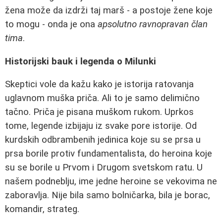
žena može da izdrži taj marš - a postoje žene koje
to mogu - onda je ona
apsolutno ravnopravan član
tima
.
Historijski bauk i legenda o Milunki
Skeptici vole da kažu kako je istorija ratovanja
uglavnom muška priča. Ali to je samo delimično
tačno. Priča je pisana muškom rukom. Uprkos
tome, legende izbijaju iz svake pore istorije. Od
kurdskih odbrambenih jedinica koje su se prsa u
prsa borile protiv fundamentalista, do heroina koje
su se borile u Prvom i Drugom svetskom ratu. U
našem podneblju, ime jedne heroine se vekovima ne
zaboravlja. Nije bila samo bolničarka, bila je borac,
komandir, strateg.