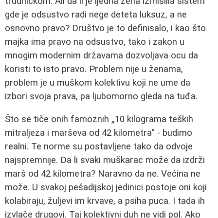
trudničkom. Ali da li je ijedna žena izmislila sistem
gde je odsustvo radi nege deteta luksuz, a ne
osnovno pravo? Društvo je to definisalo, i kao što
majka ima pravo na odsustvo, tako i zakon u
mnogim modernim državama dozvoljava ocu da
koristi to isto pravo. Problem nije u ženama,
problem je u muškom kolektivu koji ne ume da
izbori svoja prava, pa ljubomorno gleda na tuđa.
Što se tiče onih famoznih „10 kilograma teških
mitraljeza i marševa od 42 kilometra“ - budimo
realni. Te norme su postavljene tako da odvoje
najspremnije. Da li svaki muškarac može da izdrži
marš od 42 kilometra? Naravno da ne. Većina ne
može. U svakoj pešadijskoj jedinici postoje oni koji
kolabiraju, žuljevi im krvave, a psiha puca. I tada ih
izvlače drugovi. Taj kolektivni duh ne vidi pol. Ako