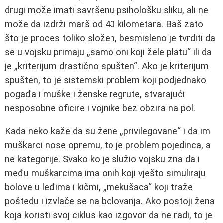
drugi može imati savršenu psihološku sliku, ali ne
može da izdrži marš od 40 kilometara. Baš zato
što je proces toliko složen, besmisleno je tvrditi da
se u vojsku primaju „samo oni koji žele platu“ ili da
je „kriterijum drastično spušten“. Ako je kriterijum
spušten, to je sistemski problem koji podjednako
pogađa i muške i ženske regrute, stvarajući
nesposobne oficire i vojnike bez obzira na pol.
Kada neko kaže da su žene „privilegovane“ i da im
muškarci nose opremu, to je problem pojedinca, a
ne kategorije. Svako ko je služio vojsku zna da i
među muškarcima ima onih koji vješto simuliraju
bolove u leđima i kičmi, „mekušaca“ koji traže
poštedu i izvlače se na bolovanja. Ako postoji žena
koja koristi svoj ciklus kao izgovor da ne radi, to je