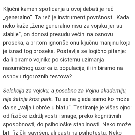
Ključni kamen spoticanja u ovoj debati je reč
„generalno“
. Ta reč je instrument površnosti. Kada
neko kaže „žene generalno nisu za vojsku jer su
slabije“, on donosi presudu većini na osnovu
proseka, a pritom ignoriše onu ključnu manjinu koja
je iznad tog proseka. Postavlja se logično pitanje:
da li biramo vojnike po sistemu uzimanja
nasumičnog uzorka iz populacije, ili ih biramo na
osnovu rigoroznih testova?
Selekcija za vojsku, a posebno za Vojnu akademiju,
nije šetnja kroz park.
Tu se ne gleda samo ko može
da se „valja i obrće u blatu“. Testiranje je višeslojno:
od fizičke izdržljivosti i snage, preko kognitivnih
sposobnosti, do psihološke stabilnosti. Neko može
biti fizički savršen, ali pasti na psihotestu. Neko