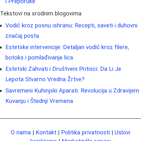
i Preporuke
Tekstovi na srodnim blogovima
Vodič kroz posnu ishranu: Recepti, saveti i duhovni
značaj posta
Estetske intervencije: Detaljan vodič kroz filere,
botoks i pomlađivanje lica
Estetski Zahvati i Društveni Pritisci: Da Li Je
Lepota Stvarno Vredna Žrtve?
Savremeni Kuhinjski Aparati: Revolucija u Zdravijem
Kuvanju i Štednji Vremena
O nama
|
Kontakt
|
Politika privatnosti
|
Uslovi