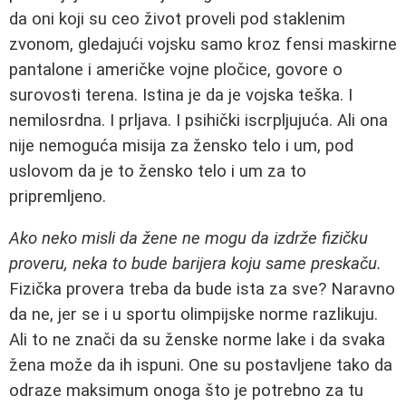
da oni koji su ceo život proveli pod staklenim
zvonom, gledajući vojsku samo kroz fensi maskirne
pantalone i američke vojne pločice, govore o
surovosti terena. Istina je da je vojska teška. I
nemilosrdna. I prljava. I psihički iscrpljujuća. Ali ona
nije nemoguća misija za žensko telo i um, pod
uslovom da je to žensko telo i um za to
pripremljeno.
Ako neko misli da žene ne mogu da izdrže fizičku
proveru, neka to bude barijera koju same preskaču.
Fizička provera treba da bude ista za sve? Naravno
da ne, jer se i u sportu olimpijske norme razlikuju.
Ali to ne znači da su ženske norme lake i da svaka
žena može da ih ispuni. One su postavljene tako da
odraze maksimum onoga što je potrebno za tu