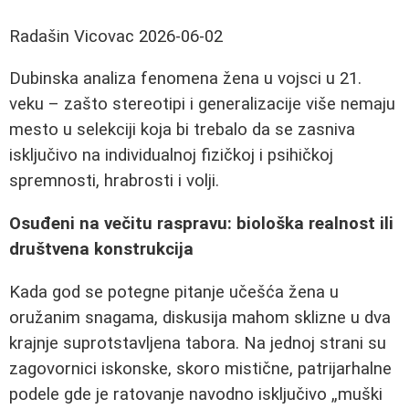
Radašin Vicovac
2026-06-02
Dubinska analiza fenomena žena u vojsci u 21.
veku – zašto stereotipi i generalizacije više nemaju
mesto u selekciji koja bi trebalo da se zasniva
isključivo na individualnoj fizičkoj i psihičkoj
spremnosti, hrabrosti i volji.
Osuđeni na večitu raspravu: biološka realnost ili
društvena konstrukcija
Kada god se potegne pitanje učešća žena u
oružanim snagama, diskusija mahom sklizne u dva
krajnje suprotstavljena tabora. Na jednoj strani su
zagovornici iskonske, skoro mistične, patrijarhalne
podele gde je ratovanje navodno isključivo „muški