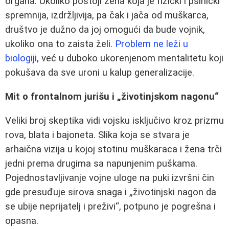
organa. Ukoliko postoji žena koja je fizički i psihički
spremnija, izdržljivija, pa čak i jača od muškarca,
društvo je dužno da joj omogući da bude vojnik,
ukoliko ona to zaista želi.
Problem ne leži u
biologiji
, već u duboko ukorenjenom mentalitetu koji
pokušava da sve uroni u kalup generalizacije.
Mit o frontalnom jurišu i „životinjskom nagonu“
Veliki broj skeptika vidi vojsku isključivo kroz prizmu
rova, blata i bajoneta. Slika koja se stvara je
arhaična vizija u kojoj stotinu muškaraca i žena trči
jedni prema drugima sa napunjenim puškama.
Pojednostavljivanje vojne uloge na puki izvršni čin
gde presuđuje sirova snaga i „životinjski nagon da
se ubije neprijatelj i preživi“, potpuno je pogrešna i
opasna.