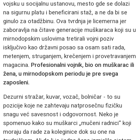
vojsku u socijalnu ustanovu, mesto gde se dolazi
na sigurnu platu i beneficirani staž, a ne da bi se
ginulo za otadžbinu. Ova tvrdnja je licemerna jer
zaboravlja na čitave generacije muškaraca koji su u
mirnodopskim uslovima tretirali vojni poziv
isključivo kao državni posao sa osam sati rada,
metenjem, struganjem, krečenjem i provetravanjem
magacina.
Profesionalni vojnik, bio on muškarac ili
žena, u mirnodopskom periodu je pre svega
zaposleni.
Dezurni stražar, kuvar, vozač, bolničar - to su
pozicije koje ne zahtevaju natprosečnu fizičku
snagu već savesnost i odgovornost. Neko je
spomenuo kako su muškarci „mučeni radnici“ koji
moraju da rade za koleginice dok su one na