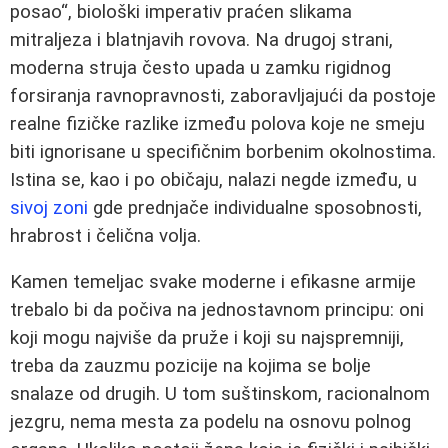
posao“, biološki imperativ praćen slikama
mitraljeza i blatnjavih rovova. Na drugoj strani,
moderna struja često upada u zamku rigidnog
forsiranja ravnopravnosti, zaboravljajući da postoje
realne fizičke razlike između polova koje ne smeju
biti ignorisane u specifičnim borbenim okolnostima.
Istina se, kao i po običaju, nalazi negde između, u
sivoj zoni
gde prednjače individualne sposobnosti,
hrabrost i čelična volja.
Kamen temeljac svake moderne i efikasne armije
trebalo bi da počiva na jednostavnom principu: oni
koji mogu najviše da pruže i koji su najspremniji,
treba da zauzmu pozicije na kojima se bolje
snalaze od drugih. U tom suštinskom, racionalnom
jezgru, nema mesta za podelu na osnovu polnog