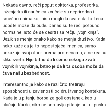
Nekada davno, reči poput doktorka, profesorka,
inženjerka ili naučnica zvučale su neprirodno i
smešno onima koji nisu mogli da svare da to žena
uopšte može da bude. Danas su te reči potpuno
normalne. Isto će se desiti i sa rečju „vojnikinja“.
Jezik se menja onako kako se menja društvo. Kada
neko kaže da je to nepostojeća imenica, samo
pokazuje svoj otpor prema promenama, a ne realnu
sliku sveta.
Nije bitno da li ćemo nekoga zvati
vojnik ili vojnikinja, bitno je da li ta osoba može da
čuva našu bezbednost.
Interesantno je kako se različito tretiraju
sposobnosti u zavisnosti od društvenog konteksta.
Kada je u pitanju borba za goli opstanak, kao u
slučaju Kurda, niko ne postavlja pitanje pola - puška