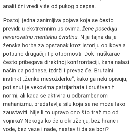
analitični vredi više od pukog bicepsa.
Postoji jedna zanimljiva pojava koja se često
previdi: u ekstremnim uslovima,
žene poseduju
neverovatnu mentalnu čvrstinu
. Nije tajna da je
ženska borba za opstanak kroz istoriju oblikovala
potpuno drugačiji tip otpornosti. Dok muškarac
često pribegava direktnoj konfrontaciji, žena nalazi
način da podnese, izdrži i prevaziđe. Brutalni
instinkt „ženke mesožderke“, kako ga neki opisuju,
potisnut je vekovima patrijarhata i društvenih
normi, ali kada se aktivira u odbrambenom
mehanizmu, predstavlja silu koja se ne može lako
zaustaviti. Nije li to upravo ono što tražimo od
vojnika? Nekoga ko će u okruženju, bez hrane i
vode, bez veze i nade, nastaviti da se bori?