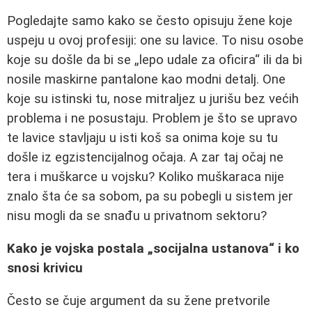
Pogledajte samo kako se često opisuju žene koje
uspeju u ovoj profesiji: one su lavice. To nisu osobe
koje su došle da bi se „lepo udale za oficira“ ili da bi
nosile maskirne pantalone kao modni detalj. One
koje su istinski tu, nose mitraljez u jurišu bez većih
problema i ne posustaju. Problem je što se upravo
te lavice stavljaju u isti koš sa onima koje su tu
došle iz egzistencijalnog očaja. A zar taj očaj ne
tera i muškarce u vojsku? Koliko muškaraca nije
znalo šta će sa sobom, pa su pobegli u sistem jer
nisu mogli da se snađu u privatnom sektoru?
Kako je vojska postala „socijalna ustanova“ i ko
snosi krivicu
Često se čuje argument da su žene pretvorile