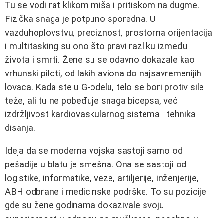
Tu se vodi rat klikom miša i pritiskom na dugme.
Fizička snaga je potpuno sporedna. U
vazduhoplovstvu, preciznost, prostorna orijentacija
i multitasking su ono što pravi razliku između
života i smrti. Žene su se odavno dokazale kao
vrhunski piloti, od lakih aviona do najsavremenijih
lovaca. Kada ste u G-odelu, telo se bori protiv sile
teže, ali tu ne pobeđuje snaga bicepsa, već
izdržljivost kardiovaskularnog sistema i tehnika
disanja.
Ideja da se moderna vojska sastoji samo od
pešadije u blatu je smešna. Ona se sastoji od
logistike, informatike, veze, artiljerije, inženjerije,
ABH odbrane i medicinske podrške. To su pozicije
gde su žene godinama dokazivale svoju