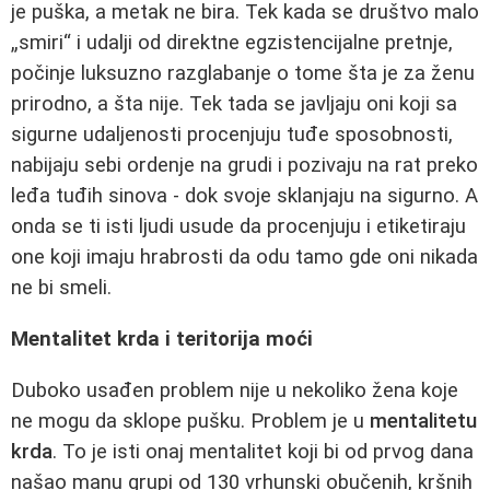
je puška, a metak ne bira. Tek kada se društvo malo
„smiri“ i udalji od direktne egzistencijalne pretnje,
počinje luksuzno razglabanje o tome šta je za ženu
prirodno, a šta nije. Tek tada se javljaju oni koji sa
sigurne udaljenosti procenjuju tuđe sposobnosti,
nabijaju sebi ordenje na grudi i pozivaju na rat preko
leđa tuđih sinova - dok svoje sklanjaju na sigurno. A
onda se ti isti ljudi usude da procenjuju i etiketiraju
one koji imaju hrabrosti da odu tamo gde oni nikada
ne bi smeli.
Mentalitet krda i teritorija moći
Duboko usađen problem nije u nekoliko žena koje
ne mogu da sklope pušku. Problem je u
mentalitetu
krda
. To je isti onaj mentalitet koji bi od prvog dana
našao manu grupi od 130 vrhunski obučenih, kršnih