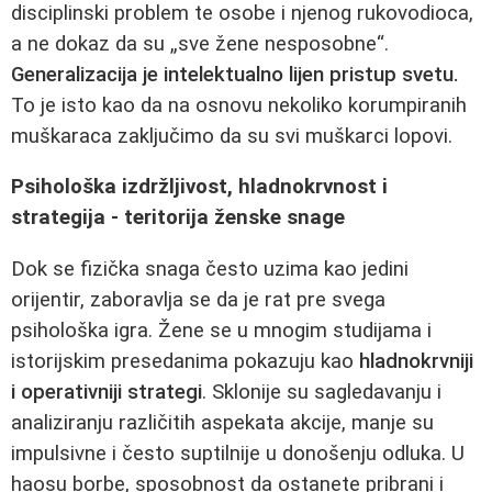
disciplinski problem te osobe i njenog rukovodioca,
a ne dokaz da su „sve žene nesposobne“.
Generalizacija je intelektualno lijen pristup svetu.
To je isto kao da na osnovu nekoliko korumpiranih
muškaraca zaključimo da su svi muškarci lopovi.
Psihološka izdržljivost, hladnokrvnost i
strategija - teritorija ženske snage
Dok se fizička snaga često uzima kao jedini
orijentir, zaboravlja se da je rat pre svega
psihološka igra. Žene se u mnogim studijama i
istorijskim presedanima pokazuju kao
hladnokrvniji
i operativniji strategi
. Sklonije su sagledavanju i
analiziranju različitih aspekata akcije, manje su
impulsivne i često suptilnije u donošenju odluka. U
haosu borbe, sposobnost da ostanete pribrani i