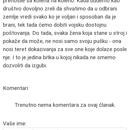
prenosile sa kolena na koleno. Kada budemo kao
društvo dovoljno zreli da shvatimo da u odbrani
zemlje vredi svako ko je voljan i sposoban da je
brani, tek tada ćemo dobiti vojsku dostojnu
poštovanja. Do tada, svaka žena koja stane u stroj i
pokaže da može, ne nosi samo svoju pušku - ona
nosi teret dokazivanja za sve one koje dolaze posle
nje. I to je jedina bitka u kojoj nikada ne smemo
dozvoliti da izgubi.
Komentari
Trenutno nema komentara za ovaj članak.
Vaše ime: