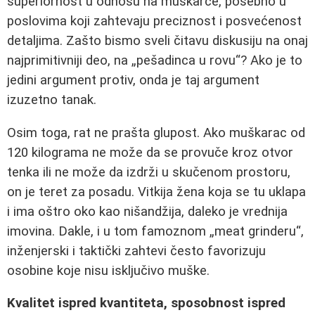
superiornost u odnosu na muškarce, posebno u
poslovima koji zahtevaju preciznost i posvećenost
detaljima. Zašto bismo sveli čitavu diskusiju na onaj
najprimitivniji deo, na „pešadinca u rovu“? Ako je to
jedini argument protiv, onda je taj argument
izuzetno tanak.
Osim toga, rat ne prašta glupost. Ako muškarac od
120 kilograma ne može da se provuče kroz otvor
tenka ili ne može da izdrži u skučenom prostoru,
on je teret za posadu. Vitkija žena koja se tu uklapa
i ima oštro oko kao nišandžija, daleko je vrednija
imovina. Dakle, i u tom famoznom „meat grinderu“,
inženjerski i taktički zahtevi često favorizuju
osobine koje nisu isključivo muške.
Kvalitet ispred kvantiteta, sposobnost ispred