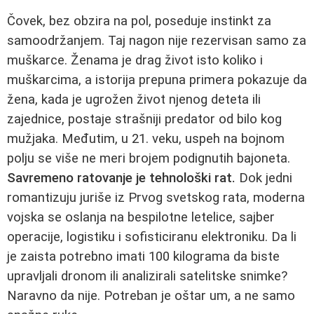
Čovek, bez obzira na pol, poseduje instinkt za
samoodržanjem. Taj nagon nije rezervisan samo za
muškarce. Ženama je drag život isto koliko i
muškarcima, a istorija prepuna primera pokazuje da
žena, kada je ugrožen život njenog deteta ili
zajednice, postaje strašniji predator od bilo kog
mužjaka. Međutim, u 21. veku, uspeh na bojnom
polju se više ne meri brojem podignutih bajoneta.
Savremeno ratovanje je tehnološki rat.
Dok jedni
romantizuju juriše iz Prvog svetskog rata, moderna
vojska se oslanja na bespilotne letelice, sajber
operacije, logistiku i sofisticiranu elektroniku. Da li
je zaista potrebno imati 100 kilograma da biste
upravljali dronom ili analizirali satelitske snimke?
Naravno da nije. Potreban je oštar um, a ne samo