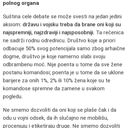
polnog organa
Suština cele debate se može svesti na jedan jedini
aksiom:
državu i vojsku treba da brane oni koji su
najspremniji, najzdraviji i najsposobniji.
Ta rečenica
ne sadrži rodnu odrednicu. Društvo koje a priori
odbacuje 50% svog potencijala samo zbog arhaične
dogme, društvo je koje namerno slabi svoju
odbrambenu moć. Nije poenta u tome da sve žene
postanu komandosi; poenta je u tome da se uklone
barijere za onih 1%, 2% ili 10% žena koje su te
komandose spremne da zamene u svakom
pogledu.
Ne smemo dozvoliti da oni koji se plaše čak i da
odu u vojni odsek, da ih slučajno ne mobilišu,
procenjuju i etiketiraju druge. Ne smemo dozvoliti