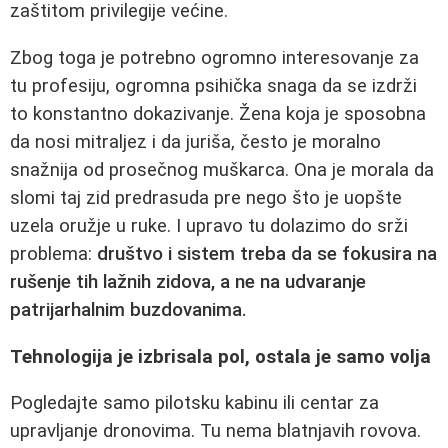
zaštitom privilegije većine.
Zbog toga je potrebno ogromno interesovanje za
tu profesiju, ogromna psihička snaga da se izdrži
to konstantno dokazivanje. Žena koja je sposobna
da nosi mitraljez i da juriša, često je moralno
snažnija od prosečnog muškarca. Ona je morala da
slomi taj zid predrasuda pre nego što je uopšte
uzela oružje u ruke. I upravo tu dolazimo do srži
problema:
društvo i sistem treba da se fokusira na
rušenje tih lažnih zidova, a ne na udvaranje
patrijarhalnim buzdovanima.
Tehnologija je izbrisala pol, ostala je samo volja
Pogledajte samo pilotsku kabinu ili centar za
upravljanje dronovima. Tu nema blatnjavih rovova.