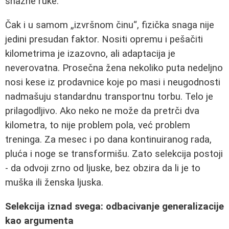
snažne ruke.
Čak i u samom „izvršnom činu“, fizička snaga nije
jedini presudan faktor. Nositi opremu i pešačiti
kilometrima je izazovno, ali adaptacija je
neverovatna. Prosečna žena nekoliko puta nedeljno
nosi kese iz prodavnice koje po masi i neugodnosti
nadmašuju standardnu transportnu torbu. Telo je
prilagodljivo. Ako neko ne može da pretrči dva
kilometra, to nije problem pola, već problem
treninga. Za mesec i po dana kontinuiranog rada,
pluća i noge se transformišu. Zato selekcija postoji
- da odvoji zrno od ljuske, bez obzira da li je to
muška ili ženska ljuska.
Selekcija iznad svega: odbacivanje generalizacije
kao argumenta