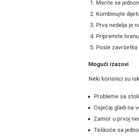
Merite se jedno
Kombinujte dijet
Prva nedelja je n
Pripremite hranu
Posle završetka 
Mogući izazovi
Neki korisnici su isk
Probleme sa stol
Osjećaj gladi na
Zamor u prvoj ned
Teškoće sa jedno