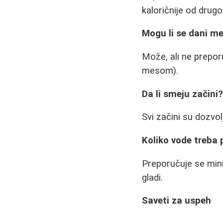
kaloričnije od drug
Mogu li se dani m
Može, ali ne prepor
mesom).
Da li smeju začini
Svi začini su dozvol
Koliko vode treba 
Preporučuje se mini
gladi.
Saveti za uspeh