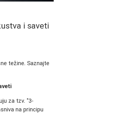
ustva i saveti
sne težine. Saznajte
aveti
ju za tzv. "3-
asniva na principu