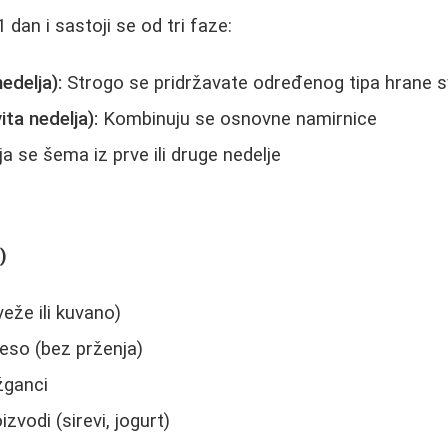
 dan i sastoji se od tri faze:
nedelja):
Strogo se pridržavate određenog tipa hrane 
ita nedelja):
Kombinuju se osnovne namirnice
a se šema iz prve ili druge nedelje
)
eže ili kuvano)
so (bez prženja)
 žganci
zvodi (sirevi, jogurt)