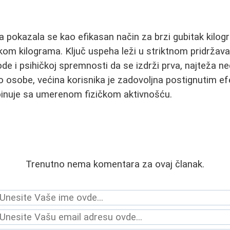
ta pokazala se kao efikasan način za brzi gubitak kilo
om kilograma. Ključ uspeha leži u striktnom pridržavan
 i psihičkoj spremnosti da se izdrži prva, najteža nede
o osobe, većina korisnika je zadovoljna postignutim e
binuje sa umerenom fizičkom aktivnošću.
Trenutno nema komentara za ovaj članak.