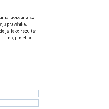
grama, posebno za
ju pravilnika,
lja. Iako rezultati
fektima, posebno