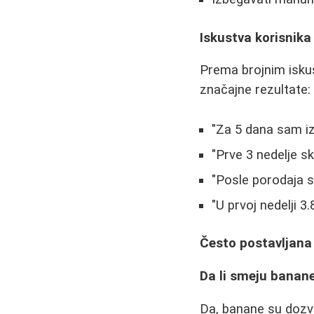
Iskustva korisnika
Prema brojnim iskus
značajne rezultate:
"Za 5 dana sam iz
"Prve 3 nedelje s
"Posle porodaja s
"U prvoj nedelji 3
Često postavljana
Da li smeju banan
Da, banane su dozvo