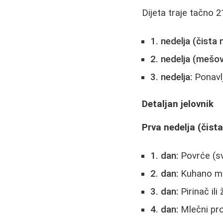
Dijeta traje tačno 21
1. nedelja (čista 
2. nedelja (mešov
3. nedelja:
Ponavlj
Detaljan jelovnik
Prva nedelja (čista
1. dan:
Povrće (sv
2. dan:
Kuhano me
3. dan:
Pirinač ili
4. dan:
Mlečni proi