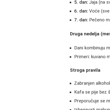
5. dan:
Jaja (na s
6. dan:
Voće (sve 
7. dan:
Pečeno me
Druga nedelja (me
Dani kombinuju m
Primeri: kuvano m
Stroga pravila
Zabranjen alkohol
Kafa se pije bez 
Preporučuje se ma
Izbegavati mahuna