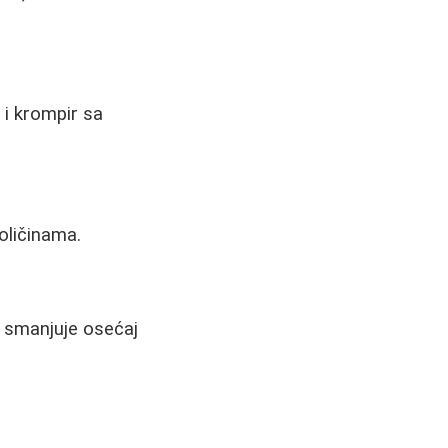
 i krompir sa
količinama.
i smanjuje osećaj