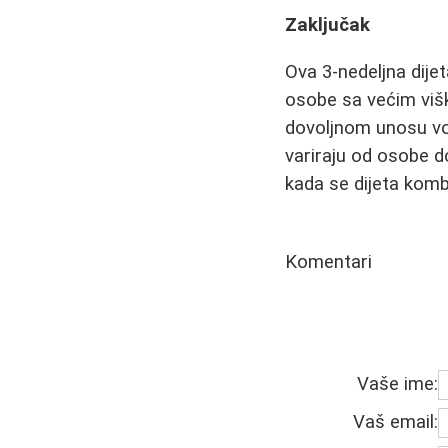
Zaključak
Ova 3-nedeljna dije
osobe sa većim višk
dovoljnom unosu vode
variraju od osobe d
kada se dijeta kom
Komentari
Vaše ime:
Vaš email: