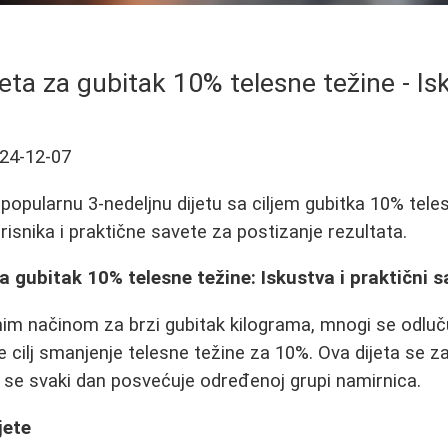
jeta za gubitak 10% telesne težine - Isk
24-12-07
 popularnu 3-nedeljnu dijetu sa ciljem gubitka 10% tele
orisnika i praktične savete za postizanje rezultata.
a gubitak 10% telesne težine: Iskustva i praktični s
nim načinom za brzi gubitak kilograma, mnogi se odluču
i je cilj smanjenje telesne težine za 10%. Ova dijeta se z
e se svaki dan posvećuje određenoj grupi namirnica.
jete