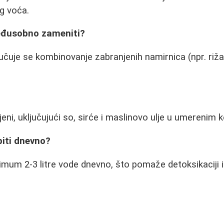
og voća.
eđusobno zameniti?
učuje se kombinovanje zabranjenih namirnica (npr. riža
?
jeni, uključujući so, sirće i maslinovo ulje u umerenim 
piti dnevno?
mum 2-3 litre vode dnevno, što pomaže detoksikaciji 