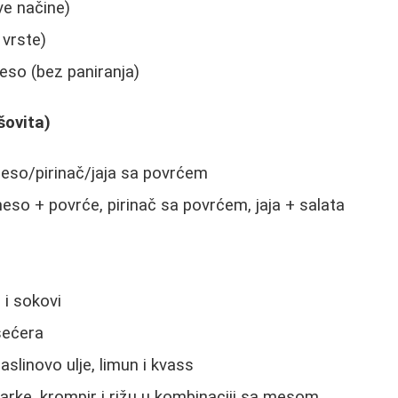
ve načine)
vrste)
so (bez paniranja)
šovita)
eso/pirinač/jaja sa povrćem
eso + povrće, pirinač sa povrćem, jaja + salata
 i sokovi
šećera
slinovo ulje, limun i kvass
rke, krompir i rižu u kombinaciji sa mesom