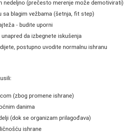
m nedeljno (prečesto merenje može demotivirati)
u sa blagim vežbama (šetnja, fit step)
ajteža - budite uporni
 unapred da izbegnete iskušenja
dijete, postupno uvodite normalnu ishranu
usili:
icom (zbog promene ishrane)
 voćnim danima
elji (dok se organizam prilagođava)
ličnošću ishrane