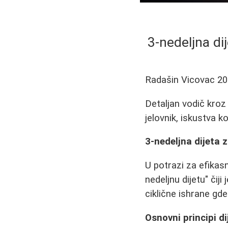
3-nedeljna di
Radašin Vicovac
20
Detaljan vodič kroz
jelovnik, iskustva k
3-nedeljna dijeta z
U potrazi za efikas
nedeljnu dijetu" čij
ciklične ishrane gd
Osnovni principi di