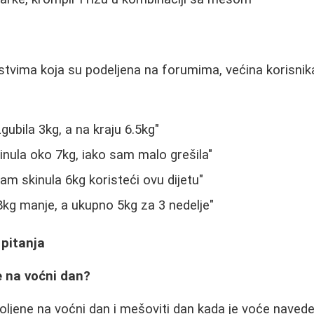
tvima koja su podeljena na forumima, većina korisnika
gubila 3kg, a na kraju 6.5kg"
kinula oko 7kg, iako sam malo grešila"
am skinula 6kg koristeći ovu dijetu"
.8kg manje, a ukupno 5kg za 3 nedelje"
 pitanja
e na voćni dan?
ljene na voćni dan i mešoviti dan kada je voće navede