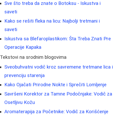
Sve što treba da znate o Botoksu - Iskustva i
saveti
Kako se rešiti fleka na licu: Najbolji tretmani i
saveti
Iskustva sa Blefaroplastikom: Šta Treba Znati Pre
Operacije Kapaka
Tekstovi na srodnim blogovima
Sveobuhvatni vodič kroz savremene tretmane lica i
prevenciju starenja
Kako Ojačati Prirodne Nokte i Sprečiti Lomljenje
Savršeni Korektor za Tamne Podočnjake: Vodič za
Osetljivu Kožu
Aromaterapija za Početnike: Vodič za Korišćenje