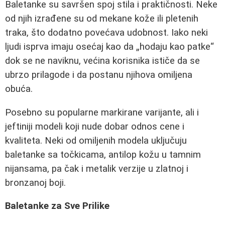
Baletanke su savršen spoj stila i praktičnosti. Neke
od njih izrađene su od mekane kože ili pletenih
traka, što dodatno povećava udobnost. Iako neki
ljudi isprva imaju osećaj kao da „hodaju kao patke“
dok se ne naviknu, većina korisnika ističe da se
ubrzo prilagode i da postanu njihova omiljena
obuća.
Posebno su popularne markirane varijante, ali i
jeftiniji modeli koji nude dobar odnos cene i
kvaliteta. Neki od omiljenih modela uključuju
baletanke sa točkicama, antilop kožu u tamnim
nijansama, pa čak i metalik verzije u zlatnoj i
bronzanoj boji.
Baletanke za Sve Prilike