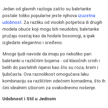
Jedan od glavnih razloga zašto su baletanke
postale toliko popularne jeste njihova
izuzetna
udobnost
. Za razliku od visokih potpetica ili drugih
modela obuće koji mogu biti neudobni, baletanke
pružaju osećaj kao da hodate bosonogi, a ipak
izgledate elegantno i sređeno.
Mnoge ljudi navode da imaju po nekoliko pari
baletanki u različitim bojama - od klasičnih crnih i
belih do pastelnih nijansi kao što su roza, krem i
ljubičasta. Ova raznolikost omogućava laku
kombinaciju sa različitim odećnim komadima, što ih
čini idealnim izborom za svakodnevno nošenje.
Udobnost i Stil u Jednom