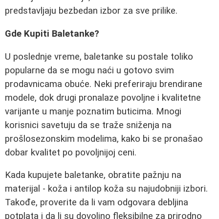
predstavljaju bezbedan izbor za sve prilike.
Gde Kupiti Baletanke?
U poslednje vreme, baletanke su postale toliko
popularne da se mogu naći u gotovo svim
prodavnicama obuće. Neki preferiraju brendirane
modele, dok drugi pronalaze povoljne i kvalitetne
varijante u manje poznatim buticima. Mnogi
korisnici savetuju da se traže sniženja na
prošlosezonskim modelima, kako bi se pronašao
dobar kvalitet po povoljnijoj ceni.
Kada kupujete baletanke, obratite pažnju na
materijal - koža i antilop koža su najudobniji izbori.
Takođe, proverite da li vam odgovara debljina
potplata i da li su dovoljno fleksibilne za prirodno