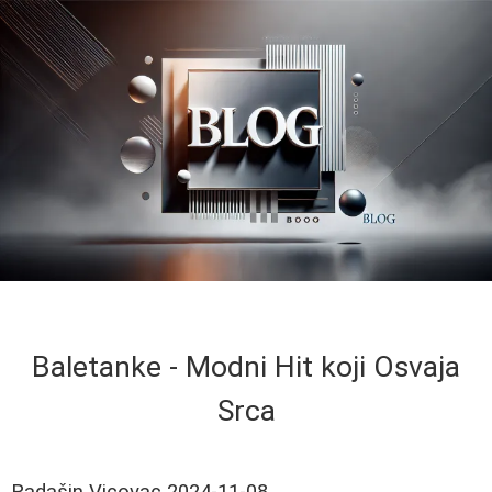
Baletanke - Modni Hit koji Osvaja
Srca
Radašin Vicovac
2024-11-08