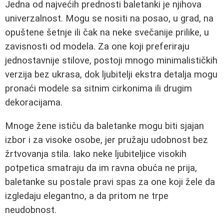
Jedna od najvećih prednosti baletanki je njihova
univerzalnost. Mogu se nositi na posao, u grad, na
opuštene šetnje ili čak na neke svečanije prilike, u
zavisnosti od modela. Za one koji preferiraju
jednostavnije stilove, postoji mnogo minimalističkih
verzija bez ukrasa, dok ljubitelji ekstra detalja mogu
pronaći modele sa sitnim cirkonima ili drugim
dekoracijama.
Mnoge žene ističu da baletanke mogu biti sjajan
izbor i za visoke osobe, jer pružaju udobnost bez
žrtvovanja stila. Iako neke ljubiteljice visokih
potpetica smatraju da im ravna obuća ne prija,
baletanke su postale pravi spas za one koji žele da
izgledaju elegantno, a da pritom ne trpe
neudobnost.