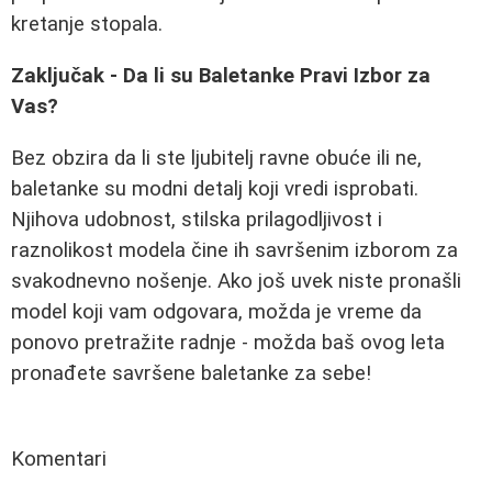
kretanje stopala.
Zaključak - Da li su Baletanke Pravi Izbor za
Vas?
Bez obzira da li ste ljubitelj ravne obuće ili ne,
baletanke su modni detalj koji vredi isprobati.
Njihova udobnost, stilska prilagodljivost i
raznolikost modela čine ih savršenim izborom za
svakodnevno nošenje. Ako još uvek niste pronašli
model koji vam odgovara, možda je vreme da
ponovo pretražite radnje - možda baš ovog leta
pronađete savršene baletanke za sebe!
Komentari