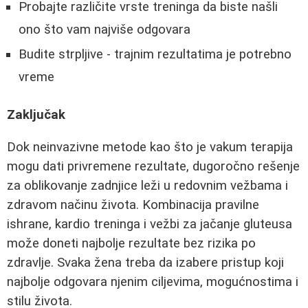
Probajte različite vrste treninga da biste našli
ono što vam najviše odgovara
Budite strpljive - trajnim rezultatima je potrebno
vreme
Zaključak
Dok neinvazivne metode kao što je vakum terapija
mogu dati privremene rezultate, dugoročno rešenje
za oblikovanje zadnjice leži u redovnim vežbama i
zdravom načinu života. Kombinacija pravilne
ishrane, kardio treninga i vežbi za jačanje gluteusa
može doneti najbolje rezultate bez rizika po
zdravlje. Svaka žena treba da izabere pristup koji
najbolje odgovara njenim ciljevima, mogućnostima i
stilu života.