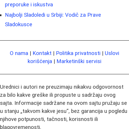
preporuke i iskustva
Najbolji Sladoledi u Srbiji: Vodič za Prave
Sladokusce
O nama
|
Kontakt
|
Politika privatnosti
|
Uslovi
korišćenja
|
Marketinški servisi
Urednici i autori ne preuzimaju nikakvu odgovornost
za bilo kakve greške ili propuste u sadržaju ovog
sajta. Informacije sadržane na ovom sajtu pružaju se
u stanju „takvom kakve jesu“, bez garancija u pogledu
njihove potpunosti, tačnosti, korisnosti ili
blagovremenosti.