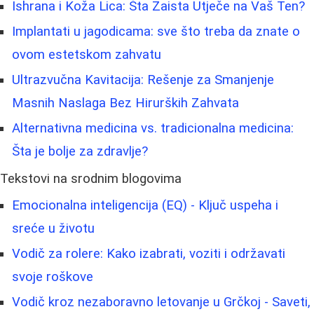
Ishrana i Koža Lica: Šta Zaista Utječe na Vaš Ten?
Implantati u jagodicama: sve što treba da znate o
ovom estetskom zahvatu
Ultrazvučna Kavitacija: Rešenje za Smanjenje
Masnih Naslaga Bez Hirurških Zahvata
Alternativna medicina vs. tradicionalna medicina:
Šta je bolje za zdravlje?
Tekstovi na srodnim blogovima
Emocionalna inteligencija (EQ) - Ključ uspeha i
sreće u životu
Vodič za rolere: Kako izabrati, voziti i održavati
svoje roškove
Vodič kroz nezaboravno letovanje u Grčkoj - Saveti,