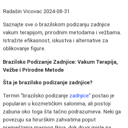
Radašin Vicovac
2024-08-31
Saznajte sve o brazilskom podizanju zadnjice
vakum terapijom, prirodnim metodama i vežbama.
Istražite efikasnost, iskustva i alternative za
oblikovanje figure.
Brazilsko Podizanje Zadnjice: Vakum Terapija,
Vežbe i Prirodne Metode
Šta je brazilsko podizanje zadnjice?
Termin "brazilsko podizanje
zadnjice
" postao je
popularan u kozmetičkim salonima, ali postoji
zabuna oko toga šta tačno podrazumeva. Neki ga
povezuju sa hirurškim zahvatima poput
premeštanja masnog tkiva, dok drugi misle na