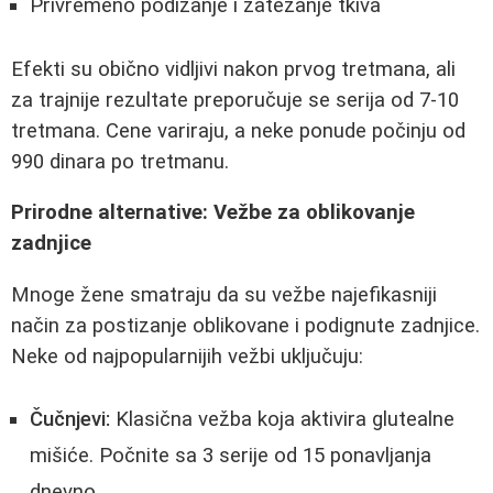
Privremeno podizanje i zatezanje tkiva
Efekti su obično vidljivi nakon prvog tretmana, ali
za trajnije rezultate preporučuje se serija od 7-10
tretmana. Cene variraju, a neke ponude počinju od
990 dinara po tretmanu.
Prirodne alternative: Vežbe za oblikovanje
zadnjice
Mnoge žene smatraju da su vežbe najefikasniji
način za postizanje oblikovane i podignute zadnjice.
Neke od najpopularnijih vežbi uključuju:
Čučnjevi:
Klasična vežba koja aktivira glutealne
mišiće. Počnite sa 3 serije od 15 ponavljanja
dnevno.