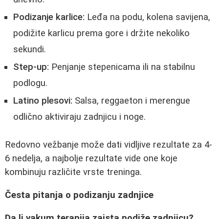
Podizanje karlice:
Leđa na podu, kolena savijena,
podižite karlicu prema gore i držite nekoliko
sekundi.
Step-up:
Penjanje stepenicama ili na stabilnu
podlogu.
Latino plesovi:
Salsa, reggaeton i merengue
odlično aktiviraju zadnjicu i noge.
Redovno vežbanje može dati vidljive rezultate za 4-
6 nedelja, a najbolje rezultate vide one koje
kombinuju različite vrste treninga.
Česta pitanja o podizanju zadnjice
Da li vakum terapija zaista podiže zadnjicu?