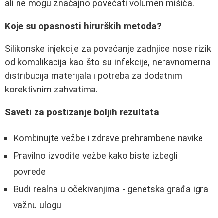
ali ne mogu značajno povećati volumen mišića.
Koje su opasnosti hirurških metoda?
Silikonske injekcije za povećanje zadnjice nose rizik
od komplikacija kao što su infekcije, neravnomerna
distribucija materijala i potreba za dodatnim
korektivnim zahvatima.
Saveti za postizanje boljih rezultata
Kombinujte vežbe i zdrave prehrambene navike
Pravilno izvodite vežbe kako biste izbegli
povrede
Budi realna u očekivanjima - genetska građa igra
važnu ulogu