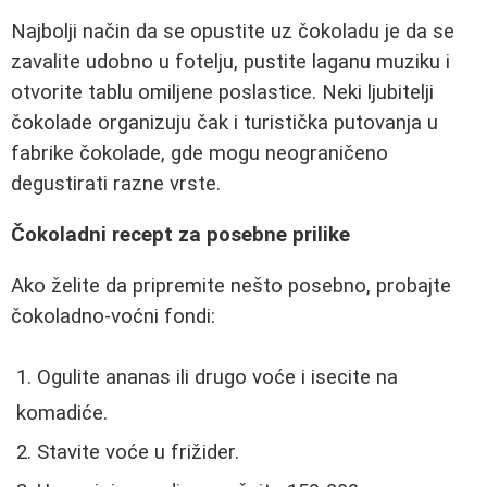
Najbolji način da se opustite uz čokoladu je da se
zavalite udobno u fotelju, pustite laganu muziku i
otvorite tablu omiljene poslastice. Neki ljubitelji
čokolade organizuju čak i turistička putovanja u
fabrike čokolade, gde mogu neograničeno
degustirati razne vrste.
Čokoladni recept za posebne prilike
Ako želite da pripremite nešto posebno, probajte
čokoladno-voćni fondi:
Ogulite ananas ili drugo voće i isecite na
komadiće.
Stavite voće u frižider.