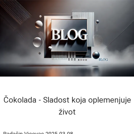
Čokolada - Sladost koja oplemenjuje
život
Radašin Vicovac
2025-03-08