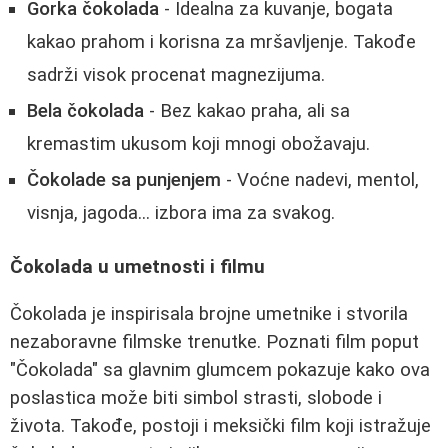
Gorka čokolada
- Idealna za kuvanje, bogata
kakao prahom i korisna za mršavljenje. Takođe
sadrži visok procenat magnezijuma.
Bela čokolada
- Bez kakao praha, ali sa
kremastim ukusom koji mnogi obožavaju.
Čokolade sa punjenjem
- Voćne nadevi, mentol,
visnja, jagoda... izbora ima za svakog.
Čokolada u umetnosti i filmu
Čokolada je inspirisala brojne umetnike i stvorila
nezaboravne filmske trenutke. Poznati film poput
"Čokolada" sa glavnim glumcem pokazuje kako ova
poslastica može biti simbol strasti, slobode i
života. Takođe, postoji i meksički film koji istražuje