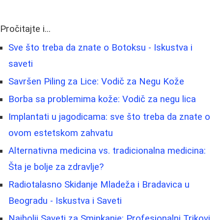
Pročitajte i...
Sve što treba da znate o Botoksu - Iskustva i
saveti
Savršen Piling za Lice: Vodič za Negu Kože
Borba sa problemima kože: Vodič za negu lica
Implantati u jagodicama: sve što treba da znate o
ovom estetskom zahvatu
Alternativna medicina vs. tradicionalna medicina:
Šta je bolje za zdravlje?
Radiotalasno Skidanje Mladeža i Bradavica u
Beogradu - Iskustva i Saveti
Najbolji Saveti za Sminkanje: Profesionalni Trikovi