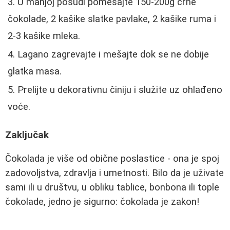
U manjoj posudi pomešajte 150-200g crne
čokolade, 2 kašike slatke pavlake, 2 kašike ruma i
2-3 kašike mleka.
Lagano zagrevajte i mešajte dok se ne dobije
glatka masa.
Prelijte u dekorativnu činiju i služite uz ohlađeno
voće.
Zaključak
Čokolada je više od obične poslastice - ona je spoj
zadovoljstva, zdravlja i umetnosti. Bilo da je uživate
sami ili u društvu, u obliku tablice, bonbona ili tople
čokolade, jedno je sigurno: čokolada je zakon!