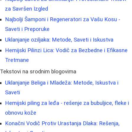
za Savršen Izgled
Najbolji Šamponi i Regeneratori za Vašu Kosu -
Saveti i Preporuke
Uklanjanje oziljaka: Metode, Saveti i Iskustva
Hemijski Pilinzi Lica: Vodič za Bezbedne i Efikasne
Tretmane
Tekstovi na srodnim blogovima
Uklanjanje Beliga i Mladeža: Metode, Iskustva i
Saveti
Hemijski piling za leđa - rešenje za bubuljice, fleke i
obnovu kože
Konačni Vodič Protiv Urastanja Dlaka: Rešenja,