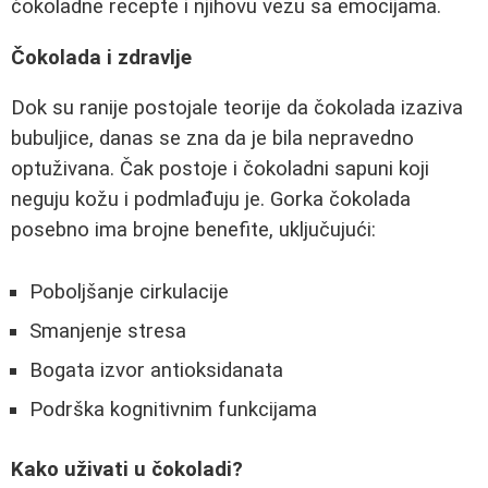
čokoladne recepte i njihovu vezu sa emocijama.
Čokolada i zdravlje
Dok su ranije postojale teorije da čokolada izaziva
bubuljice, danas se zna da je bila nepravedno
optuživana. Čak postoje i čokoladni sapuni koji
neguju kožu i podmlađuju je. Gorka čokolada
posebno ima brojne benefite, uključujući:
Poboljšanje cirkulacije
Smanjenje stresa
Bogata izvor antioksidanata
Podrška kognitivnim funkcijama
Kako uživati u čokoladi?