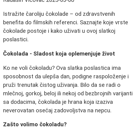
Istražite čaroliju čokolade – od zdravstvenih
benefita do filmskih referenci. Saznajte koje vrste
čokolade postoje i kako uživati u ovoj slatkoj
poslastici.
Čokolada - Sladost koja oplemenjuje život
Ko ne voli čokoladu? Ova slatka poslastica ima
sposobnost da ulepša dan, podigne raspoloženje i
pruži trenutak čistog uživanja. Bilo da se radi o
mlečnoj, gorkoj, beloj ili nekoj od bezbrojnih varijanti
sa dodacima, čokolada je hrana koja izaziva
neverovatan osećaj zadovoljstva na nepcu.
Zašto volimo čokoladu?