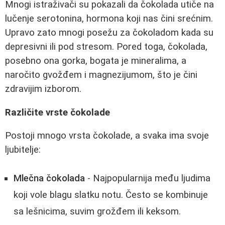
Mnogi istraživači su pokazali da čokolada utiče na
lučenje serotonina, hormona koji nas čini srećnim.
Upravo zato mnogi posežu za čokoladom kada su
depresivni ili pod stresom. Pored toga, čokolada,
posebno ona gorka, bogata je mineralima, a
naročito gvožđem i magnezijumom, što je čini
zdravijim izborom.
Različite vrste čokolade
Postoji mnogo vrsta čokolade, a svaka ima svoje
ljubitelje:
Mlečna čokolada
- Najpopularnija među ljudima
koji vole blagu slatku notu. Često se kombinuje
sa lešnicima, suvim grožđem ili keksom.