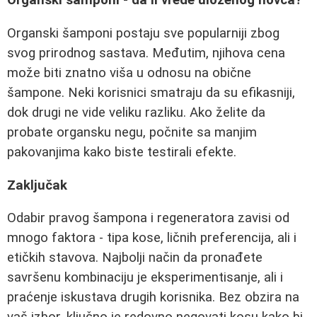
Organski šamponi - da li vrede uloženog novca?
Organski šamponi postaju sve popularniji zbog
svog prirodnog sastava. Međutim, njihova cena
može biti znatno viša u odnosu na obične
šampone. Neki korisnici smatraju da su efikasniji,
dok drugi ne vide veliku razliku. Ako želite da
probate organsku negu, počnite sa manjim
pakovanjima kako biste testirali efekte.
Zaključak
Odabir pravog šampona i regeneratora zavisi od
mnogo faktora - tipa kose, ličnih preferencija, ali i
etičkih stavova. Najbolji način da pronađete
savršenu kombinaciju je eksperimentisanje, ali i
praćenje iskustava drugih korisnika. Bez obzira na