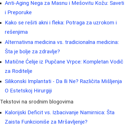
Anti-Aging Nega za Masnu i Mešovitu Kožu: Saveti
i Preporuke
Kako se rešiti akni i fleka: Potraga za uzrokom i
rešenjima
Alternativna medicina vs. tradicionalna medicina:
Šta je bolje za zdravlje?
Matične Ćelije iz Pupčane Vrpce: Kompletan Vodič
za Roditelje
Silikonski Implantati - Da Ili Ne? Različita Mišljenja
O Estetskoj Hirurgiji
Tekstovi na srodnim blogovima
Kalorijski Deficit vs. Izbacivanje Namirnica: Šta
Zaista Funkcioniše za Mršavljenje?