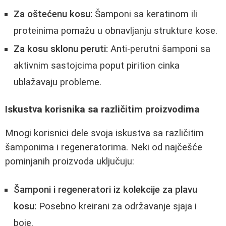
Za oštećenu kosu:
Šamponi sa keratinom ili
proteinima pomažu u obnavljanju strukture kose.
Za kosu sklonu peruti:
Anti-perutni šamponi sa
aktivnim sastojcima poput pirition cinka
ublažavaju probleme.
Iskustva korisnika sa različitim proizvodima
Mnogi korisnici dele svoja iskustva sa različitim
šamponima i regeneratorima. Neki od najčešće
pominjanih proizvoda uključuju:
Šamponi i regeneratori iz kolekcije za plavu
kosu:
Posebno kreirani za održavanje sjaja i
boje.