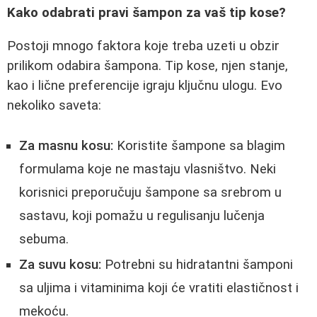
Kako odabrati pravi šampon za vaš tip kose?
Postoji mnogo faktora koje treba uzeti u obzir
prilikom odabira šampona. Tip kose, njen stanje,
kao i lične preferencije igraju ključnu ulogu. Evo
nekoliko saveta:
Za masnu kosu:
Koristite šampone sa blagim
formulama koje ne mastaju vlasništvo. Neki
korisnici preporučuju šampone sa srebrom u
sastavu, koji pomažu u regulisanju lučenja
sebuma.
Za suvu kosu:
Potrebni su hidratantni šamponi
sa uljima i vitaminima koji će vratiti elastičnost i
mekoću.