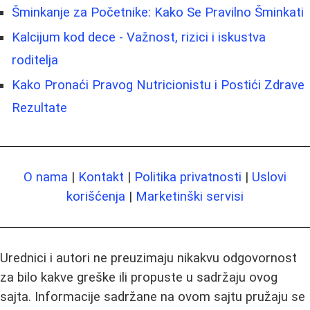
Šminkanje za Početnike: Kako Se Pravilno Šminkati
Kalcijum kod dece - Važnost, rizici i iskustva
roditelja
Kako Pronaći Pravog Nutricionistu i Postići Zdrave
Rezultate
O nama
|
Kontakt
|
Politika privatnosti
|
Uslovi
korišćenja
|
Marketinški servisi
Urednici i autori ne preuzimaju nikakvu odgovornost
za bilo kakve greške ili propuste u sadržaju ovog
sajta. Informacije sadržane na ovom sajtu pružaju se