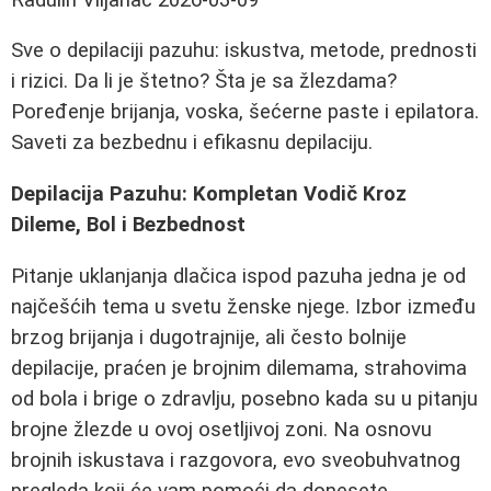
Sve o depilaciji pazuhu: iskustva, metode, prednosti
i rizici. Da li je štetno? Šta je sa žlezdama?
Poređenje brijanja, voska, šećerne paste i epilatora.
Saveti za bezbednu i efikasnu depilaciju.
Depilacija Pazuhu: Kompletan Vodič Kroz
Dileme, Bol i Bezbednost
Pitanje uklanjanja dlačica ispod pazuha jedna je od
najčešćih tema u svetu ženske njege. Izbor između
brzog brijanja i dugotrajnije, ali često bolnije
depilacije, praćen je brojnim dilemama, strahovima
od bola i brige o zdravlju, posebno kada su u pitanju
brojne žlezde u ovoj osetljivoj zoni. Na osnovu
brojnih iskustava i razgovora, evo sveobuhvatnog
pregleda koji će vam pomoći da donesete