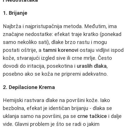
1. Brijanje
Najbrža i najpristupačnija metoda. Međutim, ima
značajne nedostatke: efekat traje kratko (ponekad
samo nekoliko sati), dlake brzo rastu i mogu
postati oštrije, a
tamni korenovi
ostaju vidljivi ispod
kože, stvarajući izgled sive ili crne mrlje. Često
dovodi do iritacija, posekotina i
uraslih dlaka
,
posebno ako se koža ne pripremi adekvatno.
2. Depilacione Krema
Hemijski rastvara dlake na površini kože. Iako
bezbolna, efekat je identičan brijanju - dlaka se
uklanja samo na površini, pa se
crne tačkice
i dalje
vide. Glavni problem je što se radi o jakim