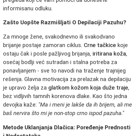
informisanu odluku.
Zašto Uopšte Razmišljati O Depilaciji Pazuhu?
Za mnoge žene, svakodnevno ili svakodvano
brijanje postaje zamoran ciklus.
Crne tačkice
koje
ostaju čak i posle pažljivog brijanja,
iritirana koža
,
osećaj bodlji već sutradan i stalna potreba za
ponavljanjem - sve to navodi na traženje trajnijeg
rešenja. Glavna motivacija za prelazak na depilaciju
je upravo želja za
glatkom kožom koja duže traje
,
bez vidljivih tamnih korenova dlake. Kao što jedna
devojka kaže:
"Ma i meni je lakše da ih brijem, ali me
baš nervira što mi je non-stop crno ispod pazuha."
Metode Uklanjanja Dlačica: Poređenje Prednosti
i Nedostataka