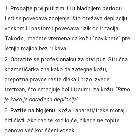
Probajte prvi put zimi ili u hladnijem periodu.
Leti se povećava znojenje, što otežava depilaciju
voskom ili pastom i povećava rizik od iritacija.
Takođe, imaćete vremena da kožu "naviknete" pre
letnjih majica bez rukava.
Obratite se profesionalcu za prvi put.
Stručna
kozmetičarka zna kako da zategne kožu,
prepozna pravce rasta dlaka i brzo izvede
tretman, što smanjuje bol i traumu za kožu.
"Bitno
je kako je odrađena depilacija"
.
Pazite na higijenu.
Koža i aparati/trake moraju
biti čisti. Ako radite kod kuće, nikada ne topite
ponovo već korišćeni vosak.