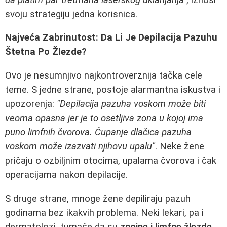
svoju strategiju jedna korisnica.
Najveća Zabrinutost: Da Li Je Depilacija Pazuhu
Štetna Po Žlezde?
Ovo je nesumnjivo najkontroverznija tačka cele
teme. S jedne strane, postoje alarmantna iskustva i
upozorenja:
"Depilacija pazuha voskom može biti
veoma opasna jer je to osetljiva zona u kojoj ima
puno limfnih čvorova. Čupanje dlačica pazuha
voskom može izazvati njihovu upalu"
. Neke žene
pričaju o ozbiljnim otocima, upalama čvorova i čak
operacijama nakon depilacije.
S druge strane, mnoge žene depiliraju pazuh
godinama bez ikakvih problema. Neki lekari, pa i
dermatolozi, tumače da su
znojne i limfne žlezde