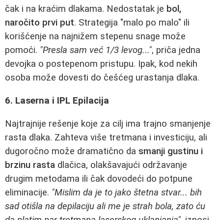
čak i na kraćim dlakama. Nedostatak je
bol,
naročito prvi put
. Strategija "malo po malo" ili
korišćenje na najnižem stepenu snage može
pomoći.
"Presla sam već 1/3 levog..."
, priča jedna
devojka o postepenom pristupu. Ipak, kod nekih
osoba može dovesti do češćeg urastanja dlaka.
6. Laserna i IPL Epilacija
Najtrajnije rešenje koje za cilj ima trajno smanjenje
rasta dlaka. Zahteva više tretmana i investiciju, ali
dugoročno može dramatično da
smanji gustinu i
brzinu rasta
dlačica, olakšavajući održavanje
drugim metodama ili čak dovodeći do potpune
eliminacije.
"Mislim da je to jako štetna stvar... bih
sad otišla na depilaciju ali me je strah bola, zato ću
da platim par tretmana laserskog uklanjanja"
, iznosi