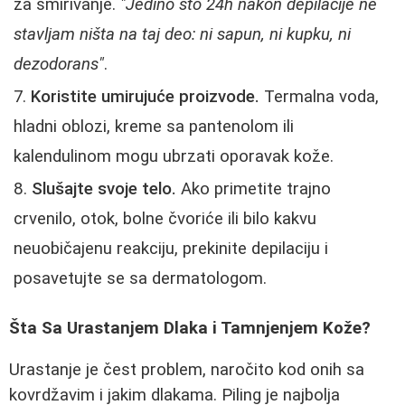
za smirivanje.
"Jedino što 24h nakon depilacije ne
stavljam ništa na taj deo: ni sapun, ni kupku, ni
dezodorans"
.
Koristite umirujuće proizvode.
Termalna voda,
hladni oblozi, kreme sa pantenolom ili
kalendulinom mogu ubrzati oporavak kože.
Slušajte svoje telo.
Ako primetite trajno
crvenilo, otok, bolne čvoriće ili bilo kakvu
neuobičajenu reakciju, prekinite depilaciju i
posavetujte se sa dermatologom.
Šta Sa Urastanjem Dlaka i Tamnjenjem Kože?
Urastanje je čest problem, naročito kod onih sa
kovrdžavim i jakim dlakama. Piling je najbolja