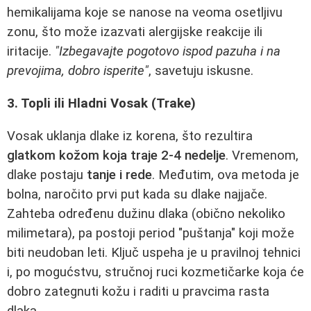
hemikalijama koje se nanose na veoma osetljivu
zonu, što može izazvati alergijske reakcije ili
iritacije.
"Izbegavajte pogotovo ispod pazuha i na
prevojima, dobro isperite"
, savetuju iskusne.
3. Topli ili Hladni Vosak (Trake)
Vosak uklanja dlake iz korena, što rezultira
glatkom kožom koja traje 2-4 nedelje
. Vremenom,
dlake postaju
tanje i rede
. Međutim, ova metoda je
bolna, naročito prvi put kada su dlake najjače.
Zahteba određenu dužinu dlaka (obično nekoliko
milimetara), pa postoji period "puštanja" koji može
biti neudoban leti. Ključ uspeha je u pravilnoj tehnici
i, po mogućstvu, stručnoj ruci kozmetičarke koja će
dobro zategnuti kožu i raditi u pravcima rasta
dlaka.