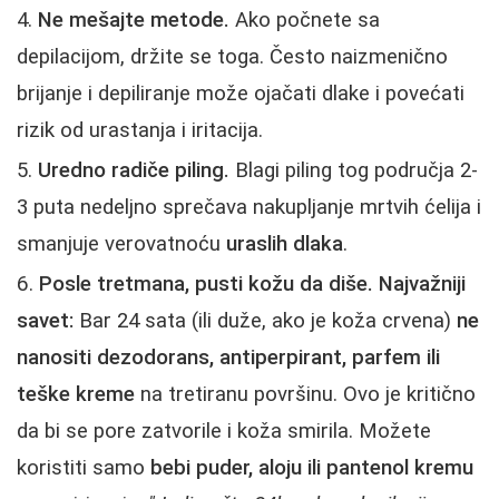
Ne mešajte metode.
Ako počnete sa
depilacijom, držite se toga. Često naizmenično
brijanje i depiliranje može ojačati dlake i povećati
rizik od urastanja i iritacija.
Uredno radiče piling.
Blagi piling tog područja 2-
3 puta nedeljno sprečava nakupljanje mrtvih ćelija i
smanjuje verovatnoću
uraslih dlaka
.
Posle tretmana, pusti kožu da diše.
Najvažniji
savet:
Bar 24 sata (ili duže, ako je koža crvena)
ne
nanositi dezodorans, antiperpirant, parfem ili
teške kreme
na tretiranu površinu. Ovo je kritično
da bi se pore zatvorile i koža smirila. Možete
koristiti samo
bebi puder, aloju ili pantenol kremu