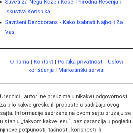
Saveti za Negu Kože i Kose: Prirodna Rešenja i
Iskustva Korisnika
Savršeni Dezodorans - Kako Izabrati Najbolji Za
Vas
O nama
|
Kontakt
|
Politika privatnosti
|
Uslovi
korišćenja
|
Marketinški servisi
Urednici i autori ne preuzimaju nikakvu odgovornost
za bilo kakve greške ili propuste u sadržaju ovog
sajta. Informacije sadržane na ovom sajtu pružaju se
u stanju „takvom kakve jesu“, bez garancija u pogledu
njihove potpunosti, tačnosti, korisnosti ili