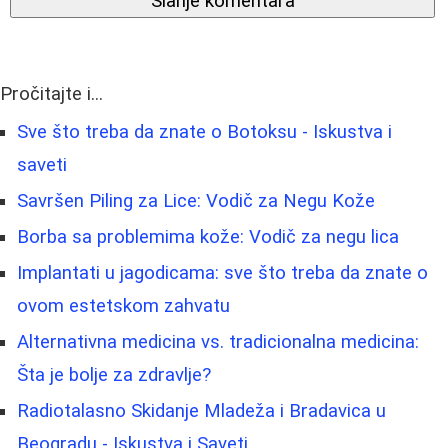
Slanje komentara
Pročitajte i...
Sve što treba da znate o Botoksu - Iskustva i
saveti
Savršen Piling za Lice: Vodič za Negu Kože
Borba sa problemima kože: Vodič za negu lica
Implantati u jagodicama: sve što treba da znate o
ovom estetskom zahvatu
Alternativna medicina vs. tradicionalna medicina:
Šta je bolje za zdravlje?
Radiotalasno Skidanje Mladeža i Bradavica u
Beogradu - Iskustva i Saveti