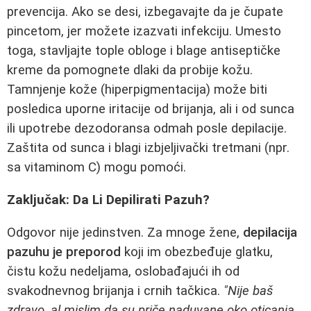
prevencija. Ako se desi, izbegavajte da je čupate
pincetom, jer možete izazvati infekciju. Umesto
toga, stavljajte tople obloge i blage antiseptičke
kreme da pomognete dlaki da probije kožu.
Tamnjenje kože (hiperpigmentacija) može biti
posledica uporne iritacije od brijanja, ali i od sunca
ili upotrebe dezodoransa odmah posle depilacije.
Zaštita od sunca i blagi izbjeljivački tretmani (npr.
sa vitaminom C) mogu pomoći.
Zaključak: Da Li Depilirati Pazuh?
Odgovor nije jedinstven. Za mnoge žene,
depilacija
pazuhu je preporod
koji im obezbeđuje glatku,
čistu kožu nedeljama, oslobađajući ih od
svakodnevnog brijanja i crnih tačkica.
"Nije baš
zdravo, al mislim da su priče naduvane oko oticanja