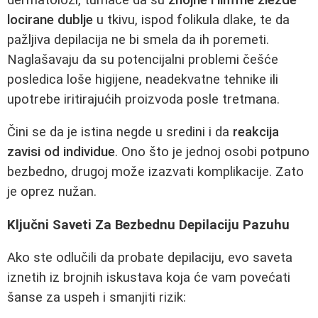
locirane dublje
u tkivu, ispod folikula dlake, te da
pažljiva depilacija ne bi smela da ih poremeti.
Naglašavaju da su potencijalni problemi češće
posledica loše higijene, neadekvatne tehnike ili
upotrebe iritirajućih proizvoda posle tretmana.
Čini se da je istina negde u sredini i da
reakcija
zavisi od individue
. Ono što je jednoj osobi potpuno
bezbedno, drugoj može izazvati komplikacije. Zato
je oprez nužan.
Ključni Saveti Za Bezbednu Depilaciju Pazuhu
Ako ste odlučili da probate depilaciju, evo saveta
iznetih iz brojnih iskustava koja će vam povećati
šanse za uspeh i smanjiti rizik: