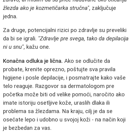
žlezda ako je kozmetičarka stručna"
, zaključuje
jedna.
Za druge, potencijalni rizici po zdravlje su preveliki
da bi se igrali.
"Zdravlje pre svega, tako da depilacija
ni u snu"
, kažu one.
Konačna odluka je lična.
Ako se odlučite da
probate, krenite oprezno, poštujte sva pravila
higijene i posle depilacije, i posmatrajte kako vaše
telo reaguje. Razgovor sa dermatologom pre
početka može biti od velike pomoći, naročito ako
imate istoriju osetljive kože, uraslih dlaka ili
problema sa žlezdama. Na kraju, cilj je da se
osećate lepo i udobno u svojoj koži - na način koji
je bezbedan za vas.