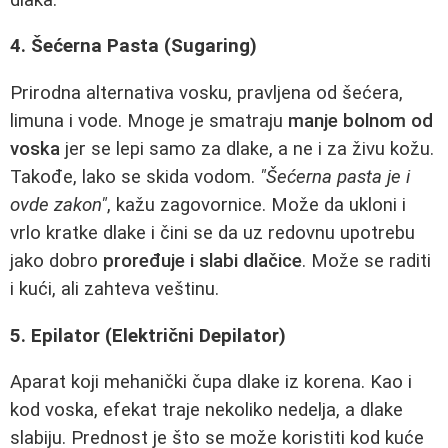
4. Šećerna Pasta (Sugaring)
Prirodna alternativa vosku, pravljena od šećera,
limuna i vode. Mnoge je smatraju
manje bolnom od
voska
jer se lepi samo za dlake, a ne i za živu kožu.
Takođe, lako se skida vodom.
"Šećerna pasta je i
ovde zakon"
, kažu zagovornice. Može da ukloni i
vrlo kratke dlake i čini se da uz redovnu upotrebu
jako dobro
proređuje i slabi dlačice
. Može se raditi
i kući, ali zahteva veštinu.
5. Epilator (Električni Depilator)
Aparat koji mehanički čupa dlake iz korena. Kao i
kod voska, efekat traje nekoliko nedelja, a dlake
slabiju. Prednost je što se može koristiti kod kuće