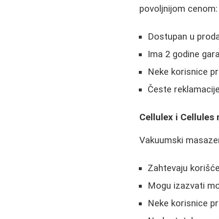
povoljnijom cenom:
Dostupan u prod
Ima 2 godine gara
Neke korisnice pr
Česte reklamacij
Cellulex i Cellules
Vakuumski masazeri 
Zahtevaju korišćen
Mogu izazvati mod
Neke korisnice p