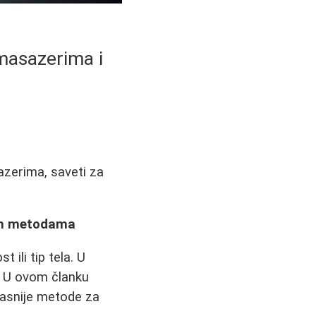
 masazerima i
sazerima, saveti za
nim metodama
 ili tip tela. U
. U ovom članku
kasnije metode za