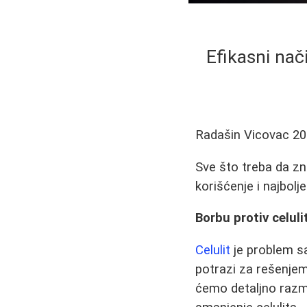
Efikasni nač
Radašin Vicovac
20
Sve što treba da zn
korišćenje i najbol
Borbu protiv celu
Celulit
je problem sa 
potrazi za rešenjem
ćemo detaljno razmo