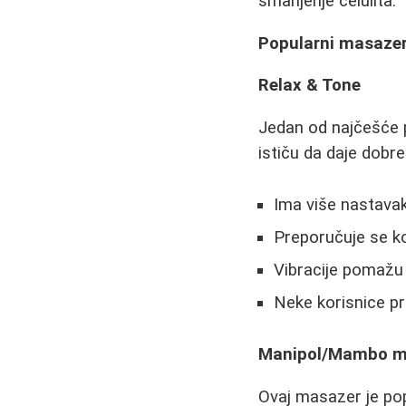
smanjenje celulita.
Popularni masazeri
Relax & Tone
Jedan od najčešće 
ističu da daje dobre
Ima više nastavak
Preporučuje se ko
Vibracije pomažu 
Neke korisnice p
Manipol/Mambo m
Ovaj masazer je pop