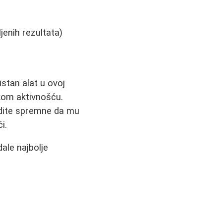
jenih rezultata)
istan alat u ovoj
čkom aktivnošću.
budite spremne da mu
i.
ale najbolje