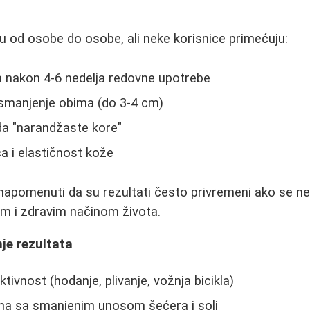
i
uju od osobe do osobe, ali neke korisnice primećuju:
a nakon 4-6 nedelja redovne upotrebe
 smanjenje obima (do 3-4 cm)
da "narandžaste kore"
a i elastičnost kože
napomenuti da su rezultati često privremeni ako se n
m i zdravim načinom života.
je rezultata
tivnost (hodanje, plivanje, vožnja bicikla)
ana sa smanjenim unosom šećera i soli