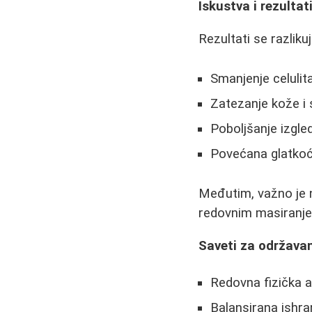
Iskustva i rezultat
Rezultati se razlik
Smanjenje celulit
Zatezanje kože i
Poboljšanje izgle
Povećana glatkoć
Međutim, važno je 
redovnim masiranje
Saveti za održavan
Redovna fizička ak
Balansirana ishr