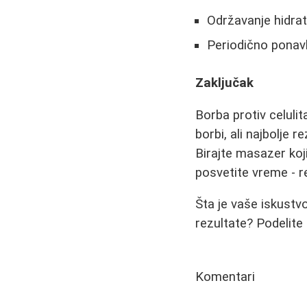
Održavanje hidrat
Periodično ponavl
Zaključak
Borba protiv celulit
borbi, ali najbolje 
Birajte masazer koj
posvetite vreme - r
Šta je vaše iskustv
rezultate? Podelite
Komentari