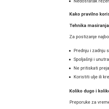
Nedostatak rezer
Kako pravilno kori
Tehnika masiranj
Za postizanje najbol
Prednju i zadnju 
Spoljašnji i unut
Ne pritiskati prej
Koristiti ulje ili k
Koliko dugo i koli
Preporuke za vreme 