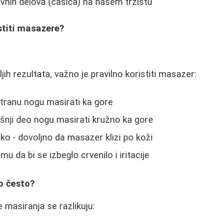
vnih delova (čašica) na našem tržištu
stiti masazere?
a
jih rezultata, važno je pravilno koristiti masazer:
stranu nogu masirati ka gore
rašnji deo nogu masirati kružno ka gore
ako - dovoljno da masazer klizi po koži
remu da bi se izbeglo crvenilo i iritacije
ko često?
masiranja se razlikuju: