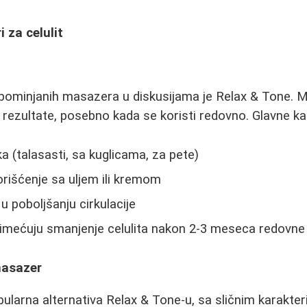
 za celulit
pominjanih masazera u diskusijama je Relax & Tone. 
 rezultate, posebno kada se koristi redovno. Glavne kar
a (talasasti, sa kuglicama, za pete)
rišćenje sa uljem ili kremom
u poboljšanju cirkulacije
rimećuju smanjenje celulita nakon 2-3 meseca redovne
asazer
ularna alternativa Relax & Tone-u, sa sličnim karakter