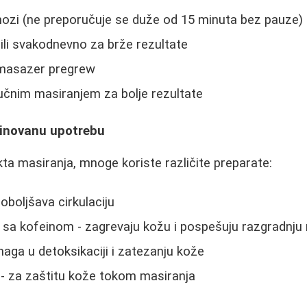
nozi (ne preporučuje se duže od 15 minuta bez pauze)
 ili svakodnevno za brže rezultate
 masazer pregrew
učnim masiranjem za bolje rezultate
inovanu upotrebu
ta masiranja, mnoge koriste različite preparate:
poboljšava cirkulaciju
e sa kofeinom - zagrevaju kožu i pospešuju razgradnju
aga u detoksikaciji i zatezanju kože
o - za zaštitu kože tokom masiranja