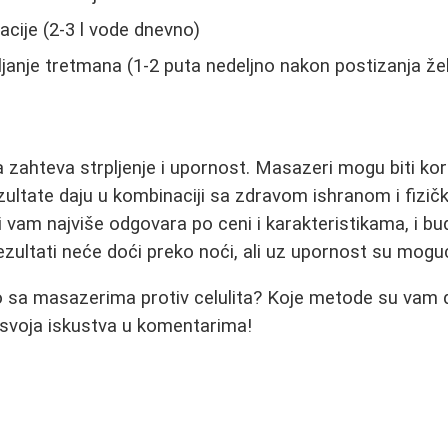
acije (2-3 l vode dnevno)
janje tretmana (1-2 puta nedeljno nakon postizanja žel
a zahteva strpljenje i upornost. Masazeri mogu biti kor
rezultate daju u kombinaciji sa zdravom ishranom i fizi
i vam najviše odgovara po ceni i karakteristikama, i 
ezultati neće doći preko noći, ali uz upornost su moguć
o sa masazerima protiv celulita? Koje metode su vam d
 svoja iskustva u komentarima!