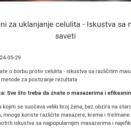
ini za uklanjanje celulita - Iskustva sa
saveti
24-05-29
ate o borbu protiv celulita - iskustva sa različitim ma
je metode za postizanje rezultata
lita: Sve što treba da znate o masazerima i efikas
kojim se suočava veliki broj žena, bez obzira na starost
, mnoge koriste različite masazere, kreme i tretmane
triti iskustva sa najpopularnijim masazerima i najefi