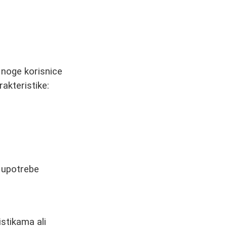
Mnoge korisnice
akteristike:
 upotrebe
istikama ali