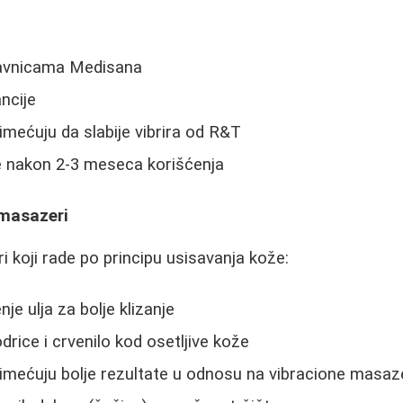
avnicama Medisana
ncije
imećuju da slabije vibrira od R&T
e nakon 2-3 meseca korišćenja
 masazeri
koji rade po principu usisavanja kože:
je ulja za bolje klizanje
rice i crvenilo kod osetljive kože
rimećuju bolje rezultate u odnosu na vibracione masaz