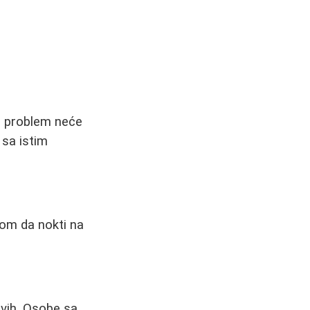
se problem neće
 sa istim
rom da nokti na
svih. Osobe sa