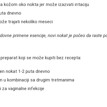
sa kožom oko nokta jer može izazvati iritaciju
puta dnevno
že trajati nekoliko meseci
ovne primene esencije, novi nokat je počeo da raste po
 preparat koji se može kupiti bez recepta:
ćen nokat 1-2 puta dnevno
n u kombinaciji sa drugim tretmanima
i za vaginalne infekcije