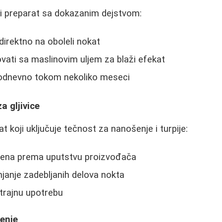
ni preparat sa dokazanim dejstvom:
direktno na oboleli nokat
ati sa maslinovim uljem za blaži efekat
kodnevno tokom nekoliko meseci
a gljivice
t koji uključuje tečnost za nanošenje i turpije:
mena prema uputstvu proizvođača
njanje zadebljanih delova nokta
rajnu upotrebu
čenje