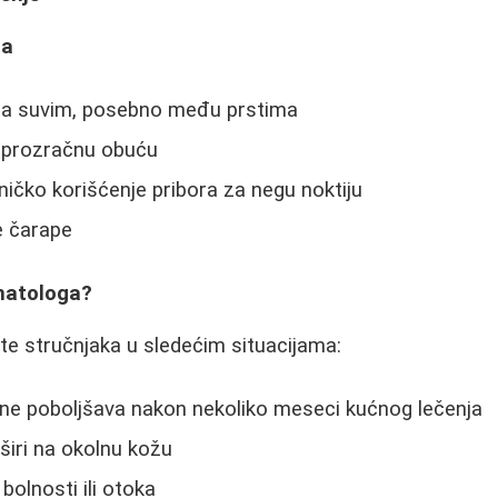
ja
la suvim, posebno među prstima
, prozračnu obuću
ničko korišćenje pribora za negu noktiju
e čarape
matologa?
e stručnjaka u sledećim situacijama:
 ne poboljšava nakon nekoliko meseci kućnog lečenja
 širi na okolnu kožu
bolnosti ili otoka