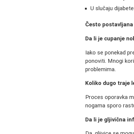
U slučaju dijabete
Često postavljana
Da li je cupanje n
Iako se ponekad pre
ponoviti. Mnogi kori
problemima.
Koliko dugo traje 
Proces oporavka mo
nogama sporo rast
Da li je gljivična i
Da, gljivice se mog