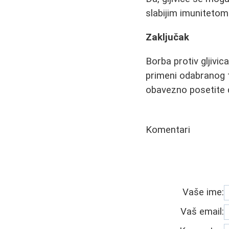
slabijim imunitetom
Zaključak
Borba protiv gljivic
primeni odabranog tr
obavezno posetite d
Komentari
Vaše ime:
Vaš email: