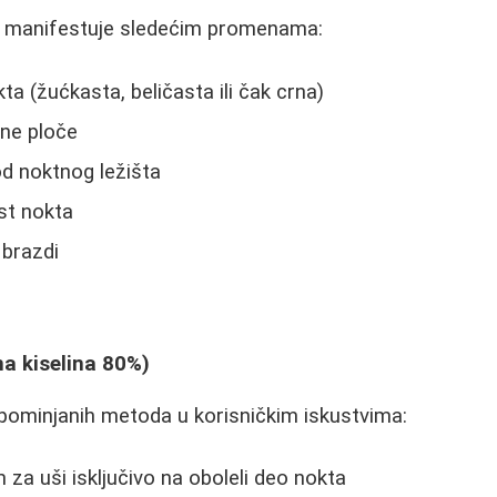
o manifestuje sledećim promenama:
a (žućkasta, beličasta ili čak crna)
tne ploče
d noktnog ležišta
ost nokta
 brazdi
i
na kiselina 80%)
pominjanih metoda u korisničkim iskustvima:
 za uši isključivo na oboleli deo nokta