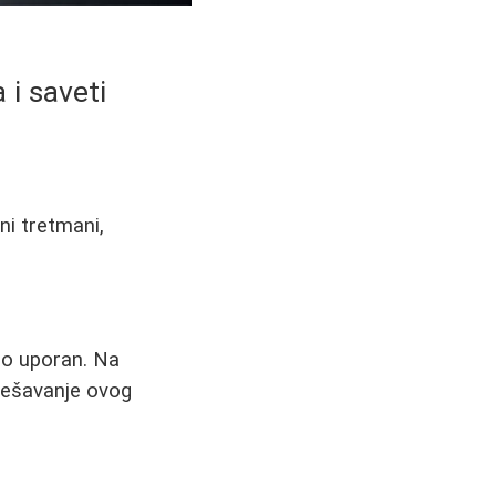
 i saveti
ni tretmani,
tno uporan. Na
 rešavanje ovog