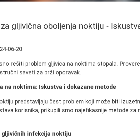
za gljivična oboljenja noktiju - Iskustva
24-06-20
sno rešiti problem gljivica na noktima stopala. Provere
 stručni saveti za brži oporavak.
ica na noktima: Iskustva i dokazane metode
noktiju predstavljaju čest problem koji može biti izuze
stava korisnika, prikupili smo najefikasnije metode za
ljivičnih infekcija noktiju