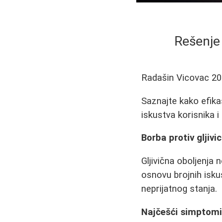
Rešenje 
Radašin Vicovac
20
Saznajte kako efika
iskustva korisnika i
Borba protiv gljiv
Gljivična oboljenja 
osnovu brojnih isku
neprijatnog stanja.
Najčešći simptomi g