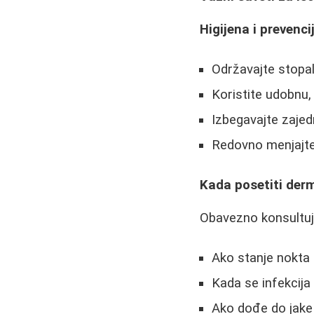
Higijena i prevenci
Održavajte stopa
Koristite udobnu
Izbegavajte zajed
Redovno menjajt
Kada posetiti der
Obavezno konsultujt
Ako stanje nokta
Kada se infekcija
Ako dođe do jake 