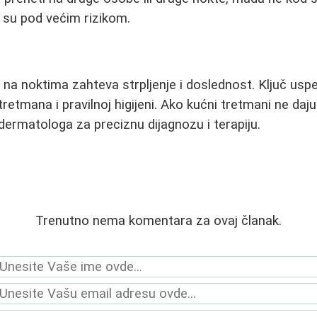
 su pod većim rizikom.
a na noktima zahteva strpljenje i doslednost. Ključ usp
etmana i pravilnoj higijeni. Ako kućni tretmani ne daju
ermatologa za preciznu dijagnozu i terapiju.
Trenutno nema komentara za ovaj članak.