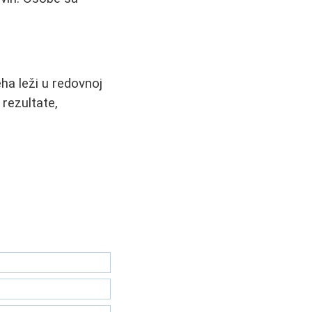
eha leži u redovnoj
 rezultate,