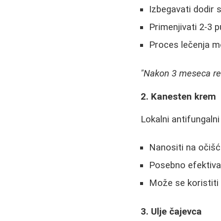
Izbegavati dodir 
Primenjivati 2-3 
Proces lečenja mo
"Nakon 3 meseca red
2. Kanesten krem
Lokalni antifungalni
Nanositi na očiš
Posebno efektiva
Može se koristiti 
3. Ulje čajevca