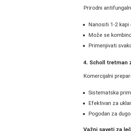
Prirodni antifungal
Nanositi 1-2 kapi 
Može se kombinov
Primenjivati sva
4. Scholl tretman z
Komercijalni prepara
Sistematska pri
Efektivan za ukla
Pogodan za dugot
Važni saveti za le