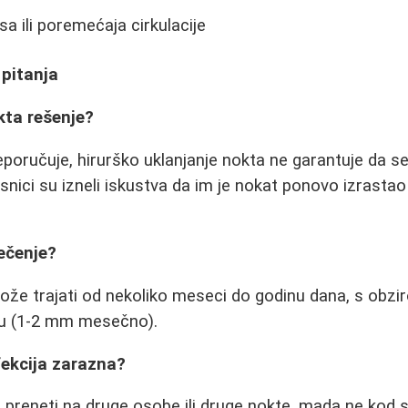
sa ili poremećaja cirkulacije
 pitanja
okta rešenje?
poručuje, hirurško uklanjanje nokta ne garantuje da 
snici su izneli iskustva da im je nokat ponovo izrastao
lečenje?
že trajati od nekoliko meseci do godinu dana, s obzi
u (1-2 mm mesečno).
nfekcija zarazna?
u preneti na druge osobe ili druge nokte, mada ne kod 