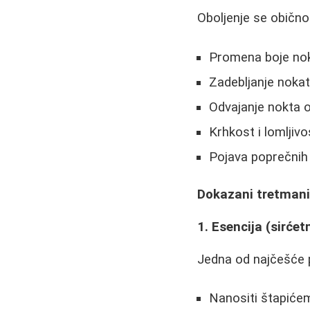
Oboljenje se običn
Promena boje nokt
Zadebljanje noka
Odvajanje nokta o
Krhkost i lomljiv
Pojava poprečnih
Dokazani tretman
1. Esencija (sirćet
Jedna od najčešće 
Nanositi štapićem