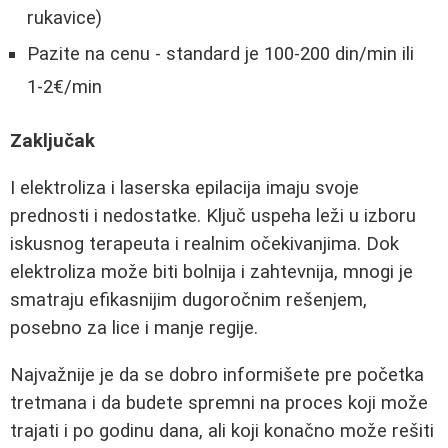
rukavice)
Pazite na cenu - standard je 100-200 din/min ili
1-2€/min
Zaključak
I elektroliza i laserska epilacija imaju svoje
prednosti i nedostatke. Ključ uspeha leži u izboru
iskusnog terapeuta i realnim očekivanjima. Dok
elektroliza može biti bolnija i zahtevnija, mnogi je
smatraju efikasnijim dugoročnim rešenjem,
posebno za lice i manje regije.
Najvažnije je da se dobro informišete pre početka
tretmana i da budete spremni na proces koji može
trajati i po godinu dana, ali koji konačno može rešiti