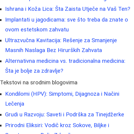
Ishrana i Koža Lica: Šta Zaista Utječe na Vaš Ten?
Implantati u jagodicama: sve što treba da znate o
ovom estetskom zahvatu
Ultrazvučna Kavitacija: Rešenje za Smanjenje
Masnih Naslaga Bez Hirurških Zahvata
Alternativna medicina vs. tradicionalna medicina:
Šta je bolje za zdravlje?
Tekstovi na srodnim blogovima
Kondilomi (HPV): Simptomi, Dijagnoza i Načini
Lečenja
Grudi u Razvoju: Saveti i Podrška za Tinejdžerke
Prirodni Eliksiri: Vodič kroz Sokove, Biljke i