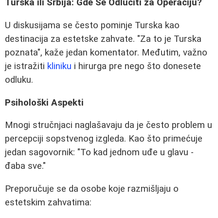
Turska ili Srbija: Gde Se Odlučiti za Operaciju?
U diskusijama se često pominje Turska kao
destinacija za estetske zahvate. "Za to je Turska
poznata", kaže jedan komentator. Međutim, važno
je istražiti
kliniku
i hirurga pre nego što donesete
odluku.
Psihološki Aspekti
Mnogi stručnjaci naglašavaju da je često problem u
percepciji sopstvenog izgleda. Kao što primećuje
jedan sagovornik: "To kad jednom uđe u glavu -
đaba sve."
Preporučuje se da osobe koje razmišljaju o
estetskim zahvatima: