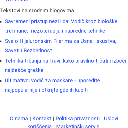
Tekstovi na srodnim blogovima
Savremeni pristup nezi lica: Vodič kroz biološke
tretmane, mezoterapiju i napredne tehnike
Sve o Hijaluronskim Filerima za Usne: Iskustva,
Saveti i Bezbednost
Tehnika trčanja na travi: kako pravilno trčati i izbeći
najčešće greške
Ultimativni vodič za maskare - uporedite
najpopularnije i otkrijte gde ih kupiti
O nama
|
Kontakt
|
Politika privatnosti
|
Uslovi
korišćenja
|
Marketinški servisi