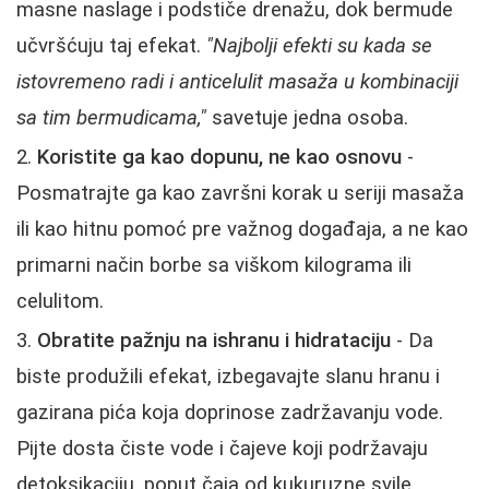
masne naslage i podstiče drenažu, dok bermude
učvršćuju taj efekat.
"Najbolji efekti su kada se
istovremeno radi i anticelulit masaža u kombinaciji
sa tim bermudicama,"
savetuje jedna osoba.
Koristite ga kao dopunu, ne kao osnovu
-
Posmatrajte ga kao završni korak u seriji masaža
ili kao hitnu pomoć pre važnog događaja, a ne kao
primarni način borbe sa viškom kilograma ili
celulitom.
Obratite pažnju na ishranu i hidrataciju
- Da
biste produžili efekat, izbegavajte slanu hranu i
gazirana pića koja doprinose zadržavanju vode.
Pijte dosta čiste vode i čajeve koji podržavaju
detoksikaciju, poput čaja od kukuruzne svile.