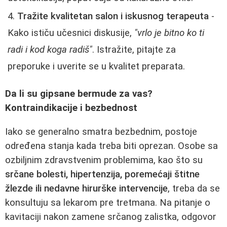
Tražite kvalitetan salon i iskusnog terapeuta
-
Kako ističu učesnici diskusije,
"vrlo je bitno ko ti
radi i kod koga radiš"
. Istražite, pitajte za
preporuke i uverite se u kvalitet preparata.
Da li su gipsane bermude za vas?
Kontraindikacije i bezbednost
Iako se generalno smatra bezbednim, postoje
određena stanja kada treba biti oprezan. Osobe sa
ozbiljnim zdravstvenim problemima, kao što su
srčane bolesti, hipertenzija, poremećaji štitne
žlezde ili nedavne hirurške intervencije
, treba da se
konsultuju sa lekarom pre tretmana. Na pitanje o
kavitaciji nakon zamene srčanog zalistka, odgovor