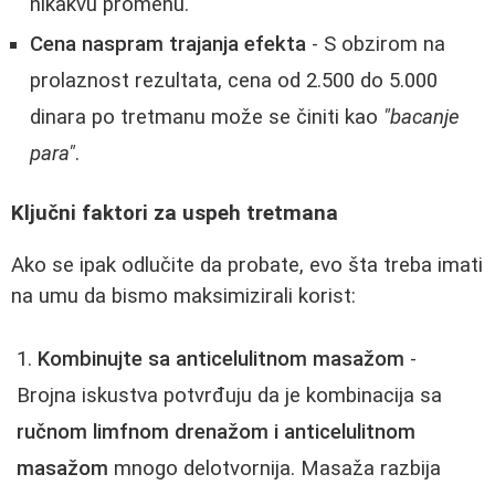
nikakvu promenu.
Cena naspram trajanja efekta
- S obzirom na
prolaznost rezultata, cena od 2.500 do 5.000
dinara po tretmanu može se činiti kao
"bacanje
para"
.
Ključni faktori za uspeh tretmana
Ako se ipak odlučite da probate, evo šta treba imati
na umu da bismo maksimizirali korist:
Kombinujte sa anticelulitnom masažom
-
Brojna iskustva potvrđuju da je kombinacija sa
ručnom limfnom drenažom i anticelulitnom
masažom
mnogo delotvornija. Masaža razbija