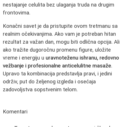
nestajanje celulita bez ulaganja truda na drugim
frontovima.
Konačni savet je da pristupite ovom tretmanu sa
realnim očekivanjima. Ako vam je potreban hitan
rezultat za važan dan, mogu biti odlična opcija. Ali
ako tražite dugoročnu promenu figure, uložite
vreme i energiju u
uravnoteženu ishranu, redovno
vežbanje i profesionalne anticelulitne masaže
.
Upravo ta kombinacija predstavlja pravi, i jedini
održiv, put do željenog izgleda i osećaja
zadovoljstva sopstvenim telom.
Komentari