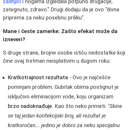
zadnjici
i nogama izgledala potpuno drugačije,
zategnuto, zdravo." Drugi dodaju da je ovo "divna
priprema za neku posebnu priliku".
Mane i česte zamerke: Zašto efekat može da
izneveri?
S druge strane, brojne osobe ističu nedostatke koji
čine ovaj tretman neisplativim u dugom roku:
Kratkotrajnost rezultata
- Ovo je najčešće
pominjani problem. Gubitak obima postignut je
isključivo eliminacijom vode, koju organizam
brzo nadoknađuje
. Kao što neko primeti:
"Skine
se taj jedan konfekcijski broj, ali rezultat je
kratkoročan... jedino je dobro za neku specijalnu