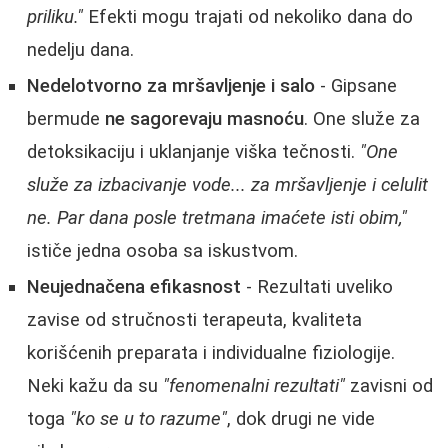
priliku."
Efekti mogu trajati od nekoliko dana do
nedelju dana.
Nedelotvorno za mršavljenje i salo
- Gipsane
bermude
ne sagorevaju masnoću
. One služe za
detoksikaciju i uklanjanje viška tečnosti.
"One
služe za izbacivanje vode... za mršavljenje i celulit
ne. Par dana posle tretmana imaćete isti obim,"
ističe jedna osoba sa iskustvom.
Neujednačena efikasnost
- Rezultati uveliko
zavise od stručnosti terapeuta, kvaliteta
korišćenih preparata i individualne fiziologije.
Neki kažu da su
"fenomenalni rezultati"
zavisni od
toga
"ko se u to razume"
, dok drugi ne vide