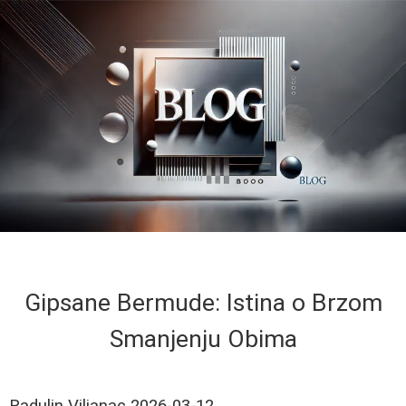
Gipsane Bermude: Istina o Brzom
Smanjenju Obima
Radulin Viljanac
2026-03-12