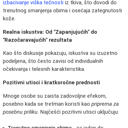
izbacivanje viška tečnosti
iz tkiva, što dovodi do
trenutnog smanjenja obima i osećaja zategnutosti
kože.
Realna iskustva: Od "Zapanjujućih" do
"Razočaravajućih" rezultata
Kao što diskusije pokazuju, iskustva su izuzetno
podeljena, što često zavisi od individualnih
očekivanja i telesnih karakteristika.
Pozitivni utisci i kratkoročne prednosti
Mnoge osobe su zaista zadovoljne efekom,
posebno kada se tretman koristi kao
priprema za
posebnu priliku
. Najčešći pozitivni utisci uključuju: