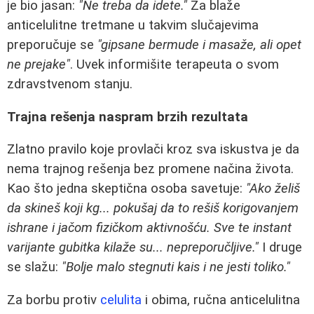
je bio jasan:
"Ne treba da idete."
Za blaže
anticelulitne tretmane u takvim slučajevima
preporučuje se
"gipsane bermude i masaže, ali opet
ne prejake"
. Uvek informišite terapeuta o svom
zdravstvenom stanju.
Trajna rešenja naspram brzih rezultata
Zlatno pravilo koje provlači kroz sva iskustva je da
nema trajnog rešenja bez promene načina života.
Kao što jedna skeptična osoba savetuje:
"Ako želiš
da skineš koji kg... pokušaj da to rešiš korigovanjem
ishrane i jačom fizičkom aktivnošću. Sve te instant
varijante gubitka kilaže su... nepreporučljive."
I druge
se slažu:
"Bolje malo stegnuti kais i ne jesti toliko."
Za borbu protiv
celulita
i obima, ručna anticelulitna