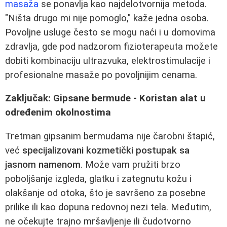
masaža
se ponavlja kao najdelotvornija metoda.
"Ništa drugo mi nije pomoglo," kaže jedna osoba.
Povoljne usluge često se mogu naći i u domovima
zdravlja, gde pod nadzorom fizioterapeuta možete
dobiti kombinaciju ultrazvuka, elektrostimulacije i
profesionalne masaže po povoljnijim cenama.
Zaključak: Gipsane bermude - Koristan alat u
određenim okolnostima
Tretman gipsanim bermudama nije čarobni štapić,
već
specijalizovani kozmetički postupak sa
jasnom namenom
. Može vam pružiti brzo
poboljšanje izgleda, glatku i zategnutu kožu i
olakšanje od otoka, što je savršeno za posebne
prilike ili kao dopuna redovnoj nezi tela. Međutim,
ne očekujte trajno mršavljenje ili čudotvorno