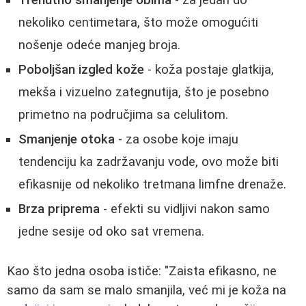
Trenutno smanjenje obima
- za jedan do
nekoliko centimetara, što može omogućiti
nošenje odeće manjeg broja.
Poboljšan izgled kože
- koža postaje glatkija,
mekša i vizuelno zategnutija, što je posebno
primetno na područjima sa celulitom.
Smanjenje otoka
- za osobe koje imaju
tendenciju ka zadržavanju vode, ovo može biti
efikasnije od nekoliko tretmana limfne drenaže.
Brza priprema
- efekti su vidljivi nakon samo
jedne sesije od oko sat vremena.
Kao što jedna osoba ističe: "Zaista efikasno, ne
samo da sam se malo smanjila, već mi je koža na