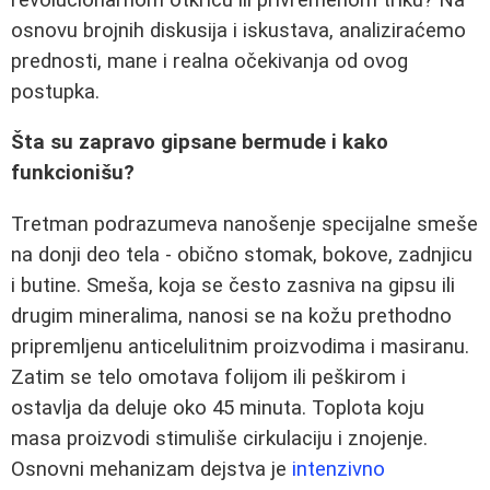
osnovu brojnih diskusija i iskustava, analiziraćemo
prednosti, mane i realna očekivanja od ovog
postupka.
Šta su zapravo gipsane bermude i kako
funkcionišu?
Tretman podrazumeva nanošenje specijalne smeše
na donji deo tela - obično stomak, bokove, zadnjicu
i butine. Smeša, koja se često zasniva na gipsu ili
drugim mineralima, nanosi se na kožu prethodno
pripremljenu anticelulitnim proizvodima i masiranu.
Zatim se telo omotava folijom ili peškirom i
ostavlja da deluje oko 45 minuta. Toplota koju
masa proizvodi stimuliše cirkulaciju i znojenje.
Osnovni mehanizam dejstva je
intenzivno