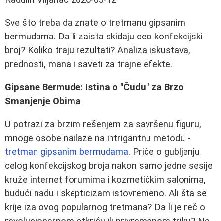
Sve što treba da znate o tretmanu gipsanim
bermudama. Da li zaista skidaju ceo konfekcijski
broj? Koliko traju rezultati? Analiza iskustava,
prednosti, mana i saveti za trajne efekte.
Gipsane Bermude: Istina o "Čudu" za Brzo
Smanjenje Obima
U potrazi za brzim rešenjem za savršenu figuru,
mnoge osobe nailaze na intrigantnu metodu -
tretman gipsanim bermudama
. Priče o gubljenju
celog konfekcijskog broja nakon samo jedne sesije
kruže internet forumima i kozmetičkim salonima,
budući nadu i skepticizam istovremeno. Ali šta se
krije iza ovog popularnog tretmana? Da li je reč o
revolucionarnom otkriću ili privremenom triku? Na