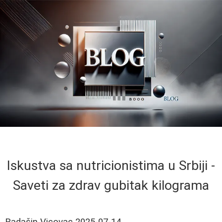
Iskustva sa nutricionistima u Srbiji -
Saveti za zdrav gubitak kilograma
Radašin Vicovac
2025-07-14