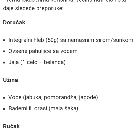
daje sledeće preporuke:
Doručak
Integralni hleb (50g) sa nemasnim sirom/sunkom
Ovsene pahuljice sa voćem
Jaja (1 celo + belanca)
Užina
Voće (jabuka, pomorandža, jagode)
Bademi ili orasi (mala šaka)
Ručak