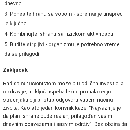
dnevno
Ponesite hranu sa sobom - spremanje unapred
je ključno
Kombinujte ishranu sa fizičkom aktivnošću
Budite strpljivi - organizmu je potrebno vreme
da se prilagodi
Zaključak
Rad sa nutricionistom može biti odlična investicija
u zdravlje, ali ključ uspeha leži u pronalaženju
stručnjaka čiji pristup odgovara vašem načinu
života. Kao što jedan korisnik kaže: "Najvažnije je
da plan ishrane bude realan, prilagođen vašim
dnevnim obavezama i sasvim održiv". Bez obzira da