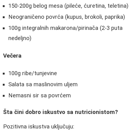
150-200g belog mesa (pileće, ćuretina, teletina)
Neograničeno povrća (kupus, brokoli, paprika)
100g integralnih makarona/pirinača (2-3 puta
nedeljno)
Večera
100g ribe/tunjevine
Salata sa maslinovim uljem
Nemasni sir sa povrćem
Šta čini dobro iskustvo sa nutricionistom?
Pozitivna iskustva uključuju: