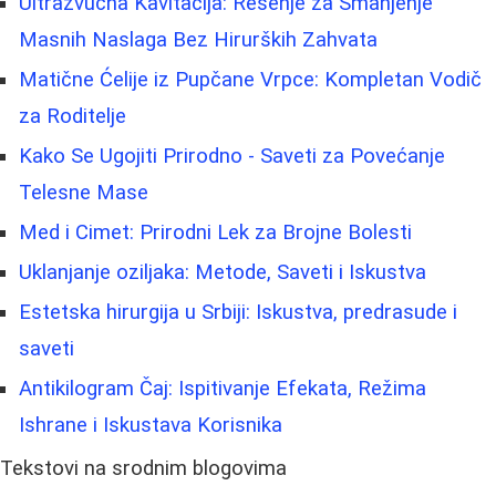
Ultrazvučna Kavitacija: Rešenje za Smanjenje
Masnih Naslaga Bez Hirurških Zahvata
Matične Ćelije iz Pupčane Vrpce: Kompletan Vodič
za Roditelje
Kako Se Ugojiti Prirodno - Saveti za Povećanje
Telesne Mase
Med i Cimet: Prirodni Lek za Brojne Bolesti
Uklanjanje oziljaka: Metode, Saveti i Iskustva
Estetska hirurgija u Srbiji: Iskustva, predrasude i
saveti
Antikilogram Čaj: Ispitivanje Efekata, Režima
Ishrane i Iskustava Korisnika
Tekstovi na srodnim blogovima