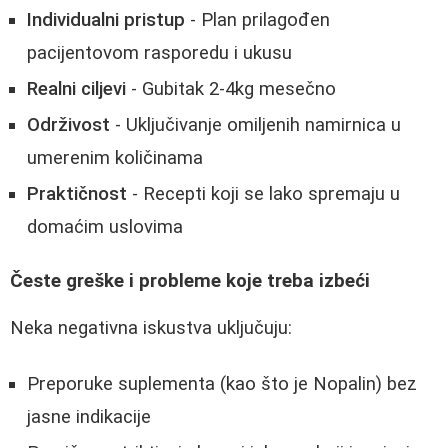
Individualni pristup
- Plan prilagođen
pacijentovom rasporedu i ukusu
Realni ciljevi
- Gubitak 2-4kg mesečno
Održivost
- Uključivanje omiljenih namirnica u
umerenim količinama
Praktičnost
- Recepti koji se lako spremaju u
domaćim uslovima
Česte greške i probleme koje treba izbeći
Neka negativna iskustva uključuju:
Preporuke suplementa (kao što je Nopalin) bez
jasne indikacije