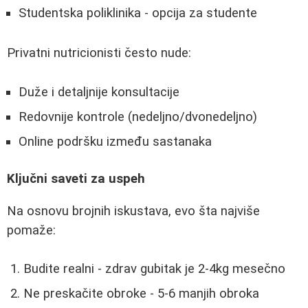
Studentska poliklinika - opcija za studente
Privatni nutricionisti često nude:
Duže i detaljnije konsultacije
Redovnije kontrole (nedeljno/dvonedeljno)
Online podršku između sastanaka
Ključni saveti za uspeh
Na osnovu brojnih iskustava, evo šta najviše
pomaže:
Budite realni - zdrav gubitak je 2-4kg mesečno
Ne preskačite obroke - 5-6 manjih obroka