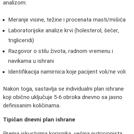
analizom:
Meranje visine, težine i procenata masti/mišića
Laboratorijske analize krvi (holesterol, šećer,
trigliceridi)
Razgovor o stilu života, radnom vremenu i
navikama u ishrani
Identifikacija namirnica koje pacijent voli/ne voli
Nakon toga, sastavlja se individualni plan ishrane
koji obično uključuje 5-6 obroka dnevno sa jasno
definisanim količinama.
Tipičan dnevni plan ishrane
Prema iskustvima korisnika, većina nutricionista