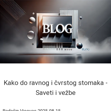
Kako do ravnog i čvrstog stomaka -
Saveti i vežbe
Radašin Vicovac
2025-08-15