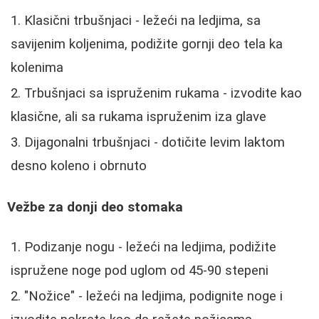
Klasični trbušnjaci - ležeći na ledjima, sa
savijenim koljenima, podižite gornji deo tela ka
kolenima
Trbušnjaci sa ispruženim rukama - izvodite kao
klasične, ali sa rukama ispruženim iza glave
Dijagonalni trbušnjaci - dotičite levim laktom
desno koleno i obrnuto
Vežbe za donji deo stomaka
Podizanje nogu - ležeći na ledjima, podižite
ispružene noge pod uglom od 45-90 stepeni
"Nožice" - ležeći na ledjima, podignite noge i