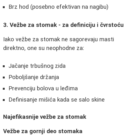
Brz hod (posebno efektivan na nagibu)
3. Vežbe za stomak - za definiciju i čvrstoću
Iako vežbe za stomak ne sagorevaju masti
direktno, one su neophodne za:
Jačanje trbušnog zida
Poboljšanje držanja
Prevenciju bolova u leđima
Definisanje mišića kada se salo skine
Najefikasnije vežbe za stomak
Vežbe za gornji deo stomaka