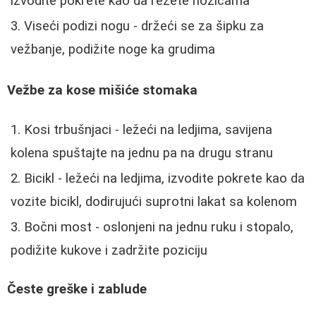
izvodite pokrete kao da režete nožicama
Viseći podizi nogu - držeći se za šipku za
vežbanje, podižite noge ka grudima
Vežbe za kose mišiće stomaka
Kosi trbušnjaci - ležeći na ledjima, savijena
kolena spuštajte na jednu pa na drugu stranu
Bicikl - ležeći na ledjima, izvodite pokrete kao da
vozite bicikl, dodirujući suprotni lakat sa kolenom
Bočni most - oslonjeni na jednu ruku i stopalo,
podižite kukove i zadržite poziciju
Česte greške i zablude