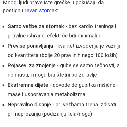
Mnogi ljudi prave iste greške u pokušaju da
postignu
ravan stomak
:
Samo vežbe za stomak
- bez kardio treninga i
pravilne ishrane, efekti će biti minimalni
Previše ponavljanja
- kvalitet izvođenja je važniji
od kvantiteta (bolje 20 pravilnih nego 100 loših)
Pojasevi za znojenje
- gube se samo tečnosti, a
ne masti, i mogu biti štetni po zdravlje
Ekstremne dijete
- dovode do gubitka mišićne
mase i usporavanja metabolizma
Nepravilno disanje
- pri vežbama treba izdisati
pri naprezanju (podizanju tela/nogu)