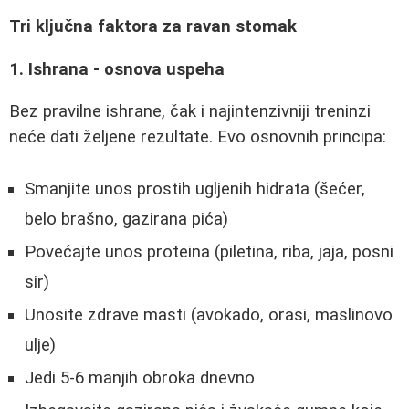
Tri ključna faktora za ravan stomak
1. Ishrana - osnova uspeha
Bez pravilne ishrane, čak i najintenzivniji treninzi
neće dati željene rezultate. Evo osnovnih principa:
Smanjite unos prostih ugljenih hidrata (šećer,
belo brašno, gazirana pića)
Povećajte unos proteina (piletina, riba, jaja, posni
sir)
Unosite zdrave masti (avokado, orasi, maslinovo
ulje)
Jedi 5-6 manjih obroka dnevno