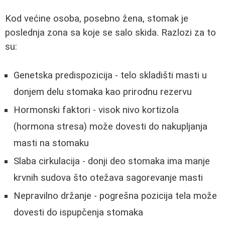
Kod većine osoba, posebno žena, stomak je
poslednja zona sa koje se salo skida. Razlozi za to
su:
Genetska predispozicija - telo skladišti masti u
donjem delu stomaka kao prirodnu rezervu
Hormonski faktori - visok nivo kortizola
(hormona stresa) može dovesti do nakupljanja
masti na stomaku
Slaba cirkulacija - donji deo stomaka ima manje
krvnih sudova što otežava sagorevanje masti
Nepravilno držanje - pogrešna pozicija tela može
dovesti do ispupčenja stomaka