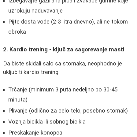
Izbegavajte gazirana pića i žvakaće gumne koje
uzrokuju naduvavanje
Pijte dosta vode (2-3 litra dnevno), ali ne tokom
obroka
2. Kardio trening - ključ za sagorevanje masti
Da biste skidali salo sa stomaka, neophodno je
uključiti kardio trening:
Trčanje (minimum 3 puta nedeljno po 30-45
minuta)
Plivanje (odlično za celo telo, posebno stomak)
Voznja bicikla ili sobnog bicikla
Preskakanje konopca