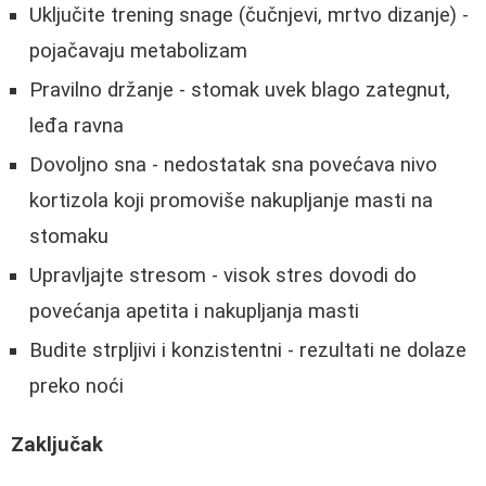
Uključite trening snage (čučnjevi, mrtvo dizanje) -
pojačavaju metabolizam
Pravilno držanje - stomak uvek blago zategnut,
leđa ravna
Dovoljno sna - nedostatak sna povećava nivo
kortizola koji promoviše nakupljanje masti na
stomaku
Upravljajte stresom - visok stres dovodi do
povećanja apetita i nakupljanja masti
Budite strpljivi i konzistentni - rezultati ne dolaze
preko noći
Zaključak