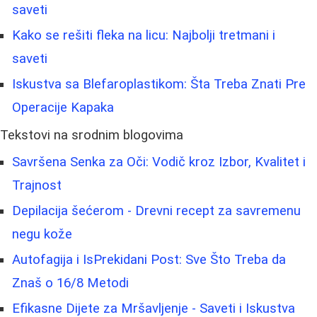
saveti
Kako se rešiti fleka na licu: Najbolji tretmani i
saveti
Iskustva sa Blefaroplastikom: Šta Treba Znati Pre
Operacije Kapaka
Tekstovi na srodnim blogovima
Savršena Senka za Oči: Vodič kroz Izbor, Kvalitet i
Trajnost
Depilacija šećerom - Drevni recept za savremenu
negu kože
Autofagija i IsPrekidani Post: Sve Što Treba da
Znaš o 16/8 Metodi
Efikasne Dijete za Mršavljenje - Saveti i Iskustva