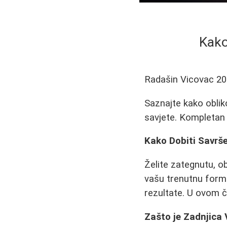
Kako
Radašin Vicovac
20
Saznajte kako obliko
savjete. Kompletan 
Kako Dobiti Savrše
Želite zategnutu, o
vašu trenutnu formu
rezultate. U ovom č
Zašto je Zadnjica