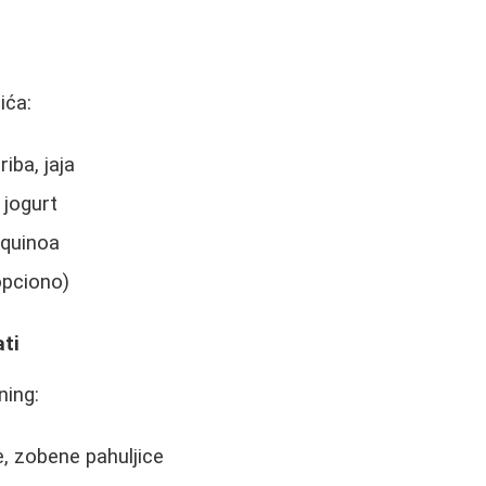
ića:
riba, jaja
 jogurt
 quinoa
opciono)
ati
ning:
e, zobene pahuljice