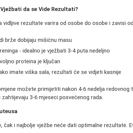
Vježbati da se Vide Rezultati?
vidljive rezultate varira od osobe do osobe i zavisi od
udi brže dobijaju mišićnu masu
eninga - idealno je vježbati 3-4 puta nedeljno
voljno proteina je ključan
o imate viška sala, rezultati će se vidjeti kasnije
omjene možete primijetiti nakon 4-6 nedelja redovnog t
 zahtijevaju 3-6 mjeseci posvećenog rada.
luteusa
, čak i najbolje vježbe neće dati optimalne rezultate. E