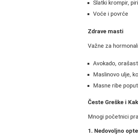
Slatki krompir, pir
Voće i povrće
Zdrave masti
Važne za hormonal
Avokado, orašast
Maslinovo ulje, k
Masne ribe poput
Česte Greške i Kako
Mnogi početnici pra
1. Nedovoljno opte