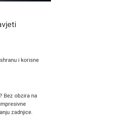
vjeti
ishranu i korisne
m? Bez obzira na
 impresivne
anju zadnjice.