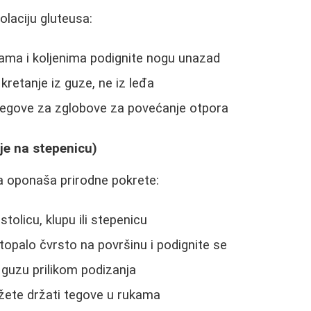
olaciju gluteusa:
ama i koljenima podignite nogu unazad
kretanje iz guze, ne iz leđa
 tegove za zglobove za povećanje otpora
je na stepenicu)
a oponaša prirodne pokrete:
stolicu, klupu ili stepenicu
topalo čvrsto na površinu i podignite se
 guzu prilikom podizanja
žete držati tegove u rukama