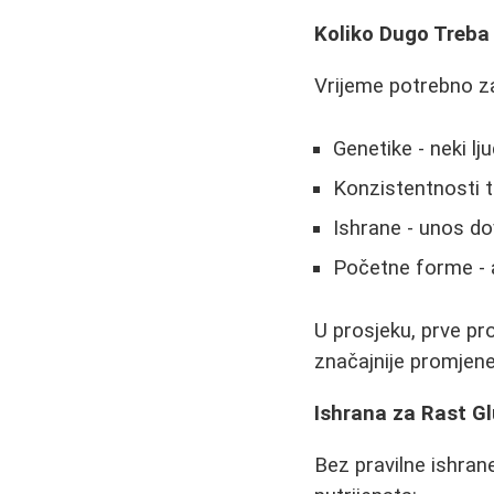
Koliko Dugo Treba 
Vrijeme potrebno za 
Genetike - neki lj
Konzistentnosti tr
Ishrane - unos do
Početne forme - ak
U prosjeku, prve pr
značajnije promjene
Ishrana za Rast G
Bez pravilne ishrane