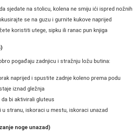
a sjedate na stolicu, kolena ne smiju ići ispred nožnih 
okusirajte se na guzu i gurnite kukove naprijed
te koristiti utege, sipku ili ranac pun knjiga
s)
obro pogađaju zadnjicu i stražnju ložu butina:
korak naprijed i spustite zadnje koleno prema podu
staje iznad gležnja
da bi aktivirali gluteus
ci u stranu, iskoraci u mestu, iskoraci unazad
izanje noge unazad)