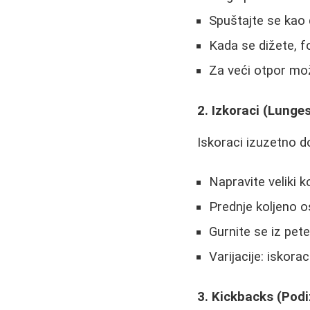
Spuštajte se kao d
Kada se dižete, f
Za veći otpor može
2. Izkoraci (Lunge
Iskoraci izuzetno d
Napravite veliki 
Prednje koljeno o
Gurnite se iz pete 
Varijacije: iskora
3. Kickbacks (Pod