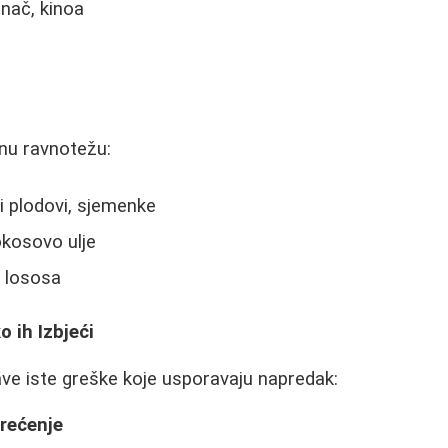
inač, kinoa
nu ravnotežu:
i plodovi, sjemenke
okosovo ulje
 lososa
 ih Izbjeći
ve iste greške koje usporavaju napredak:
rećenje