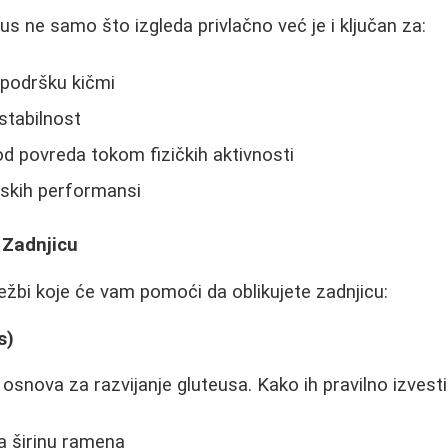
us ne samo što izgleda privlačno već je i ključan za:
i podršku kičmi
 stabilnost
od povreda tokom fizičkih aktivnosti
tskih performansi
 Zadnjicu
ježbi koje će vam pomoći da oblikujete zadnjicu:
s)
 osnova za razvijanje gluteusa. Kako ih pravilno izvesti
a širinu ramena