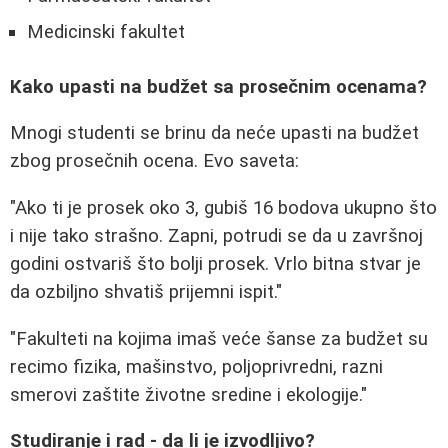
Medicinski fakultet
Kako upasti na budžet sa prosečnim ocenama?
Mnogi studenti se brinu da neće upasti na budžet
zbog prosečnih ocena. Evo saveta:
"Ako ti je prosek oko 3, gubiš 16 bodova ukupno što
i nije tako strašno. Zapni, potrudi se da u završnoj
godini ostvariš što bolji prosek. Vrlo bitna stvar je
da ozbiljno shvatiš prijemni ispit."
"Fakulteti na kojima imaš veće šanse za budžet su
recimo fizika, mašinstvo, poljoprivredni, razni
smerovi zaštite životne sredine i ekologije."
Studiranje i rad - da li je izvodljivo?