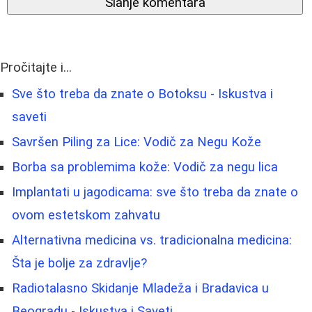
Slanje komentara
Pročitajte i...
Sve što treba da znate o Botoksu - Iskustva i
saveti
Savršen Piling za Lice: Vodič za Negu Kože
Borba sa problemima kože: Vodič za negu lica
Implantati u jagodicama: sve što treba da znate o
ovom estetskom zahvatu
Alternativna medicina vs. tradicionalna medicina:
Šta je bolje za zdravlje?
Radiotalasno Skidanje Mladeža i Bradavica u
Beogradu - Iskustva i Saveti