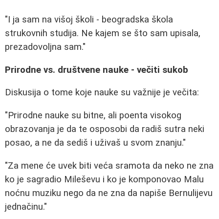
"I ja sam na višoj školi - beogradska škola
strukovnih studija. Ne kajem se što sam upisala,
prezadovoljna sam."
Prirodne vs. društvene nauke - večiti sukob
Diskusija o tome koje nauke su važnije je večita:
"Prirodne nauke su bitne, ali poenta visokog
obrazovanja je da te osposobi da radiš sutra neki
posao, a ne da sediš i uživaš u svom znanju."
"Za mene će uvek biti veća sramota da neko ne zna
ko je sagradio Mileševu i ko je komponovao Malu
noćnu muziku nego da ne zna da napiše Bernulijevu
jednačinu."