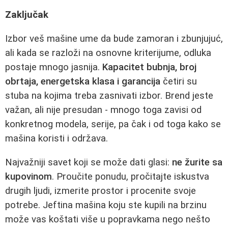
Zaključak
Izbor veš mašine ume da bude zamoran i zbunjujuć,
ali kada se razloži na osnovne kriterijume, odluka
postaje mnogo jasnija.
Kapacitet bubnja, broj
obrtaja, energetska klasa i garancija
četiri su
stuba na kojima treba zasnivati izbor. Brend jeste
važan, ali nije presudan - mnogo toga zavisi od
konkretnog modela, serije, pa čak i od toga kako se
mašina koristi i održava.
Najvažniji savet koji se može dati glasi:
ne žurite sa
kupovinom
. Proučite ponudu, pročitajte iskustva
drugih ljudi, izmerite prostor i procenite svoje
potrebe. Jeftina mašina koju ste kupili na brzinu
može vas koštati više u popravkama nego nešto