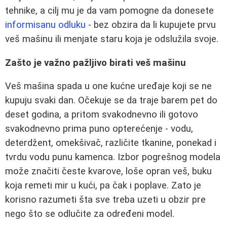
tehnike, a cilj mu je da vam pomogne da donesete
informisanu odluku
- bez obzira da li kupujete prvu
veš mašinu ili menjate staru koja je odslužila svoje.
Zašto je važno pažljivo birati veš mašinu
Veš mašina spada u one kućne uređaje koji se ne
kupuju svaki dan. Očekuje se da traje barem pet do
deset godina, a pritom svakodnevno ili gotovo
svakodnevno prima puno opterećenje - vodu,
deterdžent, omekšivač, različite tkanine, ponekad i
tvrdu vodu punu kamenca. Izbor pogrešnog modela
može značiti česte kvarove, loše opran veš, buku
koja remeti mir u kući, pa čak i poplave. Zato je
korisno razumeti šta sve treba uzeti u obzir pre
nego što se odlučite za određeni model.