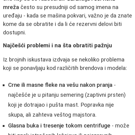
mreža
često su presudniji od samog imena na
uređaju - kada se mašina pokvari, važno je da znate
kome da se obratite i da li će rezervni delovi biti
dostupni.
Najčešći problemi i na šta obratiti pažnju
Iz brojnih iskustava izdvaja se nekoliko problema
koji se ponavljaju kod različitih brendova i modela:
Crne ili masne fleke na vešu nakon pranja
-
najčešće je u pitanju semering (zaptivni prsten)
koji je dotrajao i pušta mast. Popravka nije
skupa, ali zahteva veštog majstora.
Glasna buka i tresenje tokom centrifuge
- može