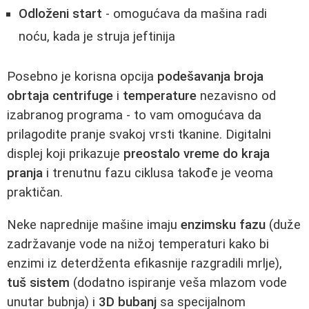
Odloženi start
- omogućava da mašina radi
noću, kada je struja jeftinija
Posebno je korisna opcija
podešavanja broja
obrtaja centrifuge
i
temperature
nezavisno od
izabranog programa - to vam omogućava da
prilagodite pranje svakoj vrsti tkanine. Digitalni
displej koji prikazuje
preostalo vreme do kraja
pranja
i trenutnu fazu ciklusa takođe je veoma
praktičan.
Neke naprednije mašine imaju
enzimsku fazu
(duže
zadržavanje vode na nižoj temperaturi kako bi
enzimi iz deterdženta efikasnije razgradili mrlje),
tuš sistem
(dodatno ispiranje veša mlazom vode
unutar bubnja) i
3D bubanj
sa specijalnom