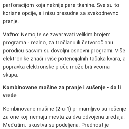
perforacijom koja nežnije pere tkanine. Sve su to
korisne opcije, ali nisu presudne za svakodnevno
pranje.
Važno:
Nemojte se zavaravati velikim brojem
programa - realno, za tročlanu ili četvoročlanu
porodicu sasvim su dovoljni osnovni programi. Više
elektronike znači i više potencijalnih tačaka kvara, a
popravka elektronske ploče može biti veoma
skupa.
Kombinovane mašine za pranje i sušenje - da li
vrede
Kombinovane mašine (2-u-1) primamljivo su rešenje
za one koji nemaju mesta za dva odvojena uređaja.
Međutim, iskustva su podeljena. Prednost je