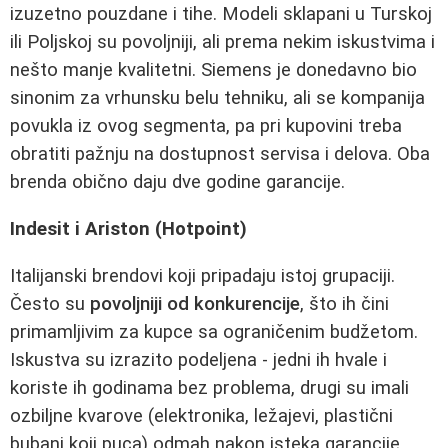
izuzetno pouzdane i tihe. Modeli sklapani u Turskoj
ili Poljskoj su povoljniji, ali prema nekim iskustvima i
nešto manje kvalitetni. Siemens je donedavno bio
sinonim za vrhunsku belu tehniku, ali se kompanija
povukla iz ovog segmenta, pa pri kupovini treba
obratiti pažnju na dostupnost servisa i delova. Oba
brenda obično daju dve godine garancije.
Indesit i Ariston (Hotpoint)
Italijanski brendovi koji pripadaju istoj grupaciji.
Često su
povoljniji od konkurencije
, što ih čini
primamljivim za kupce sa ograničenim budžetom.
Iskustva su izrazito podeljena - jedni ih hvale i
koriste ih godinama bez problema, drugi su imali
ozbiljne kvarove (elektronika, ležajevi, plastični
bubanj koji puca) odmah nakon isteka garancije.