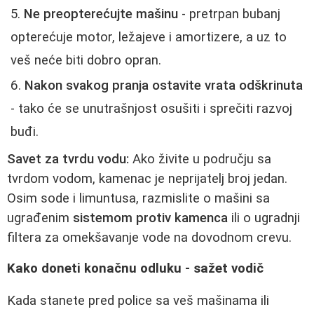
Ne preopterećujte mašinu
- pretrpan bubanj
opterećuje motor, ležajeve i amortizere, a uz to
veš neće biti dobro opran.
Nakon svakog pranja ostavite vrata odškrinuta
- tako će se unutrašnjost osušiti i sprečiti razvoj
buđi.
Savet za tvrdu vodu:
Ako živite u području sa
tvrdom vodom, kamenac je neprijatelj broj jedan.
Osim sode i limuntusa, razmislite o mašini sa
ugrađenim
sistemom protiv kamenca
ili o ugradnji
filtera za omekšavanje vode na dovodnom crevu.
Kako doneti konačnu odluku - sažet vodič
Kada stanete pred police sa veš mašinama ili