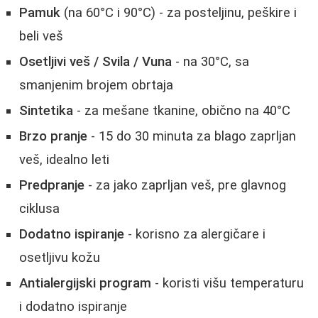
Pamuk
(na 60°C i 90°C) - za posteljinu, peškire i
beli veš
Osetljivi veš / Svila / Vuna
- na 30°C, sa
smanjenim brojem obrtaja
Sintetika
- za mešane tkanine, obično na 40°C
Brzo pranje
- 15 do 30 minuta za blago zaprljan
veš, idealno leti
Predpranje
- za jako zaprljan veš, pre glavnog
ciklusa
Dodatno ispiranje
- korisno za alergičare i
osetljivu kožu
Antialergijski program
- koristi višu temperaturu
i dodatno ispiranje