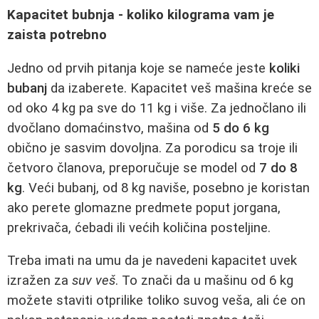
Kapacitet bubnja - koliko kilograma vam je
zaista potrebno
Jedno od prvih pitanja koje se nameće jeste
koliki
bubanj
da izaberete. Kapacitet veš mašina kreće se
od oko 4 kg pa sve do 11 kg i više. Za jednočlano ili
dvočlano domaćinstvo, mašina od
5 do 6 kg
obično je sasvim dovoljna. Za porodicu sa troje ili
četvoro članova, preporučuje se model od
7 do 8
kg
. Veći bubanj, od 8 kg naviše, posebno je koristan
ako perete glomazne predmete poput jorgana,
prekrivača, ćebadi ili većih količina posteljine.
Treba imati na umu da je navedeni kapacitet uvek
izražen za
suv veš
. To znači da u mašinu od 6 kg
možete staviti otprilike toliko suvog veša, ali će on