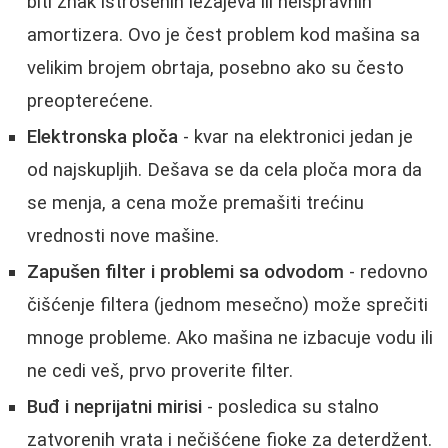
biti znak istrošenih ležajeva ili neispravnih
amortizera. Ovo je čest problem kod mašina sa
velikim brojem obrtaja, posebno ako su često
preopterećene.
Elektronska ploča
- kvar na elektronici jedan je
od najskupljih. Dešava se da cela ploča mora da
se menja, a cena može premašiti trećinu
vrednosti nove mašine.
Zapušen filter i problemi sa odvodom
- redovno
čišćenje filtera (jednom mesečno) može sprečiti
mnoge probleme. Ako mašina ne izbacuje vodu ili
ne cedi veš, prvo proverite filter.
Buđ i neprijatni mirisi
- posledica su stalno
zatvorenih vrata i nečišćene fioke za deterdžent.