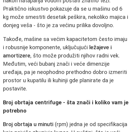
nakon natapanja vodom postati znatno teži.
Praktično iskustvo pokazuje da se u mašinu od 6
kg može smestiti desetak peškira, nekoliko majica i
donjeg veša - što je za većinu prilika dovoljno.
Takođe, mašine sa većim kapacitetom često imaju
i robusnije komponente, uključujući
ležajeve i
amortizere
, što može produžiti njihov radni vek.
Međutim, veći bubanj znači i veće dimenzije
uređaja, pa je neophodno prethodno dobro izmeriti
prostor u kupatilu ili kuhinji gde planirate da je
postavite.
Broj obrtaja centrifuge - šta znači i koliko vam je
potrebno
Broj obrtaja u minuti
(rpm) jedna je od specifikacija