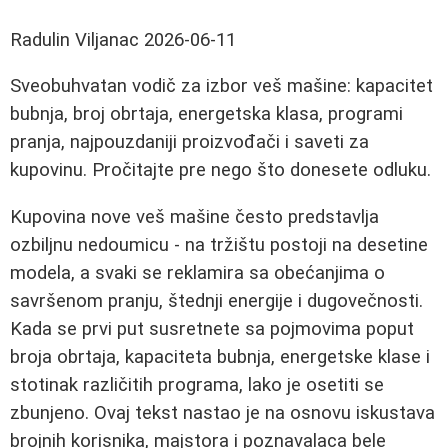
Radulin Viljanac
2026-06-11
Sveobuhvatan vodič za izbor veš mašine: kapacitet
bubnja, broj obrtaja, energetska klasa, programi
pranja, najpouzdaniji proizvođači i saveti za
kupovinu. Pročitajte pre nego što donesete odluku.
Kupovina nove veš mašine često predstavlja
ozbiljnu nedoumicu - na tržištu postoji na desetine
modela, a svaki se reklamira sa obećanjima o
savršenom pranju, štednji energije i dugovečnosti.
Kada se prvi put susretnete sa pojmovima poput
broja obrtaja, kapaciteta bubnja, energetske klase i
stotinak različitih programa, lako je osetiti se
zbunjeno. Ovaj tekst nastao je na osnovu iskustava
brojnih korisnika, majstora i poznavalaca bele