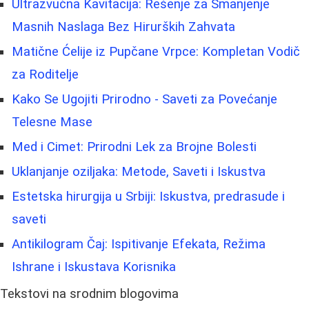
Ultrazvučna Kavitacija: Rešenje za Smanjenje
Masnih Naslaga Bez Hirurških Zahvata
Matične Ćelije iz Pupčane Vrpce: Kompletan Vodič
za Roditelje
Kako Se Ugojiti Prirodno - Saveti za Povećanje
Telesne Mase
Med i Cimet: Prirodni Lek za Brojne Bolesti
Uklanjanje oziljaka: Metode, Saveti i Iskustva
Estetska hirurgija u Srbiji: Iskustva, predrasude i
saveti
Antikilogram Čaj: Ispitivanje Efekata, Režima
Ishrane i Iskustava Korisnika
Tekstovi na srodnim blogovima