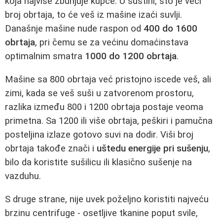
koja najviše zbunjuje kupce. U suštini, što je veći
broj obrtaja, to će veš iz mašine izaći suvlji.
Današnje mašine nude raspon od
400 do 1600
obrtaja
, pri čemu se za većinu domaćinstava
optimalnim smatra
1000 do 1200 obrtaja
.
Mašine sa 800 obrtaja već pristojno iscede veš, ali
zimi, kada se veš suši u zatvorenom prostoru,
razlika između 800 i 1200 obrtaja postaje veoma
primetna. Sa 1200 ili više obrtaja, peškiri i pamučna
posteljina izlaze gotovo suvi na dodir. Viši broj
obrtaja takođe znači i
uštedu energije pri sušenju
,
bilo da koristite sušilicu ili klasično sušenje na
vazduhu.
S druge strane, nije uvek poželjno koristiti najveću
brzinu centrifuge - osetljive tkanine poput svile,