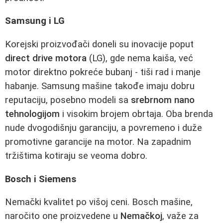
Samsung i LG
Korejski proizvođači doneli su inovacije poput
direct drive motora
(LG), gde nema kaiša, već
motor direktno pokreće bubanj - tiši rad i manje
habanje. Samsung mašine takođe imaju dobru
reputaciju, posebno modeli sa
srebrnom nano
tehnologijom
i visokim brojem obrtaja. Oba brenda
nude dvogodišnju garanciju, a povremeno i duže
promotivne garancije na motor. Na zapadnim
tržištima kotiraju se veoma dobro.
Bosch i Siemens
Nemački kvalitet po višoj ceni. Bosch mašine,
naročito one proizvedene u
Nemačkoj
, važe za