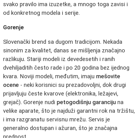
svako pravilo ima izuzetke, a mnogo toga zavisi i
od konkretnog modela i serije.
Gorenje
Slovenački brend sa dugom tradicijom. Nekada
sinonim za kvalitet, danas se mišljenja značajno
razlikuju. Stariji modeli iz devedesetih i ranih
dvehiljaditih često rade i po 20 godina bez ijednog
kvara. Noviji modeli, međutim, imaju
mešovite
ocene
- neki korisnici su prezadovoljni, dok drugi
prijavljuju česte kvarove (elektronika, ležajevi,
grejač). Gorenje nudi
petogodišnju garanciju
na
velike aparate, što je najduži garantni rok na tržištu,
i ima razgranatu servisnu mrežu. Servis je
generalno dostupan i ažuran, što je značajna
prednost.