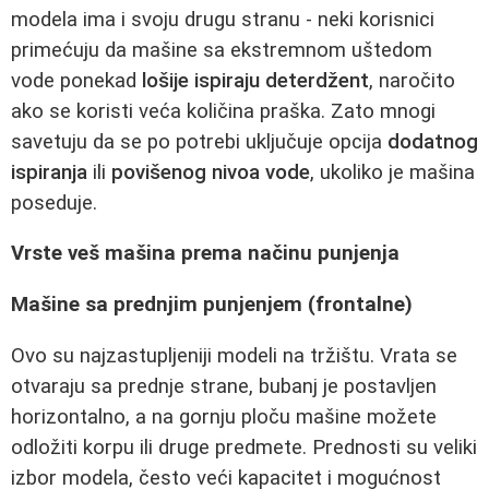
modela ima i svoju drugu stranu - neki korisnici
primećuju da mašine sa ekstremnom uštedom
vode ponekad
lošije ispiraju deterdžent
, naročito
ako se koristi veća količina praška. Zato mnogi
savetuju da se po potrebi uključuje opcija
dodatnog
ispiranja
ili
povišenog nivoa vode
, ukoliko je mašina
poseduje.
Vrste veš mašina prema načinu punjenja
Mašine sa prednjim punjenjem (frontalne)
Ovo su najzastupljeniji modeli na tržištu. Vrata se
otvaraju sa prednje strane, bubanj je postavljen
horizontalno, a na gornju ploču mašine možete
odložiti korpu ili druge predmete. Prednosti su veliki
izbor modela, često veći kapacitet i mogućnost