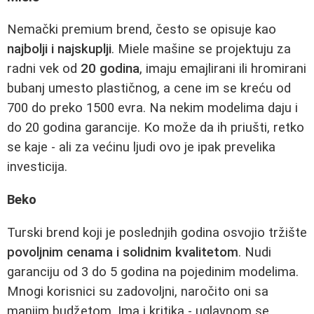
Nemački premium brend, često se opisuje kao
najbolji i najskuplji
. Miele mašine se projektuju za
radni vek od
20 godina
, imaju emajlirani ili hromirani
bubanj umesto plastičnog, a cene im se kreću od
700 do preko 1500 evra. Na nekim modelima daju i
do 20 godina garancije. Ko može da ih priušti, retko
se kaje - ali za većinu ljudi ovo je ipak prevelika
investicija.
Beko
Turski brend koji je poslednjih godina osvojio tržište
povoljnim cenama i solidnim kvalitetom
. Nudi
garanciju od 3 do 5 godina na pojedinim modelima.
Mnogi korisnici su zadovoljni, naročito oni sa
manjim budžetom. Ima i kritika - uglavnom se