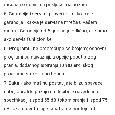
računa i o dubini sa priključcima pozadi.
Garancija i servis
- proverite koliko traje
garancija i kakva je servisna mreža u vašem
mestu. Garancija od 5 godina je odlična, ali samo
ako servis funkcioniše.
Programi
- ne opterećujte se brojem; osnovni
programi su najvažniji, a opcije poput brzog
pranja, dodatnog ispiranja i antialergijskog
programa su koristan bonus.
Buka
- ako mašinu postavljate blizu spavaće
sobe, obratite pažnju na decibele navedene u
specifikaciji (ispod 55 dB tokom pranja i ispod 75
dB tokom centrifuge smatra se pristojnim).