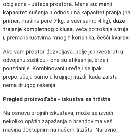
očigledna - ušteda prostora. Mane su:
manji
kapacitet sušenja
u odnosu na kapacitet pranja (na
primer, mašina pere 7 kg, a suši samo 4 kg),
duže
trajanje kompletnog ciklusa
, veća potrošnja struje
i, prema iskustvima mnogih korisnika,
češći kvarovi
.
Ako vam prostor dozvoljava, bolje je investirati u
odvojenu sušilicu - one su efikasnije, brže i
pouzdanije. Kombinovani uređaji se ipak
preporučuju samo u krajnjoj nuždi, kada zaista
nema drugog rešenja.
Pregled proizvođača - iskustva sa tržišta
Na osnovu brojnih iskustava, može se izvući
nekoliko opštih zapažanja o brendovima veš
mašina dostupnim na našem tržištu. Naravno,