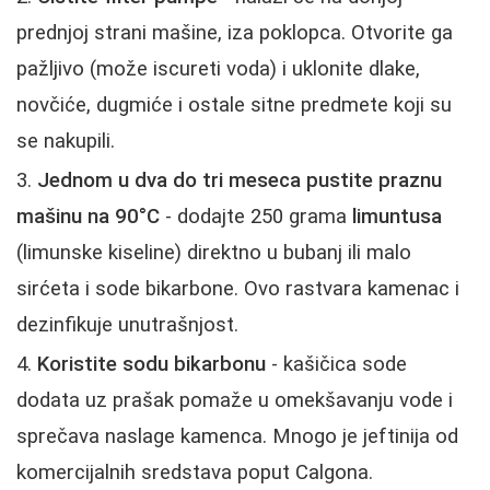
prednjoj strani mašine, iza poklopca. Otvorite ga
pažljivo (može iscureti voda) i uklonite dlake,
novčiće, dugmiće i ostale sitne predmete koji su
se nakupili.
Jednom u dva do tri meseca pustite praznu
mašinu na 90°C
- dodajte 250 grama
limuntusa
(limunske kiseline) direktno u bubanj ili malo
sirćeta i sode bikarbone. Ovo rastvara kamenac i
dezinfikuje unutrašnjost.
Koristite sodu bikarbonu
- kašičica sode
dodata uz prašak pomaže u omekšavanju vode i
sprečava naslage kamenca. Mnogo je jeftinija od
komercijalnih sredstava poput Calgona.