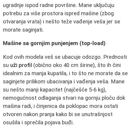
ugradnje ispod radne površine. Mane uključuju
potrebu za više prostora ispred mašine (zbog
otvaranja vrata) i nešto teže vađenje veša jer se
morate saginjati.
Mašine sa gornjim punjenjem (top-load)
Kod ovih modela veš se ubacuje odozgo. Prednosti
su
uži profil
(obično oko 40 cm širine), što ih čini
idealnim za manja kupatila, i to što ne morate da se
saginjete prilikom ubacivanja i vađenja veša. Mane
su nešto manji kapacitet (najčešće 5-6 kg),
nemogućnost odlaganja stvari na gornju ploču dok
mašina radi, i činjenica da poklopac mora ostati
otvoren nakon pranja kako bi se unutrašnjost
osušila i sprečila pojava buđi.