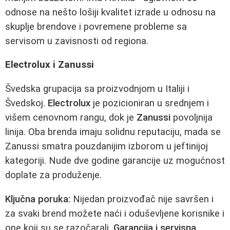
odnose na nešto lošiji kvalitet izrade u odnosu na
skuplje brendove i povremene probleme sa
servisom u zavisnosti od regiona.
Electrolux i Zanussi
Švedska grupacija sa proizvodnjom u Italiji i
Švedskoj.
Electrolux
je pozicioniran u srednjem i
višem cenovnom rangu, dok je
Zanussi
povoljnija
linija. Oba brenda imaju solidnu reputaciju, mada se
Zanussi smatra pouzdanijim izborom u jeftinijoj
kategoriji. Nude dve godine garancije uz mogućnost
doplate za produženje.
Ključna poruka:
Nijedan proizvođač nije savršen i
za svaki brend možete naći i oduševljene korisnike i
one koji su se razočarali.
Garancija i servisna