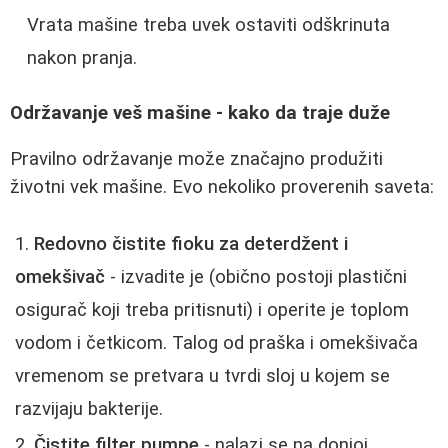
Vrata mašine treba uvek ostaviti odškrinuta
nakon pranja.
Održavanje veš mašine - kako da traje duže
Pravilno održavanje može značajno produžiti
životni vek mašine. Evo nekoliko proverenih saveta:
Redovno čistite fioku za deterdžent i
omekšivač
- izvadite je (obično postoji plastični
osigurač koji treba pritisnuti) i operite je toplom
vodom i četkicom. Talog od praška i omekšivača
vremenom se pretvara u tvrdi sloj u kojem se
razvijaju bakterije.
Čistite filter pumpe
- nalazi se na donjoj