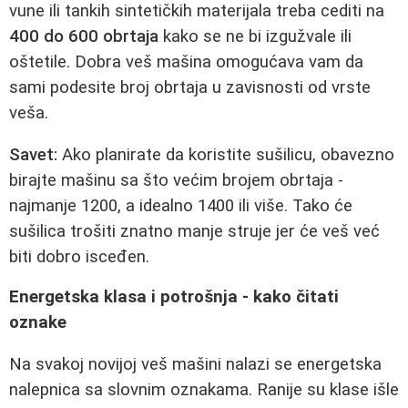
vune ili tankih sintetičkih materijala treba cediti na
400 do 600 obrtaja
kako se ne bi izgužvale ili
oštetile. Dobra veš mašina omogućava vam da
sami podesite broj obrtaja u zavisnosti od vrste
veša.
Savet:
Ako planirate da koristite sušilicu, obavezno
birajte mašinu sa što većim brojem obrtaja -
najmanje 1200, a idealno 1400 ili više. Tako će
sušilica trošiti znatno manje struje jer će veš već
biti dobro isceđen.
Energetska klasa i potrošnja - kako čitati
oznake
Na svakoj novijoj veš mašini nalazi se energetska
nalepnica sa slovnim oznakama. Ranije su klase išle