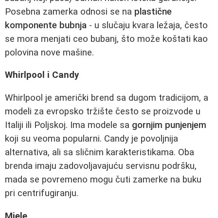
Posebna zamerka odnosi se na
plastične
komponente bubnja
- u slučaju kvara ležaja, često
se mora menjati ceo bubanj, što može koštati kao
polovina nove mašine.
Whirlpool i Candy
Whirlpool je američki brend sa dugom tradicijom, a
modeli za evropsko tržište često se proizvode u
Italiji ili Poljskoj. Ima modele sa
gornjim punjenjem
koji su veoma popularni. Candy je povoljnija
alternativa, ali sa sličnim karakteristikama. Oba
brenda imaju zadovoljavajuću servisnu podršku,
mada se povremeno mogu čuti zamerke na buku
pri centrifugiranju.
Miele