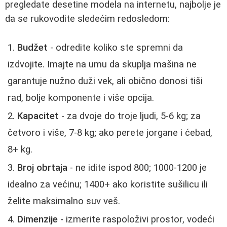
pregledate desetine modela na internetu, najbolje je
da se rukovodite sledećim redosledom:
Budžet
- odredite koliko ste spremni da
izdvojite. Imajte na umu da skuplja mašina ne
garantuje nužno duži vek, ali obično donosi tiši
rad, bolje komponente i više opcija.
Kapacitet
- za dvoje do troje ljudi, 5-6 kg; za
četvoro i više, 7-8 kg; ako perete jorgane i ćebad,
8+ kg.
Broj obrtaja
- ne idite ispod 800; 1000-1200 je
idealno za većinu; 1400+ ako koristite sušilicu ili
želite maksimalno suv veš.
Dimenzije
- izmerite raspoloživi prostor, vodeći