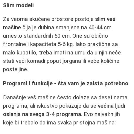
Slim modeli
Za veoma skučene prostore postoje
slim veš
mašine
čija je dubina smanjena na 40-44 cm
umesto standardnih 60 cm. One su obično
frontalne i kapaciteta 5-6 kg. Iako praktične za
malo kupatilo, treba imati na umu da u njih neće
stati veći komadi poput jorgana ili veće količine
posteljine.
Programi i funkcije - šta vam je zaista potrebno
Današnje veš mašine često dolaze sa desetinama
programa, ali iskustvo pokazuje da se
većina ljudi
oslanja na svega 3-4 programa
. Evo najvažnijih
koje bi trebalo da ima svaka pristojna mašina: