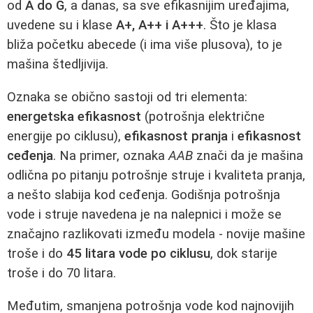
od
A do G
, a danas, sa sve efikasnijim uređajima,
uvedene su i klase
A+, A++ i A+++
. Što je klasa
bliža početku abecede (i ima više plusova), to je
mašina štedljivija.
Oznaka se obično sastoji od tri elementa:
energetska efikasnost
(potrošnja električne
energije po ciklusu),
efikasnost pranja
i
efikasnost
ceđenja
. Na primer, oznaka
AAB
znači da je mašina
odlična po pitanju potrošnje struje i kvaliteta pranja,
a nešto slabija kod ceđenja. Godišnja potrošnja
vode i struje navedena je na nalepnici i može se
značajno razlikovati između modela - novije mašine
troše i do
45 litara vode po ciklusu
, dok starije
troše i do 70 litara.
Međutim, smanjena potrošnja vode kod najnovijih