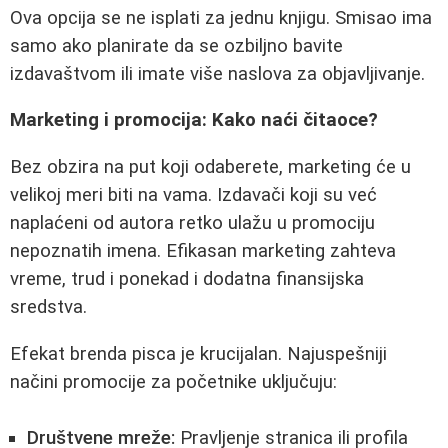
Ova opcija se ne isplati za jednu knjigu. Smisao ima
samo ako planirate da se ozbiljno bavite
izdavaštvom ili imate više naslova za objavljivanje.
Marketing i promocija: Kako naći čitaoce?
Bez obzira na put koji odaberete, marketing će u
velikoj meri biti na vama. Izdavači koji su već
naplaćeni od autora retko ulažu u promociju
nepoznatih imena. Efikasan marketing zahteva
vreme, trud i ponekad i dodatna finansijska
sredstva.
Efekat brenda pisca je krucijalan. Najuspešniji
načini promocije za početnike uključuju:
Društvene mreže:
Pravljenje stranica ili profila