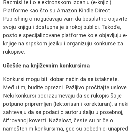
Razmislite i o elektronskom izdanju (e-knjizi).
Platforme kao što su Amazon Kindle Direct
Publishing omogućavaju vam da besplatno objavite
svoju knjigu i dostupna je širokoj publici. Takođe,
postoje specijalizovane platforme koje objavljuju e-
knjige na srpskom jeziku i organizuju konkurse za
rukopise.
Učešće na književnim konkursima
Konkursi mogu biti dobar način da se istaknete.
Međutim, budite oprezni. Pažljivo pročitajte uslove.
Neki konkursi podrazumevaju da se rukopis šalje
potpuno pripremljen (lektorisan i korekturan), a neki
zahtevaju da se podaci o autoru šalju u posebnoj,
šifrovanoj koverti. Nažalost, česte su priče o
nameštenim konkursima, gde su pobednici unapred