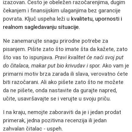
izazovan. Često je obeležen razočarenjima, dugim
čekanjem i finansijskim ulaganjima bez garancije
povrata. Ključ uspeha leži u
kvalitetu, upornosti i
realnom sagledavanju situacije
.
Ne zanemarujte snagu prirodne potrebe za
pisanjem. Pišite zato što imate šta da kažete, zato
što vas to ispunjava.
Pravi kvalitet će naći svoj put
do čitalaca, makar put bio krivudav i spor.
Ako vam je
primarni motiv brza zarada ili slava, verovatno ćete
biti razočarani. Ali ako pišete zato što ne možete
da ne pišete, onda nastavite da gurajte napred,
učite, usavršavajte se i verujte u svoju priču.
I na kraju, nemojte zaboraviti da je i jedan prodat
primerak, jedna pozitivna recenzija ili jedan
zahvalan čitalac - uspeh.