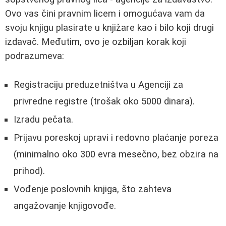
Ovo vas čini pravnim licem i omogućava vam da
svoju knjigu plasirate u knjižare kao i bilo koji drugi
izdavač. Međutim, ovo je ozbiljan korak koji
podrazumeva:
Registraciju preduzetništva u Agenciji za
privredne registre (trošak oko 5000 dinara).
Izradu pečata.
Prijavu poreskoj upravi i redovno plaćanje poreza
(minimalno oko 300 evra mesečno, bez obzira na
prihod).
Vođenje poslovnih knjiga, što zahteva
angažovanje knjigovođe.