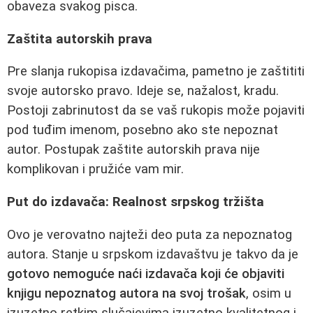
obaveza svakog pisca.
Zaštita autorskih prava
Pre slanja rukopisa izdavačima, pametno je zaštititi
svoje autorsko pravo. Ideje se, nažalost, kradu.
Postoji zabrinutost da se vaš rukopis može pojaviti
pod tuđim imenom, posebno ako ste nepoznat
autor. Postupak zaštite autorskih prava nije
komplikovan i pružiće vam mir.
Put do izdavača: Realnost srpskog tržišta
Ovo je verovatno najteži deo puta za nepoznatog
autora. Stanje u srpskom izdavaštvu je takvo da je
gotovo nemoguće naći izdavača koji će objaviti
knjigu nepoznatog autora na svoj trošak
, osim u
izuzetno retkim slučajevima izuzetno kvalitetnog i