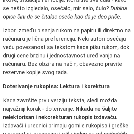
se nešto izgledalo, osećalo, mirisalo, čulo?
Dubina
opisa čini da se čitalac oseća kao da je deo priče.
Izbor između pisanja rukom na papiru ili direktno na
računaru je lična preferencija. Neki autori osećaju
veću povezanost sa tekstom kada pišu rukom, dok
drugi cene brzinu i jednostavnost uređivanja na
računaru. Bez obzira na način, obavezno pravite
rezervne kopije svog rada.
Doterivanje rukopisa: Lektura i korektura
Kada završite prvu verziju teksta, sledi možda i
najvažniji korak - doterivanje.
Nikada ne šaljite
nelektorisan i nekorekturan rukopis izdavaču.
Izdavači i urednici primaju gomile rukopisa i greške
u gramatici, pravopisu i stilu jedan su od najčešćih