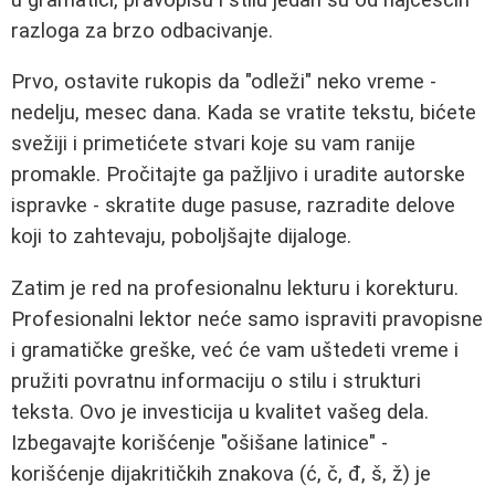
razloga za brzo odbacivanje.
Prvo, ostavite rukopis da "odleži" neko vreme -
nedelju, mesec dana. Kada se vratite tekstu, bićete
svežiji i primetićete stvari koje su vam ranije
promakle. Pročitajte ga pažljivo i uradite autorske
ispravke - skratite duge pasuse, razradite delove
koji to zahtevaju, poboljšajte dijaloge.
Zatim je red na profesionalnu lekturu i korekturu.
Profesionalni lektor neće samo ispraviti pravopisne
i gramatičke greške, već će vam uštedeti vreme i
pružiti povratnu informaciju o stilu i strukturi
teksta. Ovo je investicija u kvalitet vašeg dela.
Izbegavajte korišćenje "ošišane latinice" -
korišćenje dijakritičkih znakova (ć, č, đ, š, ž) je