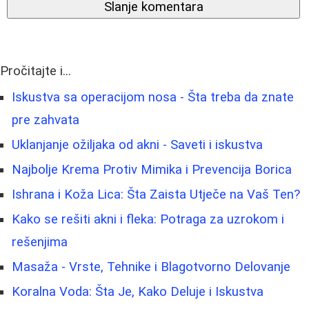
Slanje komentara
Pročitajte i...
Iskustva sa operacijom nosa - Šta treba da znate
pre zahvata
Uklanjanje ožiljaka od akni - Saveti i iskustva
Najbolje Krema Protiv Mimika i Prevencija Borica
Ishrana i Koža Lica: Šta Zaista Utječe na Vaš Ten?
Kako se rešiti akni i fleka: Potraga za uzrokom i
rešenjima
Masaža - Vrste, Tehnike i Blagotvorno Delovanje
Koralna Voda: Šta Je, Kako Deluje i Iskustva