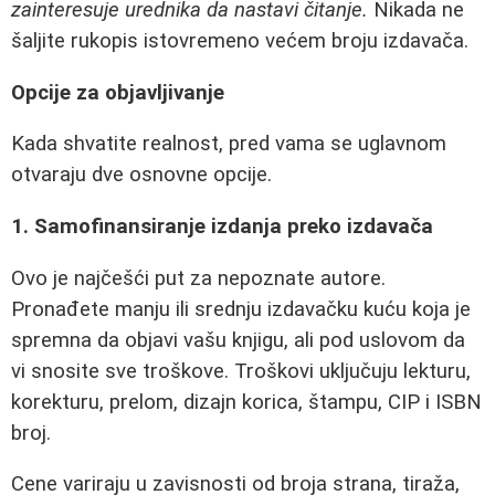
zainteresuje urednika da nastavi čitanje.
Nikada ne
šaljite rukopis istovremeno većem broju izdavača.
Opcije za objavljivanje
Kada shvatite realnost, pred vama se uglavnom
otvaraju dve osnovne opcije.
1. Samofinansiranje izdanja preko izdavača
Ovo je najčešći put za nepoznate autore.
Pronađete manju ili srednju izdavačku kuću koja je
spremna da objavi vašu knjigu, ali pod uslovom da
vi snosite sve troškove. Troškovi uključuju lekturu,
korekturu, prelom, dizajn korica, štampu, CIP i ISBN
broj.
Cene variraju u zavisnosti od broja strana, tiraža,