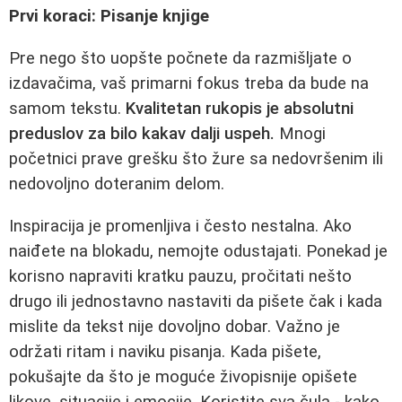
Prvi koraci: Pisanje knjige
Pre nego što uopšte počnete da razmišljate o
izdavačima, vaš primarni fokus treba da bude na
samom tekstu.
Kvalitetan rukopis je absolutni
preduslov za bilo kakav dalji uspeh.
Mnogi
početnici prave grešku što žure sa nedovršenim ili
nedovoljno doteranim delom.
Inspiracija je promenljiva i često nestalna. Ako
naiđete na blokadu, nemojte odustajati. Ponekad je
korisno napraviti kratku pauzu, pročitati nešto
drugo ili jednostavno nastaviti da pišete čak i kada
mislite da tekst nije dovoljno dobar. Važno je
održati ritam i naviku pisanja. Kada pišete,
pokušajte da što je moguće živopisnije opišete
likove, situacije i emocije. Koristite sva čula - kako