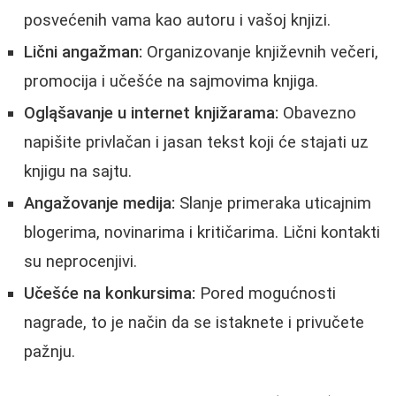
posvećenih vama kao autoru i vašoj knjizi.
Lični angažman:
Organizovanje književnih večeri,
promocija i učešće na sajmovima knjiga.
Ogląšavanje u internet knjižarama:
Obavezno
napišite privlačan i jasan tekst koji će stajati uz
knjigu na sajtu.
Angažovanje medija:
Slanje primeraka uticajnim
blogerima, novinarima i kritičarima. Lični kontakti
su neprocenjivi.
Učešće na konkursima:
Pored mogućnosti
nagrade, to je način da se istaknete i privučete
pažnju.