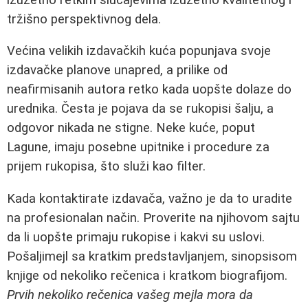
tržišno perspektivnog dela.
Većina velikih izdavačkih kuća popunjava svoje
izdavačke planove unapred, a prilike od
neafirmisanih autora retko kada uopšte dolaze do
urednika. Česta je pojava da se rukopisi šalju, a
odgovor nikada ne stigne. Neke kuće, poput
Lagune, imaju posebne upitnike i procedure za
prijem rukopisa, što služi kao filter.
Kada kontaktirate izdavača, važno je da to uradite
na profesionalan način. Proverite na njihovom sajtu
da li uopšte primaju rukopise i kakvi su uslovi.
Pošaljimejl sa kratkim predstavljanjem, sinopsisom
knjige od nekoliko rečenica i kratkom biografijom.
Prvih nekoliko rečenica vašeg mejla mora da