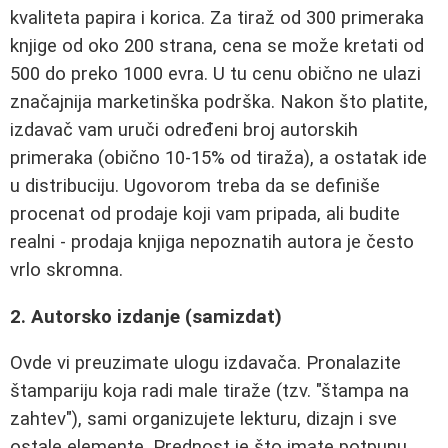
kvaliteta papira i korica. Za tiraž od 300 primeraka
knjige od oko 200 strana, cena se može kretati od
500 do preko 1000 evra. U tu cenu obično ne ulazi
značajnija marketinška podrška. Nakon što platite,
izdavač vam uruči određeni broj autorskih
primeraka (obično 10-15% od tiraža), a ostatak ide
u distribuciju. Ugovorom treba da se definiše
procenat od prodaje koji vam pripada, ali budite
realni - prodaja knjiga nepoznatih autora je često
vrlo skromna.
2. Autorsko izdanje (samizdat)
Ovde vi preuzimate ulogu izdavača. Pronalazite
štampariju koja radi male tiraže (tzv. "štampa na
zahtev"), sami organizujete lekturu, dizajn i sve
ostale elemente. Prednost je što imate potpunu