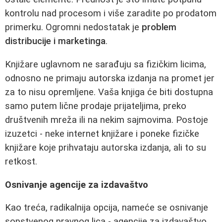
kontrolu nad procesom i više zaradite po prodatom
primerku. Ogromni nedostatak je
problem
distribucije i marketinga
.
Knjižare uglavnom ne sarađuju sa fizičkim licima,
odnosno ne primaju autorska izdanja na promet jer
za to nisu opremljene. Vaša knjiga će biti dostupna
samo putem lične prodaje prijateljima, preko
društvenih mreža ili na nekim sajmovima. Postoje
izuzetci - neke internet knjižare i poneke fizičke
knjižare koje prihvataju autorska izdanja, ali to su
retkost.
Osnivanje agencije za izdavaštvo
Kao treća, radikalnija opcija, nameće se osnivanje
sopstvenog pravnog lica - agencije za izdavaštvo.