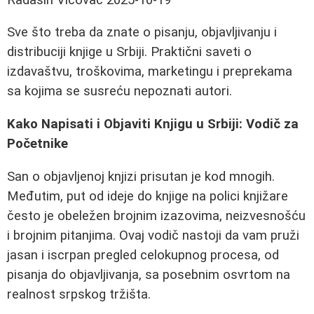
Sve što treba da znate o pisanju, objavljivanju i
distribuciji knjige u Srbiji. Praktični saveti o
izdavaštvu, troškovima, marketingu i preprekama
sa kojima se susreću nepoznati autori.
Kako Napisati i Objaviti Knjigu u Srbiji: Vodič za
Početnike
San o objavljenoj knjizi prisutan je kod mnogih.
Međutim, put od ideje do knjige na polici knjižare
često je obeležen brojnim izazovima, neizvesnošću
i brojnim pitanjima. Ovaj vodič nastoji da vam pruži
jasan i iscrpan pregled celokupnog procesa, od
pisanja do objavljivanja, sa posebnim osvrtom na
realnost srpskog tržišta.