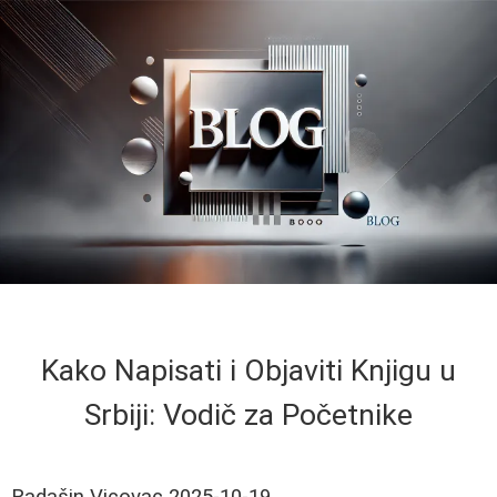
Kako Napisati i Objaviti Knjigu u
Srbiji: Vodič za Početnike
Radašin Vicovac
2025-10-19