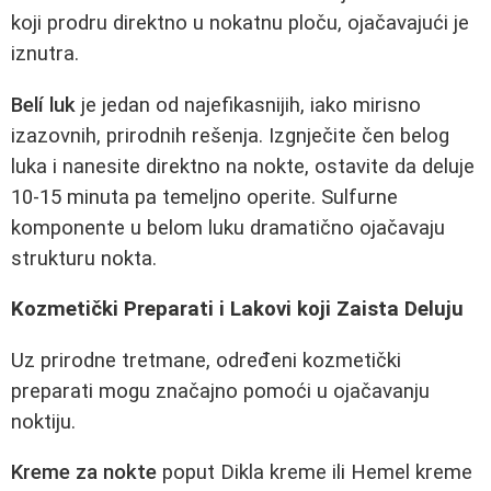
koji prodru direktno u nokatnu ploču, ojačavajući je
iznutra.
Belí luk
je jedan od najefikasnijih, iako mirisno
izazovnih, prirodnih rešenja. Izgnječite čen belog
luka i nanesite direktno na nokte, ostavite da deluje
10-15 minuta pa temeljno operite. Sulfurne
komponente u belom luku dramatično ojačavaju
strukturu nokta.
Kozmetički Preparati i Lakovi koji Zaista Deluju
Uz prirodne tretmane, određeni kozmetički
preparati mogu značajno pomoći u ojačavanju
noktiju.
Kreme za nokte
poput Dikla kreme ili Hemel kreme