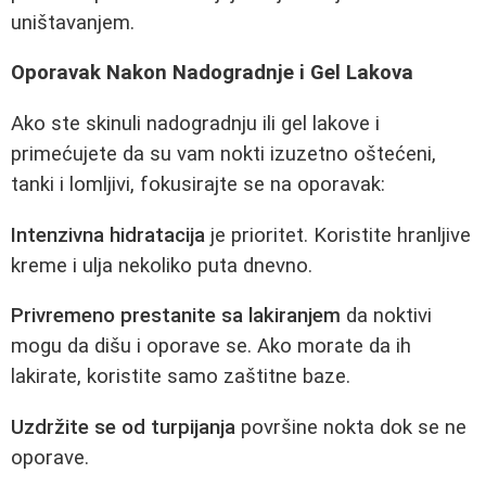
uništavanjem.
Oporavak Nakon Nadogradnje i Gel Lakova
Ako ste skinuli nadogradnju ili gel lakove i
primećujete da su vam nokti izuzetno oštećeni,
tanki i lomljivi, fokusirajte se na oporavak:
Intenzivna hidratacija
je prioritet. Koristite hranljive
kreme i ulja nekoliko puta dnevno.
Privremeno prestanite sa lakiranjem
da noktivi
mogu da dišu i oporave se. Ako morate da ih
lakirate, koristite samo zaštitne baze.
Uzdržite se od turpijanja
površine nokta dok se ne
oporave.