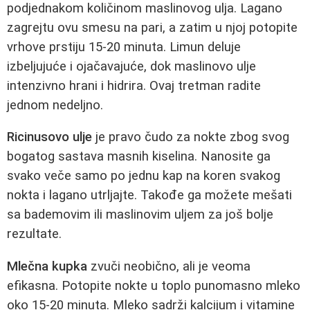
podjednakom količinom maslinovog ulja. Lagano
zagrejtu ovu smesu na pari, a zatim u njoj potopite
vrhove prstiju 15-20 minuta. Limun deluje
izbeljujuće i ojačavajuće, dok maslinovo ulje
intenzivno hrani i hidrira. Ovaj tretman radite
jednom nedeljno.
Ricinusovo ulje
je pravo čudo za nokte zbog svog
bogatog sastava masnih kiselina. Nanosite ga
svako veče samo po jednu kap na koren svakog
nokta i lagano utrljajte. Takođe ga možete mešati
sa bademovim ili maslinovim uljem za još bolje
rezultate.
Mlečna kupka
zvuči neobično, ali je veoma
efikasna. Potopite nokte u toplo punomasno mleko
oko 15-20 minuta. Mleko sadrži kalcijum i vitamine