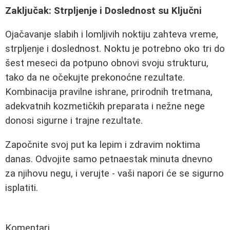
Zaključak: Strpljenje i Doslednost su Ključni
Ojačavanje slabih i lomljivih noktiju zahteva vreme,
strpljenje i doslednost. Noktu je potrebno oko tri do
šest meseci da potpuno obnovi svoju strukturu,
tako da ne očekujte prekonoćne rezultate.
Kombinacija pravilne ishrane, prirodnih tretmana,
adekvatnih kozmetičkih preparata i nežne nege
donosi sigurne i trajne rezultate.
Započnite svoj put ka lepim i zdravim noktima
danas. Odvojite samo petnaestak minuta dnevno
za njihovu negu, i verujte - vaši napori će se sigurno
isplatiti.
Komentari