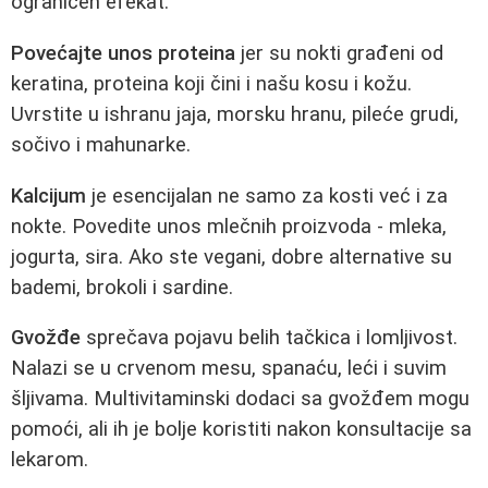
ograničen efekat.
Povećajte unos proteina
jer su nokti građeni od
keratina, proteina koji čini i našu kosu i kožu.
Uvrstite u ishranu jaja, morsku hranu, pileće grudi,
sočivo i mahunarke.
Kalcijum
je esencijalan ne samo za kosti već i za
nokte. Povedite unos mlečnih proizvoda - mleka,
jogurta, sira. Ako ste vegani, dobre alternative su
bademi, brokoli i sardine.
Gvožđe
sprečava pojavu belih tačkica i lomljivost.
Nalazi se u crvenom mesu, spanaću, leći i suvim
šljivama. Multivitaminski dodaci sa gvožđem mogu
pomoći, ali ih je bolje koristiti nakon konsultacije sa
lekarom.