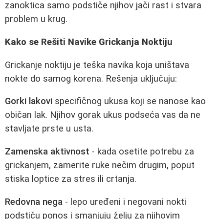
zanoktica samo podstiče njihov jači rast i stvara
problem u krug.
Kako se Rešiti Navike Grickanja Noktiju
Grickanje noktiju je teška navika koja uništava
nokte do samog korena. Rešenja uključuju:
Gorki lakovi
specifičnog ukusa koji se nanose kao
običan lak. Njihov gorak ukus podseća vas da ne
stavljate prste u usta.
Zamenska aktivnost
- kada osetite potrebu za
grickanjem, zamerite ruke nečim drugim, poput
stiska loptice za stres ili crtanja.
Redovna negа
- lepo uređeni i negovani nokti
podstiču ponos i smanjuju želju za njihovim