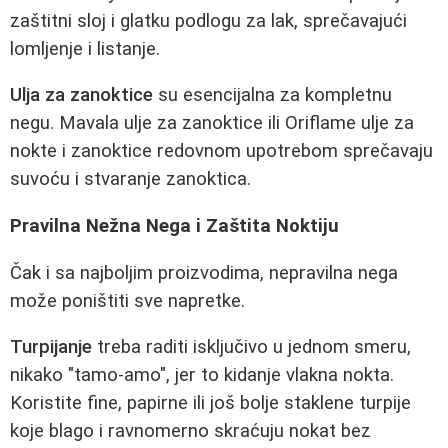
zaštitni sloj i glatku podlogu za lak, sprečavajući
lomljenje i listanje.
Ulja za zanoktice
su esencijalna za kompletnu
negu. Mavala ulje za zanoktice ili Oriflame ulje za
nokte i zanoktice redovnom upotrebom sprečavaju
suvoću i stvaranje zanoktica.
Pravilna Nežna Negа i Zaštita Noktiju
Čak i sa najboljim proizvodima, nepravilna nega
može poništiti sve napretke.
Turpijanje
treba raditi isključivo u jednom smeru,
nikako "tamo-amo", jer to kidanje vlakna nokta.
Koristite fine, papirne ili još bolje staklene turpije
koje blago i ravnomerno skraćuju nokat bez