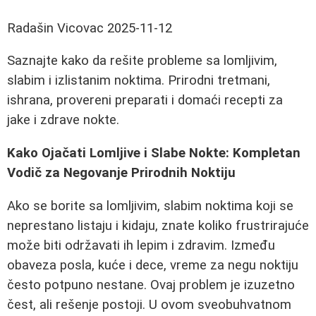
Radašin Vicovac
2025-11-12
Saznajte kako da rešite probleme sa lomljivim,
slabim i izlistanim noktima. Prirodni tretmani,
ishrana, provereni preparati i domaći recepti za
jake i zdrave nokte.
Kako Ojačati Lomljive i Slabe Nokte: Kompletan
Vodič za Negovanje Prirodnih Noktiju
Ako se borite sa lomljivim, slabim noktima koji se
neprestano listaju i kidaju, znate koliko frustrirajuće
može biti održavati ih lepim i zdravim. Između
obaveza posla, kuće i dece, vreme za negu noktiju
često potpuno nestane. Ovaj problem je izuzetno
čest, ali rešenje postoji. U ovom sveobuhvatnom