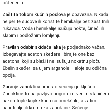
oštećenja.
Zaštita tokom kućnih poslova
je obavezna. Nikada
ne perite sudove ili koristite hemikalije bez zaštitnih
rukavica. Voda i hemikalije isušuju nokte, čineći ih
slabim i podložnim lomljenju.
Pravilan odabir skidača laka
je podjednako važan.
Izbegavajte aceton skeđere i birajte one bez
acetona, koji su blaži i ne isušuju nokatnu ploču.
Ebelin skeđeri sa uljem arganole ili aloje su odlična
opcija.
Guranje zanoktica
umesto sečenja je ključno.
Zanoktice treba pažljivo pogurati drvenim štapićem
nakon tople kupke kada su omekšale, a zatim
naneti ulje ili kremu za zanoktice. Sečenje