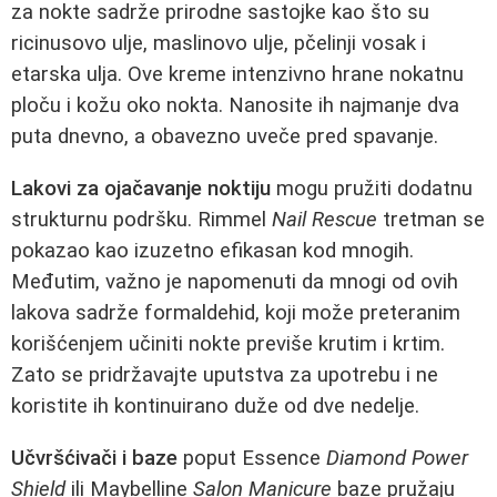
za nokte sadrže prirodne sastojke kao što su
ricinusovo ulje, maslinovo ulje, pčelinji vosak i
etarska ulja. Ove kreme intenzivno hrane nokatnu
ploču i kožu oko nokta. Nanosite ih najmanje dva
puta dnevno, a obavezno uveče pred spavanje.
Lakovi za ojačavanje noktiju
mogu pružiti dodatnu
strukturnu podršku. Rimmel
Nail Rescue
tretman se
pokazao kao izuzetno efikasan kod mnogih.
Međutim, važno je napomenuti da mnogi od ovih
lakova sadrže formaldehid, koji može preteranim
korišćenjem učiniti nokte previše krutim i krtim.
Zato se pridržavajte uputstva za upotrebu i ne
koristite ih kontinuirano duže od dve nedelje.
Učvršćivači i baze
poput Essence
Diamond Power
Shield
ili Maybelline
Salon Manicure
baze pružaju