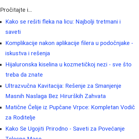
Pročitajte i...
Kako se rešiti fleka na licu: Najbolji tretmani i
saveti
Komplikacije nakon aplikacije filera u podočnjake -
iskustva i rešenja
Hijaluronska kiselina u kozmetičkoj nezi - sve što
treba da znate
Ultrazvučna Kavitacija: Rešenje za Smanjenje
Masnih Naslaga Bez Hirurških Zahvata
Matične Ćelije iz Pupčane Vrpce: Kompletan Vodič
za Roditelje
Kako Se Ugojiti Prirodno - Saveti za Povećanje
Telesne Mase