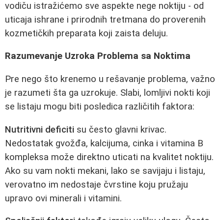
vodiču istražićemo sve aspekte nege noktiju - od
uticaja ishrane i prirodnih tretmana do proverenih
kozmetičkih preparata koji zaista deluju.
Razumevanje Uzroka Problema sa Noktima
Pre nego što krenemo u rešavanje problema, važno
je razumeti šta ga uzrokuje. Slabi, lomljivi nokti koji
se listaju mogu biti posledica različitih faktora:
Nutritivni deficiti
su često glavni krivac.
Nedostatak gvožđa, kalcijuma, cinka i vitamina B
kompleksa može direktno uticati na kvalitet noktiju.
Ako su vam nokti mekani, lako se savijaju i listaju,
verovatno im nedostaje čvrstine koju pružaju
upravo ovi minerali i vitamini.