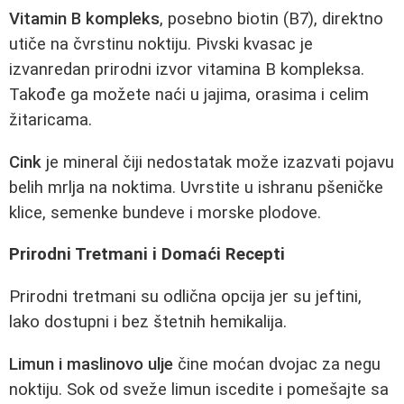
Vitamin B kompleks
, posebno biotin (B7), direktno
utiče na čvrstinu noktiju. Pivski kvasac je
izvanredan prirodni izvor vitamina B kompleksa.
Takođe ga možete naći u jajima, orasima i celim
žitaricama.
Cink
je mineral čiji nedostatak može izazvati pojavu
belih mrlja na noktima. Uvrstite u ishranu pšeničke
klice, semenke bundeve i morske plodove.
Prirodni Tretmani i Domaći Recepti
Prirodni tretmani su odlična opcija jer su jeftini,
lako dostupni i bez štetnih hemikalija.
Limun i maslinovo ulje
čine moćan dvojac za negu
noktiju. Sok od sveže limun iscedite i pomešajte sa