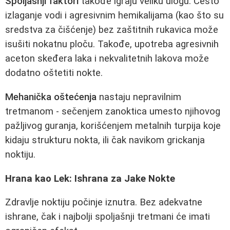
Spoljašnji faktori
takođe igraju veliku ulogu. Često
izlaganje vodi i agresivnim hemikalijama (kao što su
sredstva za čišćenje) bez zaštitnih rukavica može
isušiti nokatnu ploču. Takođe, upotreba agresivnih
aceton skeđera laka i nekvalitetnih lakova može
dodatno oštetiti nokte.
Mehanička oštećenja
nastaju nepravilnim
tretmanom - sečenjem zanoktica umesto njihovog
pažljivog guranja, korišćenjem metalnih turpija koje
kidaju strukturu nokta, ili čak navikom grickanja
noktiju.
Hrana kao Lek: Ishrana za Jake Nokte
Zdravlje noktiju počinje iznutra. Bez adekvatne
ishrane, čak i najbolji spoljašnji tretmani će imati