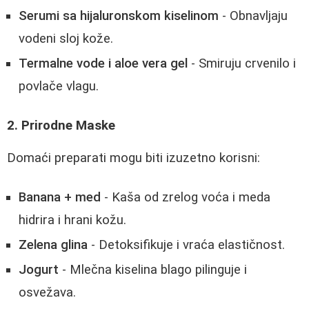
Serumi sa hijaluronskom kiselinom
- Obnavljaju
vodeni sloj kože.
Termalne vode i aloe vera gel
- Smiruju crvenilo i
povlače vlagu.
2. Prirodne Maske
Domaći preparati mogu biti izuzetno korisni:
Banana + med
- Kaša od zrelog voća i meda
hidrira i hrani kožu.
Zelena glina
- Detoksifikuje i vraća elastičnost.
Jogurt
- Mlečna kiselina blago pilinguje i
osvežava.