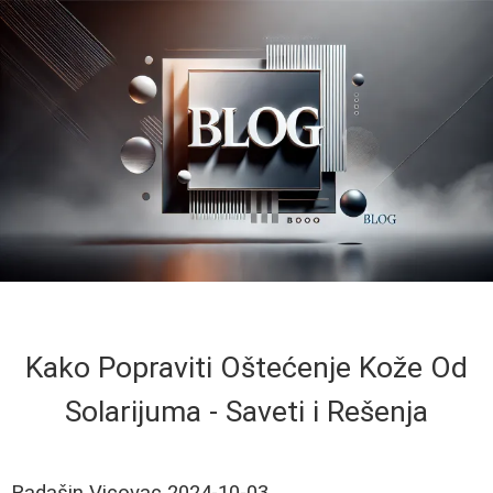
Kako Popraviti Oštećenje Kože Od
Solarijuma - Saveti i Rešenja
Radašin Vicovac
2024-10-03