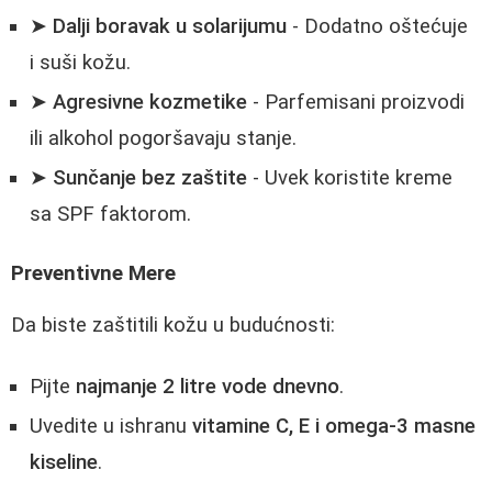
➤
Dalji boravak u solarijumu
- Dodatno oštećuje
i suši kožu.
➤
Agresivne kozmetike
- Parfemisani proizvodi
ili alkohol pogoršavaju stanje.
➤
Sunčanje bez zaštite
- Uvek koristite kreme
sa SPF faktorom.
Preventivne Mere
Da biste zaštitili kožu u budućnosti:
Pijte
najmanje 2 litre vode dnevno
.
Uvedite u ishranu
vitamine C, E i omega-3 masne
kiseline
.