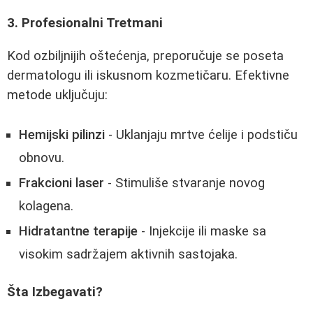
3. Profesionalni Tretmani
Kod ozbiljnijih oštećenja, preporučuje se poseta
dermatologu ili iskusnom kozmetičaru. Efektivne
metode uključuju:
Hemijski pilinzi
- Uklanjaju mrtve ćelije i podstiču
obnovu.
Frakcioni laser
- Stimuliše stvaranje novog
kolagena.
Hidratantne terapije
- Injekcije ili maske sa
visokim sadržajem aktivnih sastojaka.
Šta Izbegavati?