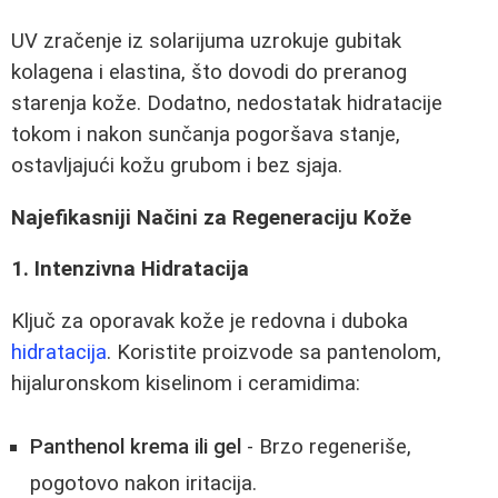
UV zračenje iz solarijuma uzrokuje gubitak
kolagena i elastina, što dovodi do preranog
starenja kože. Dodatno, nedostatak hidratacije
tokom i nakon sunčanja pogoršava stanje,
ostavljajući kožu grubom i bez sjaja.
Najefikasniji Načini za Regeneraciju Kože
1. Intenzivna Hidratacija
Ključ za oporavak kože je redovna i duboka
hidratacija
. Koristite proizvode sa pantenolom,
hijaluronskom kiselinom i ceramidima:
Panthenol krema ili gel
- Brzo regeneriše,
pogotovo nakon iritacija.