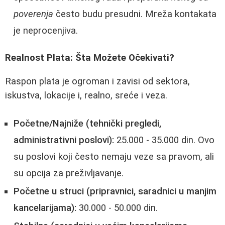
poverenja
često budu presudni. Mreža kontakata
je neprocenjiva.
Realnost Plata: Šta Možete Očekivati?
Raspon plata je ogroman i zavisi od sektora,
iskustva, lokacije i, realno, sreće i veza.
Početne/Najniže (tehnički pregledi,
administrativni poslovi):
25.000 - 35.000 din. Ovo
su poslovi koji često nemaju veze sa pravom, ali
su opcija za preživljavanje.
Početne u struci (pripravnici, saradnici u manjim
kancelarijama):
30.000 - 50.000 din.