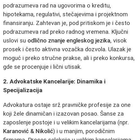
podrazumeva rad na ugovorima o kreditu,
hipotekama, regulativi, stečajevima i projektnom
finansiranju. Zahtevan je, pod pritiskom je i često
podrazumeva rad preko radnog vremena. Ključni
uslovi su
odlično znanje engleskog jezika
, visok
prosek i često aktivna vozačka dozvola. Ulazak je
moguć i preko stručne prakse, ali i preko konkursa,
gde se procenjuje i lični utisak.
2. Advokatske Kancelarije: Dinamika i
Specijalizacija
Advokatura ostaje srž pravničke profesije za one
koji žele dinamičan i izazovan posao. Šanse za
zaposlenje postoje i u velikim kancelarijama (npr.
Karanović & Nikolić
) i u manjim, porodičnim
firmama. Proces selekcije u velikim kancelarijama