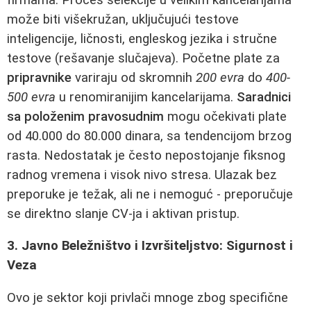
može biti višekružan, uključujući testove
inteligencije, ličnosti, engleskog jezika i stručne
testove (rešavanje slučajeva). Početne plate za
pripravnike
variraju od skromnih
200 evra
do
400-
500 evra
u renomiranijim kancelarijama.
Saradnici
sa položenim pravosudnim
mogu očekivati plate
od 40.000 do 80.000 dinara, sa tendencijom brzog
rasta. Nedostatak je često nepostojanje fiksnog
radnog vremena i visok nivo stresa. Ulazak bez
preporuke je težak, ali ne i nemoguć - preporučuje
se direktno slanje CV-ja i aktivan pristup.
3. Javno Beležništvo i Izvršiteljstvo: Sigurnost i
Veza
Ovo je sektor koji privlači mnoge zbog specifične