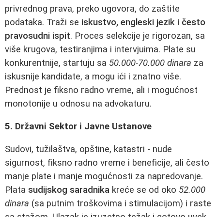
privrednog prava, preko ugovora, do zaštite
podataka. Traži se
iskustvo, engleski jezik i često
pravosudni ispit
. Proces selekcije je rigorozan, sa
više krugova, testiranjima i intervjuima. Plate su
konkurentnije, startuju sa
50.000-70.000 dinara
za
iskusnije kandidate, a mogu ići i znatno više.
Prednost je fiksno radno vreme, ali i mogućnost
monotonije u odnosu na advokaturu.
5. Državni Sektor i Javne Ustanove
Sudovi, tužilaštva, opštine, katastri - nude
sigurnost, fiksno radno vreme i beneficije, ali često
manje plate i manje mogućnosti za napredovanje.
Plata
sudijskog saradnika
kreće se od oko
52.000
dinara
(sa putnim troškovima i stimulacijom) i raste
sa stažom. Ulazak je izuzetno težak i gotovo uvek