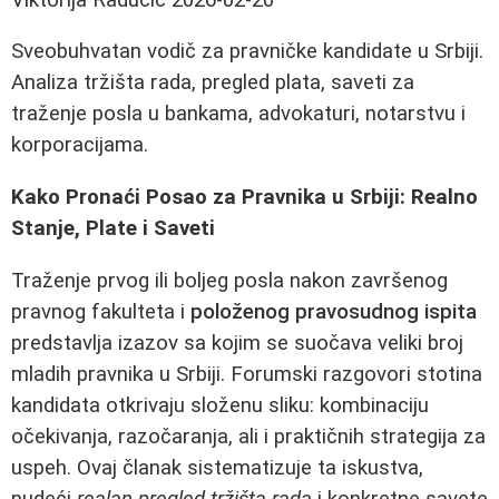
Sveobuhvatan vodič za pravničke kandidate u Srbiji.
Analiza tržišta rada, pregled plata, saveti za
traženje posla u bankama, advokaturi, notarstvu i
korporacijama.
Kako Pronaći Posao za Pravnika u Srbiji: Realno
Stanje, Plate i Saveti
Traženje prvog ili boljeg posla nakon završenog
pravnog fakulteta i
položenog pravosudnog ispita
predstavlja izazov sa kojim se suočava veliki broj
mladih pravnika u Srbiji. Forumski razgovori stotina
kandidata otkrivaju složenu sliku: kombinaciju
očekivanja, razočaranja, ali i praktičnih strategija za
uspeh. Ovaj članak sistematizuje ta iskustva,
nudeći
realan pregled tržišta rada
i konkretne savete