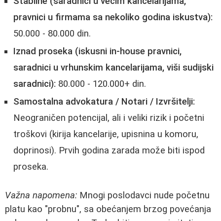
Stabilne (saradnici u većim kancelarijama,
pravnici u firmama sa nekoliko godina iskustva):
50.000 - 80.000 din.
Iznad proseka (iskusni in-house pravnici,
saradnici u vrhunskim kancelarijama, viši sudijski
saradnici):
80.000 - 120.000+ din.
Samostalna advokatura / Notari / Izvršitelji:
Neograničen potencijal, ali i veliki rizik i početni
troškovi (kirija kancelarije, upisnina u komoru,
doprinosi). Prvih godina zarada može biti ispod
proseka.
Važna napomena:
Mnogi poslodavci nude početnu
platu kao "probnu", sa obećanjem brzog povećanja