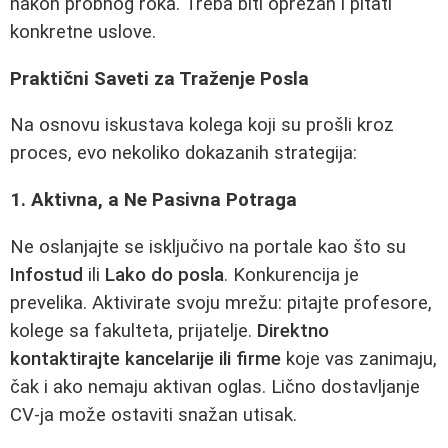
nakon probnog roka. Treba biti oprezan i pitati
konkretne uslove.
Praktični Saveti za Traženje Posla
Na osnovu iskustava kolega koji su prošli kroz
proces, evo nekoliko dokazanih strategija:
1. Aktivna, a Ne Pasivna Potraga
Ne oslanjajte se isključivo na portale kao što su
Infostud
ili
Lako do posla
. Konkurencija je
prevelika. Aktivirate svoju mrežu: pitajte profesore,
kolege sa fakulteta, prijatelje.
Direktno
kontaktirajte kancelarije ili firme
koje vas zanimaju,
čak i ako nemaju aktivan oglas. Lično dostavljanje
CV-ja može ostaviti snažan utisak.