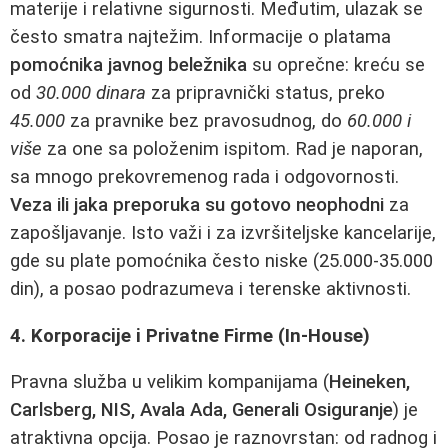
materije i relativne sigurnosti. Međutim, ulazak se
često smatra najtežim. Informacije o platama
pomoćnika javnog beležnika
su oprečne: kreću se
od
30.000 dinara
za pripravnički status, preko
45.000
za pravnike bez pravosudnog, do
60.000 i
više
za one sa položenim ispitom. Rad je naporan,
sa mnogo prekovremenog rada i odgovornosti.
Veza ili jaka preporuka su gotovo neophodni
za
zapošljavanje. Isto važi i za izvršiteljske kancelarije,
gde su plate pomoćnika često niske (25.000-35.000
din), a posao podrazumeva i terenske aktivnosti.
4. Korporacije i Privatne Firme (In-House)
Pravna služba u velikim kompanijama (
Heineken,
Carlsberg, NIS, Avala Ada, Generali Osiguranje
) je
atraktivna opcija. Posao je raznovrstan: od radnog i