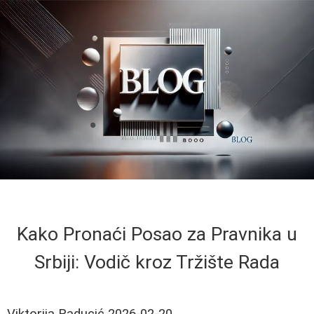
Kako Pronaći Posao za Pravnika u
Srbiji: Vodič kroz Tržište Rada
Viktorija Raducić
2026-02-20