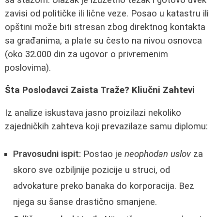
zavisi od političke ili lične veze. Posao u katastru ili
opštini može biti stresan zbog direktnog kontakta
sa građanima, a plate su često na nivou osnovca
(oko 32.000 din za ugovor o privremenim
poslovima).
Šta Poslodavci Zaista Traže? Kliučni Zahtevi
Iz analize iskustava jasno proizilazi nekoliko
zajedničkih zahteva koji prevazilaze samu diplomu:
Pravosudni ispit:
Postao je
neophodan uslov
za
skoro sve ozbiljnije pozicije u struci, od
advokature preko banaka do korporacija. Bez
njega su šanse drastično smanjene.