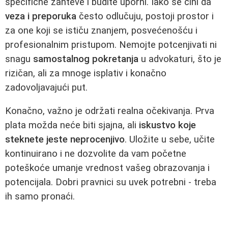
specifične zahteve i budite uporni. Iako se čini da
veza i preporuka
često odlučuju, postoji prostor i
za one koji se ističu znanjem, posvećenošću i
profesionalnim pristupom. Nemojte potcenjivati ni
snagu
samostalnog pokretanja
u advokaturi, što je
rizičan, ali za mnoge isplativ i konačno
zadovoljavajući put.
Konačno, važno je održati realna očekivanja. Prva
plata možda neće biti sjajna, ali
iskustvo koje
steknete jeste neprocenjivo
. Uložite u sebe, učite
kontinuirano i ne dozvolite da vam početne
poteškoće umanje vrednost vašeg obrazovanja i
potencijala. Dobri pravnici su uvek potrebni - treba
ih samo pronaći.