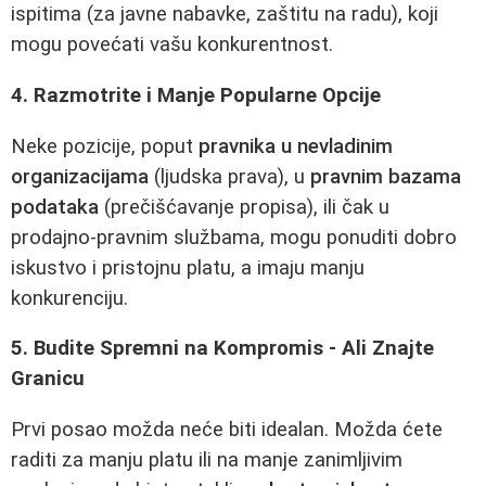
ispitima (za javne nabavke, zaštitu na radu), koji
mogu povećati vašu konkurentnost.
4. Razmotrite i Manje Popularne Opcije
Neke pozicije, poput
pravnika u nevladinim
organizacijama
(ljudska prava), u
pravnim bazama
podataka
(prečišćavanje propisa), ili čak u
prodajno-pravnim službama, mogu ponuditi dobro
iskustvo i pristojnu platu, a imaju manju
konkurenciju.
5. Budite Spremni na Kompromis - Ali Znajte
Granicu
Prvi posao možda neće biti idealan. Možda ćete
raditi za manju platu ili na manje zanimljivim