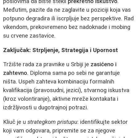
poslovima da biste stekli
prekretno iskustvo
.
Međutim, pazite da ne zaglavite u poziciji koja vas
potpuno degradira ili iscrpljuje bez perspektive. Rad
vikendom, prekovremeno bez nadoknade i mobing
su crvene zastavice.
Zaključak: Strpljenje, Strategija i Upornost
Tržište rada za pravnike u Srbiji je
zasićeno i
zahtevno
. Diploma sama po sebi ne garantuje
ništa. Uspeh zahteva kombinaciju formalnih
kvalifikacija (pravosudni, jezici), stvarnog iskustva
(kroz volontiranje), aktivne mreže kontakata i
izdržljivosti u dugotrajnoj potrazi.
Kliuč je u
strategkom pristupu
: identifikujte sektor
koji vam odgovara, pripremite se za njegove