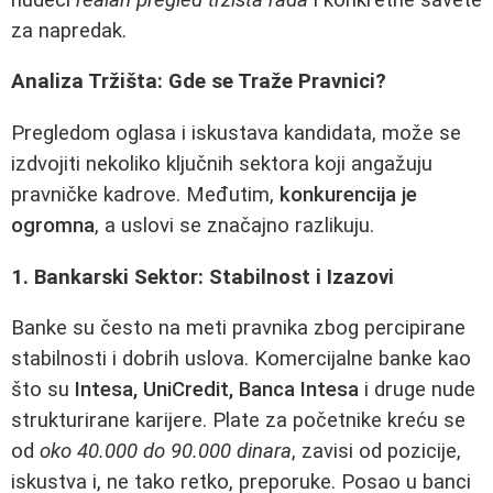
za napredak.
Analiza Tržišta: Gde se Traže Pravnici?
Pregledom oglasa i iskustava kandidata, može se
izdvojiti nekoliko ključnih sektora koji angažuju
pravničke kadrove. Međutim,
konkurencija je
ogromna
, a uslovi se značajno razlikuju.
1. Bankarski Sektor: Stabilnost i Izazovi
Banke su često na meti pravnika zbog percipirane
stabilnosti i dobrih uslova. Komercijalne banke kao
što su
Intesa, UniCredit, Banca Intesa
i druge nude
strukturirane karijere. Plate za početnike kreću se
od
oko 40.000 do 90.000 dinara
, zavisi od pozicije,
iskustva i, ne tako retko, preporuke. Posao u banci