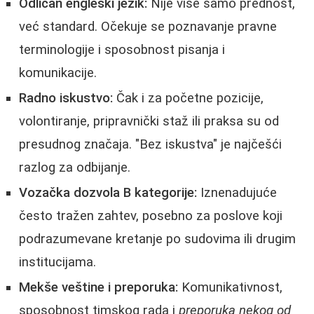
Odličan engleski jezik:
Nije više samo prednost,
već standard. Očekuje se poznavanje pravne
terminologije i sposobnost pisanja i
komunikacije.
Radno iskustvo:
Čak i za početne pozicije,
volontiranje, pripravnički staž ili praksa su od
presudnog značaja. "Bez iskustva" je najčešći
razlog za odbijanje.
Vozаčka dozvola B kategorije:
Iznenadujuće
često tražen zahtev, posebno za poslove koji
podrazumevane kretanje po sudovima ili drugim
institucijama.
Mekše veštine i preporuka:
Komunikativnost,
sposobnost timskog rada i
preporuka nekog od