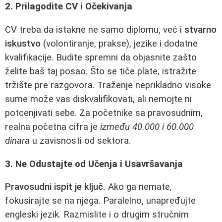
2. Prilagodite CV i Očekivanja
CV treba da istakne ne samo diplomu, već i
stvarno
iskustvo
(volontiranje, prakse), jezike i dodatne
kvalifikacije. Budite spremni da objasnite zašto
želite baš taj posao. Što se tiče plate, istražite
tržište pre razgovora. Traženje neprikladno visoke
sume može vas diskvalifikovati, ali nemojte ni
potcenjivati sebe. Za početnike sa pravosudnim,
realna početna cifra je
između 40.000 i 60.000
dinara
u zavisnosti od sektora.
3. Ne Odustajte od Učenja i Usavršavanja
Pravosudni ispit je ključ.
Ako ga nemate,
fokusirajte se na njega. Paralelno, unapređujte
engleski jezik. Razmislite i o drugim stručnim