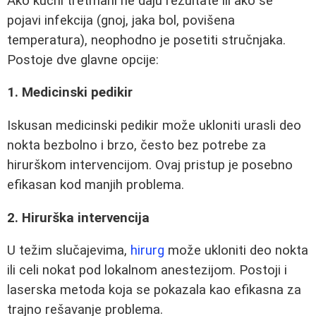
Ako kućni tretmani ne daju rezultate ili ako se
pojavi infekcija (gnoj, jaka bol, povišena
temperatura), neophodno je posetiti stručnjaka.
Postoje dve glavne opcije:
1. Medicinski pedikir
Iskusan medicinski pedikir može ukloniti urasli deo
nokta bezbolno i brzo, često bez potrebe za
hirurškom intervencijom. Ovaj pristup je posebno
efikasan kod manjih problema.
2. Hirurška intervencija
U težim slučajevima,
hirurg
može ukloniti deo nokta
ili celi nokat pod lokalnom anestezijom. Postoji i
laserska metoda koja se pokazala kao efikasna za
trajno rešavanje problema.