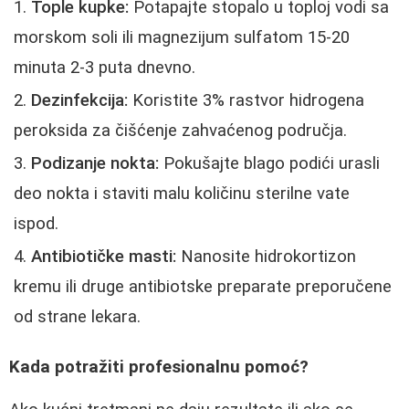
Tople kupke:
Potapajte stopalo u toploj vodi sa
morskom soli ili magnezijum sulfatom 15-20
minuta 2-3 puta dnevno.
Dezinfekcija:
Koristite 3% rastvor hidrogena
peroksida za čišćenje zahvaćenog područja.
Podizanje nokta:
Pokušajte blago podići urasli
deo nokta i staviti malu količinu sterilne vate
ispod.
Antibiotičke masti:
Nanosite hidrokortizon
kremu ili druge antibiotske preparate preporučene
od strane lekara.
Kada potražiti profesionalnu pomoć?