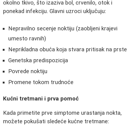
okolno tkivo, što izaziva bol, crvenilo, otok i
ponekad infekciju. Glavni uzroci uključuju:
Nepravilno secenje noktiju (zaobljeni krajevi
umesto ravnih)
Neprikladna obuća koja stvara pritisak na prste
Genetska predispozicija
Povrede noktiju
Promene tokom trudnoće
Kućni tretmani i prva pomoć
Kada primetite prve simptome urastanja nokta,
možete pokušati sledeće kućne tretmane: