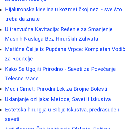
Hijaluronska kiselina u kozmetičkoj nezi - sve što
treba da znate
Ultrazvučna Kavitacija: Rešenje za Smanjenje
Masnih Naslaga Bez Hirurških Zahvata
Matične Ćelije iz Pupčane Vrpce: Kompletan Vodič
za Roditelje
Kako Se Ugojiti Prirodno - Saveti za Povećanje
Telesne Mase
Med i Cimet: Prirodni Lek za Brojne Bolesti
Uklanjanje oziljaka: Metode, Saveti i Iskustva
Estetska hirurgija u Srbiji: Iskustva, predrasude i
saveti