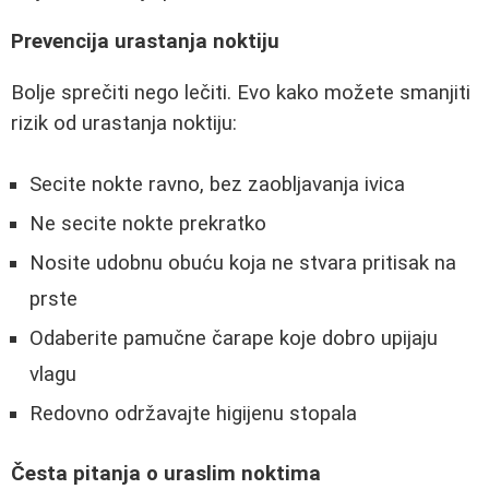
Prevencija urastanja noktiju
Bolje sprečiti nego lečiti. Evo kako možete smanjiti
rizik od urastanja noktiju:
Secite nokte ravno, bez zaobljavanja ivica
Ne secite nokte prekratko
Nosite udobnu obuću koja ne stvara pritisak na
prste
Odaberite pamučne čarape koje dobro upijaju
vlagu
Redovno održavajte higijenu stopala
Česta pitanja o uraslim noktima