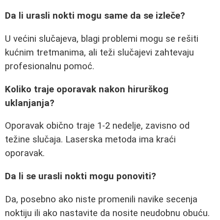
Da li urasli nokti mogu same da se izleče?
U većini slučajeva, blagi problemi mogu se rešiti
kućnim tretmanima, ali teži slučajevi zahtevaju
profesionalnu pomoć.
Koliko traje oporavak nakon hirurškog
uklanjanja?
Oporavak obično traje 1-2 nedelje, zavisno od
težine slučaja. Laserska metoda ima kraći
oporavak.
Da li se urasli nokti mogu ponoviti?
Da, posebno ako niste promenili navike secenja
noktiju ili ako nastavite da nosite neudobnu obuću.