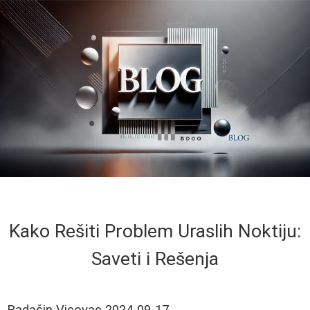
Kako Rešiti Problem Uraslih Noktiju:
Saveti i Rešenja
Radašin Vicovac
2024-09-17