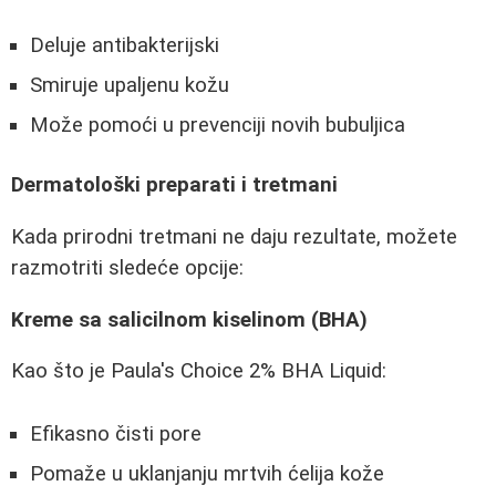
Deluje antibakterijski
Smiruje upaljenu kožu
Može pomoći u prevenciji novih bubuljica
Dermatološki preparati i tretmani
Kada prirodni tretmani ne daju rezultate, možete
razmotriti sledeće opcije:
Kreme sa salicilnom kiselinom (BHA)
Kao što je Paula's Choice 2% BHA Liquid:
Efikasno čisti pore
Pomaže u uklanjanju mrtvih ćelija kože