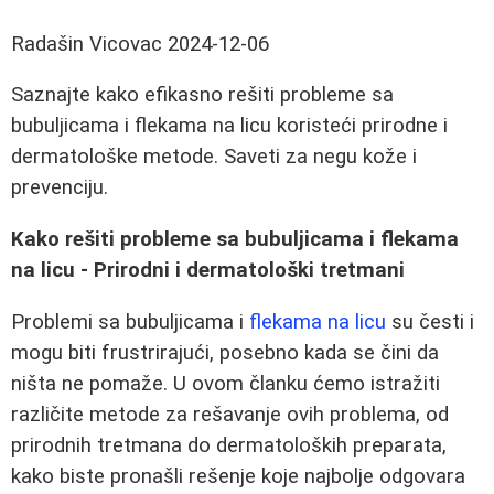
Radašin Vicovac
2024-12-06
Saznajte kako efikasno rešiti probleme sa
bubuljicama i flekama na licu koristeći prirodne i
dermatološke metode. Saveti za negu kože i
prevenciju.
Kako rešiti probleme sa bubuljicama i flekama
na licu - Prirodni i dermatološki tretmani
Problemi sa bubuljicama i
flekama na licu
su česti i
mogu biti frustrirajući, posebno kada se čini da
ništa ne pomaže. U ovom članku ćemo istražiti
različite metode za rešavanje ovih problema, od
prirodnih tretmana do dermatoloških preparata,
kako biste pronašli rešenje koje najbolje odgovara