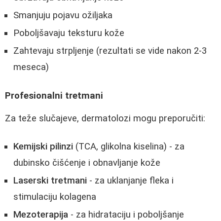
Smanjuju pojavu ožiljaka
Poboljšavaju teksturu kože
Zahtevaju strpljenje (rezultati se vide nakon 2-3
meseca)
Profesionalni tretmani
Za teže slučajeve, dermatolozi mogu preporučiti:
Kemijski pilinzi
(TCA, glikolna kiselina) - za
dubinsko čišćenje i obnavljanje kože
Laserski tretmani
- za uklanjanje fleka i
stimulaciju kolagena
Mezoterapija
- za hidrataciju i poboljšanje