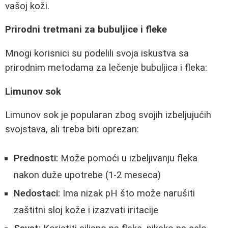
vašoj koži.
Prirodni tretmani za bubuljice i fleke
Mnogi korisnici su podelili svoja iskustva sa
prirodnim metodama za lečenje bubuljica i fleka:
Limunov sok
Limunov sok je popularan zbog svojih izbeljujućih
svojstava, ali treba biti oprezan:
Prednosti:
Može pomoći u izbeljivanju fleka
nakon duže upotrebe (1-2 meseca)
Nedostaci:
Ima nizak pH što može narušiti
zaštitni sloj kože i izazvati iritacije