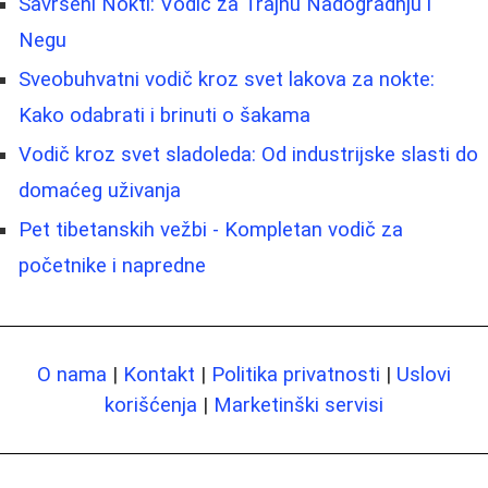
Savršeni Nokti: Vodič za Trajnu Nadogradnju i
Negu
Sveobuhvatni vodič kroz svet lakova za nokte:
Kako odabrati i brinuti o šakama
Vodič kroz svet sladoleda: Od industrijske slasti do
domaćeg uživanja
Pet tibetanskih vežbi - Kompletan vodič za
početnike i napredne
O nama
|
Kontakt
|
Politika privatnosti
|
Uslovi
korišćenja
|
Marketinški servisi