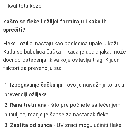
kvaliteta kože
Zašto se fleke i ožiljci formiraju i kako ih
sprečiti?
Fleke i ožiljci nastaju kao posledica upale u koži.
Kada se bubuljica čačka ili kada je upala jaka, može
doći do oštećenja tkiva koje ostavlja trag. Ključni
faktori za prevenciju su:
Izbegavanje čačkanja
- ovo je najvažniji korak u
prevenciji ožiljaka
Rana tretmana
- što pre počnete sa lečenjem
bubuljica, manje je šanse za nastanak fleka
Zaštita od sunca
- UV zraci mogu učiniti fleke