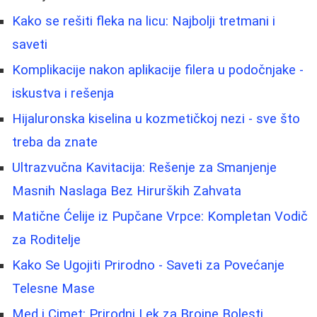
Kako se rešiti fleka na licu: Najbolji tretmani i
saveti
Komplikacije nakon aplikacije filera u podočnjake -
iskustva i rešenja
Hijaluronska kiselina u kozmetičkoj nezi - sve što
treba da znate
Ultrazvučna Kavitacija: Rešenje za Smanjenje
Masnih Naslaga Bez Hirurških Zahvata
Matične Ćelije iz Pupčane Vrpce: Kompletan Vodič
za Roditelje
Kako Se Ugojiti Prirodno - Saveti za Povećanje
Telesne Mase
Med i Cimet: Prirodni Lek za Brojne Bolesti