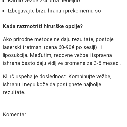
Kardio vežbe 3-4 puta nedeljno
Izbegavajte brzu hranu i prekomernu so
Kada razmotriti hirurške opcije?
Ako prirodne metode ne daju rezultate, postoje
laserski tretmani (cena 60-90€ po sesiji) ili
liposukcija. Međutim, redovne vežbe i ispravna
ishrana često daju vidljive promene za 3-6 meseci.
Ključ uspeha je doslednost. Kombinujte vežbe,
ishranu i negu kože da postignete najbolje
rezultate.
Komentari