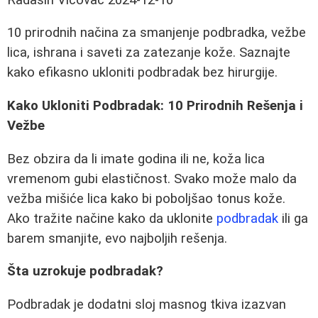
10 prirodnih načina za smanjenje podbradka, vežbe
lica, ishrana i saveti za zatezanje kože. Saznajte
kako efikasno ukloniti podbradak bez hirurgije.
Kako Ukloniti Podbradak: 10 Prirodnih Rešenja i
Vežbe
Bez obzira da li imate godina ili ne, koža lica
vremenom gubi elastičnost. Svako može malo da
vežba mišiće lica kako bi poboljšao tonus kože.
Ako tražite načine kako da uklonite
podbradak
ili ga
barem smanjite, evo najboljih rešenja.
Šta uzrokuje podbradak?
Podbradak je dodatni sloj masnog tkiva izazvan