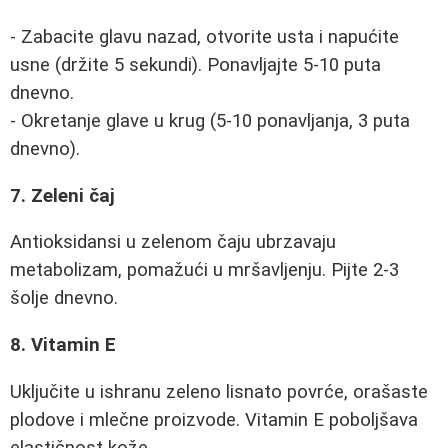
- Zabacite glavu nazad, otvorite usta i napućite
usne (držite 5 sekundi). Ponavljajte 5-10 puta
dnevno.
- Okretanje glave u krug (5-10 ponavljanja, 3 puta
dnevno).
7. Zeleni čaj
Antioksidansi u zelenom čaju ubrzavaju
metabolizam, pomažući u mršavljenju. Pijte 2-3
šolje dnevno.
8. Vitamin E
Uključite u ishranu zeleno lisnato povrće, orašaste
plodove i mlečne proizvode. Vitamin E poboljšava
elastičnost kože.