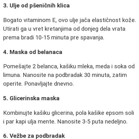
3. Ulje od pšeničnih klica
Bogato vitaminom E, ovo ulje jača elastičnost kože.
Utirati ga u vret kretanjima od donjeg dela vrata
prema bradi 10-15 minuta pre spavanja.
4. Maska od belanaca
Pomešajte 2 belanca, kašiku mleka, meda i soka od
limuna. Nanosite na podbradak 30 minuta, zatim
operite. Ponavljajte dnevno.
5. Glicerinska maska
Kombinujte kašiku glicerina, pola kašike epsom soli
i par kapi ulja mente. Nanosite 3-5 puta nedeljno.
6. Vežbe za podbradak