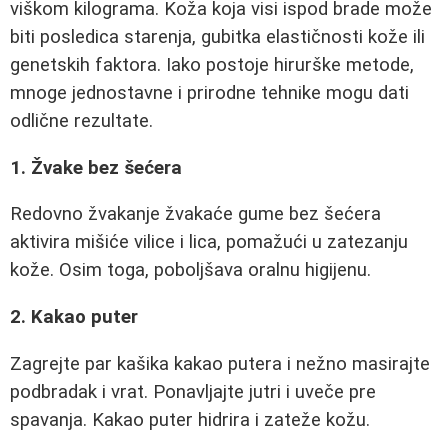
viškom kilograma. Koža koja visi ispod brade može
biti posledica starenja, gubitka elastičnosti kože ili
genetskih faktora. Iako postoje hirurške metode,
mnoge jednostavne i prirodne tehnike mogu dati
odlične rezultate.
1. Žvake bez šećera
Redovno žvakanje žvakaće gume bez šećera
aktivira mišiće vilice i lica, pomažući u zatezanju
kože. Osim toga, poboljšava oralnu higijenu.
2. Kakao puter
Zagrejte par kašika kakao putera i nežno masirajte
podbradak i vrat. Ponavljajte jutri i uveče pre
spavanja. Kakao puter hidrira i zateže kožu.