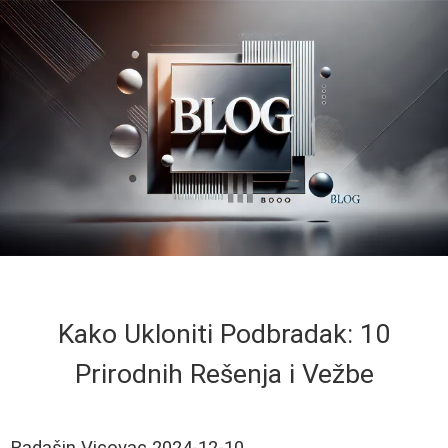
Kako Ukloniti Podbradak: 10
Prirodnih Rešenja i Vežbe
Radašin Vicovac
2024-12-10