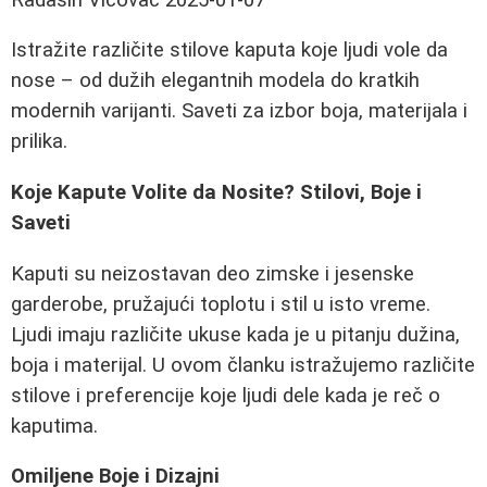
Istražite različite stilove kaputa koje ljudi vole da
nose – od dužih elegantnih modela do kratkih
modernih varijanti. Saveti za izbor boja, materijala i
prilika.
Koje Kapute Volite da Nosite? Stilovi, Boje i
Saveti
Kaputi su neizostavan deo zimske i jesenske
garderobe, pružajući toplotu i stil u isto vreme.
Ljudi imaju različite ukuse kada je u pitanju dužina,
boja i materijal. U ovom članku istražujemo različite
stilove i preferencije koje ljudi dele kada je reč o
kaputima.
Omiljene Boje i Dizajni