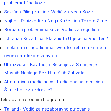
problematične kože
Savršen Piling za Lice: Vodič za Negu Kože
Najbolji Proizvodi za Negu Kože Lica Tokom Zime
Borba sa problemima kože: Vodič za negu lica
Ishrana i Koža Lica: Šta Zaista Utječe na Vaš Ten?
Implantati u jagodicama: sve što treba da znate o
ovom estetskom zahvatu
Ultrazvučna Kavitacija: Rešenje za Smanjenje
Masnih Naslaga Bez Hirurških Zahvata
Alternativna medicina vs. tradicionalna medicina:
Šta je bolje za zdravlje?
Tekstovi na srodnim blogovima
Tajland - Vodič za nezaboravno putovanje