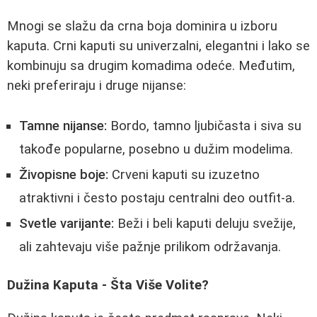
Mnogi se slažu da crna boja dominira u izboru
kaputa. Crni kaputi su univerzalni, elegantni i lako se
kombinuju sa drugim komadima odeće. Međutim,
neki preferiraju i druge nijanse:
Tamne nijanse:
Bordo, tamno ljubičasta i siva su
takođe popularne, posebno u dužim modelima.
Živopisne boje:
Crveni kaputi su izuzetno
atraktivni i često postaju centralni deo outfit-a.
Svetle varijante:
Beži i beli kaputi deluju svežije,
ali zahtevaju više pažnje prilikom održavanja.
Dužina Kaputa - Šta Više Volite?