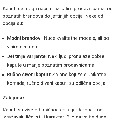
Kaputi se mogu naći u različitim prodavnicama, od
poznatih brendova do jeftinijih opcija. Neke od
opcija su:
Modni brendovi:
Nude kvalitetne modele, ali po
višim cenama.
Jeftinije varijante:
Neki ljudi pronalaze dobre
kapute u manje poznatim prodavnicama.
Ručno šiveni kaputi:
Za one koji žele unikatne
komade, ručno šiveni kaputi su odlična opcija.
Zaključak
Kaputi su više od običnog dela garderobe - oni
izražavaju lični stil i karakter. Bilo da volite duge