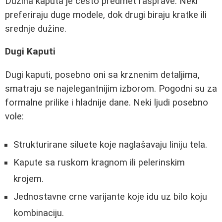
Dužina kaputa je često predmet rasprave. Neki
preferiraju duge modele, dok drugi biraju kratke ili
srednje dužine.
Dugi Kaputi
Dugi kaputi, posebno oni sa krznenim detaljima,
smatraju se najelegantnijim izborom. Pogodni su za
formalne prilike i hladnije dane. Neki ljudi posebno
vole:
Strukturirane siluete koje naglašavaju liniju tela.
Kapute sa ruskom kragnom ili pelerinskim
krojem.
Jednostavne crne varijante koje idu uz bilo koju
kombinaciju.