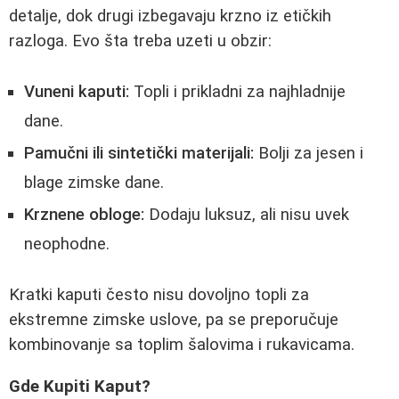
detalje, dok drugi izbegavaju krzno iz etičkih
razloga. Evo šta treba uzeti u obzir:
Vuneni kaputi:
Topli i prikladni za najhladnije
dane.
Pamučni ili sintetički materijali:
Bolji za jesen i
blage zimske dane.
Krznene obloge:
Dodaju luksuz, ali nisu uvek
neophodne.
Kratki kaputi često nisu dovoljno topli za
ekstremne zimske uslove, pa se preporučuje
kombinovanje sa toplim šalovima i rukavicama.
Gde Kupiti Kaput?