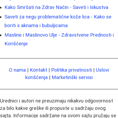
Kako Smršati na Zdrav Način - Saveti i Iskustva
Saveti za negu problematične kože lica - Kako se
boriti s aknama i bubuljicama
Masline i Maslinovo Ulje - Zdravstvene Prednosti i
Korišćenje
O nama
|
Kontakt
|
Politika privatnosti
|
Uslovi
korišćenja
|
Marketinški servisi
Urednici i autori ne preuzimaju nikakvu odgovornost
za bilo kakve greške ili propuste u sadržaju ovog
sajta. Informacije sadržane na ovom sajtu pružaju se