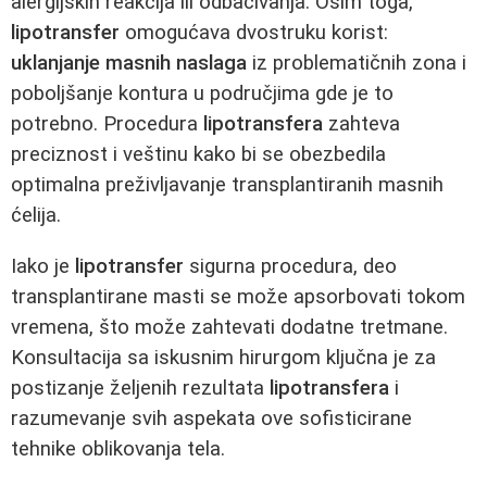
alergijskih reakcija ili odbacivanja. Osim toga,
lipotransfer
omogućava dvostruku korist:
uklanjanje masnih naslaga
iz problematičnih zona i
poboljšanje kontura u područjima gde je to
potrebno. Procedura
lipotransfera
zahteva
preciznost i veštinu kako bi se obezbedila
optimalna preživljavanje transplantiranih masnih
ćelija.
Iako je
lipotransfer
sigurna procedura, deo
transplantirane masti se može apsorbovati tokom
vremena, što može zahtevati dodatne tretmane.
Konsultacija sa iskusnim hirurgom ključna je za
postizanje željenih rezultata
lipotransfera
i
razumevanje svih aspekata ove sofisticirane
tehnike oblikovanja tela.