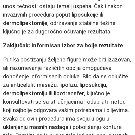
unos tečnosti ostaju temelj uspeha. Čak i nakon
invazivnih procedura poput
liposukcije
ili
dermolipektomije
, održavanje stabilne težine
ključno je za dugoročno očuvanje rezultata.
Zaključak: Informisan izbor za bolje rezultate
Put ka postizanju željene figure može biti izazovan,
ali razumevanje različitih opcija omogućava
donošenje informisanih odluka. Bilo da se odlučite
za
anticelulit masažu
,
lipolizu
,
liposukciju
,
dermolipektomiju
ili
lipotransfer
, ključno je
konsultovati se sa stručnjacima i odabrati metod
koji najbolje odgovara vašim potrebama i ciljevima.
Svaka od ovih procedura ima svoju ulogu u
uklanjanju masnih naslaga
i poboljšanju konture