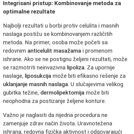
Integrisani pristup: Kombinovanje metoda za
optimalne rezultate
Najbolji rezultati u borbi protiv celulita i masnih
naslaga postižu se kombinovanjem različitih
metoda. Na primer, osoba može početi sa
redovnim
anticelulit masažama
i promenom
ishrane. Ako se ne postignu željeni rezultati, može
se razmotriti neinvazivna
lipoliza
. Za upornije
naslage,
liposukcija
može biti efikasno rešenje za
uklanjanje masnih naslaga
. U slučajevima velikog
gubitka težine,
dermolipektomija
može biti
neophodna za postizanje željene konture.
Važno je naglasiti da nijedna procedura ne
zamenjuje zdrav način života. Uravnotežena
ishrana, redovna fizička aktivnost i odgovarajući