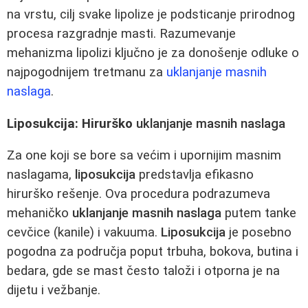
na vrstu, cilj svake lipolize je podsticanje prirodnog
procesa razgradnje masti. Razumevanje
mehanizma lipolizi ključno je za donošenje odluke o
najpogodnijem tretmanu za
uklanjanje masnih
naslaga
.
Liposukcija: Hirurško
uklanjanje masnih naslaga
Za one koji se bore sa većim i upornijim masnim
naslagama,
liposukcija
predstavlja efikasno
hirurško rešenje. Ova procedura podrazumeva
mehaničko
uklanjanje masnih naslaga
putem tanke
cevčice (kanile) i vakuuma.
Liposukcija
je posebno
pogodna za područja poput trbuha, bokova, butina i
bedara, gde se mast često taloži i otporna je na
dijetu i vežbanje.