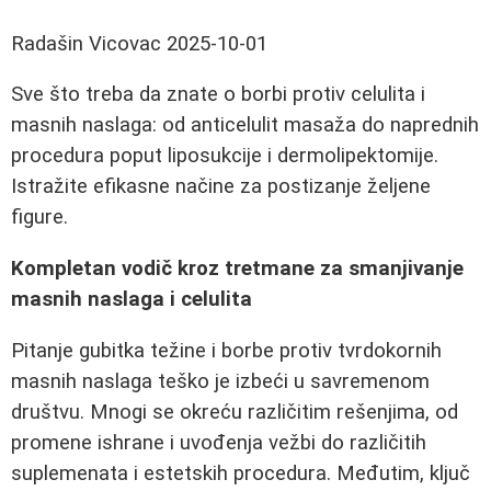
Radašin Vicovac
2025-10-01
Sve što treba da znate o borbi protiv celulita i
masnih naslaga: od anticelulit masaža do naprednih
procedura poput liposukcije i dermolipektomije.
Istražite efikasne načine za postizanje željene
figure.
Kompletan vodič kroz tretmane za smanjivanje
masnih naslaga i celulita
Pitanje gubitka težine i borbe protiv tvrdokornih
masnih naslaga teško je izbeći u savremenom
društvu. Mnogi se okreću različitim rešenjima, od
promene ishrane i uvođenja vežbi do različitih
suplemenata i estetskih procedura. Međutim, ključ