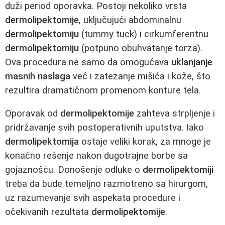
duži period oporavka. Postoji nekoliko vrsta
dermolipektomije
, uključujući abdominalnu
dermolipektomiju
(tummy tuck) i cirkumferentnu
dermolipektomiju
(potpuno obuhvatanje torza).
Ova procedura ne samo da omogućava
uklanjanje
masnih naslaga
već i zatezanje mišića i kože, što
rezultira dramatičnom promenom konture tela.
Oporavak od
dermolipektomije
zahteva strpljenje i
pridržavanje svih postoperativnih uputstva. Iako
dermolipektomija
ostaje veliki korak, za mnoge je
konačno rešenje nakon dugotrajne borbe sa
gojaznošću. Donošenje odluke o
dermolipektomiji
treba da bude temeljno razmotreno sa hirurgom,
uz razumevanje svih aspekata procedure i
očekivanih rezultata
dermolipektomije
.