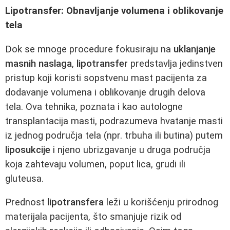
Lipotransfer: Obnavljanje volumena i oblikovanje
tela
Dok se mnoge procedure fokusiraju na
uklanjanje
masnih naslaga
,
lipotransfer
predstavlja jedinstven
pristup koji koristi sopstvenu mast pacijenta za
dodavanje volumena i oblikovanje drugih delova
tela. Ova tehnika, poznata i kao autologne
transplantacija masti, podrazumeva hvatanje masti
iz jednog područja tela (npr. trbuha ili butina) putem
liposukcije
i njeno ubrizgavanje u druga područja
koja zahtevaju volumen, poput lica, grudi ili
gluteusa.
Prednost
lipotransfera
leži u korišćenju prirodnog
materijala pacijenta, što smanjuje rizik od