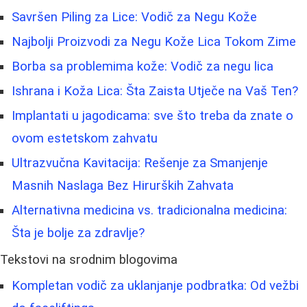
Savršen Piling za Lice: Vodič za Negu Kože
Najbolji Proizvodi za Negu Kože Lica Tokom Zime
Borba sa problemima kože: Vodič za negu lica
Ishrana i Koža Lica: Šta Zaista Utječe na Vaš Ten?
Implantati u jagodicama: sve što treba da znate o
ovom estetskom zahvatu
Ultrazvučna Kavitacija: Rešenje za Smanjenje
Masnih Naslaga Bez Hirurških Zahvata
Alternativna medicina vs. tradicionalna medicina:
Šta je bolje za zdravlje?
Tekstovi na srodnim blogovima
Kompletan vodič za uklanjanje podbratka: Od vežbi