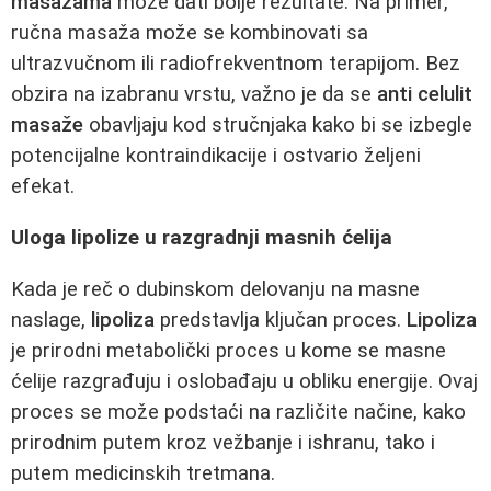
masažama
može dati bolje rezultate. Na primer,
ručna masaža može se kombinovati sa
ultrazvučnom ili radiofrekventnom terapijom. Bez
obzira na izabranu vrstu, važno je da se
anti celulit
masaže
obavljaju kod stručnjaka kako bi se izbegle
potencijalne kontraindikacije i ostvario željeni
efekat.
Uloga lipolize u razgradnji masnih ćelija
Kada je reč o dubinskom delovanju na masne
naslage,
lipoliza
predstavlja ključan proces.
Lipoliza
je prirodni metabolički proces u kome se masne
ćelije razgrađuju i oslobađaju u obliku energije. Ovaj
proces se može podstaći na različite načine, kako
prirodnim putem kroz vežbanje i ishranu, tako i
putem medicinskih tretmana.