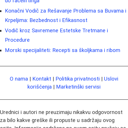
do faceliftinga
Konačni Vodič za Rešavanje Problema sa Buvama i
Krpeljima: Bezbednost i Efikasnost
Vodič kroz Savremene Estetske Tretmane i
Procedure
Morski specijaliteti: Recepti sa školjkama i ribom
O nama
|
Kontakt
|
Politika privatnosti
|
Uslovi
korišćenja
|
Marketinški servisi
Urednici i autori ne preuzimaju nikakvu odgovornost
za bilo kakve greške ili propuste u sadržaju ovog