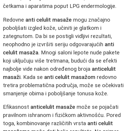
četkama i aparatima poput LPG endermologije.
Redovne
anti celulit masaže
mogu značajno
poboljšati izgled kože, učiniti je glatkom i
zategnutom. Da bi se postigli vidljivi rezultati,
neophodno je izvršiti seriju odgovarajućih
anti
celulit masaža
. Mnogi saloni lepote nude pakete
koji uključuju više tretmana, budući da se efekti
najbolje vide nakon određenog broja
anticelulit
masaži
. Kada se
anti celulit masažom
redovno
tretira problematična područja, može se očekivati
smanjenje obima i poboljšanje tonusa kože.
Efikasnost
anticelulit masaže
može se pojačati
pravilnom ishranom i fizičkom aktivnošću. Pored
toga, kombinovanje različitih vrsta
anti celulit