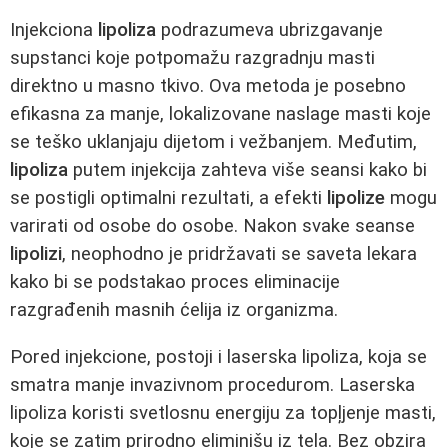
Injekciona
lipoliza
podrazumeva ubrizgavanje
supstanci koje potpomažu razgradnju masti
direktno u masno tkivo. Ova metoda je posebno
efikasna za manje, lokalizovane naslage masti koje
se teško uklanjaju dijetom i vežbanjem. Međutim,
lipoliza
putem injekcija zahteva više seansi kako bi
se postigli optimalni rezultati, a efekti
lipolize
mogu
varirati od osobe do osobe. Nakon svake seanse
lipolizi
, neophodno je pridržavati se saveta lekara
kako bi se podstakao proces eliminacije
razgrađenih masnih ćelija iz organizma.
Pored injekcione, postoji i laserska lipoliza, koja se
smatra manje invazivnom procedurom. Laserska
lipoliza koristi svetlosnu energiju za topļjenje masti,
koje se zatim prirodno eliminišu iz tela. Bez obzira