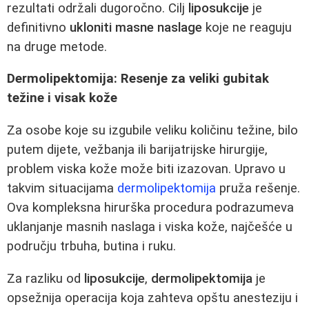
rezultati održali dugoročno. Cilj
liposukcije
je
definitivno
ukloniti masne naslage
koje ne reaguju
na druge metode.
Dermolipektomija: Resenje za veliki gubitak
težine i visak kože
Za osobe koje su izgubile veliku količinu težine, bilo
putem dijete, vežbanja ili barijatrijske hirurgije,
problem viska kože može biti izazovan. Upravo u
takvim situacijama
dermolipektomija
pruža rešenje.
Ova kompleksna hirurška procedura podrazumeva
uklanjanje masnih naslaga i viska kože, najčešće u
području trbuha, butina i ruku.
Za razliku od
liposukcije
,
dermolipektomija
je
opsežnija operacija koja zahteva opštu anesteziju i