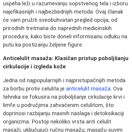
uspeha leži u razumevanju sopstvenog tela i izboru
najefikasnijih i najbezbednijih metoda. Ovaj članak
će vam pružiti sveobuhvatan pregled opcija, od
prirodnih tretmana do naprednih medicinskih
procedura, kako biste doneli informisanu odluku na
putu ka postizanju željene figure.
Anticelulit masaža: Klasičan pristup poboljšanju
cirkulacije i izgleda kože
Jedna od najpopularnijih i najpristupačnijih metoda
za borbu protiv celulita je
anticelulit masaža
. Ova
tehnika se fokusira na poboljšanje cirkulacije krvi i
limfe u područjima zahvaćenim celulitom, što
doprinosi razbijanju masnih naslaga i detoksikaciji
organizma. Postoji nekoliko vrsta anti celulit
masaži, uključujući ručnu masažu, masažu suvim