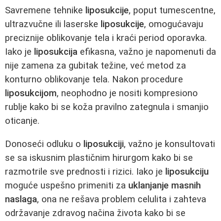
Savremene tehnike
liposukcije
, poput tumescentne,
ultrazvučne ili laserske
liposukcije
, omogućavaju
preciznije oblikovanje tela i kraći period oporavka.
Iako je
liposukcija
efikasna, važno je napomenuti da
nije zamena za gubitak težine, već metod za
konturno oblikovanje tela. Nakon procedure
liposukcijom
, neophodno je nositi kompresiono
rublje kako bi se koža pravilno zategnula i smanjio
oticanje.
Donoseći odluku o
liposukciji
, važno je konsultovati
se sa iskusnim plastičnim hirurgom kako bi se
razmotrile sve prednosti i rizici. Iako je
liposukciju
moguće uspešno primeniti za
uklanjanje masnih
naslaga
, ona ne rešava problem celulita i zahteva
održavanje zdravog načina života kako bi se