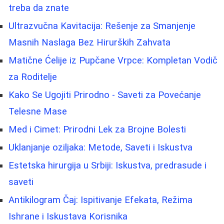
treba da znate
Ultrazvučna Kavitacija: Rešenje za Smanjenje
Masnih Naslaga Bez Hirurških Zahvata
Matične Ćelije iz Pupčane Vrpce: Kompletan Vodič
za Roditelje
Kako Se Ugojiti Prirodno - Saveti za Povećanje
Telesne Mase
Med i Cimet: Prirodni Lek za Brojne Bolesti
Uklanjanje oziljaka: Metode, Saveti i Iskustva
Estetska hirurgija u Srbiji: Iskustva, predrasude i
saveti
Antikilogram Čaj: Ispitivanje Efekata, Režima
Ishrane i Iskustava Korisnika