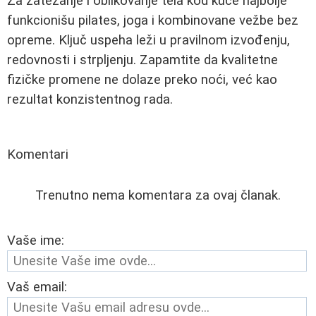
Za zatezanje i oblikovanje tela kod kuće najbolje
funkcionišu pilates, joga i kombinovane vežbe bez
opreme. Ključ uspeha leži u pravilnom izvođenju,
redovnosti i strpljenju. Zapamtite da kvalitetne
fizičke promene ne dolaze preko noći, već kao
rezultat konzistentnog rada.
Komentari
Trenutno nema komentara za ovaj članak.
Vaše ime:
Vaš email: