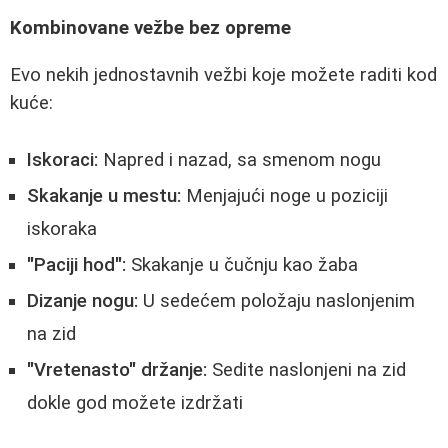
Kombinovane vežbe bez opreme
Evo nekih jednostavnih vežbi koje možete raditi kod
kuće:
Iskoraci:
Napred i nazad, sa smenom nogu
Skakanje u mestu:
Menjajući noge u poziciji
iskoraka
"Paciji hod":
Skakanje u čučnju kao žaba
Dizanje nogu:
U sedećem položaju naslonjenim
na zid
"Vretenasto" držanje:
Sedite naslonjeni na zid
dokle god možete izdržati