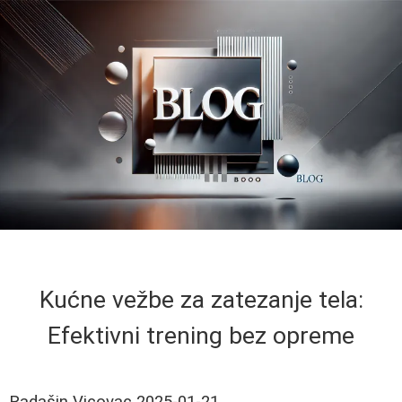
Kućne vežbe za zatezanje tela:
Efektivni trening bez opreme
Radašin Vicovac
2025-01-21