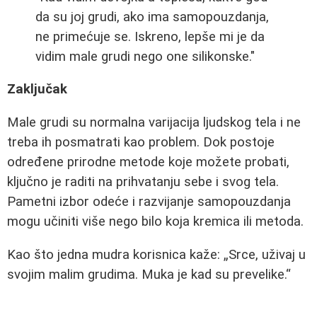
da su joj grudi, ako ima samopouzdanja,
ne primećuje se. Iskreno, lepše mi je da
vidim male grudi nego one silikonske."
Zaključak
Male grudi su normalna varijacija ljudskog tela i ne
treba ih posmatrati kao problem. Dok postoje
određene prirodne metode koje možete probati,
ključno je raditi na prihvatanju sebe i svog tela.
Pametni izbor odeće i razvijanje samopouzdanja
mogu učiniti više nego bilo koja kremica ili metoda.
Kao što jedna mudra korisnica kaže:
Srce, uživaj u
svojim malim grudima. Muka je kad su prevelike.