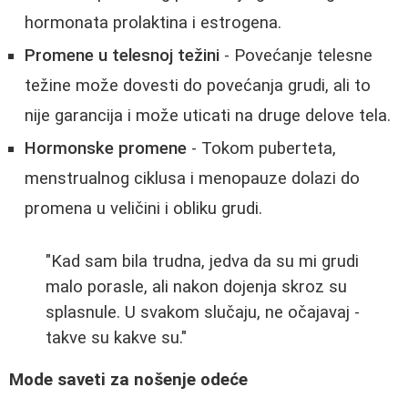
hormonata prolaktina i estrogena.
Promene u telesnoj težini
- Povećanje telesne
težine može dovesti do povećanja grudi, ali to
nije garancija i može uticati na druge delove tela.
Hormonske promene
- Tokom puberteta,
menstrualnog ciklusa i menopauze dolazi do
promena u veličini i obliku grudi.
"Kad sam bila trudna, jedva da su mi grudi
malo porasle, ali nakon dojenja skroz su
splasnule. U svakom slučaju, ne očajavaj -
takve su kakve su."
Mode saveti za nošenje odeće