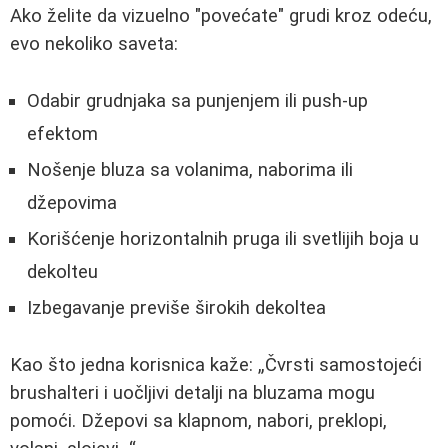
Ako želite da vizuelno "povećate" grudi kroz odeću,
evo nekoliko saveta:
Odabir grudnjaka sa punjenjem ili push-up
efektom
Nošenje bluza sa volanima, naborima ili
džepovima
Korišćenje horizontalnih pruga ili svetlijih boja u
dekolteu
Izbegavanje previše širokih dekoltea
Kao što jedna korisnica kaže:
Čvrsti samostojeći
brushalteri i uočljivi detalji na bluzama mogu
pomoći. Džepovi sa klapnom, nabori, preklopi,