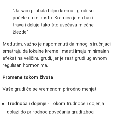
"Ja sam probala biljnu kremu i grudi su
počele da mi rastu. Kremica je na bazi
trava i deluje tako što uvećava mlečne
žlezde."
Međutim, važno je napomenuti da mnogi stručnjaci
smatraju da lokalne kreme i masti imaju minimalan
efekat na veličinu grudi, jer je rast grudi uglavnom
regulisan hormonima.
Promene tokom života
Vaše grudi će se vremenom prirodno menjati:
Trudnoća i dojenje
- Tokom trudnoće i dojenja
dolazi do prirodnog povećanja grudi zbog