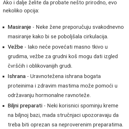
Ako i dalje želite da probate nešto prirodno, evo
nekoliko opcija:
Masiranje
- Neke žene preporučuju svakodnevno
masiranje kako bi se poboljšala cirkulacija.
Vežbe
- Iako neće povećati masno tkivo u
grudima, vežbe za grudni koš mogu dati izgled
čvršćih i oblikovanijih grudi.
Ishrana
- Uravnotežena ishrana bogata
proteinima i zdravim mastima može pomoći u
održavanju hormonalne ravnoteže.
Biljni preparati
- Neki korisnici spominju kreme
na biljnoj bazi, mada stručnjaci upozoravaju da
treba biti oprezan sa neproverenim preparatima.