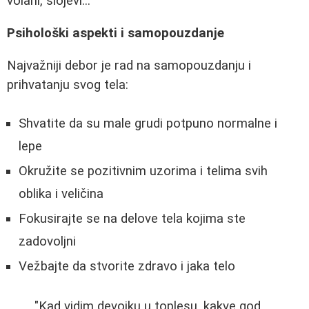
volani, slojevi...
Psihološki aspekti i samopouzdanje
Najvažniji debor je rad na samopouzdanju i
prihvatanju svog tela:
Shvatite da su male grudi potpuno normalne i
lepe
Okružite se pozitivnim uzorima i telima svih
oblika i veličina
Fokusirajte se na delove tela kojima ste
zadovoljni
Vežbajte da stvorite zdravo i jaka telo
"Kad vidim devojku u toplesu, kakve god