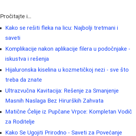
Pročitajte i...
Kako se rešiti fleka na licu: Najbolji tretmani i
saveti
Komplikacije nakon aplikacije filera u podočnjake -
iskustva i rešenja
Hijaluronska kiselina u kozmetičkoj nezi - sve što
treba da znate
Ultrazvučna Kavitacija: Rešenje za Smanjenje
Masnih Naslaga Bez Hirurških Zahvata
Matične Ćelije iz Pupčane Vrpce: Kompletan Vodič
za Roditelje
Kako Se Ugojiti Prirodno - Saveti za Povećanje