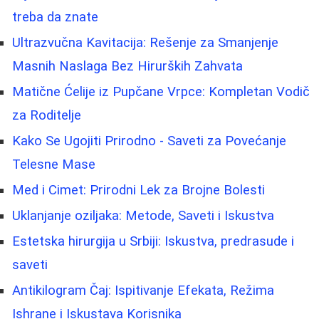
treba da znate
Ultrazvučna Kavitacija: Rešenje za Smanjenje
Masnih Naslaga Bez Hirurških Zahvata
Matične Ćelije iz Pupčane Vrpce: Kompletan Vodič
za Roditelje
Kako Se Ugojiti Prirodno - Saveti za Povećanje
Telesne Mase
Med i Cimet: Prirodni Lek za Brojne Bolesti
Uklanjanje oziljaka: Metode, Saveti i Iskustva
Estetska hirurgija u Srbiji: Iskustva, predrasude i
saveti
Antikilogram Čaj: Ispitivanje Efekata, Režima
Ishrane i Iskustava Korisnika