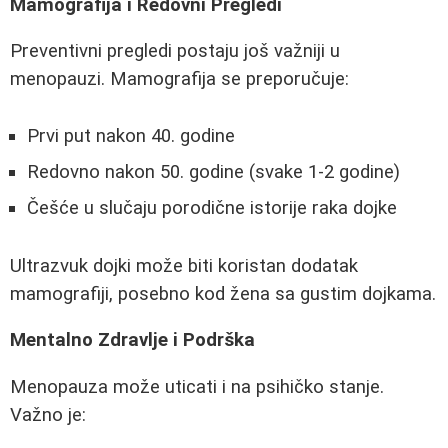
Mamografija i Redovni Pregledi
Preventivni pregledi postaju još važniji u
menopauzi. Mamografija se preporučuje:
Prvi put nakon 40. godine
Redovno nakon 50. godine (svake 1-2 godine)
Češće u slučaju porodične istorije raka dojke
Ultrazvuk dojki može biti koristan dodatak
mamografiji, posebno kod žena sa gustim dojkama.
Mentalno Zdravlje i Podrška
Menopauza može uticati i na psihičko stanje.
Važno je: