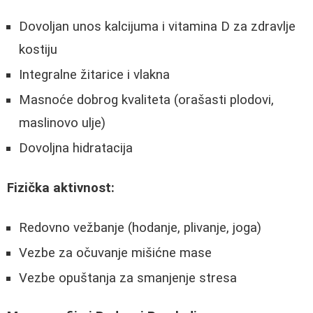
Dovoljan unos kalcijuma i vitamina D za zdravlje
kostiju
Integralne žitarice i vlakna
Masnoće dobrog kvaliteta (orašasti plodovi,
maslinovo ulje)
Dovoljna hidratacija
Fizička aktivnost:
Redovno vežbanje (hodanje, plivanje, joga)
Vezbe za očuvanje mišićne mase
Vezbe opuštanja za smanjenje stresa