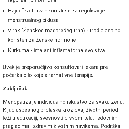
regulisanju hormona
Hajdučka trava - koristi se za regulisanje
menstrualnog ciklusa
Virak (Ženskog magarećeg trna) - tradicionalno
korišten za ženske hormone
Kurkuma - ima antiinflamatorna svojstva
Uvek je preporučljivo konsultovati lekara pre
početka bilo koje alternativne terapije.
Zaključak
Menopauza je individualno iskustvo za svaku ženu.
Ključ uspešnog prolaska kroz ovaj životni period
leži u edukaciji, svesnosti o svom telu, redovnim
pregledima i zdravim životnim navikama. Podrška